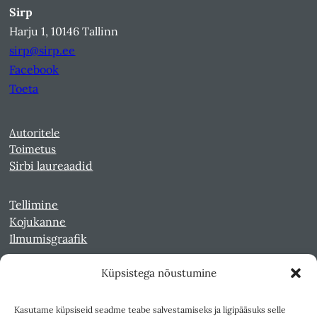
Sirp
Harju 1, 10146 Tallinn
sirp@sirp.ee
Facebook
Toeta
Autoritele
Toimetus
Sirbi laureaadid
Tellimine
Kojukanne
Ilmumisgraafik
Küpsistega nõustumine
Veebiarhiiv
Sirp pdf-failidena Digaris
Kasutame küpsiseid seadme teabe salvestamiseks ja ligipääsuks selle
Kultuurileht 1994-1997