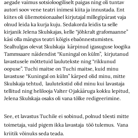
aegade vaimus sotsioloogiliselt paigas ning oli tuntav
autori soov vene teatri inimesi kiita ja innustada. Ent
kiites oli üliemotsionaalsel kirjutajal millegipärast vaja
olnud leida ka kurja kuju. Sedakorda leidis ta selle
kirjanik Jelena Skulskajas, kelle “jõhkralt grafomaanne”
käsi olla mängus teatri kõigis ebaõnnestumistes.
Sealhulgas olevat Skulskaja kärpinud igasuguse loogika
Tammsaare näidendist “Kuningal on külm”, kirjutanud
lavastusele mõttetuid laulutekste ning “rikkunud
oopuse”. Tuchi maitse on Tuchi maitse, kuid minu
lavastuse “Kuningal on külm” kärped olid minu, mitte
Skulskaja tehtud, laulutekstid olid minu kui lavastaja
tellitud ning helilooja Valter Ojakääruga kokku lepitud,
Jelena Skulskaja osaks oli vana tõlke redigeerimine.
See, et lavastus Tuchile ei sobinud, polnud tõesti mitte
toimetaja, vaid pigem ikka lavastaja töö tulemus. Vana
kriitik võinuks seda teada.