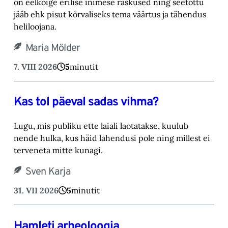
on eelkõige erilise inimese raskused ning ‎seetõttu
jääb ehk pisut kõrvaliseks tema väärtus ja tähendus
heliloojana.‎
Maria Mölder
7. VIII 2026
5
minutit
Kas tol päeval sadas vihma?
Lugu, mis publiku ette laiali laotatakse, kuulub
nende hulka, kus häid lahendusi pole ning millest ei
terveneta mitte kunagi.
Sven Karja
31. VII 2026
5
minutit
Hamleti arheoloogia