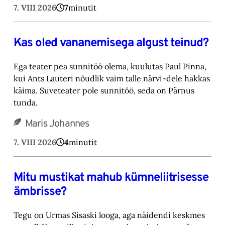
7. VIII 2026
7
minutit
Kas oled vananemisega algust teinud?
Ega teater pea sunnitöö olema, kuulutas Paul Pinna,
kui Ants Lauteri nõudlik vaim talle närvi-‎dele hakkas
käima. Suveteater pole sunnitöö, seda on Pärnus
tunda.‎
Maris Johannes
7. VIII 2026
4
minutit
Mitu mustikat mahub kümneliitrisesse
ämbrisse?
Tegu on Urmas Sisaski looga, aga näidendi keskmes