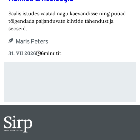
Saalis istudes vaatad nagu kaevandisse ning püüad
tõlgendada paljanduvate kihtide tähendust ja
seoseid.
Maris Peters
31. VII 2026
6
minutit