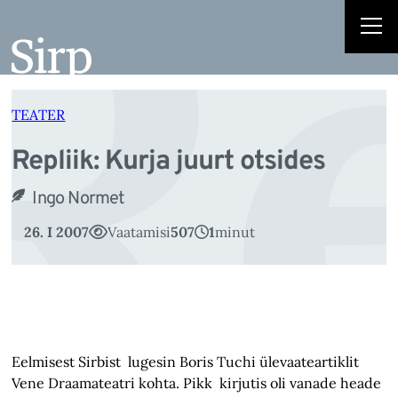
Re
Liigu
sisu
juurde
TEATER
Repliik: Kurja juurt otsides
Ingo Normet
26. I 2007
Vaatamisi
507
1
minut
Eelmisest Sirbist lugesin Boris Tuchi ülevaateartiklit
Vene Draamateatri kohta. Pikk kirjutis oli vanade heade