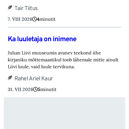
Tair Tiitus
7. VIII 2026
4
minutit
Ka luuletaja on inimene
Juhan Liivi muuseumis avanev teekond ühe
kirjaniku mõttemaastikul toob lähemale mitte ainult
Liivi luule, vaid luule tervikuna.
Rahel Ariel Kaur
31. VII 2026
5
minutit