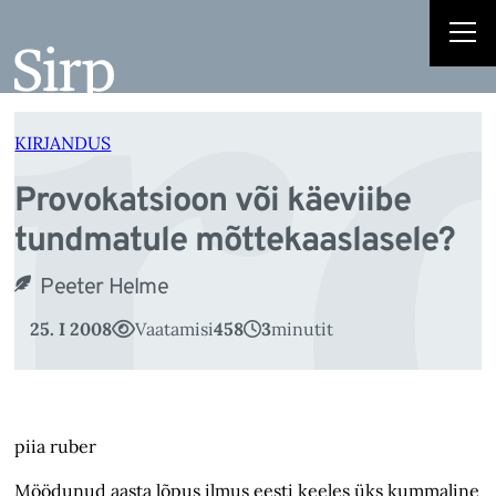
r
Liigu
sisu
juurde
KIRJANDUS
Provokatsioon või käeviibe
tundmatule mõttekaaslasele?
Peeter Helme
25. I 2008
Vaatamisi
458
3
minutit
piia ruber
Möödunud aasta lõpus ilmus eesti keeles üks kummaline