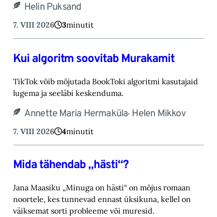
Helin Puksand
7. VIII 2026
3
minutit
Kui algoritm soovitab Murakamit
TikTok võib mõjutada BookToki algoritmi kasutajaid
lugema ja seeläbi keskenduma.‎
,
Annette Maria Hermaküla
Helen Mikkov
7. VIII 2026
4
minutit
Mida tähendab „hästi“?
Jana Maasiku „Minuga on hästi“ on mõjus romaan
noortele, kes tunnevad ennast üksikuna, ‎kellel on
väiksemat sorti probleeme või muresid.‎