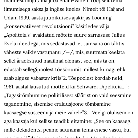
manifest mõjutama juba enam-vähem rööpselt tema
ilmumisega saksa ja inglise keeles. Nimelt tõi Haljand
Udam 1999. aasta juunikuises ajakirjas Looming
„konservatiivset revolutsiooni” käsitledes välja
„Apoliteia’s” avaldatud mõtete suure sarnasuse Julius
Evola ideedega, mis sedastavad, et „ainsana on tähtis
väheste vaikiv vastupanu /—/, mis, suutmata keelata
sellel äraeksinud maailmal olemast see, mis ta on,
edastab sellegipoolest tõesõnumit, millest kunagi ehk
saab alguse vabastav kriis”2. Tõepoolest kordab neid,
1961. aastal lausutud mõtteid ka Schwarzi „Apoliteia…”:
„Tagasitõmbumine poliitilisest sfäärist on vaid seesmine
taganemine, sisemise eraldusjoone tõmbamine
kaasaegse süsteemi ja meie vahele”3… Veelgi olulisem on
aga kaasaja kui sellise teadlik eitamine: „See on kaasaeg,
mille dekadentsi peame suunama tema enese vastu, kui