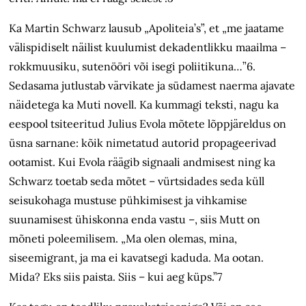
Ka Martin Schwarz lausub „Apoliteia’s”, et „me jaatame
välispidiselt näilist kuulumist dekadentlikku maailma –
rokkmuusiku, sutenööri või isegi poliitikuna…”6.
Sedasama jutlustab värvikate ja südamest naerma ajavate
näidetega ka Muti novell. Ka kummagi teksti, nagu ka
eespool tsiteeritud Julius Evola mõtete lõppjäreldus on
üsna sarnane: kõik nimetatud autorid propageerivad
ootamist. Kui Evola räägib signaali andmisest ning ka
Schwarz toetab seda mõtet – vürtsidades seda küll
seisukohaga mustuse pühkimisest ja vihkamise
suunamisest ühiskonna enda vastu –, siis Mutt on
mõneti poleemilisem. „Ma olen olemas, mina,
siseemigrant, ja ma ei kavatsegi kaduda. Ma ootan.
Mida? Eks siis paista. Siis – kui aeg küps.”7