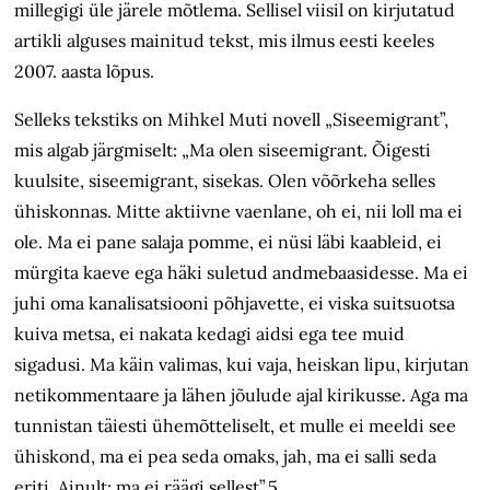
millegigi üle järele mõtlema. Sellisel viisil on kirjutatud
artikli alguses mainitud tekst, mis ilmus eesti keeles
2007. aasta lõpus.
Selleks tekstiks on Mihkel Muti novell „Sise­emigrant”,
mis algab järgmiselt: „Ma olen siseemigrant. Õigesti
kuulsite, siseemigrant, sisekas. Olen võõrkeha selles
ühiskonnas. Mitte aktiivne vaenlane, oh ei, nii loll ma ei
ole. Ma ei pane salaja pomme, ei nüsi läbi kaableid, ei
mürgita kaeve ega häki suletud andmebaasidesse. Ma ei
juhi oma kanalisatsiooni põhjavette, ei viska suitsuotsa
kuiva metsa, ei nakata kedagi aidsi ega tee muid
sigadusi. Ma käin valimas, kui vaja, heiskan lipu, kirjutan
netikommentaare ja lähen jõulude ajal kirikusse. Aga ma
tunnistan täiesti ühemõtteliselt, et mulle ei meeldi see
ühiskond, ma ei pea seda omaks, jah, ma ei salli seda
eriti. Ainult: ma ei räägi sellest”.5