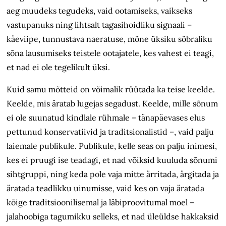
aeg muudeks tegudeks, vaid ootamiseks, vaikseks
vastupanuks ning lihtsalt tagasihoidliku signaali –
käeviipe, tunnustava naeratuse, mõne üksiku sõbraliku
sõna lausumiseks teistele ootajatele, kes vahest ei teagi,
et nad ei ole tegelikult üksi.
Kuid samu mõtteid on võimalik rüütada ka teise keelde.
Keelde, mis äratab lugejas segadust. Keelde, mille sõnum
ei ole suunatud kindlale rühmale – tänapäevases elus
pettunud konservatiivid ja traditsionalistid –, vaid palju
laiemale publikule. Publikule, kelle seas on palju inimesi,
kes ei pruugi ise teadagi, et nad võiksid kuuluda sõnumi
sihtgruppi, ning keda pole vaja mitte ärritada, ärgitada ja
äratada teadlikku uinumisse, vaid kes on vaja äratada
kõige traditsioonilisemal ja läbiproovitumal moel –
jalahoobiga tagumikku selleks, et nad üleüldse hakkaksid