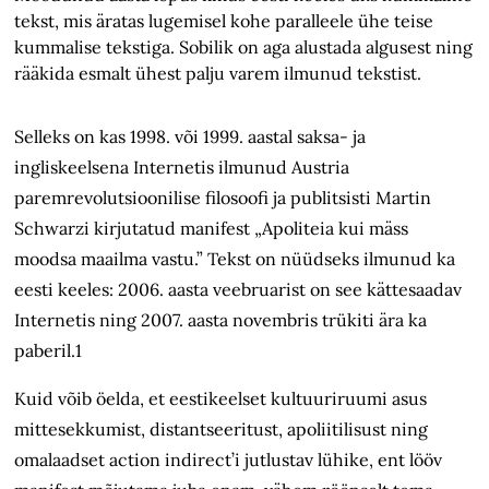
tekst, mis äratas lugemisel kohe paralleele ühe teise
kummalise tekstiga. Sobilik on aga alustada algusest ning
rääkida esmalt ühest palju varem ilmunud tekstist.
Selleks on kas 1998. või 1999. aastal saksa- ja
ingliskeelsena Internetis ilmunud Austria
paremrevolutsioonilise filosoofi ja publitsisti Martin
Schwarzi kirjutatud manifest „Apoliteia kui mäss
moodsa maailma vastu.” Tekst on nüüdseks ilmunud ka
eesti keeles: 2006. aasta veebruarist on see kättesaadav
Internetis ning 2007. aasta novembris trükiti ära ka
paberil.1
Kuid võib öelda, et eestikeelset kultuuriruumi asus
mittesekkumist, distantseeritust, apoliitilisust ning
omalaadset action indirect’i jutlustav lühike, ent lööv