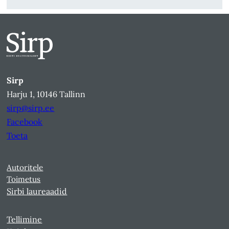
Sirp
Harju 1, 10146 Tallinn
sirp@sirp.ee
Facebook
Toeta
Autoritele
Toimetus
Sirbi laureaadid
Tellimine