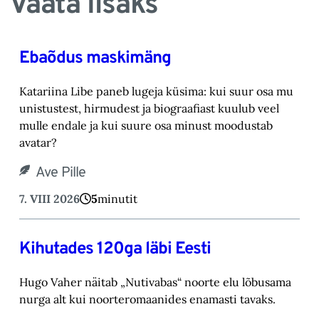
Vaata lisaks
Ebaõdus maskimäng
Katariina Libe paneb lugeja küsima: kui suur osa mu
unistustest, hirmudest ja biograafiast ‎kuulub veel
mulle endale ja kui suure osa minust moodustab
avatar? ‎
Ave Pille
7. VIII 2026
5
minutit
Kihutades 120ga läbi Eesti
Hugo Vaher näitab „Nutivabas“ noorte elu lõbusama
nurga alt kui noorteromaanides ena‎masti tavaks.‎