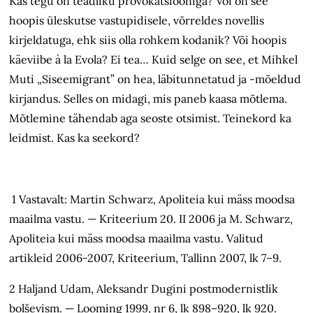
Kas tegu on teadliku provokatsiooniga? Või on see
hoopis üleskutse vastupidisele, võrreldes novellis
kirjeldatuga, ehk siis olla rohkem kodanik? Või hoopis
käeviibe à la Evola? Ei tea… Kuid selge on see, et Mihkel
Muti „Siseemigrant” on hea, läbitunnetatud ja -mõeldud
kirjandus. Selles on midagi, mis paneb kaasa mõtlema.
Mõtlemine tähendab aga seoste otsimist. Teinekord ka
leidmist. Kas ka seekord?
1 Vastavalt: Martin Schwarz, Apoliteia kui mäss moodsa
maailma vastu. — Kriteerium 20. II 2006 ja M. Schwarz,
Apoliteia kui mäss moodsa maailma vastu. Valitud
artikleid 2006-2007, Kriteerium, Tallinn 2007, lk 7–9.
2 Haljand Udam, Aleksandr Dugini postmodernistlik
bolševism. — Looming 1999, nr 6, lk 898–920, lk 920.