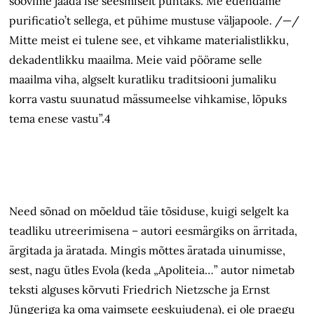
soovime jääda ise seesmiselt puhtaks. Me edendame
purificatio’t sellega, et pühime mustuse väljapoole. /—/
Mitte meist ei tulene see, et vihkame materialistlikku,
dekadentlikku maailma. Meie vaid pöörame selle
maailma viha, algselt kuratliku traditsiooni jumaliku
korra vastu suunatud mässumeelse vihkamise, lõpuks
tema enese vastu”.4
Need sõnad on mõeldud täie tõsiduse, kuigi selgelt ka
teadliku utreerimisena – autori eesmärgiks on ärritada,
ärgitada ja äratada. Mingis mõttes äratada uinumisse,
sest, nagu ütles Evola (keda „Apoliteia…” autor nimetab
teksti alguses kõrvuti Friedrich Nietzsche ja Ernst
Jüngeriga ka oma vaimsete eeskujudena), ei ole praegu