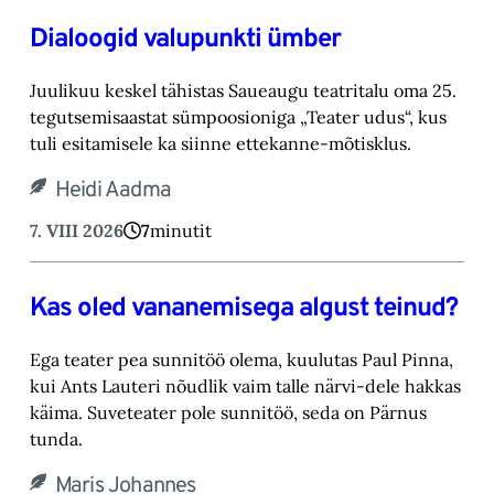
Dialoogid valupunkti ümber
Juulikuu keskel tähistas Saueaugu teatritalu oma 25.
tegutsemisaastat sümpoosioniga „Teater ‎udus“, kus
tuli esitamisele ka siinne ettekanne-mõtisklus.‎
Heidi Aadma
7. VIII 2026
7
minutit
Kas oled vananemisega algust teinud?
Ega teater pea sunnitöö olema, kuulutas Paul Pinna,
kui Ants Lauteri nõudlik vaim talle närvi-‎dele hakkas
käima. Suveteater pole sunnitöö, seda on Pärnus
tunda.‎
Maris Johannes