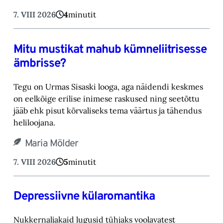
7. VIII 2026
4
minutit
Mitu mustikat mahub kümneliitrisesse
ämbrisse?
Tegu on Urmas Sisaski looga, aga näidendi keskmes
on eelkõige erilise inimese raskused ning ‎seetõttu
jääb ehk pisut kõrvaliseks tema väärtus ja tähendus
heliloojana.‎
Maria Mölder
7. VIII 2026
5
minutit
Depressiivne külaromantika
Nukkernaljakaid lugusid tühjaks voolavatest