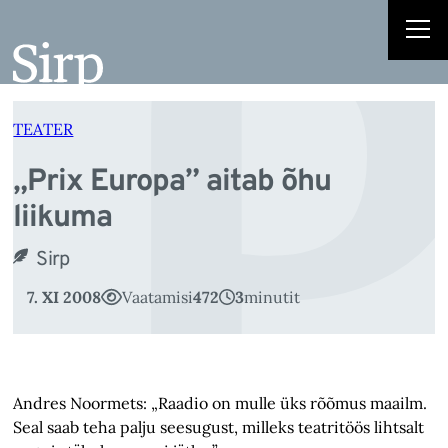
„P
Liigu
sisu
juurde
TEATER
„Prix Europa” aitab õhu
liikuma
Sirp
7. XI 2008
Vaatamisi
472
3
minutit
Andres Noormets: „Raadio on mulle üks rõõmus maailm.
Seal saab teha palju seesugust, milleks teatritöös lihtsalt