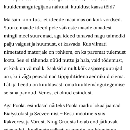
kuuldemängutegijana nähtust-kuuldust kaasa tõid?
Ma sain kinnitust, et ideede maailmas on kõik võrdsed.
Suurte maade ideed pole väikeste maade omadest
mingil moel suuremad, aga ideed tahavad nagu taimedki
palju valgust ja huumust, et kasvada. Kus viimati
nimetatud materjale on rohkem, on ka paremat tulemust
loota. See ei tähenda nüüd nuttu ja hala, vaid tõdemust,
et kõik on võimalik. Saaksid ainult kõik asjassepuutujad
aru, kui väga peavad nad tippjuhtidena aednikud olema.
Läti ja Leedu on kuuldavasti oma kuuldemängutegemise
seisma pannud, Venest ei olnud esindust.
Aga Poolat esindasid näiteks Poola raadio lokaaljaamad
Białystokist ja Szczecinist – Eesti mõõtmeis siis
Rakverest ja Võrust. Ning Gruusia hoiab end jätkuvalt
väga pildil, hoolimata sellest, et nende kuuldemänge