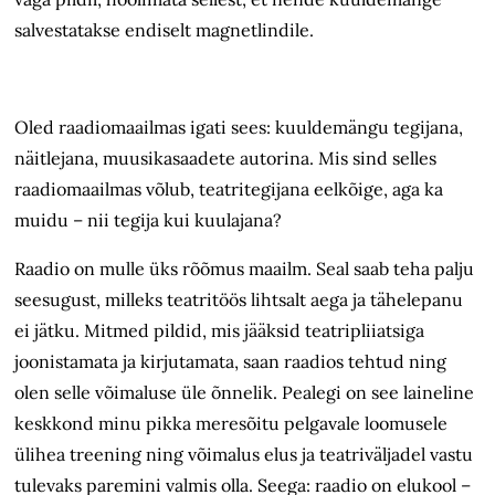
salvestatakse endiselt magnetlindile.
Oled raadiomaailmas igati sees: kuuldemängu tegijana,
näitlejana, muusikasaadete autorina. Mis sind selles
raadiomaailmas võlub, teatritegijana eelkõige, aga ka
muidu – nii tegija kui kuulajana?
Raadio on mulle üks rõõmus maailm. Seal saab teha palju
seesugust, milleks teatritöös lihtsalt aega ja tähelepanu
ei jätku. Mitmed pildid, mis jääksid teatripliiatsiga
joonistamata ja kirjutamata, saan raadios tehtud ning
olen selle võimaluse üle õnnelik. Pealegi on see laineline
keskkond minu pikka meresõitu pelgavale loomusele
ülihea treening ning võimalus elus ja teatriväljadel vastu
tulevaks paremini valmis olla. Seega: raadio on elukool –