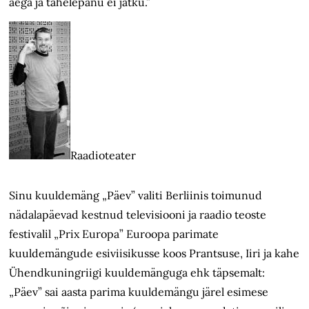
aega ja tähelepanu ei jätku.”
Raadioteater
Sinu kuuldemäng „Päev” valiti Berliinis toimunud
nädalapäevad kestnud televisiooni ja raadio teoste
festivalil „Prix Europa” Euroopa parimate
kuuldemängude esiviisikusse koos Prantsuse, Iiri ja kahe
Ühendkuningriigi kuuldemänguga ehk täpsemalt:
„Päev” sai aasta parima kuuldemängu järel esimese