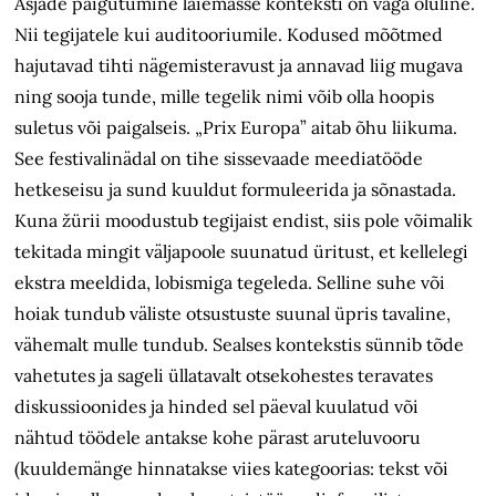
Asjade paigutumine laiemasse konteksti on väga oluline.
Nii tegijatele kui auditooriumile. Kodused mõõtmed
hajutavad tihti nägemisteravust ja annavad liig mugava
ning sooja tunde, mille tegelik nimi võib olla hoopis
suletus või paigalseis. „Prix Europa” aitab õhu liikuma.
See festivalinädal on tihe sissevaade meediatööde
hetkeseisu ja sund kuuldut formuleerida ja sõnastada.
Kuna žürii moodustub tegijaist endist, siis pole võimalik
tekitada mingit väljapoole suunatud üritust, et kellelegi
ekstra meeldida, lobismiga tegeleda. Selline suhe või
hoiak tundub väliste otsustuste suunal üpris tavaline,
vähemalt mulle tundub. Sealses kontekstis sünnib tõde
vahetutes ja sageli üllatavalt otsekohestes teravates
diskussioonides ja hinded sel päeval kuulatud või
nähtud töödele antakse kohe pärast aruteluvooru
(kuuldemänge hinnatakse viies kategoorias: tekst või