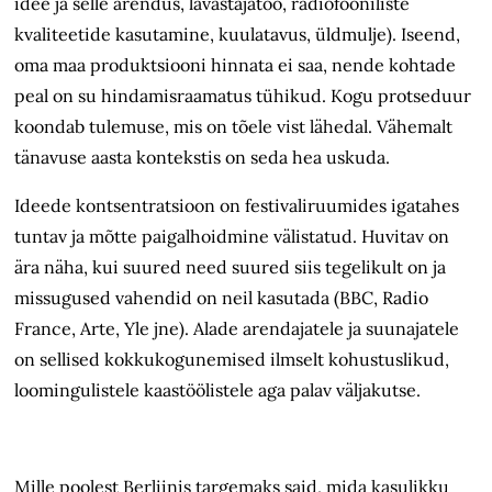
idee ja selle arendus, lavastajatöö, radiofooniliste
kvaliteetide kasutamine, kuulatavus, üldmulje). Iseend,
oma maa produktsiooni hinnata ei saa, nende kohtade
peal on su hindamisraamatus tühikud. Kogu protseduur
koondab tulemuse, mis on tõele vist lähedal. Vähemalt
tänavuse aasta kontekstis on seda hea uskuda.
Ideede kontsentratsioon on festivaliruumides igatahes
tuntav ja mõtte paigalhoidmine välistatud. Huvitav on
ära näha, kui suured need suured siis tegelikult on ja
missugused vahendid on neil kasutada (BBC, Radio
France, Arte, Yle jne). Alade arendajatele ja suunajatele
on sellised kokkukogunemised ilmselt kohustuslikud,
loomingulistele kaastöölistele aga palav väljakutse.
Mille poolest Berliinis targemaks said, mida kasulikku