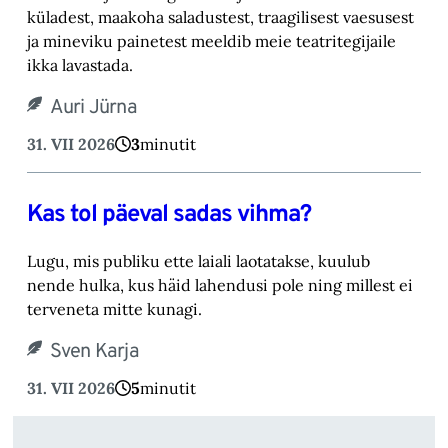
küladest, maakoha saladustest, traagilisest vaesusest
ja mineviku painetest meeldib meie teatritegijaile
ikka lavastada.
Auri Jürna
31. VII 2026
3
minutit
Kas tol päeval sadas vihma?
Lugu, mis publiku ette laiali laotatakse, kuulub
nende hulka, kus häid lahendusi pole ning millest ei
terveneta mitte kunagi.
Sven Karja
31. VII 2026
5
minutit