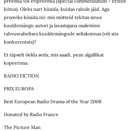
preemia või eripreemia (special commendation – eriline
kiitus). Oleks narr küsida, kuidas rahule jäid. Aga
prooviks küsida nii: mis mõtteid tekitas sinus
kuuldemängu autori ja lavastajana osalemine
rahvusvahelises kuuldemängude seltskonnas (või siis
konkurentsis)?
Et täpselt öelda seda, mis saadi, pean algallikat
kopeerima:
RADIO FICTION
PRIX EUROPA
Best European Radio Drama of the Year 2008
Donated by Radio France
The Picture Man