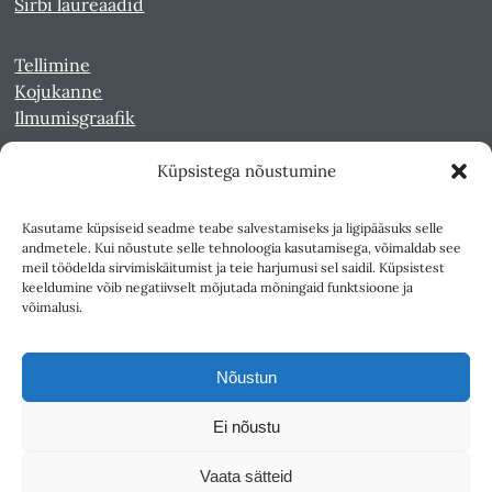
Sirbi laureaadid
Tellimine
Kojukanne
Ilmumisgraafik
Küpsistega nõustumine
Veebiarhiiv
Sirp pdf-failidena Digaris
Kasutame küpsiseid seadme teabe salvestamiseks ja ligipääsuks selle
Kultuurileht 1994-1997
andmetele. Kui nõustute selle tehnoloogia kasutamisega, võimaldab see
Reede 1989-1990
meil töödelda sirvimiskäitumist ja teie harjumusi sel saidil. Küpsistest
Sirp ja Vasar 1940-1989
keeldumine võib negatiivselt mõjutada mõningaid funktsioone ja
võimalusi.
Ligipääsetavus
Kasutustingimused
Nõustun
Teksti- ja andmekaeve
Ei nõustu
Väljaandja SA Kultuurileht
Vaata sätteid