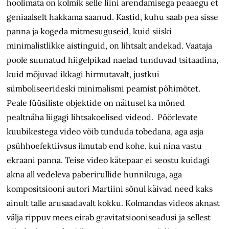
hoolimata on kolmik selle liini arendamisega peaaegu et
geniaalselt hakkama saanud. Kastid, kuhu saab pea sisse
panna ja kogeda mitmesuguseid, kuid siiski
minimalistlikke aistinguid, on lihtsalt andekad. Vaataja
poole suunatud hiigelpikad naelad tunduvad tsitaadina,
kuid mõjuvad ikkagi hirmutavalt, justkui
sümboliseerideski minimalismi peamist põhimõtet.
Peale füüsiliste objektide on näitusel ka mõned
pealtnäha liigagi lihtsakoelised videod. Pöörlevate
kuubikestega video võib tunduda tobedana, aga asja
psühhoefektiivsus ilmutab end kohe, kui nina vastu
ekraani panna. Teise video kätepaar ei seostu kuidagi
akna all vedeleva paberirullide hunnikuga, aga
kompositsiooni autori Martiini sõnul käivad need kaks
ainult talle arusaadavalt kokku. Kolmandas videos aknast
välja rippuv mees eirab gravitatsiooniseadusi ja sellest