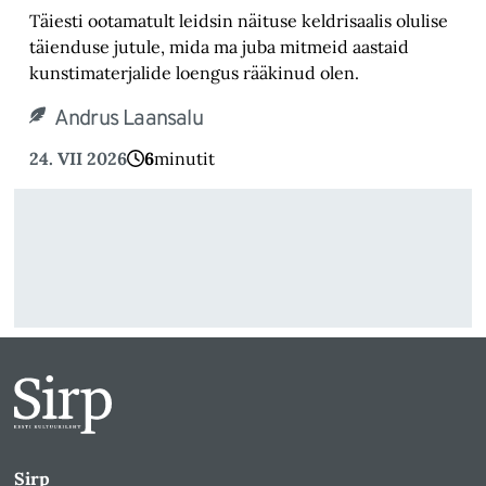
Täiesti ootamatult leidsin näituse keldrisaalis olulise
täienduse jutule, mida ma juba mitmeid aastaid
kunstimaterjalide loengus rääkinud olen.
Andrus Laansalu
24. VII 2026
6
minutit
Sirp