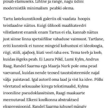
piisab elamuseks. Lihtne ja range, nagu üdini
modernistlik minimalism peabki olema.
Tartu lastekunstikooli galeriis oli vaadata hoopis
teistlaadne näitus. Kuigi ülikooli maalikateedri
vilistlastest enamik enam Tartus ei ela, kannab näitus
just siinse linna spetsiifilise vabaduse vaimsust. Tartlane,
eriti kunstnik ei tunne mingeid kohustusi ei ideoloogia,
riigi, stiili, aja(loo), liiati veel raha ees. Tema teeb ja loob,
kuidas õigeks peab. Ei Laura Põld, Lumi Kylm, Andrus
Raag, Randel Saarma ega Maarja Nurk pole oma pead
vaevanud, kuidas nende teosed taustsüsteemide najal
välja paistavad. Igal autoril oma laad ja vist ka idee. Põllu
võretatud seksuaalse kirega tekstimaalid, Kylma
irooniline pseudoklassitsism, Raagi maakaarte
meenutavad Elkeni koolkonna abstraktsed
ekspressioonid, Randel Saarma juhusel mängiv