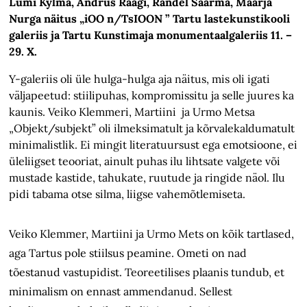
Lumi Kylma, Andrus Raagi, Randel Saarma, Maarja
Nurga näitus „iOO n/TsIOON ” Tartu lastekunstikooli
galeriis ja Tartu Kunstimaja monumentaalgaleriis 11. –
29. X.
Y-galeriis oli üle hulga-hulga aja näitus, mis oli igati
väljapeetud: stiilipuhas, kompromissitu ja selle juures ka
kaunis. Veiko Klemmeri, Martiini ja Urmo Metsa
„Objekt/subjekt” oli ilmeksimatult ja kõrvalekaldumatult
minimalistlik. Ei mingit literatuursust ega emotsioone, ei
üleliigset teooriat, ainult puhas ilu lihtsate valgete või
mustade kastide, tahukate, ruutude ja ringide näol. Ilu
pidi tabama otse silma, liigse vahemõtlemiseta.
Veiko Klemmer, Martiini ja Urmo Mets on kõik tartlased,
aga Tartus pole stiilsus peamine. Ometi on nad
tõestanud vastupidist. Teoreetilises plaanis tundub, et
minimalism on ennast ammendanud. Sellest