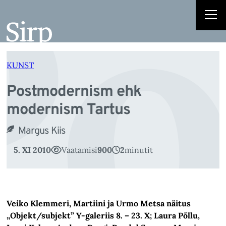
Po
Liigu
sisu
juurde
KUNST
Postmodernism ehk
modernism Tartus
Margus Kiis
5. XI 2010
Vaatamisi
900
2
minutit
Veiko Klemmeri, Martiini ja Urmo Metsa näitus
„Objekt/subjekt” Y-galeriis 8. – 23. X; Laura Põllu,