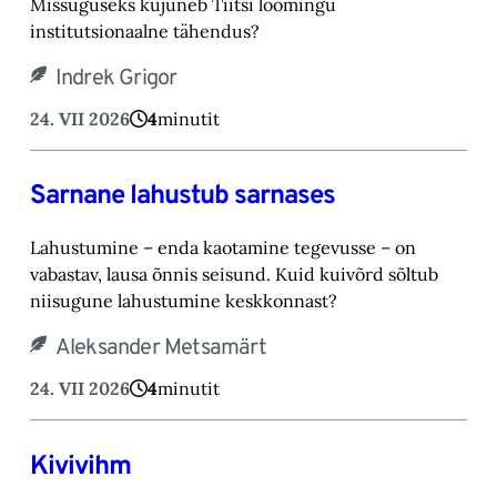
Missuguseks kujuneb Tiitsi loomingu
institutsionaalne tähendus?
Indrek Grigor
24. VII 2026
4
minutit
Sarnane lahustub sarnases
Lahustumine – enda kaotamine tegevusse – on
vabastav, lausa õnnis seisund. Kuid kuivõrd sõltub
niisugune lahustumine keskkonnast?
Aleksander Metsamärt
24. VII 2026
4
minutit
Kivivihm