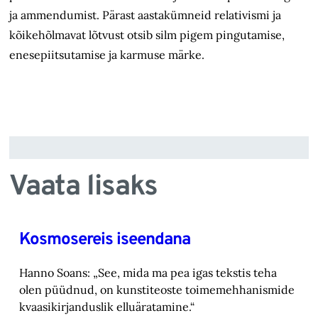
ja ammendumist. Pärast aastakümneid relativismi ja
kõikehõlmavat lõtvust otsib silm pigem pingutamise,
enesepiitsutamise ja karmuse märke.
Vaata lisaks
Kosmosereis iseendana
Hanno Soans: „See, mida ma pea igas tekstis teha
olen püüdnud, on kunstiteoste toimemehhanismide
kvaasikirjanduslik elluäratamine.“