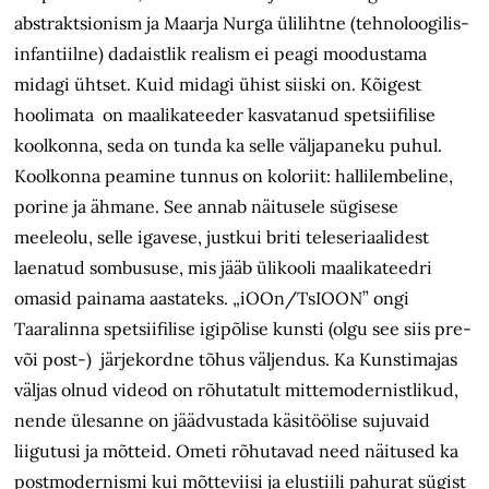
abstraktsionism ja Maarja Nurga ülilihtne (tehnoloogilis-
infantiilne) dadaistlik realism ei peagi moodustama
midagi ühtset. Kuid midagi ühist siiski on. Kõigest
hoolimata on maalikateeder kasvatanud spetsiifilise
koolkonna, seda on tunda ka selle väljapaneku puhul.
Koolkonna peamine tunnus on koloriit: hallilembeline,
porine ja ähmane. See annab näitusele sügisese
meeleolu, selle igavese, justkui briti teleseriaalidest
laenatud sombususe, mis jääb ülikooli maalikateedri
omasid painama aastateks. „iOOn/TsIOON” ongi
Taaralinna spetsiifilise igipõlise kunsti (olgu see siis pre-
või post-) järjekordne tõhus väljendus. Ka Kunstimajas
väljas olnud videod on rõhutatult mittemodernistlikud,
nende ülesanne on jäädvustada käsitöölise sujuvaid
liigutusi ja mõtteid. Ometi rõhutavad need näitused ka
postmodernismi kui mõtteviisi ja elustiili pahurat sügist