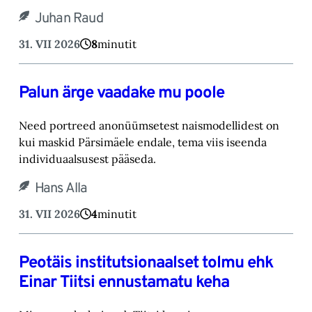
Juhan Raud
31. VII 2026
8
minutit
Palun ärge vaadake mu poole
Need portreed anonüümsetest naismodellidest on
kui maskid Pärsimäele endale, tema viis iseenda
individuaalsusest pääseda.
Hans Alla
31. VII 2026
4
minutit
Peotäis institutsionaalset tolmu ehk
Einar Tiitsi ennustamatu keha