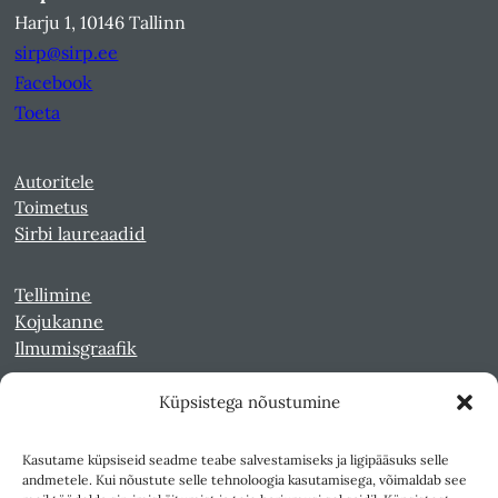
Harju 1, 10146 Tallinn
sirp@sirp.ee
Facebook
Toeta
Autoritele
Toimetus
Sirbi laureaadid
Tellimine
Kojukanne
Ilmumisgraafik
Küpsistega nõustumine
Veebiarhiiv
Sirp pdf-failidena Digaris
Kasutame küpsiseid seadme teabe salvestamiseks ja ligipääsuks selle
Kultuurileht 1994-1997
andmetele. Kui nõustute selle tehnoloogia kasutamisega, võimaldab see
Reede 1989-1990