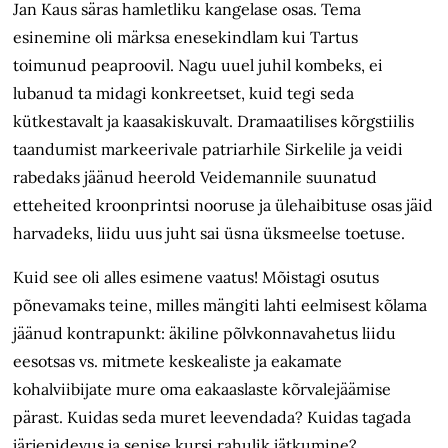
Jan Kaus säras hamletliku kangelase osas. Tema
esinemine oli märksa enesekindlam kui Tartus
toimunud peaproovil. Nagu uuel juhil kombeks, ei
lubanud ta midagi konkreetset, kuid tegi seda
kütkestavalt ja kaasakiskuvalt. Dramaatilises kõrgstiilis
taandumist markeerivale patriarhile Sirkelile ja veidi
rabedaks jäänud heerold Veidemannile suunatud
etteheited kroonprintsi nooruse ja ülehaibituse osas jäid
harvadeks, liidu uus juht sai üsna üksmeelse toetuse.
Kuid see oli alles esimene vaatus! Mõistagi osutus
põnevamaks teine, milles mängiti lahti eelmisest kõlama
jäänud kontrapunkt: äkiline põlvkonnavahetus liidu
eesotsas vs. mitmete keskealiste ja eakamate
kohalviibijate mure oma eakaaslaste kõrvalejäämise
pärast. Kuidas seda muret leevendada? Kuidas tagada
järjepidevus ja senise kursi rahulik jätkumine?