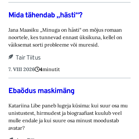
Mida tähendab „hästi“?
Jana Maasiku „Minuga on hästi“ on mõjus romaan
noortele, kes tunnevad ennast üksikuna, ‎kellel on
väiksemat sorti probleeme või muresid.‎
Tair Tiitus
7. VIII 2026
4
minutit
Ebaõdus maskimäng
Katariina Libe paneb lugeja küsima: kui suur osa mu
unistustest, hirmudest ja biograafiast ‎kuulub veel
mulle endale ja kui suure osa minust moodustab
avatar? ‎