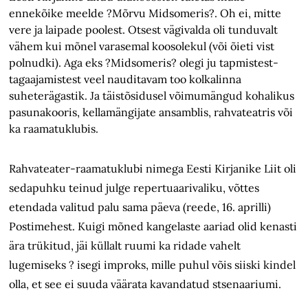
ennekõike meelde ?Mõrvu Midsomeris?. Oh ei, mitte
vere ja laipade poolest. Otsest vägivalda oli tunduvalt
vähem kui mõnel varasemal koosolekul (või õieti vist
polnudki). Aga eks ?Midsomeris? olegi ju tapmistest-
tagaajamistest veel nauditavam too kolkalinna
suheterägastik. Ja täistõsidusel võimumängud kohalikus
pasunakooris, kellamängijate ansamblis, rahvateatris või
ka raamatuklubis.
Rahvateater-raamatuklubi nimega Eesti Kirjanike Liit oli
sedapuhku teinud julge repertuaarivaliku, võttes
etendada valitud palu sama päeva (reede, 16. aprilli)
Postimehest. Kuigi mõned kangelaste aariad olid kenasti
ära trükitud, jäi küllalt ruumi ka ridade vahelt
lugemiseks ? isegi improks, mille puhul võis siiski kindel
olla, et see ei suuda väärata kavandatud stsenaariumi.