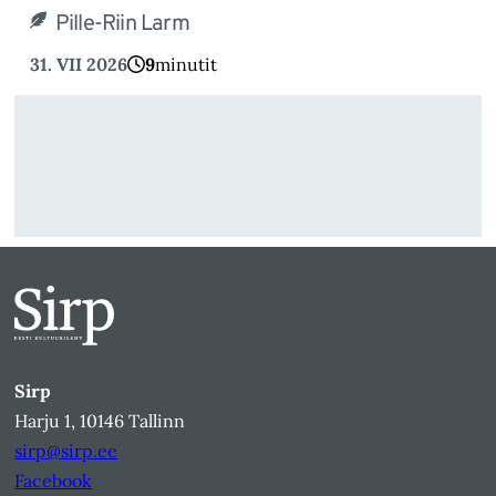
Pille-Riin Larm
31. VII 2026
9
minutit
Sirp
Harju 1, 10146 Tallinn
sirp@sirp.ee
Facebook