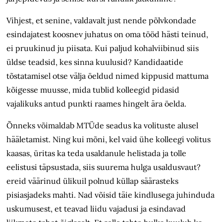
Vihjest, et senine, valdavalt just nende põlvkondade
esindajatest koosnev juhatus on oma tööd hästi teinud,
ei pruukinud ju piisata. Kui paljud kohalviibinud siis
üldse teadsid, kes sinna kuulusid? Kandidaatide
tõstatamisel otse välja öeldud nimed kippusid mattuma
kõigesse muusse, mida tublid kolleegid pidasid
vajalikuks antud punkti raames hingelt ära öelda.
Õnneks võimaldab MTÜde seadus ka volituste alusel
hääletamist. Ning kui mõni, kel vaid ühe kolleegi volitus
kaasas, üritas ka teda usaldanule helistada ja tolle
eelistusi täpsustada, siis suurema hulga usaldusvaut?
ereid väärinud ülikuil polnud küllap säärasteks
pisiasjadeks mahti. Nad võisid täie kindlusega juhinduda
uskumusest, et teavad liidu vajadusi ja esindavad