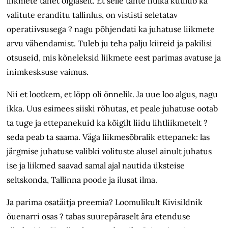
liikmete tahet õiglaselt. Et selle tahte hulka kuulub ka
valitute eranditu tallinlus, on vististi seletatav
operatiivsusega ? nagu põhjendati ka juhatuse liikmete
arvu vähendamist. Tuleb ju teha palju kiireid ja pakilisi
otsuseid, mis kõneleksid liikmete eest parimas avatuse ja
inimkesksuse vaimus.
Nii et lootkem, et lõpp oli õnnelik. Ja uue loo algus, nagu
ikka. Uus esimees siiski rõhutas, et peale juhatuse ootab
ta tuge ja ettepanekuid ka kõigilt liidu lihtliikmetelt ?
seda peab ta saama. Väga liikmesõbralik ettepanek: las
järgmise juhatuse valibki volituste alusel ainult juhatus
ise ja liikmed saavad samal ajal nautida üksteise
seltskonda, Tallinna poode ja ilusat ilma.
Ja parima osatäitja preemia? Loomulikult Kivisildnik
õuenarri osas ? tabas suurepäraselt ära etenduse