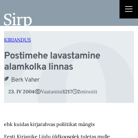
Po
Liigu
sisu
juurde
KIRJANDUS
Postimehe lavastamine
alamkolka linnas
Berk Vaher
23. IV 2004
Vaatamisi
1217
2
minutit
ehk kuidas kirjarahvas poliitikat mängis
Eesti Kirjanike Liidu üldkoosolek tuletas mulle