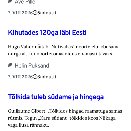
Ave Pille
7. VIII 2026
5
minutit
Kihutades 120ga läbi Eesti
Hugo Vaher näitab „Nutivabas“ noorte elu lõbusama
nurga alt kui noorteromaanides ena‎masti tavaks.‎
Helin Puksand
7. VIII 2026
3
minutit
Tõlkida tuleb südame ja hingega
Guillaume Gibert: „Tõlkides hingad raamatuga samas
rütmis. Tegin „Karu südant“ tõlkides koos Niikaga
väga ilusa rännaku.“