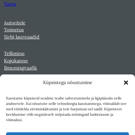
Toeta
Autoritele
Toimetus
Sirbi laureaadid
Tellimine
Kojukanne
Ilmumisgraafik
Küpsistega nõustumine
Veebiarhiiv
Sirp pdf-failidena Digaris
Kasutame küpsiseid seadme teabe salvestamiseks ja ligipääsuks selle
Kultuurileht 1994-1997
andmetele. Kui nõustute selle tehnoloogia kasutamisega, võimaldab see
Reede 1989-1990
meil töödelda sirvimiskäitumist ja teie harjumusi sel saidil. Küpsistest
Sirp ja Vasar 1940-1989
keeldumine võib negatiivselt mõjutada mõningaid funktsioone ja
võimalusi.
Ligipääsetavus