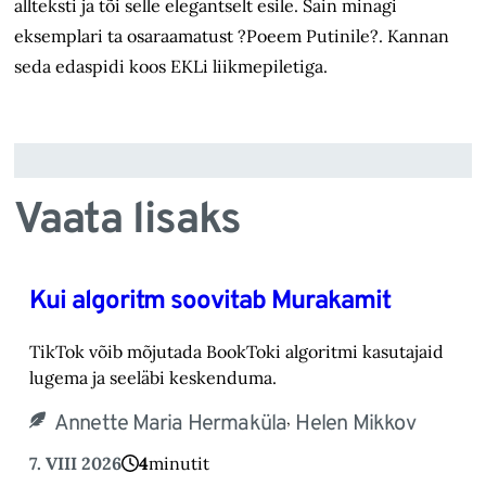
allteksti ja tõi selle elegantselt esile. Sain minagi
eksemplari ta osaraamatust ?Poeem Putinile?. Kannan
seda edaspidi koos EKLi liikmepiletiga.
Vaata lisaks
Kui algoritm soovitab Murakamit
TikTok võib mõjutada BookToki algoritmi kasutajaid
lugema ja seeläbi keskenduma.‎
,
Annette Maria Hermaküla
Helen Mikkov
7. VIII 2026
4
minutit