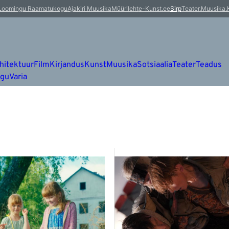
Loomingu Raamatukogu
Ajakiri Muusika
Müürileht
e-Kunst.ee
Sirp
Teater.Muusika.
hitektuur
Film
Kirjandus
Kunst
Muusika
Sotsiaalia
Teater
Teadus
ugu
Varia