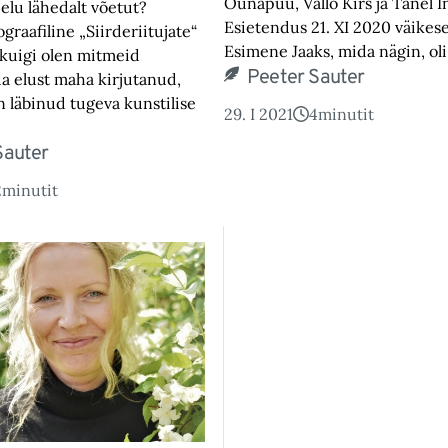
Õunapuu, Vallo Kirs ja Tanel I
 elu lähedalt võetut?
Esietendus 21. XI 2020 väikeses
graafiline „Siirderiitujate“
Esimene Jaaks, mida nägin, ol
, kuigi olen mitmeid
Peeter Sauter
a elust maha kirjutanud,
n läbinud tugeva kunstilise
29. I 2021
4
minutit
Sauter
2
minutit