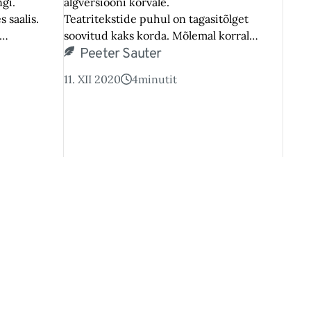
ngi.
algversiooni kõrvale.
 saalis.
Teatritekstide puhul on tagasitõlget
i…
soovitud kaks korda. Mõlemal korral…
Peeter Sauter
11. XII 2020
4
minutit