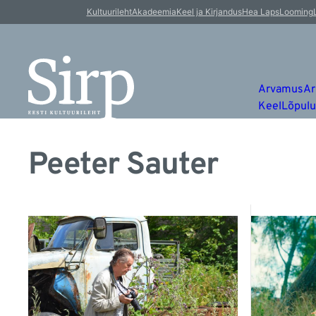
Kultuurileht
Akadeemia
Keel ja Kirjandus
Hea Laps
Looming
Arvamus
Ar
Keel
Lõpul
Peeter Sauter