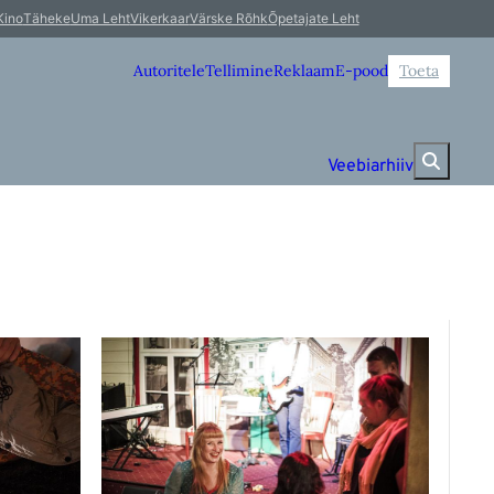
Kino
Täheke
Uma Leht
Vikerkaar
Värske Rõhk
Õpetajate Leht
Autoritele
Tellimine
Reklaam
E-pood
Toeta
Veebiarhiiv