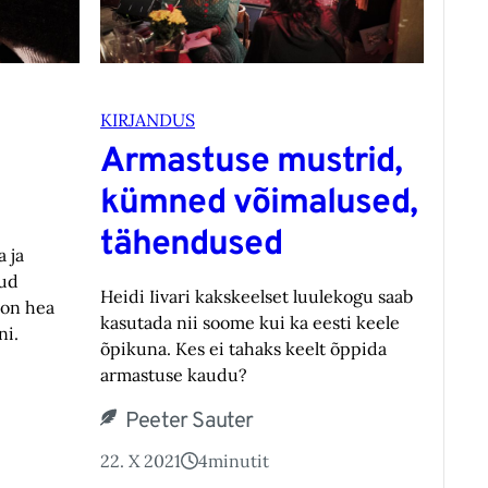
KIRJANDUS
Armastuse mustrid,
kümned võimalused,
tähendused
 ja
nud
Heidi Iivari kakskeelset luulekogu saab
 on hea
kasutada nii soome kui ka eesti keele
ni.
õpikuna. Kes ei tahaks keelt õppida
armastuse kaudu?
Peeter Sauter
22. X 2021
4
minutit