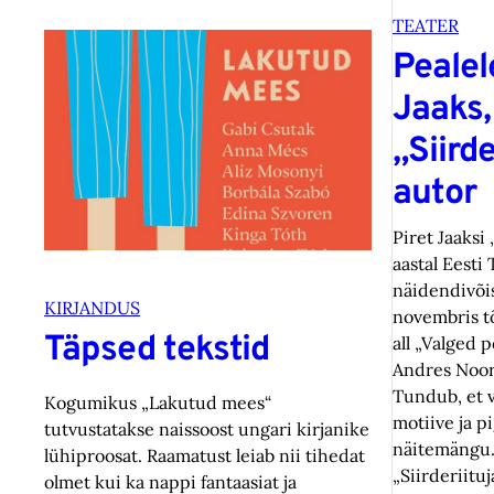
TEATER
Pealel
Jaaks,
„Siirde
autor
Piret Jaaksi 
aastal Eesti
näidendivõis
KIRJANDUS
novembris tõ
Täpsed tekstid
all „Valged p
Andres Noo
Tundub, et v
Kogumikus „Lakutud mees“
motiive ja p
tutvustatakse naissoost ungari kirjanike
näitemängu.
lühiproosat. Raamatust leiab nii tihedat
„Siirderiituj
olmet kui ka nappi fantaasiat ja