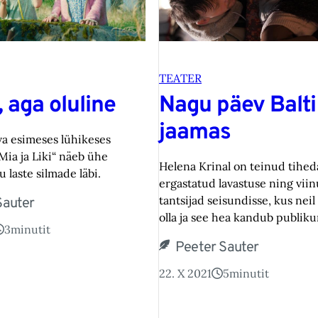
TEATER
, aga oluline
Nagu päev Balti
jaamas
va esimeses lühikeses
„Mia ja Liki“ näeb ühe
Helena Krinal on teinud tiheda
u laste silmade läbi.
ergastatud lavastuse ning vii
tantsijad seisundisse, kus neil
Sauter
olla ja see hea kandub publiku
3
minutit
Peeter Sauter
22. X 2021
5
minutit