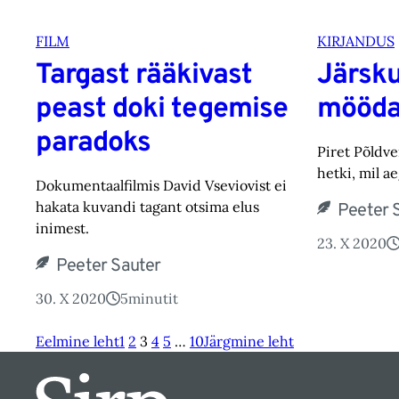
FILM
KIRJANDUS
Targast rääkivast
Järsku
peast doki tegemise
mööda
paradoks
Piret Põldve
hetki, mil a
Dokumentaalfilmis David Vseviovist ei
hakata kuvandi tagant otsima elus
Peeter 
inimest.
23. X 2020
Peeter Sauter
30. X 2020
5
minutit
Eelmine leht
1
2
3
4
5
…
10
Järgmine leht