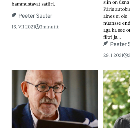
siin on üsna
hammustavat satiiri.
Päris autobio
Peeter Sauter
aines ei ole
nüansse end
16. VII 2021
3
minutit
aga ka see o
filtri ja…
Peeter 
29. I 2021