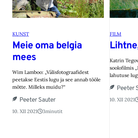
KUNST
FILM
Meie oma belgia
Lihtne
mees
Katrin Tego
soolofilmis 
Wim Lamboo: „Välisfotograafidest
lahutuse lug
peetakse Eestis lugu ja see annab tööle
mõtte. Milleks muidu?“
Peeter 
Peeter Sauter
10. XII 2021
10. XII 2021
3
minutit