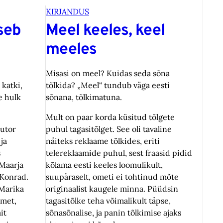
KIRJANDUS
seb
Meel keeles, keel
meeles
Misasi on meel? Kuidas seda sõna
katki,
tõlkida? „Meel“ tundub väga eesti
e hulk
sõnana, tõlkimatuna.
Mult on paar korda küsitud tõlgete
autor
puhul tagasitõlget. See oli tavaline
 ja
näiteks reklaame tõlkides, eriti
s
telereklaamide puhul, sest fraasid pidid
Maarja
kõlama eesti keeles loomulikult,
 Konrad.
suupäraselt, ometi ei tohtinud mõte
Marika
originaalist kaugele minna. Püüdsin
mmet,
tagasitõlke teha võimalikult täpse,
it
sõnasõnalise, ja panin tõlkimise ajaks