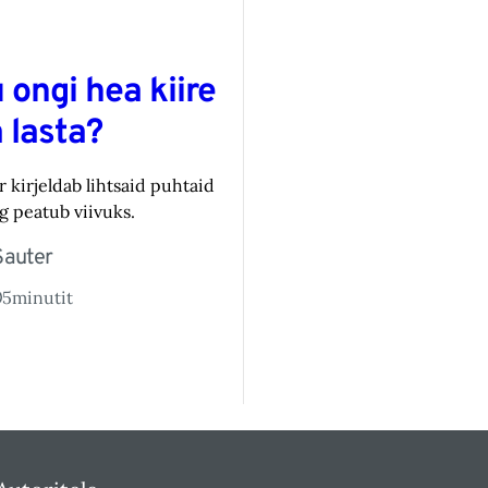
 ongi hea kiire
 lasta?
r kirjeldab lihtsaid puhtaid
eg peatub viivuks.
Sauter
5
minutit