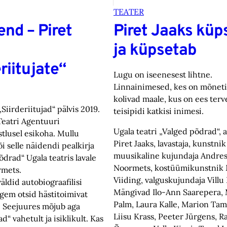
TEATER
end – Piret
Piret Jaaks küp
ja küpsetab
riitujate“
Lugu on iseenesest lihtne.
Linnainimesed, kes on mõneti 
kolivad maale, kus on ees terv
„Siirderiitujad“ pälvis 2019.
teisipidi katkisi inimesi.
 Teatri Agentuuri
Ugala teatri „Valged põdrad“, 
tlusel esikoha. Mullu
Piret Jaaks, lavastaja, kunstnik
i selle näidendi pealkirja
muusikaline kujundaja Andre
õdrad“ Ugala teatris lavale
Noormets, kostüümikunstnik 
rmets.
Viiding, valguskujundaja Villu
äldid autobiograafilisi
Mängivad Ilo-Ann Saarepera, 
igem otsid hästitoimivat
Palm, Laura Kalle, Marion Ta
 Seejuures mõjub aga
Liisu Krass, Peeter Jürgens, Ra
ad“ vahetult ja isiklikult. Kas