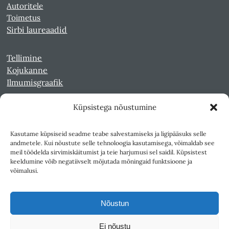
Autoritele
Toimetus
Sirbi laureaadid
Tellimine
Kojukanne
Ilmumisgraafik
Küpsistega nõustumine
Veebiarhiiv
Sirp pdf-failidena Digaris
Kasutame küpsiseid seadme teabe salvestamiseks ja ligipääsuks selle
Kultuurileht 1994-1997
andmetele. Kui nõustute selle tehnoloogia kasutamisega, võimaldab see
Reede 1989-1990
meil töödelda sirvimiskäitumist ja teie harjumusi sel saidil. Küpsistest
Sirp ja Vasar 1940-1989
keeldumine võib negatiivselt mõjutada mõningaid funktsioone ja
võimalusi.
Ligipääsetavus
Kasutustingimused
Nõustun
Teksti- ja andmekaeve
Ei nõustu