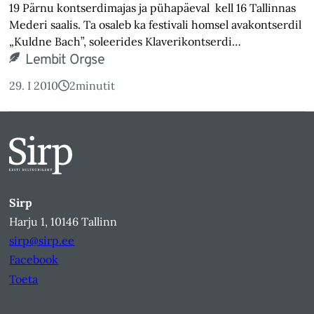
19 Pärnu kontserdimajas ja pühapäeval kell 16 Tallinnas
Mederi saalis. Ta osaleb ka festivali homsel avakontserdil
„Kuldne Bach”, soleerides Klaverikontserdi…
Lembit Orgse
29. I 2010
2
minutit
Sirp
Harju 1, 10146 Tallinn
sirp@sirp.ee
Facebook
Toeta