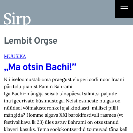
Lembit Orgse
MUUSIKA
„Ma otsin Bachi!”
Nii iseloomustab oma praegust eluperioodi noor Iraani
päritolu pianist Ramin Bahrami.
Iga Bachi-mängija seisab tänapäeval silmitsi paljude
intrigeerivate küsimustega. Neist esimeste hulgas on
nüüdsel võimalusterohkel ajal kindlasti: millisel pillil
mängida? Homme algava XXI barokifestivali raames (vt
festivalikava lk 23) üles astuv Bahrami on otsustanud
klaveri kasuks. Tema soolokontserdid toimuvad täna kell