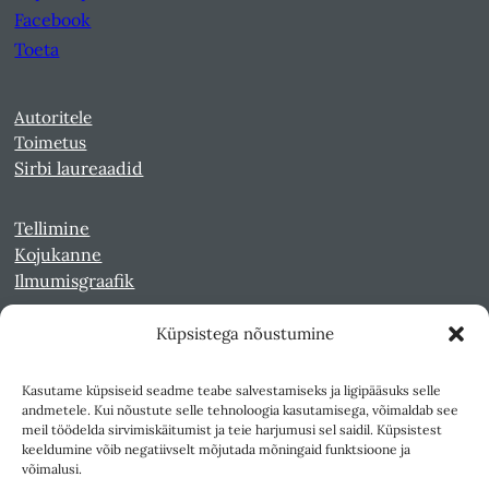
Facebook
Toeta
Autoritele
Toimetus
Sirbi laureaadid
Tellimine
Kojukanne
Ilmumisgraafik
Küpsistega nõustumine
Veebiarhiiv
Sirp pdf-failidena Digaris
Kasutame küpsiseid seadme teabe salvestamiseks ja ligipääsuks selle
Kultuurileht 1994-1997
andmetele. Kui nõustute selle tehnoloogia kasutamisega, võimaldab see
Reede 1989-1990
meil töödelda sirvimiskäitumist ja teie harjumusi sel saidil. Küpsistest
Sirp ja Vasar 1940-1989
keeldumine võib negatiivselt mõjutada mõningaid funktsioone ja
võimalusi.