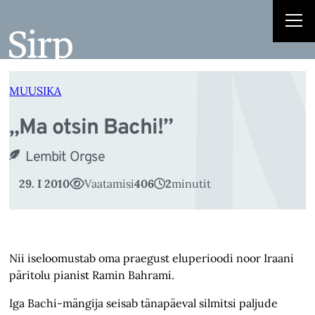
„
Liigu
sisu
juurde
MUUSIKA
„Ma otsin Bachi!”
Lembit Orgse
29. I 2010
Vaatamisi
406
2
minutit
Nii iseloomustab oma praegust eluperioodi noor Iraani
päritolu pianist Ramin Bahrami.
Iga Bachi-mängija seisab tänapäeval silmitsi paljude