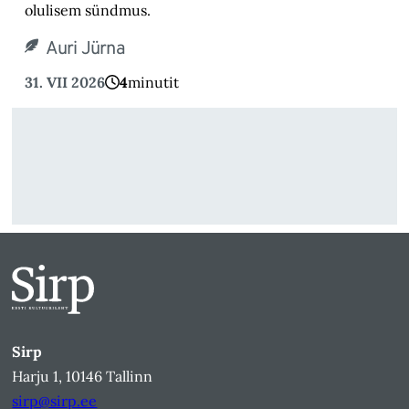
olulisem sündmus.
Auri Jürna
31. VII 2026
4
minutit
Sirp
Harju 1, 10146 Tallinn
sirp@sirp.ee