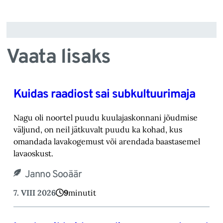
Vaata lisaks
Kuidas raadiost sai subkultuurimaja
Nagu oli noortel puudu kuulajaskonnani jõudmise
väljund, on neil jätkuvalt puudu ka kohad, ‎kus
omandada lavakogemust või arendada baastasemel
lavaoskust.‎
Janno Sooäär
7. VIII 2026
9
minutit