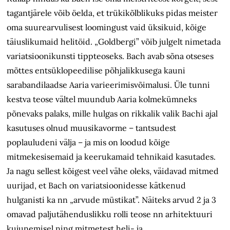
tagantjärele võib öelda, et trükikõlblikuks pidas meister
oma suurearvulisest loomingust vaid üksikuid, kõige
täiuslikumaid helitöid. „Goldbergi” võib julgelt nimetada
variatsioonikunsti tippteoseks. Bach avab sõna otseses
mõttes entsüklopeedilise põhjalikkusega kauni
sarabandilaadse Aaria varieerimisvõimalusi. Üle tunni
kestva teose vältel muundub Aaria kolmekümneks
põnevaks palaks, mille hulgas on rikkalik valik Bachi ajal
kasutuses olnud muusikavorme – tantsudest
poplauludeni välja – ja mis on loodud kõige
mitmekesisemaid ja keerukamaid tehnikaid kasutades.
Ja nagu sellest kõigest veel vähe oleks, väidavad mitmed
uurijad, et Bach on variatsioonidesse kätkenud
hulganisti ka nn „arvude müstikat”. Näiteks arvud 2 ja 3
omavad paljutähenduslikku rolli teose nn arhitektuuri
kujunemisel ning mitmetest heli- ja