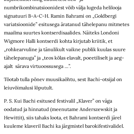
numbrikombinatsioonidest võib välja lugeda helilooja
signatuuri B-A-C-H. Ramin Bahrami on „Goldbergi
variatsioonide” esitusega äratanud tähelepanu mitmetes
maailma suurtes kontserdisaalides. Näiteks Londoni
Wigmore Halli kontserdi kohta kirjutab kriitik, et
„rohkearvuline ja tänulikult vaikne publik kuulas suure
tähelepanuga” ja „teos kõlas elavalt, poeetiliselt ja aeg-
ajalt särava virtuoossusega …”.
Tõotab tulla põnev muusikaõhtu, sest Bachi-otsijal on
leiuvõimalusi lõputult.
P. S. Kui Bachi esitused festivalil „Klaver” on väga
oodatud ja hinnatud (meenutame Anderszewskit ja
Hewittit), siis tahaks loota, et Bahrami kontserdi järel
kuuleme klaveril Bachi ka järgmistel barokifestivalidel.