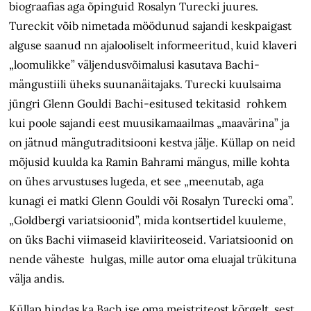
biograafias aga õpinguid Rosalyn Turecki juures.
Tureckit võib nimetada möödunud sajandi keskpaigast
alguse saanud nn ajalooliselt informeeritud, kuid klaveri
„loomulikke” väljendusvõimalusi kasutava Bachi-
mängustiili üheks suunanäitajaks. Turecki kuulsaima
jüngri Glenn Gouldi Bachi-esitused tekitasid rohkem
kui poole sajandi eest muusikamaailmas „maavärina” ja
on jätnud mängutraditsiooni kestva jälje. Küllap on neid
mõjusid kuulda ka Ramin Bahrami mängus, mille kohta
on ühes arvustuses lugeda, et see „meenutab, aga
kunagi ei matki Glenn Gouldi või Rosalyn Turecki oma”.
„Goldbergi variatsioonid”, mida kontsertidel kuuleme,
on üks Bachi viimaseid klaviiriteoseid. Variatsioonid on
nende väheste hulgas, mille autor oma eluajal trükituna
välja andis.
Küllap hindas ka Bach ise oma meistriteost kõrgelt, sest