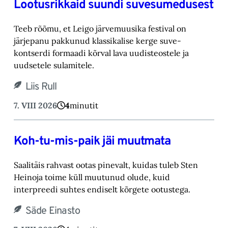
Lootusrikkaid suundi suvesumedusest
Teeb rõõmu, et Leigo järvemuusika festival on
järjepanu pakkunud klassikalise kerge suve-‎
kontserdi formaadi kõrval lava uudisteostele ja
uudsetele sulamitele.‎
Liis Rull
7. VIII 2026
4
minutit
Koh-tu-mis-paik jäi muutmata
Saalitäis rahvast ootas pinevalt, kuidas tuleb Sten
Heinoja toime küll muutunud olude, kuid
‎interpreedi suhtes endiselt kõrgete ootustega.‎
Säde Einasto