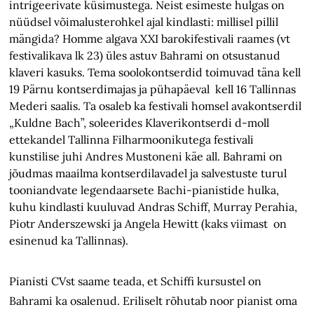
intrigeerivate küsimustega. Neist esimeste hulgas on
nüüdsel võimalusterohkel ajal kindlasti: millisel pillil
mängida? Homme algava XXI barokifestivali raames (vt
festivalikava lk 23) üles astuv Bahrami on otsustanud
klaveri kasuks. Tema soolokontserdid toimuvad täna kell
19 Pärnu kontserdimajas ja pühapäeval kell 16 Tallinnas
Mederi saalis. Ta osaleb ka festivali homsel avakontserdil
„Kuldne Bach”, soleerides Klaverikontserdi d-moll
ettekandel Tallinna Filharmoonikutega festivali
kunstilise juhi Andres Mustoneni käe all. Bahrami on
jõudmas maailma kontserdilavadel ja salvestuste turul
tooniandvate legendaarsete Bachi-pianistide hulka,
kuhu kindlasti kuuluvad Andras Schiff, Murray Perahia,
Piotr Anderszewski ja Angela Hewitt (kaks viimast on
esinenud ka Tallinnas).
Pianisti CVst saame teada, et Schiffi kursustel on
Bahrami ka osalenud. Eriliselt rõhutab noor pianist oma