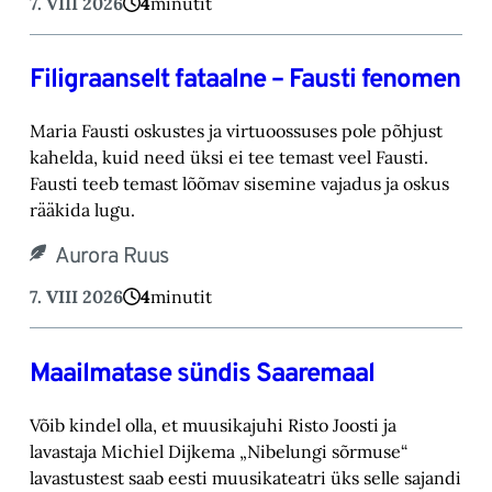
7. VIII 2026
4
minutit
Filigraanselt fataalne – Fausti fenomen
Maria Fausti oskustes ja virtuoossuses pole põhjust
kahelda, kuid need üksi ei tee temast ‎veel Fausti.
Fausti teeb temast lõõmav sisemine vajadus ja oskus
rääkida lugu.‎
Aurora Ruus
7. VIII 2026
4
minutit
Maailmatase sündis Saaremaal
Võib kindel olla, et muusikajuhi Risto Joosti ja
lavastaja Michiel Dijkema „Nibelungi sõrmuse“
lavastustest saab eesti muusikateatri üks selle sajandi