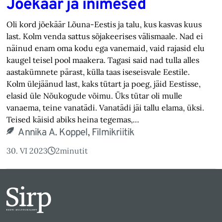
Jõekäär ja inimesed
Oli kord jõekäär Lõuna-Eestis ja talu, kus kasvas kuus
last. Kolm venda sattus sõjakeerises välismaale. Nad ei
näinud enam oma kodu ega vanemaid, vaid rajasid elu
kaugel teisel pool maakera. Tagasi said nad tulla alles
aastakümnete pärast, külla taas iseseisvale Eestile.
Kolm ülejäänud last, kaks tütart ja poeg, jäid Eestisse,
elasid üle Nõukogude võimu. Üks tütar oli mulle
vanaema, teine vanatädi. Vanatädi jäi tallu elama, üksi.
Teised käisid abiks heina tegemas,…
Annika A. Koppel, Filmikriitik
30. VI 2023
2
minutit