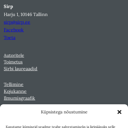
Sirp
Harju 1, 10146 Tallinn
sirp@sirp.ee
Facebook
Toeta
Autoritele
Toimetus
Sirbi laureaadid
Tellimine
Kojukanne
Ilmumisgraafik
Küpsistega nõustumine
Veebiarhiiv
Sirp pdf-failidena Digaris
Kasutame küpsiseid seadme teabe salvestamiseks ja ligipääsuks selle
Kultuurileht 1994-1997