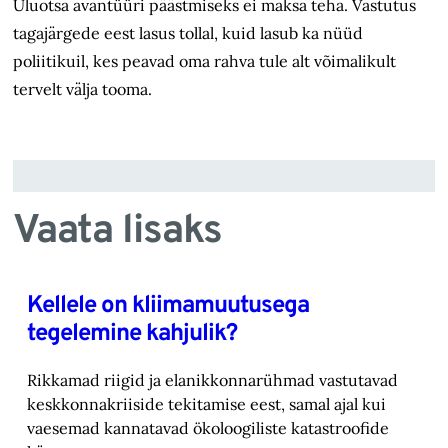
Uluotsa avantüüri päästmiseks ei maksa teha. Vastutus
tagajärgede eest lasus tollal, kuid lasub ka nüüd
poliitikuil, kes peavad oma rahva tule alt võimalikult
tervelt välja tooma.
Vaata lisaks
Kellele on kliimamuutusega
tegelemine kahjulik?
Rikkamad riigid ja elanikkonnarühmad vastutavad
keskkonnakriiside tekitamise eest, samal ajal kui
vaesemad kannatavad ökoloogiliste katastroofide