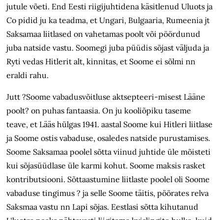
jutule võeti. End Eesti riigijuhtidena käsitlenud Uluots ja
Co pidid ju ka teadma, et Ungari, Bulgaaria, Rumeenia jt
Saksamaa liitlased on vahetamas poolt või pöördunud
juba natside vastu. Soomegi juba püüdis sõjast väljuda ja
Ryti vedas Hitlerit alt, kinnitas, et Soome ei sõlmi nn
eraldi rahu.
Jutt ?Soome vabadusvõitluse aktsepteeri-misest Lääne
poolt? on puhas fantaasia. On ju kooliõpiku taseme
teave, et Lääs hülgas 1941. aastal Soome kui Hitleri liitlase
ja Soome ostis vabaduse, osaledes natside purustamises.
Soome Saksamaa poolel sõtta viinud juhtide üle mõisteti
kui sõjasüüdlase üle karmi kohut. Soome maksis rasket
kontributsiooni. Sõttaastumine liitlaste poolel oli Soome
vabaduse tingimus ? ja selle Soome täitis, pöörates relva
Saksmaa vastu nn Lapi sõjas. Eestlasi sõtta kihutanud