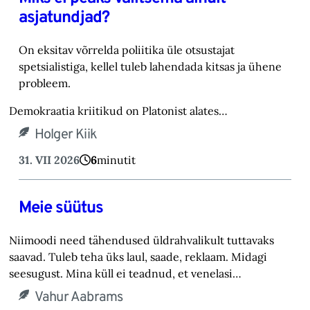
asjatundjad?
On eksitav võrrelda poliitika üle otsustajat
spetsialistiga, kellel tuleb lahendada kitsas ja ühene
probleem.
Demokraatia kriitikud on Platonist alates…
Holger Kiik
31. VII 2026
6
minutit
Meie süütus
Niimoodi need tähendused üldrahvalikult tuttavaks
saavad. Tuleb teha üks laul, saade, reklaam. Midagi
seesugust. Mina küll ei teadnud, et venelasi…
Vahur Aabrams