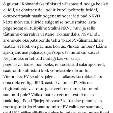
õigustati! Kolmandaks tühistati välispassid, seega keelati
eliidil, s.t ohvitseridel, poliitikutel, politseijuhtidel,
okupeeritavalt maalt põgenemine ja jäeti nad NKVD
kätte mõrvata. Piiride sulgemise nõue (mitte lasta
põgeneda) oli tüüpiline Stalini NKVD huvi ja selle
täitmine oma rahva vastane. Kolmandaks, NSV Liidu
arenevale okupatsioonile tehti ?katet?: välismaailmale
teatati, et kõik on parimas korras, ?lükati ümber? Lääne
ajakirjanduse paljastusi ja ?sõprus? muudkui kasvas.
Neljandaks ei tehtud midagi kas või salaja
pagulasvalitsuse loomiseks, ei koostatud salaraporteid;
saatkondi kohustati kõik venelastele üle andma.
Viiendaks, EV seadusi jalge alla tallates korraldas Päts
oma dekreediga 1940. aasta ?valimised?. Mis on
riigiteaduste vaatenurgast veel reetmine, kui need
sammud pole? Väiksematest reetmistest ei maksa
rääkidagi. Eesti ?järjepidevuse? kaitsmise peamiseks
toetuspunktiks ei saanud mitte EV valitsuse sammud,
vaid USA välispoliitiline doktriin, mis ei toetu mitte Eesti