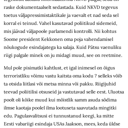
raske dokumentaalselt sedastada. Kuid NKVD tegevus
toetus väljapressimistaktikale ja vaevalt et nad seda sel
korral ei teinud. Vahel kasutavad poliitikud sidemeid,
mis jäävad väljapoole parlamendi kontrolli. Nii kohtus
Soome president Kekkonen oma poja vahendamisel
nõukogude esindajatega ka salaja. Kuid Pätsu vaenuliku
riigi palgale minek on ju midagi muud, see on reetmine.
Mul pole pisimatki kahtlust, et igal inimesel on õigus
terroristliku võimu vastu kaitsta oma kodu ? selleks võib
ta otsida liitlasi või metsa minna või pakku. Riigijuhid
teevad poliitilisi otsuseid ja vastutavad selle eest. Uluotsa
poolt oli kõike muud kui mõistlik samm asuda sõdima
ilmse kaotaja poolel ilma lootuseta saavutada mingitki
edu. Pagulasvalitsusi ei tunnustanud keegi, ka mitte
Eesti vabariigi esindaja USAs Jaakson, mees, keda üldse