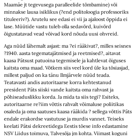
Maamäe jt tegevusega paralleelide tõmbamine) või
minnakse lausa isiklikus (?end politoloogia professoriks
tituleeriv?). Arutelu see edasi ei vii ja ajaloost õppida ei
lase. Müütide vastu tuleb olla sedavõrd, kuivõrd
õigustatavad vead võivad kord nõuda uusi ohvreid.
Aga nüüd lähemalt asjast: ma ?ei rääkivat?, milles seisnes
?1940. aasta tegematajätmised ja reetmised?, aitavat
kaasa Pätsust patuoina tegemisele ja kahtlevat õiguses
kaitsta oma maad. Võtkem siis veel kord üle ka tõsiasjad,
millest paljud on ka tänu Ilmjärvele nüüd teada.
Teatavasti andis autoritaarse korra kehtestanud
president Päts siiski vande kaitsta oma rahvast ja
põhiseaduslikku korda. Ja mida ta siis tegi? Esiteks,
autoritaarne re?iim võttis rahvalt võimaluse poliitikas
osaleda ja oma saatuses kaasa rääkida ? sellega võttis Päts
endale erakordse vastutuse ja murdis vannet. Teiseks
keelati Pätsi dekreetidega Eestis tõese info edastamine
NSV Liidus toimuva, Talvesõja jm kohta. Viimast koguni