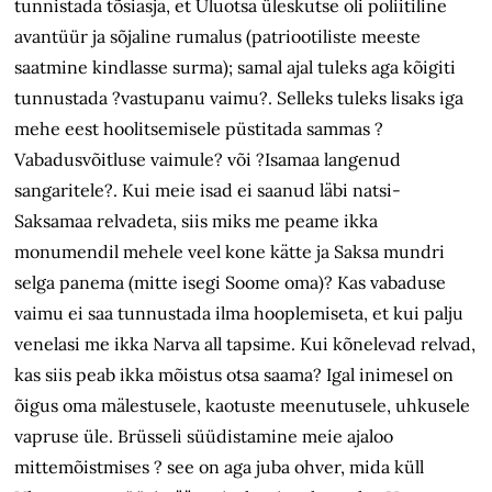
tunnistada tõsiasja, et Uluotsa üleskutse oli poliitiline
avantüür ja sõjaline rumalus (patriootiliste meeste
saatmine kindlasse surma); samal ajal tuleks aga kõigiti
tunnustada ?vastupanu vaimu?. Selleks tuleks lisaks iga
mehe eest hoolitsemisele püstitada sammas ?
Vabadusvõitluse vaimule? või ?Isamaa langenud
sangaritele?. Kui meie isad ei saanud läbi natsi-
Saksamaa relvadeta, siis miks me peame ikka
monumendil mehele veel kone kätte ja Saksa mundri
selga panema (mitte isegi Soome oma)? Kas vabaduse
vaimu ei saa tunnustada ilma hooplemiseta, et kui palju
venelasi me ikka Narva all tapsime. Kui kõnelevad relvad,
kas siis peab ikka mõistus otsa saama? Igal inimesel on
õigus oma mälestusele, kaotuste meenutusele, uhkusele
vapruse üle. Brüsseli süüdistamine meie ajaloo
mittemõistmises ? see on aga juba ohver, mida küll