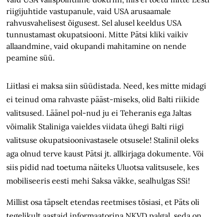
riigijuhtide vastupanule, vaid USA arusaamale
rahvusvahelisest õigusest. Sel alusel keeldus USA
tunnustamast okupatsiooni. Mitte Pätsi kliki vaikiv
allaandmine, vaid okupandi mahitamine on nende
peamine süü.
Liitlasi ei maksa siin süüdistada. Need, kes mitte midagi
ei teinud oma rahvaste pääst-miseks, olid Balti riikide
valitsused. Läänel pol-nud ju ei Teheranis ega Jaltas
võimalik Staliniga vaieldes viidata ühegi Balti riigi
valitsuse okupatsioonivastasele otsusele! Stalinil oleks
aga olnud terve kaust Pätsi jt. allkirjaga dokumente. Või
siis pidid nad toetuma näiteks Uluotsa valitsusele, kes
mobiliseeris eesti mehi Saksa väkke, sealhulgas SSi!
Millist osa täpselt etendas reetmises tõsiasi, et Päts oli
tegelikult aastaid informaatorina NKVD palgal, seda on