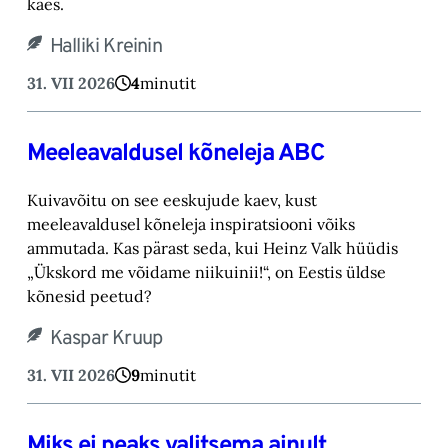
käes.
Halliki Kreinin
31. VII 2026
4
minutit
Meeleavaldusel kõneleja ABC
Kuivavõitu on see eeskujude kaev, kust
meeleavaldusel kõneleja inspiratsiooni võiks
ammutada. Kas pärast seda, kui Heinz Valk hüüdis
„Ükskord me võidame niikuinii!“, on Eestis üldse
kõnesid peetud?
Kaspar Kruup
31. VII 2026
9
minutit
Miks ei peaks valitsema ainult