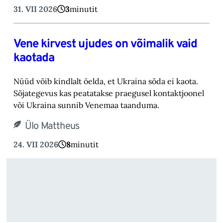
31. VII 2026
3
minutit
Vene kirvest ujudes on võimalik vaid
kaotada
Nüüd võib kindlalt öelda, et Ukraina sõda ei kaota.
Sõjategevus kas peatatakse praegusel kontaktjoonel
või Ukraina sunnib Venemaa taanduma.
Ülo Mattheus
24. VII 2026
8
minutit