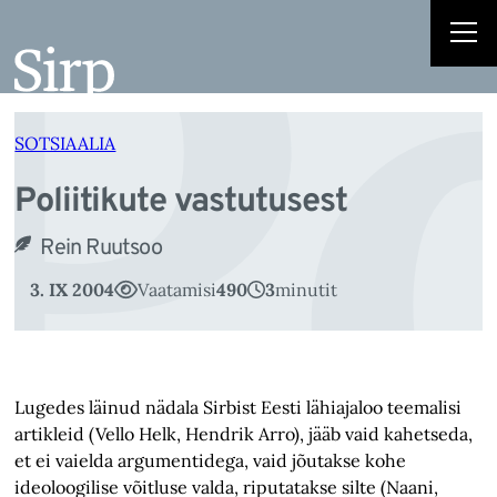
P
Liigu
sisu
juurde
SOTSIAALIA
Poliitikute vastutusest
Rein Ruutsoo
3. IX 2004
Vaatamisi
490
3
minutit
Lugedes läinud nädala Sirbist Eesti lähiajaloo teemalisi
artikleid (Vello Helk, Hendrik Arro), jääb vaid kahetseda,
et ei vaielda argumentidega, vaid jõutakse kohe
ideoloogilise võitluse valda, riputatakse silte (Naani,