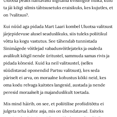
Uluotsa peaks nähtavasti liigitama kvislingite hulka, kuid
ta jäi kõigi silmis tähtsusetuks eraisikuks, kes kujutles, et
on ?valitsus?.
Kui nüüd aga pidada Mart Laari kombel Uluotsa valitsust
järjepidevuse alusel seaduslikuks, siis tuleks poliitikul
võtta ka kogu vastutus. See tähendab tunnistada
Sinimägede võitlejad vabadusvõitlejateks ja osaleda
avalikult kõigil nende üritustel, sammuda samas rivis ja
pidada kõnesid. Kuid ka neil valitsustel, (selles
süüdistavad oponendid Partsu valitsust), kes seda
päriselt ei arva, on moraalne kohustus kõiki neid, kes
oma kodu relvaga kaitstes langesid, austada ja nende
peresid moraalselt ja majanduslikult toetada.
Mis mind häirib, on see, et poliitilise proﬁiditõttu ei
julgeta teha kahte asja, mis on ühendatavad. Esiteks