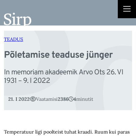
P
Liigu
sisu
juurde
TEADUS
Põletamise teaduse jünger
In memoriam akadeemik Arvo Ots 26. VI
1931 – 9. I 2022
21. I 2022
Vaatamisi
2386
4
minutit
Temperatuur ligi poolteist tuhat kraadi. Ruum kui paras