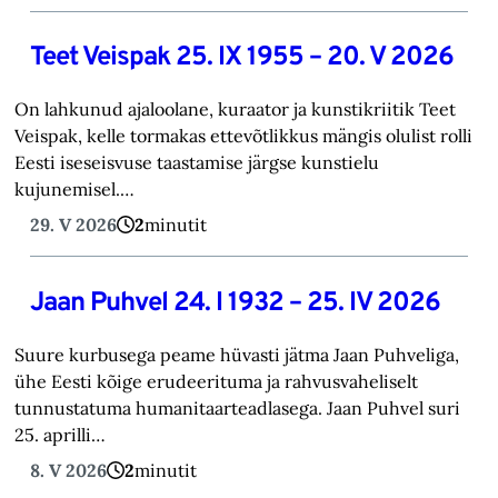
Teet Veispak 25. IX 1955 – 20. V 2026
On lahkunud ajaloolane, kuraator ja kunstikriitik Teet
Veispak, kelle tormakas ettevõtlikkus mängis olulist rolli
Eesti iseseisvuse taastamise järgse kunstielu
kujunemisel.…
29. V 2026
2
minutit
Jaan Puhvel 24. I 1932 – 25. IV 2026
Suure kurbusega peame hüvasti jätma Jaan Puhveliga,
ühe Eesti kõige erudee­rituma ja rahvusvaheliselt
tunnustatuma humanitaarteadlasega. Jaan Puhvel suri
25. aprilli…
8. V 2026
2
minutit