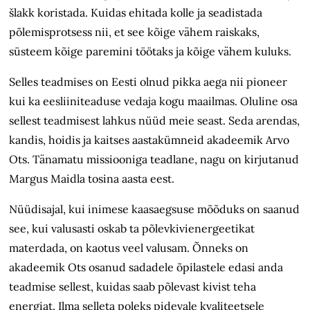
šlakk koristada. Kuidas ehitada kolle ja seadistada
põlemisprotsess nii, et see kõige vähem raiskaks,
süsteem kõige paremini töötaks ja kõige vähem kuluks.
Selles teadmises on Eesti olnud pikka aega nii pioneer
kui ka eesliiniteaduse vedaja kogu maailmas. Oluline osa
sellest teadmisest lahkus nüüd meie seast. Seda arendas,
kandis, hoidis ja kaitses aastakümneid akadeemik Arvo
Ots. Tänamatu missiooniga teadlane, nagu on kirjutanud
Margus Maidla tosina aasta eest.
Nüüdisajal, kui inimese kaasaegsuse mõõduks on saanud
see, kui valusasti oskab ta põlevkivienergeetikat
materdada, on kaotus veel valusam. Õnneks on
akadeemik Ots osanud sadadele õpilastele edasi anda
teadmise sellest, kuidas saab põlevast kivist teha
energiat. Ilma selleta poleks pidevale kvaliteetsele