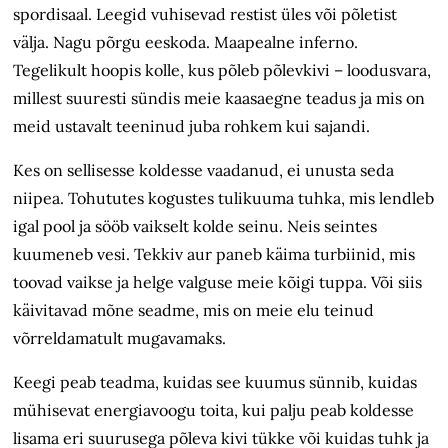
spordisaal. Leegid vuhisevad restist üles või põletist
välja. Nagu põrgu eeskoda. Maapealne inferno.
Tegelikult hoopis kolle, kus põleb põlevkivi – loodusvara,
millest suuresti sündis meie kaasaegne teadus ja mis on
meid ustavalt teeninud juba rohkem kui sajandi.
Kes on sellisesse koldesse vaadanud, ei unusta seda
niipea. Tohututes kogustes tulikuuma tuhka, mis lendleb
igal pool ja sööb vaikselt kolde seinu. Neis seintes
kuumeneb vesi. Tekkiv aur paneb käima turbiinid, mis
toovad vaikse ja helge valguse meie kõigi tuppa. Või siis
käivitavad mõne seadme, mis on meie elu teinud
võrreldamatult mugavamaks.
Keegi peab teadma, kuidas see kuumus sünnib, kuidas
mühisevat energiavoogu toita, kui palju peab koldesse
lisama eri suurusega põleva kivi tükke või kuidas tuhk ja