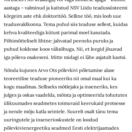
aastaga – valminud ja kaitstud NSV Liidu teadussüsteemi
kõrgeim aste ehk doktoritöö. Selline töö, mis loob uue
teadusvaldkonna. Tema puhul siis teaduse sellest, kuidas
kehva kvaliteediga kütust parimal moel kasutada.
Põhimõtteliselt lihtne: jahvatad peeneks puruks ja
puhud koldesse koos välisõhuga. Nii, et leegid jõuavad
iga põleva osakeseni. Mitte midagi ei lähe asjatult kaotsi.
Nõnda kujunes Arvo Ots põlevkivi põletamise alase
teoreetilise teaduse pioneeriks nii omal maal kui ka
kogu maailmas. Selliseks mõtlejaks ja inseneriks, kes
julges ja oskas vaadelda, mõista ja optimeerida tohututes
ülikuumades seadmetes toimuvaid keerukaid protsesse
ja nende mõju katla seintele. Suurelt osalt tänu tema
uuringutele ja insenerioskustele on loodud
põlevkivienergeetika seadmed Eesti elektrijaamades