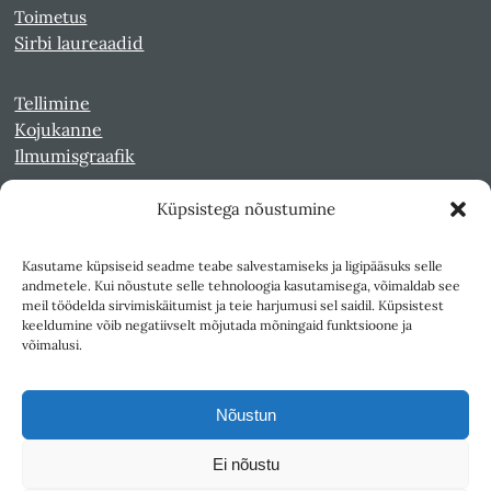
Toimetus
Sirbi laureaadid
Tellimine
Kojukanne
Ilmumisgraafik
Küpsistega nõustumine
Veebiarhiiv
Sirp pdf-failidena Digaris
Kasutame küpsiseid seadme teabe salvestamiseks ja ligipääsuks selle
Kultuurileht 1994-1997
andmetele. Kui nõustute selle tehnoloogia kasutamisega, võimaldab see
Reede 1989-1990
meil töödelda sirvimiskäitumist ja teie harjumusi sel saidil. Küpsistest
Sirp ja Vasar 1940-1989
keeldumine võib negatiivselt mõjutada mõningaid funktsioone ja
võimalusi.
Ligipääsetavus
Kasutustingimused
Nõustun
Teksti- ja andmekaeve
Ei nõustu