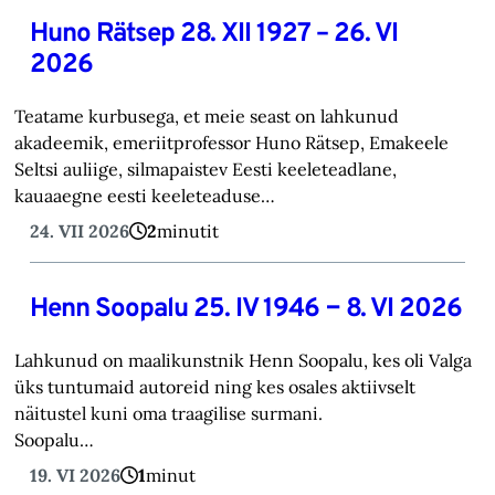
Huno Rätsep 28. XII 1927 – 26. VI
2026
Teatame kurbusega, et meie seast on lahkunud
akadeemik, emeriitprofessor Huno Rätsep, Emakeele
Seltsi auliige, silmapaistev Eesti keeleteadlane,
kauaaegne eesti keeleteaduse…
24. VII 2026
2
minutit
Henn Soopalu 25. IV 1946 − 8. VI 2026
Lahkunud on maalikunstnik Henn Soopalu, kes oli Valga
üks tuntumaid autoreid ning kes osales aktiivselt
näitustel kuni oma traagilise surmani.
Soopalu…
19. VI 2026
1
minut