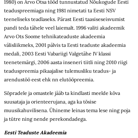
1980) on Arvo Otsa tööd tunnustatud Nõukogude Eesti
teaduspreemiaga ning 1981 nimetati ta Eesti NSV
teeneliseks teadlaseks. Pärast Eesti taasiseseisvumist
pandi teda tähele veel laiemalt. 1996 valiti akadeemik
Arvo Ots Soome tehnikateaduste akadeemia
välisliikmeks, 2001 pälvis ta Eesti teaduste akadeemia
medali, 2003 Eesti Vabariigi Valgetähe IV klassi
teenetemärgi, 2006 aasta inseneri tiitli ning 2010 riigi
teaduspreemia pikaajalise tulemusliku teadus- ja
arendustöö eest ehk nn elutööpreemia.
Sõpradele ja omastele jääb ta kindlasti meelde kõva
suusataja ja orienteerujana, aga ka tõsise
muusikahuvilisena. Ühineme leinas tema lese ning poja
ja tütre ning nende perekondadega.
Eesti Teaduste Akadeemia