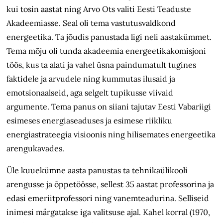
kui tosin aastat ning Arvo Ots valiti Eesti Teaduste
Akadeemiasse. Seal oli tema vastutusvaldkond
energeetika. Ta jõudis panustada ligi neli aastakümmet.
Tema mõju oli tunda akadeemia energeetikakomisjoni
töös, kus ta alati ja vahel üsna paindumatult tugines
faktidele ja arvudele ning kummutas ilusaid ja
emotsionaalseid, aga selgelt tupikusse viivaid
argumente. Tema panus on siiani tajutav Eesti Vabariigi
esimeses energiaseaduses ja esimese riikliku
energiastrateegia visioonis ning hilisemates energeetika
arengukavades.
Üle kuuekümne aasta panustas ta tehnikaülikooli
arengusse ja õppetöösse, sellest 35 aastat professorina ja
edasi emeriitprofessori ning vanemteadurina. Selliseid
inimesi märgatakse iga valitsuse ajal. Kahel korral (1970,