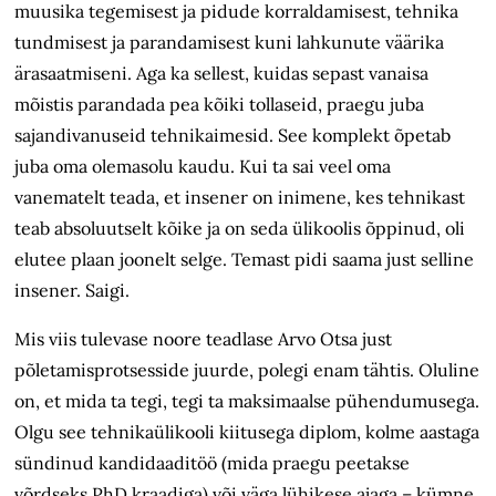
muusika tegemisest ja pidude korraldamisest, tehnika
tundmisest ja parandamisest kuni lahkunute väärika
ärasaatmiseni. Aga ka sellest, kuidas sepast vanaisa
mõistis parandada pea kõiki tollaseid, praegu juba
sajandivanuseid tehnika­imesid. See komplekt õpetab
juba oma olemasolu kaudu. Kui ta sai veel oma
vanematelt teada, et insener on inimene, kes tehnikast
teab absoluutselt kõike ja on seda ülikoolis õppinud, oli
elutee plaan joonelt selge. Temast pidi saama just selline
insener. Saigi.
Mis viis tulevase noore teadlase Arvo Otsa just
põletamisprotsesside juurde, polegi enam tähtis. Oluline
on, et mida ta tegi, tegi ta maksimaalse pühendumusega.
Olgu see tehnikaülikooli kiitusega diplom, kolme aastaga
sündinud kandidaaditöö (mida praegu peetakse
võrdseks PhD kraadiga) või väga lühikese ajaga – kümne