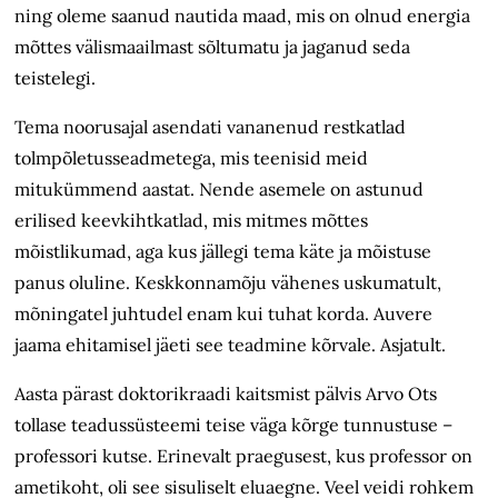
ning oleme saanud nautida maad, mis on olnud energia
mõttes välismaailmast sõltumatu ja jaganud seda
teistelegi.
Tema noorusajal asendati vananenud restkatlad
tolmpõletusseadmetega, mis teenisid meid
mitukümmend aastat. Nende asemele on astunud
erilised keevkihtkatlad, mis mitmes mõttes
mõistlikumad, aga kus jällegi tema käte ja mõistuse
panus oluline. Keskkonnamõju vähenes uskumatult,
mõningatel juhtudel enam kui tuhat korda. Auvere
jaama ehitamisel jäeti see teadmine kõrvale. Asjatult.
Aasta pärast doktorikraadi kaitsmist pälvis Arvo Ots
tollase teadussüsteemi teise väga kõrge tunnustuse –
professori kutse. Erinevalt praegusest, kus professor on
ametikoht, oli see sisuliselt eluaegne. Veel veidi rohkem