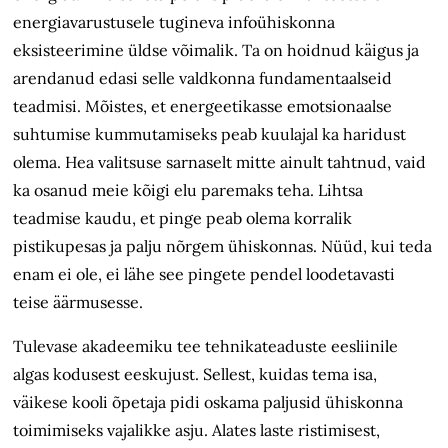
energia­varustusele tugineva infoühiskonna
eksisteerimine üldse võimalik. Ta on hoidnud käigus ja
arendanud edasi selle valdkonna fundamentaalseid
teadmisi. Mõistes, et energeetikasse emotsionaalse
suhtumise kummutamiseks peab kuulajal ka haridust
olema. Hea valitsuse sarnaselt mitte ainult tahtnud, vaid
ka osanud meie kõigi elu paremaks teha. Lihtsa
teadmise kaudu, et pinge peab olema korralik
pistikupesas ja palju nõrgem ühiskonnas. Nüüd, kui teda
enam ei ole, ei lähe see pingete pendel loode­tavasti
teise äärmusesse.
Tulevase akadeemiku tee tehnikateaduste eesliinile
algas kodusest eeskujust. Sellest, kuidas tema isa,
väikese kooli õpetaja pidi oskama paljusid ühiskonna
toimimiseks vajalikke asju. Alates laste ristimisest,