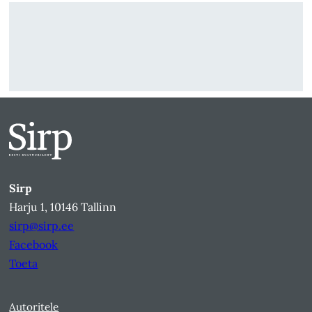
Sirp
Harju 1, 10146 Tallinn
sirp@sirp.ee
Facebook
Toeta
Autoritele