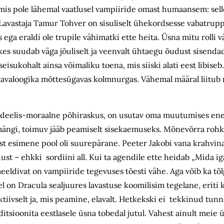
is pole lähemal vaatlusel vampiiride omast humaansem: sell
Lavastaja Tamur Tohver on sisuliselt ühekordsesse vabatruppi
 ega eraldi ole trupile vähimatki ette heita. Üsna mitu rolli 
kes suudab väga jõuliselt ja veenvalt ühtaegu õudust sisendada
isukohalt ainsa võimaliku toena, mis siiski alati eest libis
 tavaloogika mõttesügavas kolmnurgas. Vähemal määral liitub
e ideelis-moraalne põhiraskus, on usutav oma muutumises ene
mängi, toimuv jääb peamiselt sisekaemuseks. Mõnevõrra rohk
est esimene pool oli suurepärane. Peeter Jakobi vana krahvin
st – ehkki sordiini all. Kui ta agendile ette heidab „Mida ig
t meeldivat on vampiiride tegevuses tõesti vähe. Aga võib ka t
l on Dracula sealjuures lavastuse koomilisim tegelane, eriti 
tiivselt ja, mis peamine, elavalt. Hetkekski ei tekkinud tunn
itsioonita eestlasele üsna tobedal jutul. Vahest ainult meie