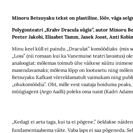
Minoru Betsuyaku tekst on plastiline, lööv, väga s
Polygonteatri „Krahv Dracula sügis”, autor Minoru Be
Peeter Jakobi, Elisabet Tamm, Janek Joost, Anti Kob
Minu keel küll ei paindu „Draculat” komöödiaks (mis se
„Loss” (nii romaan kui ka Vanemuise teatri lavastus) ole
analoogiat: mõlemas toimub ühe väikese süütu inimese
masendavamaks; mõlema lõpp on lootusetu ning mõlemas 
Betsuyaku Kafkast võrreldamatult vaimukam ning publik
„ohukomöödia”. Oht, mille eest vaataja hoiduma peaks,
müügiagent (Argo Aadli) poleks oma naist (Kadri Adams
„Kedagi ei aeta taga, kui ta ei põgene,” öeldakse näiden
fundamentaalsema väite. Vaba laps ei saa põgeneda. Sel