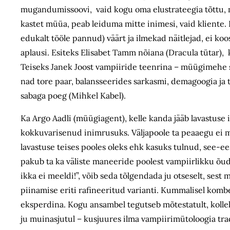
mugandumissoovi, vaid kogu oma elustrateegia tõttu, m
kastet müüa, peab leiduma mitte inimesi, vaid kliente. 
edukalt tööle pannud) väärt ja ilmekad näitlejad, ei koos
aplausi. Esiteks Elisabet Tamm nõiana (Dracula tütar), 
Teiseks Janek Joost vampiiride teenrina – müügimehe se
nad tore paar, balansseerides sarkasmi, demagoogia ja
sabaga poeg (Mihkel Kabel).
Ka Argo Aadli (müügiagent), kelle kanda jääb lavastus
kokkuvarisenud inimrusuks. Väljapoole ta peaaegu ei 
lavastuse teises pooles oleks ehk kasuks tulnud, see-e
pakub ta ka väliste maneeride poolest vampiirlikku õudu
ikka ei meeldi!”, võib seda tõlgendada ju otseselt, ses
piinamise eriti rafineeritud varianti. Kummalisel kombe
eksperdina. Kogu ansambel tegutseb mõtestatult, kollek
ju muinasjutul – kusjuures ilma vampiirimütoloogia trad