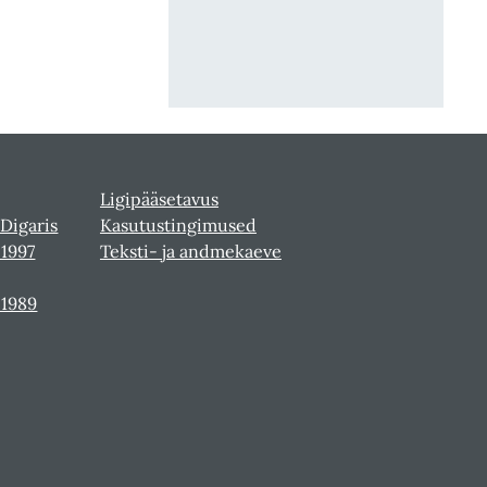
Ligipääsetavus
 Digaris
Kasutustingimused
-1997
Teksti- ja andmekaeve
-1989