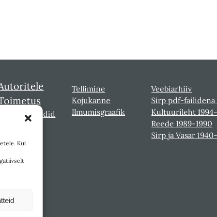
Autoritele
Tellimine
Veebiarhiiv
Toimetus
Kojukanne
Sirp pdf-failidena
Ilmumisgraafik
Kultuurileht 1994
Sirbi laureaadid
Reede 1989-1990
Sirp ja Vasar 1940
etele. Kui
gatiivselt
tteid