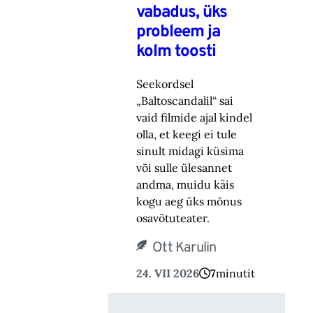
vabadus, üks
probleem ja
kolm toosti
Seekordsel
„Baltoscandalil“ sai
vaid filmide ajal kindel
olla, et keegi ei tule
sinult midagi küsima
või sulle ülesannet
andma, muidu käis
kogu aeg üks mõnus
osavõtuteater.
Ott Karulin
24. VII 2026
7
minutit