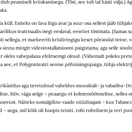
ub peamiselt kriiskamisega. (Tõsi, see tuli tal hästi välja.) A
vaks.
üll. Esiteks on lava liiga avar ja suur osa sellest jääb tühjaks
ilikus teatrisaalis isegi eeslaval, eesriiet tõstmata. (Samas 
i sellega, et markeeriti kriidiringiga keset põrandat teine, v
 sinna mingit videoinstallatsiooni paigutama, aga selle sisuli
ter oleks vahepalana efektsemgi olnud. (Vähemalt poleks pr
ka see, et Polygonteatri senise põhimängupaiga, tühja elektr
k.
iirikäsitlus aga teretulnud vaheldus muusikali- ja vabaõhu-D
line, lööv, väga selge – peaaegu et kolmemõõtmeline, selles on
 hoovust. Näiteks nostalgiline vaade nüüdisajast – kus Tabasc
 – aega, mil kõik oli hoopis teisiti, rohi rohelisem ja veri pu