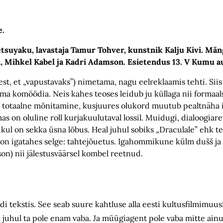
elge.
tsuyaku, lavastaja Tamur Tohver, kunstnik Kalju Kivi. Män
in, Mihkel Kabel ja Kadri Adamson. Esietendus 13. V Kumu 
st, et „vapustavaks”) nimetama, nagu eelreklaamis tehti. Sii
ma komöödia. Neis kahes teoses leidub ju küllaga nii formaalse
 totaalne mõnitamine, kusjuures olukord muutub pealtnäha i
on oluline roll kurjakuulutaval lossil. Muidugi, dialoogiar
ul on sekka üsna lõbus. Heal juhul sobiks „Draculale” ehk t
 on igatahes selge: tahtejõuetus. Igahommikune külm dušš ja
on) nii jälestusväärsel kombel reetnud.
di tekstis. See seab suure kahtluse alla eesti kultusfilmimuu
 juhul ta pole enam vaba. Ja müügiagent pole vaba mitte ainu