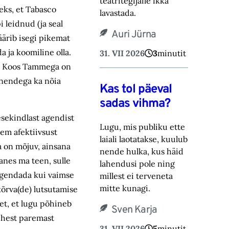
teatritegijaile ikka
eks, et Tabasco
lavastada.
 leidnud (ja seal
Auri Jürna
väärib isegi pikemat
 ja koomiline olla.
31. VII 2026
3
minutit
eb. Koos Tammega on
 nendega ka nõia
Kas tol päeval
sadas vihma?
sekindlast agendist
Lugu, mis publiku ette
em afektiivsust
laiali laotatakse, kuulub
a on mõjuv, ainsana
nende hulka, kus häid
anes ma teen, sulle
lahendusi pole ning
õlgendada kui vaimse
millest ei terveneta
mitte kunagi.
kõrva(de) lutsutamise
et, et lugu põhineb
Sven Karja
 ühest paremast
31. VII 2026
5
minutit