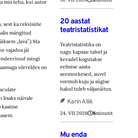
ga mis teha, kui autor
20 aastat
, sest ka rekvisiite
teatristatistikat
saalis mängitud
äiksem „lava”.) Ma
Teatristatistika on
ne vajadus jäi
nagu kapsas: talvel ja
etendeerinud mingi
kevadel kogutakse
eelmise aasta
ijaamaga võrreldes on
seemnekesed, suvel
vormub kuju ja sügise
hakul tuleb väljanäitus.
raculate
 lisaks näivale
Karin Allik
o kastme
24. VII 2026
8
minutit
nasem.
Mu enda