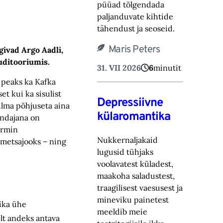
püüad tõlgendada
paljanduvate kihtide
tähendust ja seoseid.
Maris Peters
givad Argo Aadli,
auditooriumis.
31. VII 2026
6
minutit
s peaks ka Kafka
t kui ka sisulist
Depressiivne
lma põhjuseta aina
külaromantika
endajana on
ermin
Nukkernaljakaid
 metsajooks – ning
lugusid tühjaks
voolavatest küladest,
maakoha saladustest,
traagilisest vaesusest ja
mineviku painetest
sika ühe
meeldib meie
lt andeks antava