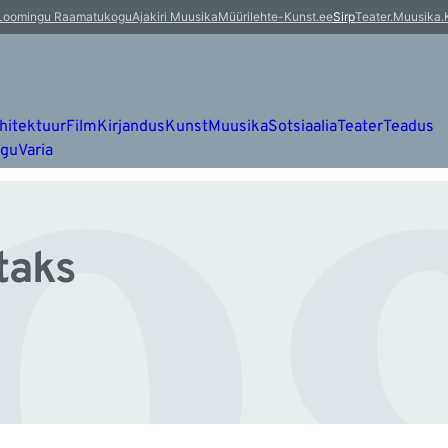
õg
Loomingu Raamatukogu
Ajakiri Muusika
Müürileht
e-Kunst.ee
Sirp
Teater.Muusika.
hitektuur
Film
Kirjandus
Kunst
Muusika
Sotsiaalia
Teater
Teadus
ugu
Varia
ataks