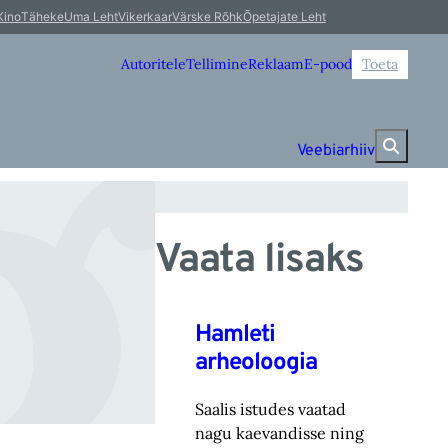
e
Kino
Täheke
Uma Leht
Vikerkaar
Värske Rõhk
Õpetajate Leht
Autoritele
Tellimine
Reklaam
E-pood
Toeta
Veebiarhiiv
Vaata lisaks
Hamleti
arheoloogia
Saalis istudes vaatad
nagu kaevandisse ning