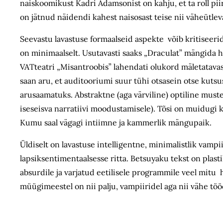
naiskoomikust Kadri Adamsonist on kahju, et ta roll piird
on jätnud näidendi kahest naisosast teise nii väheütle
Seevastu lavastuse formaalseid aspekte võib kritiseerida k
on minimaalselt. Usutavasti saaks „Draculat” mängida har
VATteatri „Misantroobis” lahendati olukord mäletatavast
saan aru, et auditooriumi suur tühi otsasein otse kutsus
arusaamatuks. Abstraktne (aga värviline) optiline mus
iseseisva narratiivi moodustamisele). Tõsi on muidugi 
Kumu saal vägagi intiimne ja kammerlik mängupai
Üldiselt on lavastuse intelligentne, minimalistlik vamp
lapsiksentimentaalsesse ritta. Betsuyaku tekst on plasti
absurdile ja varjatud eetilisele programmile veel mitu
müügimeestel on nii palju, vampiiridel aga nii vähe tööd