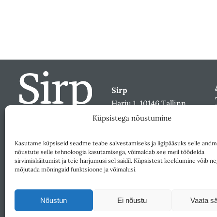
Sirp
Harju 1, 10146 Tallinn
sirp@sirp.ee
Küpsistega nõustumine
Facebook
Toeta
Kasutame küpsiseid seadme teabe salvestamiseks ja ligipääsuks selle andm
nõustute selle tehnoloogia kasutamisega, võimaldab see meil töödelda
sirvimiskäitumist ja teie harjumusi sel saidil. Küpsistest keeldumine võib ne
mõjutada mõningaid funktsioone ja võimalusi.
Nõustun
Ei nõustu
Vaata sä
Väljaandja SA Kultuurileht