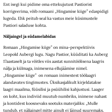
Ent isegi kui pidime oma ettekujutust Pastiorist
korrigeerima, võib romaani „Hingamise kiige” edaspidigi
lugeda. Ehk peitub seal ka vastus meie küsimustele
Pastiori saladuse kohta.
Näljaingel ja südamelabidas
Romaan „Hingamise kiige” on mina-perspektiivis
Leopold Aubergi lugu. Nagu Pastior, küüditati ka Auberg
17aastaselt ja ta võitles viis aastat sunnitöölisena laagris
nälja ja külmaga, inimesena ellujäämise nimel.
„Hingamise kiige” on romaan inimestest töölaagri
alandavates tingimustes. Üksikasjalikult kirjeldatakse
laagri maailma, füüsilisi ja psüühilisi kahjustusi. Laager
on koht, kus indiviid muutub numbriks, inimene nahast
ja kontidest koosnevaks sootuks materjaliks: „Mulle
tundub, et näljaingel mitte ainult ei läinud suuremaks,