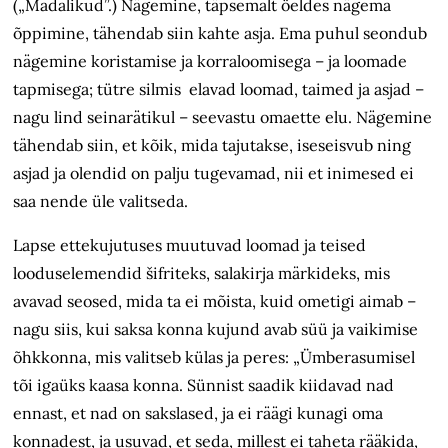
(„Madalikud”.) Nägemine, täpsemalt öeldes nägema
õppimine, tähendab siin kahte asja. Ema puhul seondub
nägemine koristamise ja korraloomisega – ja loomade
tapmisega; tütre silmis elavad loomad, taimed ja asjad –
nagu lind seinarätikul – seevastu omaette elu. Nägemine
tähendab siin, et kõik, mida tajutakse, iseseisvub ning
asjad ja olendid on palju tugevamad, nii et inimesed ei
saa nende üle valitseda.
Lapse ettekujutuses muutuvad loomad ja teised
looduselemendid šifriteks, salakirja märkideks, mis
avavad seosed, mida ta ei mõista, kuid ometigi aimab –
nagu siis, kui saksa konna kujund avab süü ja vaikimise
õhkkonna, mis valitseb külas ja peres: „Ümberasumisel
tõi igaüks kaasa konna. Sünnist saadik kiidavad nad
ennast, et nad on sakslased, ja ei räägi kunagi oma
konnadest, ja usuvad, et seda, millest ei taheta rääkida,