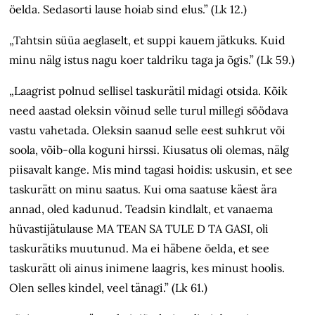
öelda. Sedasorti lause hoiab sind elus.” (Lk 12.)
„Tahtsin süüa aeglaselt, et suppi kauem jätkuks. Kuid
minu nälg istus nagu koer taldriku taga ja õgis.” (Lk 59.)
„Laagrist polnud sellisel taskurätil midagi otsida. Kõik
need aastad oleksin võinud selle turul millegi söödava
vastu vahetada. Oleksin saanud selle eest suhkrut või
soola, võib-olla koguni hirssi. Kiusatus oli olemas, nälg
piisavalt kange. Mis mind tagasi hoidis: uskusin, et see
taskurätt on minu saatus. Kui oma saatuse käest ära
annad, oled kadunud. Teadsin kindlalt, et vanaema
hüvastijätulause MA TEAN SA TULE D TA GASI, oli
taskurätiks muutunud. Ma ei häbene öelda, et see
taskurätt oli ainus inimene laagris, kes minust hoolis.
Olen selles kindel, veel tänagi.” (Lk 61.)