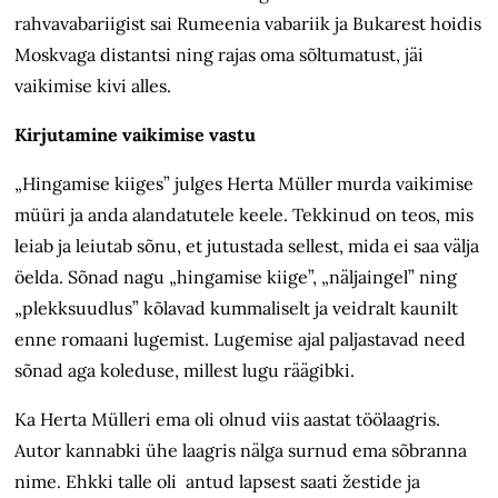
rahvavabariigist sai Rumeenia vabariik ja Bukarest hoidis
Moskvaga distantsi ning rajas oma sõltumatust, jäi
vaikimise kivi alles.
Kirjutamine vaikimise vastu
„Hingamise kiiges” julges Herta Müller murda vaikimise
müüri ja anda alandatutele keele. Tekkinud on teos, mis
leiab ja leiutab sõnu, et jutustada sellest, mida ei saa välja
öelda. Sõnad nagu „hingamise kiige”, „näljaingel” ning
„plekksuudlus” kõlavad kummaliselt ja veidralt kaunilt
enne romaani lugemist. Lugemise ajal paljastavad need
sõnad aga koleduse, millest lugu räägibki.
Ka Herta Mülleri ema oli olnud viis aastat töölaagris.
Autor kannabki ühe laagris nälga surnud ema sõbranna
nime. Ehkki talle oli antud lapsest saati žestide ja