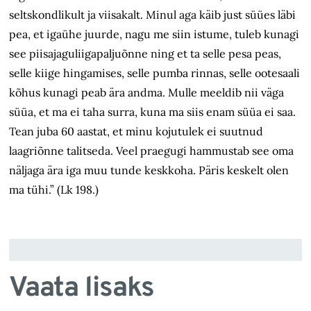
seltskondlikult ja viisakalt. Minul aga käib just süües läbi
pea, et igaühe juurde, nagu me siin istume, tuleb kunagi
see piisajaguliigapaljuõnne ning et ta selle pesa peas,
selle kiige hingamises, selle pumba rinnas, selle ootesaali
kõhus kunagi peab ära andma. Mulle meeldib nii väga
süüa, et ma ei taha surra, kuna ma siis enam süüa ei saa.
Tean juba 60 aastat, et minu kojutulek ei suutnud
laagriõnne talitseda. Veel praegugi hammustab see oma
näljaga ära iga muu tunde keskkoha. Päris keskelt olen
ma tühi.” (Lk 198.)
Vaata lisaks