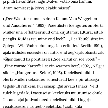
ja pildi kavandites nagu „Valvur võtab oma kammi.
Äraminemisest ja kõrvalekaldumisest”
(„Der Wächter nimmt seinen Kamm. Vom Weggehen
und Ausscheren”, 1993). Poeetilistes loengutes on Herta
Müller üha reflekteerinud oma kirjutamist („Kurat istub
peeglis. Kuidas tajumine end loob” – „Der Teufel sitzt im
Spiegel. Wie Wahrnehmung sich erfindet”, Berliin 1991),
ajakriitilistes esseedes on autor end aeg-ajalt otsustavalt
väljendanud ka poliitiliselt („Soe kartul on soe voodi” –
„Eine warme Kartoffel ist ein warmes Bett”, 1992, „Nälg ja
siid” – „Hunger und Seide”, 1995). Keelelised pildid
Herta Mülleri tekstides suhestuvad keele piiratusega
tegelikult rohkem, kui esmapilgul arvata tahaks. Neid
tuleb lugeda kui vastuseisu keeletuks muutumise ohule.
Ja samal ajal juhivad need keelelised pildid lugeja
reaalsusesse, mis teeb keeletuks: švaabi küla