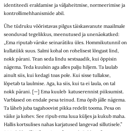
identiteedi eraldamise ja väljaheitmise, normeerimise ja
kontrollimehhanismide abil.
Ühe tüdruku võõristavas pilgus täiskasvanute maailmale
seonduvad tegelikkus, meenutused ja unenäokatked:
„Ema riputab värske seinarätiku üles. Hommikutunnil on
kullatükk suus. Salmi kohal on rohelisest lõngast lind,
nokk pärani. Tean seda lindu sestsaadik, kui õppisin
nägema. Teda kuulsin aga alles palju hiljem. Ta laulab
ainult siis, kui kedagi toas pole. Kui sisse tullakse,
lõpetab ta laulmise. Aga, ka siis, kui ta ei laula, on tal
nokk pärani. [—] Ema kuuleb katuserennist piiksumist.
Varblased on endale pesa teinud. Ema õpib jälle nägema.
Ta läheb juba tagahoovist pikka redelit tooma. Pesa on
väike ja kohev. See ripub ema luua küljes ja kukub maha.
Hallis kortsulises nahas karjatused langevad sillutisele.”