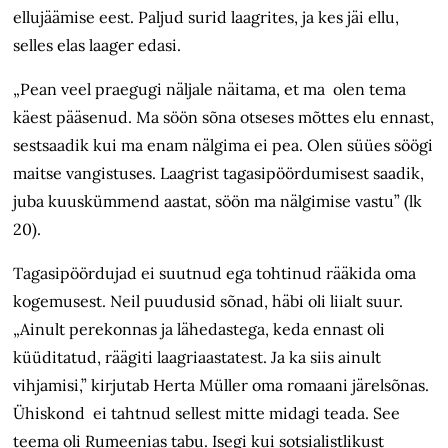
ellujäämise eest. Paljud surid laagrites, ja kes jäi ellu,
selles elas laager edasi.
„Pean veel praegugi näljale näitama, et ma olen tema
käest pääsenud. Ma söön sõna otseses mõttes elu ennast,
sestsaadik kui ma enam nälgima ei pea. Olen süües söögi
maitse vangistuses. Laagrist tagasipöördumisest saadik,
juba kuuskümmend aastat, söön ma nälgimise vastu” (lk
20).
Tagasipöördujad ei suutnud ega tohtinud rääkida oma
kogemusest. Neil puudusid sõnad, häbi oli liialt suur.
„Ainult perekonnas ja lähedastega, keda ennast oli
küüditatud, räägiti laagriaastatest. Ja ka siis ainult
vihjamisi,” kirjutab Herta Müller oma romaani järelsõnas.
Ühiskond ei tahtnud sellest mitte midagi teada. See
teema oli Rumeenias tabu. Isegi kui sotsialistlikust