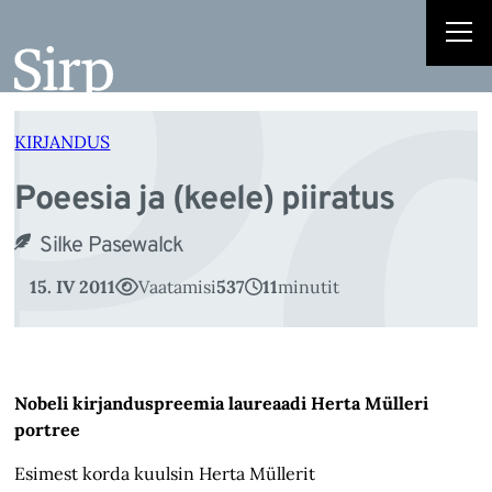
Po
Liigu
sisu
juurde
KIRJANDUS
Poeesia ja (keele) piiratus
Silke Pasewalck
15. IV 2011
Vaatamisi
537
11
minutit
Nobeli kirjanduspreemia laureaadi Herta Mülleri
portree
Esimest korda kuulsin Herta Müllerit