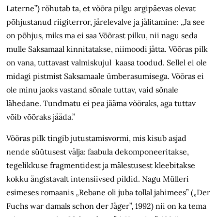
Laterne”) rõhutab ta, et võõra pilgu argipäevas olevat
põhjustanud riigiterror, järelevalve ja jälitamine: „Ja see
on põhjus, miks ma ei saa Võõrast pilku, nii nagu seda
mulle Saksamaal kinnitatakse, niimoodi jätta. Võõras pilk
on vana, tuttavast valmiskujul kaasa toodud. Sellel ei ole
midagi pistmist Saksamaale ümberasumisega. Võõras ei
ole minu jaoks vastand sõnale tuttav, vaid sõnale
lähedane. Tundmatu ei pea jääma võõraks, aga tuttav
võib võõraks jääda.”
Võõras pilk tingib jutustamisvormi, mis kisub asjad
nende süütusest välja: faabula dekomponeeritakse,
tegelikkuse fragmentidest ja mälestusest kleebitakse
kokku ängistavalt intensiivsed pildid. Nagu Mülleri
esimeses romaanis „Rebane oli juba tollal jahimees” („Der
Fuchs war damals schon der Jäger”, 1992) nii on ka tema