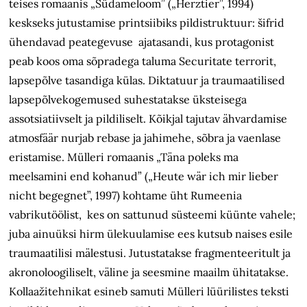
teises romaanis „Südameloom” („Herztier”, 1994)
keskseks jutustamise printsiibiks pildistruktuur: šifrid
ühendavad peategevuse ajatasandi, kus protagonist
peab koos oma sõpradega taluma Securitate terrorit,
lapsepõlve tasandiga külas. Diktatuur ja traumaatilised
lapsepõlvekogemused suhestatakse üksteisega
assotsiatiivselt ja pildiliselt. Kõikjal tajutav ähvardamise
atmosfäär nurjab rebase ja jahimehe, sõbra ja vaenlase
eristamise. Mülleri romaanis „Täna poleks ma
meelsamini end kohanud” („Heute wär ich mir lieber
nicht begegnet”, 1997) kohtame üht Rumeenia
vabrikutöölist, kes on sattunud süsteemi küünte vahele;
juba ainuüksi hirm ülekuulamise ees kutsub naises esile
traumaatilisi mälestusi. Jutustatakse fragmenteeritult ja
akronoloogiliselt, väline ja seesmine maailm ühitatakse.
Kollaažitehnikat esineb samuti Mülleri lüürilistes teksti