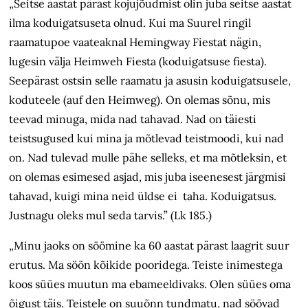
„Seitse aastat pärast kojujõudmist olin juba seitse aastat
ilma koduigatsuseta olnud. Kui ma Suurel ringil
raamatupoe vaateaknal Hemingway Fiestat nägin,
lugesin välja Heimweh Fiesta (koduigatsuse fiesta).
Seepärast ostsin selle raamatu ja asusin koduigatsusele,
koduteele (auf den Heimweg). On olemas sõnu, mis
teevad minuga, mida nad tahavad. Nad on täiesti
teistsugused kui mina ja mõtlevad teistmoodi, kui nad
on. Nad tulevad mulle pähe selleks, et ma mõtleksin, et
on olemas esimesed asjad, mis juba iseenesest järgmisi
tahavad, kuigi mina neid üldse ei taha. Koduigatsus.
Justnagu oleks mul seda tarvis.” (Lk 185.)
„Minu jaoks on söömine ka 60 aastat pärast laagrit suur
erutus. Ma söön kõikide pooridega. Teiste inimestega
koos süües muutun ma ebameeldivaks. Olen süües oma
õigust täis. Teistele on suuõnn tundmatu, nad söövad