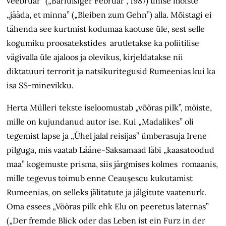
veebruar” („Barfüßiger Februar”, 1987) ühise mõiste
„jääda, et minna” („Bleiben zum Gehn”) alla. Mõistagi ei
tähenda see kurtmist kodumaa kaotuse üle, sest selle
kogumiku proosatekstides arutletakse ka poliitilise
vägivalla üle ajaloos ja olevikus, kirjeldatakse nii
diktatuuri terrorit ja natsikuritegusid Rumeenias kui ka
isa SS-minevikku.
Herta Mülleri tekste iseloomustab „võõras pilk”, mõiste,
mille on kujundanud autor ise. Kui „Madalikes” oli
tegemist lapse ja „Ühel jalal reisijas” ümberasuja Irene
pilguga, mis vaatab Lääne-Saksamaad läbi „kaasatoodud
maa” kogemuste prisma, siis järgmises kolmes romaanis,
mille tegevus toimub enne Ceauşescu kukutamist
Rumeenias, on selleks jälitatute ja jälgitute vaatenurk.
Oma essees „Võõras pilk ehk Elu on peeretus laternas”
(„Der fremde Blick oder das Leben ist ein Furz in der