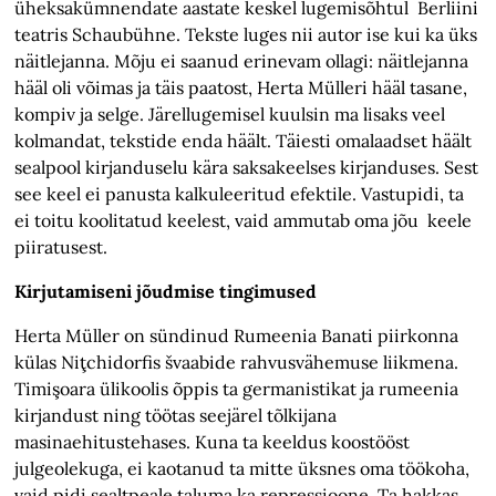
üheksakümnendate aastate keskel lugemisõhtul Berliini
teatris Schaubühne. Tekste luges nii autor ise kui ka üks
näitlejanna. Mõju ei saanud erinevam ollagi: näitlejanna
hääl oli võimas ja täis paatost, Herta Mülleri hääl tasane,
kompiv ja selge. Järellugemisel kuulsin ma lisaks veel
kolmandat, tekstide enda häält. Täiesti omalaadset häält
sealpool kirjanduselu kära saksakeelses kirjanduses. Sest
see keel ei panusta kalkuleeritud efektile. Vastupidi, ta
ei toitu koolitatud keelest, vaid ammutab oma jõu keele
piiratusest.
Kirjutamiseni jõudmise tingimused
Herta Müller on sündinud Rumeenia Banati piirkonna
külas Niţchidorfis švaabide rahvusvähemuse liikmena.
Timişoara ülikoolis õppis ta germanistikat ja rumeenia
kirjandust ning töötas seejärel tõlkijana
masinaehitustehases. Kuna ta keeldus koostööst
julgeolekuga, ei kaotanud ta mitte üksnes oma töökoha,
vaid pidi sealtpeale taluma ka repressioone. Ta hakkas