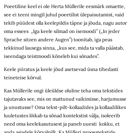
Poeetiline keel ei ole Herta Müllerile eesmärk omaette,
see ei teeni mingil juhul poeetilist ülepaisutamist, vaid
tekib püüdest olla keelepildis täpne ja jõuda, nagu autor
oma essees „Iga keele silmad on isemoodi” („In jeder
Sprache sitzen andere Augen”) toonitab, iga peas
tekkinud lausega sinna, „kus see, mida ta valla päästab,
iseendaga teistmoodi kõneleb kui sõnades”.
Keele piiratus ja keele jõud asetsevad üsna tihedasti
teineteise kõrval.
Kas Müllerile ongi üleüldse oluline teha oma tekstides
tajutavaks see, mis on mattunud vaikimisse, harjumusse
ja unustusse? Oma tekst-pilt-kollaažides ja kollaažilikes
luuletustes lõikab ta sõnad kontekstist välja, isoleerib
need oma keelekasutusest ja paneb uuesti kokku, et
anda asjadele kõrvalpilk. Ka Mülleri proosatekstide