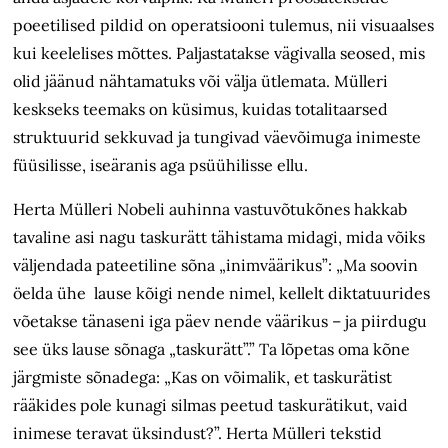
poeetilised pildid on operatsiooni tulemus, nii visuaalses
kui keelelises mõttes. Paljastatakse vägivalla seosed, mis
olid jäänud nähtamatuks või välja ütlemata. Mülleri
keskseks teemaks on küsimus, kuidas totalitaarsed
struktuurid sekkuvad ja tungivad väevõimuga inimeste
füüsilisse, iseäranis aga psüühilisse ellu.
Herta Mülleri Nobeli auhinna vastuvõtukõnes hakkab
tavaline asi nagu taskurätt tähistama midagi, mida võiks
väljendada pateetiline sõna „inimväärikus”: „Ma soovin
öelda ühe lause kõigi nende nimel, kellelt diktatuurides
võetakse tänaseni iga päev nende väärikus – ja piirdugu
see üks lause sõnaga „taskurätt”.” Ta lõpetas oma kõne
järgmiste sõnadega: „Kas on võimalik, et taskurätist
rääkides pole kunagi silmas peetud taskurätikut, vaid
inimese teravat üksindust?”. Herta Mülleri tekstid