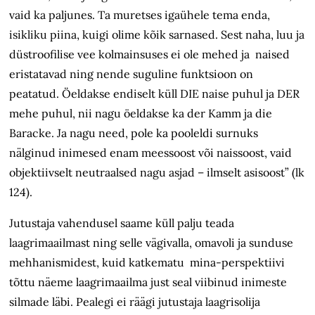
vaid ka paljunes. Ta muretses igaühele tema enda,
isikliku piina, kuigi olime kõik sarnased. Sest naha, luu ja
düstroofilise vee kolmainsuses ei ole mehed ja naised
eristatavad ning nende suguline funktsioon on
peatatud. Öeldakse endiselt küll DIE naise puhul ja DER
mehe puhul, nii nagu öeldakse ka der Kamm ja die
Baracke. Ja nagu need, pole ka pooleldi surnuks
nälginud inimesed enam meessoost või naissoost, vaid
objektiivselt neutraalsed nagu asjad – ilmselt asisoost” (lk
124).
Jutustaja vahendusel saame küll palju teada
laagrimaailmast ning selle vägivalla, omavoli ja sunduse
mehhanismidest, kuid katkematu mina-perspektiivi
tõttu näeme laagrimaailma just seal viibinud inimeste
silmade läbi. Pealegi ei räägi jutustaja laagrisolija