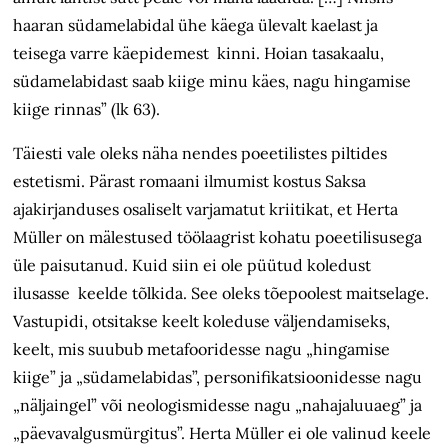
haaran südamelabidal ühe käega ülevalt kaelast ja
teisega varre käepidemest kinni. Hoian tasakaalu,
südamelabidast saab kiige minu käes, nagu hingamise
kiige rinnas” (lk 63).
Täiesti vale oleks näha nendes poeetilistes piltides
estetismi. Pärast romaani ilmumist kostus Saksa
ajakirjanduses osaliselt varjamatut kriitikat, et Herta
Müller on mälestused töölaagrist kohatu poeetilisusega
üle paisutanud. Kuid siin ei ole püütud koledust
ilusasse keelde tõlkida. See oleks tõepoolest maitselage.
Vastupidi, otsitakse keelt koleduse väljendamiseks,
keelt, mis suubub metafooridesse nagu „hingamise
kiige” ja „südamelabidas”, personifikatsioonidesse nagu
„näljaingel” või neologismidesse nagu „nahajaluuaeg” ja
„päevavalgusmürgitus”. Herta Müller ei ole valinud keele