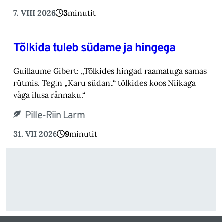
7. VIII 2026
3
minutit
Tõlkida tuleb südame ja hingega
Guillaume Gibert: „Tõlkides hingad raamatuga samas
rütmis. Tegin „Karu südant“ tõlkides koos Niikaga
väga ilusa rännaku.“
Pille-Riin Larm
31. VII 2026
9
minutit