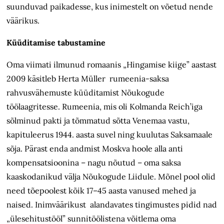
suunduvad paikadesse, kus inimestelt on võetud nende
väärikus.
Küüditamise tabustamine
Oma viimati ilmunud romaanis „Hingamise kiige” aastast
2009 käsitleb Herta Müller rumeenia-saksa
rahvusvähemuste küüditamist Nõukogude
töölaagritesse. Rumeenia, mis oli Kolmanda Reich’iga
sõlminud pakti ja tõmmatud sõtta Venemaa vastu,
kapituleerus 1944. aasta suvel ning kuulutas Saksamaale
sõja. Pärast enda andmist Moskva hoole alla anti
kompensatsioonina – nagu nõutud – oma saksa
kaaskodanikud välja Nõukogude Liidule. Mõnel pool olid
need tõepoolest kõik 17–45 aasta vanused mehed ja
naised. Inimväärikust alandavates tingimustes pidid nad
„ülesehitustööl” sunnitöölistena võitlema oma