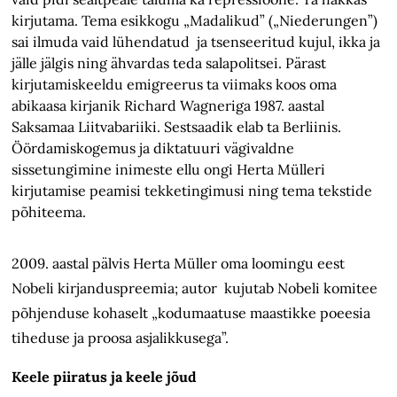
kirjutama. Tema esikkogu „Madalikud” („Niederungen”)
sai ilmuda vaid lühendatud ja tsenseeritud kujul, ikka ja
jälle jälgis ning ähvardas teda salapolitsei. Pärast
kirjutamiskeeldu emigreerus ta viimaks koos oma
abikaasa kirjanik Richard Wagneriga 1987. aastal
Saksamaa Liitvabariiki. Sestsaadik elab ta Berliinis.
Öördamiskogemus ja diktatuuri vägivaldne
sissetungimine inimeste ellu ongi Herta Mülleri
kirjutamise peamisi tekketingimusi ning tema tekstide
põhiteema.
2009. aastal pälvis Herta Müller oma loomingu eest
Nobeli kirjanduspreemia; autor kujutab Nobeli komitee
põhjenduse kohaselt „kodumaatuse maastikke poeesia
tiheduse ja proosa asjalikkusega”.
Keele piiratus ja keele jõud