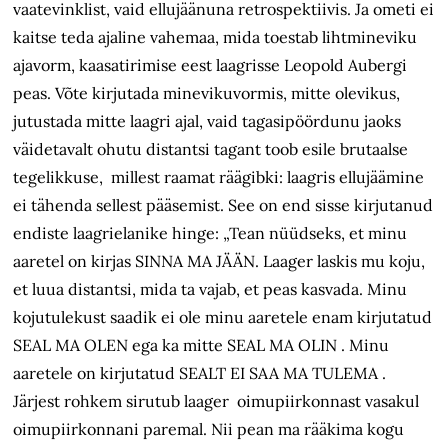
vaatevinklist, vaid ellujäänuna retrospektiivis. Ja ometi ei
kaitse teda ajaline vahemaa, mida toestab lihtmineviku
ajavorm, kaasatirimise eest laagrisse Leopold Aubergi
peas. Võte kirjutada minevikuvormis, mitte olevikus,
jutustada mitte laagri ajal, vaid tagasipöördunu jaoks
väidetavalt ohutu distantsi tagant toob esile brutaalse
tegelikkuse, millest raamat räägibki: laagris ellujäämine
ei tähenda sellest pääsemist. See on end sisse kirjutanud
endiste laagrielanike hinge: „Tean nüüdseks, et minu
aaretel on kirjas SINNA MA JÄÄN. Laager laskis mu koju,
et luua distantsi, mida ta vajab, et peas kasvada. Minu
kojutulekust saadik ei ole minu aaretele enam kirjutatud
SEAL MA OLEN ega ka mitte SEAL MA OLIN . Minu
aaretele on kirjutatud SEALT EI SAA MA TULEMA .
Järjest rohkem sirutub laager oimupiirkonnast vasakul
oimupiirkonnani paremal. Nii pean ma rääkima kogu