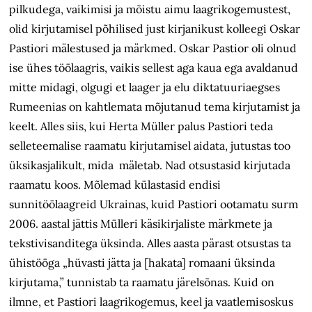
pilkudega, vaikimisi ja mõistu aimu laagrikogemustest,
olid kirjutamisel põhilised just kirjanikust kolleegi Oskar
Pastiori mälestused ja märkmed. Oskar Pastior oli olnud
ise ühes töölaagris, vaikis sellest aga kaua ega avaldanud
mitte midagi, olgugi et laager ja elu diktatuuriaegses
Rumeenias on kahtlemata mõjutanud tema kirjutamist ja
keelt. Alles siis, kui Herta Müller palus Pastiori teda
selleteemalise raamatu kirjutamisel aidata, jutustas too
üksikasjalikult, mida mäletab. Nad otsustasid kirjutada
raamatu koos. Mõlemad külastasid endisi
sunnitöölaagreid Ukrainas, kuid Pastiori ootamatu surm
2006. aastal jättis Mülleri käsikirjaliste märkmete ja
tekstivisanditega üksinda. Alles aasta pärast otsustas ta
ühistööga „hüvasti jätta ja [hakata] romaani üksinda
kirjutama,” tunnistab ta raamatu järelsõnas. Kuid on
ilmne, et Pastiori laagrikogemus, keel ja vaatlemisoskus