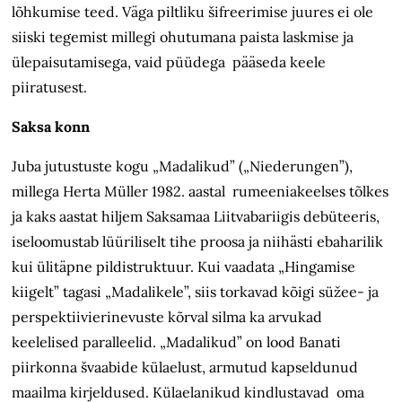
lõhkumise teed. Väga piltliku šifreerimise juures ei ole
siiski tegemist millegi ohutumana paista laskmise ja
ülepaisutamisega, vaid püüdega pääseda keele
piiratusest.
Saksa konn
Juba jutustuste kogu „Madalikud” („Niederungen”),
millega Herta Müller 1982. aastal rumeeniakeelses tõlkes
ja kaks aastat hiljem Saksamaa Liitvabariigis debüteeris,
iseloomustab lüüriliselt tihe proosa ja niihästi ebaharilik
kui ülitäpne pildistruktuur. Kui vaadata „Hingamise
kiigelt” tagasi „Madalikele”, siis torkavad kõigi süžee- ja
perspektiivierinevuste kõrval silma ka arvukad
keelelised paralleelid. „Madalikud” on lood Banati
piirkonna švaabide külaelust, armutud kapseldunud
maailma kirjeldused. Külaelanikud kindlustavad oma