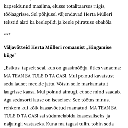
kapseldunud maailma, elusse totalitaarses riigis,
töölaagrisse. Sel põhjusel väljendavad Herta Mülleri
tekstid alati ka keelepildi ja keele piiratuse ebakõla.
***
Väljavõtteid Herta Mülleri romaanist „Hingamise
kiige”
„Esikus, täpselt seal, kus on gaasimõõtja, ütles vanaema:
MA TEAN SA TULE D TA GASI. Mul polnud kavatsust
seda lauset meelde jätta. Võtsin selle märkamatult
laagrisse kaasa. Mul polnud aimugi, et see mind saadab.
Aga sedasorti lause on iseseisev. See töötas minus,
rohkem kui kõik kaasavõetud raamatud. MA TEAN SA
TULE D TA GASI sai südamelabida kaasosaliseks ja
näljaingli vastaseks. Kuna ma tagasi tulin, tohin seda