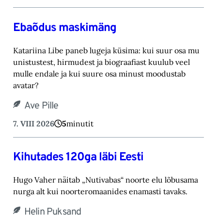
Ebaõdus maskimäng
Katariina Libe paneb lugeja küsima: kui suur osa mu
unistustest, hirmudest ja biograafiast ‎kuulub veel
mulle endale ja kui suure osa minust moodustab
avatar? ‎
Ave Pille
7. VIII 2026
5
minutit
Kihutades 120ga läbi Eesti
Hugo Vaher näitab „Nutivabas“ noorte elu lõbusama
nurga alt kui noorteromaanides ena‎masti tavaks.‎
Helin Puksand