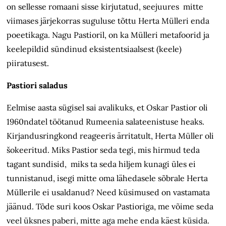
on sellesse romaani sisse kirjutatud, seejuures mitte
viimases järjekorras suguluse tõttu Herta Mülleri enda
poeetikaga. Nagu Pastioril, on ka Mülleri metafoorid ja
keelepildid sündinud eksistentsiaalsest (keele)
piiratusest.
Pastiori saladus
Eelmise aasta sügisel sai avalikuks, et Oskar Pastior oli
1960ndatel töötanud Rumeenia salateenistuse heaks.
Kirjandusringkond reageeris ärritatult, Herta Müller oli
šokeeritud. Miks Pastior seda tegi, mis hirmud teda
tagant sundisid, miks ta seda hiljem kunagi üles ei
tunnistanud, isegi mitte oma lähedasele sõbrale Herta
Müllerile ei usaldanud? Need küsimused on vastamata
jäänud. Tõde suri koos Oskar Pastioriga, me võime seda
veel üksnes paberi, mitte aga mehe enda käest küsida.