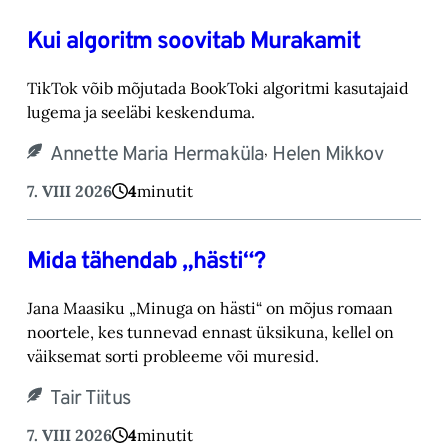
Kui algoritm soovitab Murakamit
TikTok võib mõjutada BookToki algoritmi kasutajaid
lugema ja seeläbi keskenduma.‎
,
Annette Maria Hermaküla
Helen Mikkov
7. VIII 2026
4
minutit
Mida tähendab „hästi“?
Jana Maasiku „Minuga on hästi“ on mõjus romaan
noortele, kes tunnevad ennast üksikuna, ‎kellel on
väiksemat sorti probleeme või muresid.‎
Tair Tiitus
7. VIII 2026
4
minutit