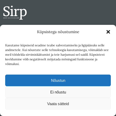
Sirp
Küpsistega nõustumine
Harju 1, 10146 Tallinn
sirp@sirp.ee
Kasutame küpsiseid seadme teabe salvestamiseks ja ligipääsuks selle
andmetele. Kui nõustute selle tehnoloogia kasutamisega, võimaldab see
Facebook
meil töödelda sirvimiskäitumist ja teie harjumusi sel saidil. Küpsistest
Toeta
keeldumine võib negatiivselt mõjutada mõningaid funktsioone ja
võimalusi.
Autoritele
Toimetus
Nõustun
Sirbi laureaadid
Ei nõustu
Tellimine
Vaata sätteid
Kojukanne
Ilmumisgraafik