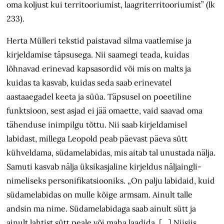
oma koljust kui territooriumist, laagriterritooriumist” (lk
233).
Herta Mülleri tekstid paistavad silma vaatlemise ja
kirjeldamise täpsusega. Nii saamegi teada, kuidas
lõhnavad erinevad kapsasordid või mis on malts ja
kuidas ta kasvab, kuidas seda saab erinevatel
aastaaegadel keeta ja süüa. Täpsusel on poeetiline
funktsioon, sest asjad ei jää omaette, vaid saavad oma
tähenduse inimpilgu tõttu. Nii saab kirjeldamisel
labidast, millega Leopold peab päevast päeva sütt
kühveldama, südamelabidas, mis aitab tal unustada nälja.
Samuti kasvab nälja üksikasjaline kirjeldus näljaingli-
nimeliseks personifikatsiooniks. „On palju labidaid, kuid
südamelabidas on mulle kõige armsam. Ainult talle
andsin ma nime. Südamelabidaga saab ainult sütt ja
ainult lahtist sütt peale või maha laadida. […] Niisiis