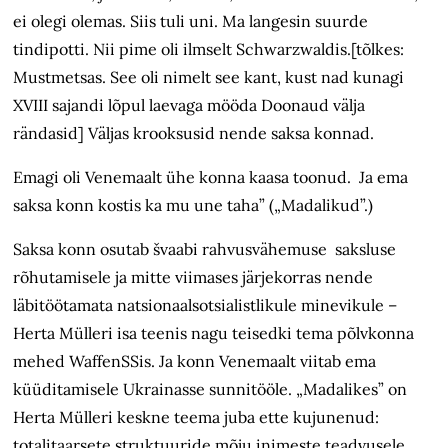
ei olegi olemas. Siis tuli uni. Ma langesin suurde
tindipotti. Nii pime oli ilmselt Schwarzwaldis.[tõlkes:
Mustmetsas. See oli nimelt see kant, kust nad kunagi
XVIII sajandi lõpul laevaga mööda Doonaud välja
rändasid] Väljas krooksusid nende saksa konnad.
Emagi oli Venemaalt ühe konna kaasa toonud. Ja ema
saksa konn kostis ka mu une taha” („Madalikud”.)
Saksa konn osutab švaabi rahvusvähemuse saksluse
rõhutamisele ja mitte viimases järjekorras nende
läbitöötamata natsionaalsotsialistlikule minevikule –
Herta Mülleri isa teenis nagu teisedki tema põlvkonna
mehed WaffenSSis. Ja konn Venemaalt viitab ema
küüditamisele Ukrainasse sunnitööle. „Madalikes” on
Herta Mülleri keskne teema juba ette kujunenud:
totalitaarsete struktuuride mõju inimeste teadvusele.