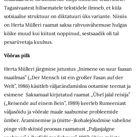
Tagasivaatest hilisematele tekstidele ilmneb, et küla
sotsiaalne struktuur on diktatuuri üks variante. Niisiis
on Herta Mülleri raamat saksa rahvusvähemuse hulgas
kõike muud kui kiitust noppinud, sestsaadik oli tal
pesarüvetaja kuulsus.
Võõras pilk
Herta Mülleri järgmine jutustus „Inimene on suur faasan
maailmas” („Der Mensch ist ein großer Fasan auf der
Welt”, 1986) käsitleb väljarändamisloa ootamise teemat ja
esimene Saksamaal kirjutatud raamat „Ühel jalal reisija”
(„Reisende auf einem Bein”, 1989) keerleb Rumeeniast
väljasõidu ja võõrale maale saabumise probleemide
ümber. Äraminemise ja (mitte-)kohalejõudmise vaheline
pinge viib skitsid proosas raamatust „Paljasjalgne