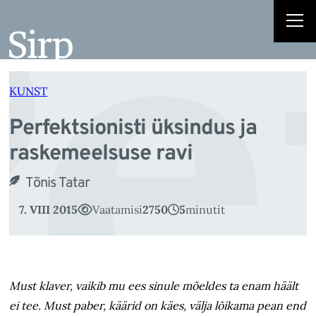
e
Liigu
sisu
juurde
KUNST
Perfektsionisti üksindus ja
raskemeelsuse ravi
Tõnis Tatar
7. VIII 2015
Vaatamisi
2750
5
minutit
Must klaver, vaikib mu ees sinule mõeldes ta enam häält
ei tee. Must paber, käärid on käes, välja lõikama pean end