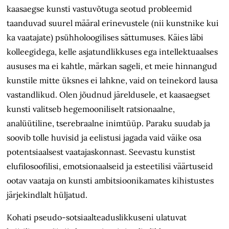
kaasaegse kunsti vastuvõtuga seotud probleemid
taanduvad suurel määral erinevustele (nii kunstnike kui
ka vaatajate) psühholoogilises sättumuses. Käies läbi
kolleegidega, kelle asjatundlikkuses ega intellektuaalses
aususes ma ei kahtle, märkan sageli, et meie hinnangud
kunstile mitte üksnes ei lahkne, vaid on teinekord lausa
vastandlikud. Olen jõudnud järeldusele, et kaasaegset
kunsti valitseb hegemooniliselt ratsionaalne,
analüütiline, tserebraalne inimtüüp. Paraku suudab ja
soovib tolle huvisid ja eelistusi jagada vaid väike osa
potentsiaalsest vaatajaskonnast. Seevastu kunstist
elufilosoofilisi, emotsionaalseid ja esteetilisi väärtuseid
ootav vaataja on kunsti ambitsioonikamates kihistustes
järjekindlalt hüljatud.
Kohati pseudo-sotsiaal­teadus­likkuseni ulatuvat