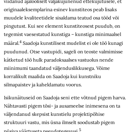
viidanud ajalooliselt väljakujunenud ettekujutusele, et
originaaleksemplarina esinev kunstiteos peab lisaks
muudele kvaliteetidele sisaldama teatud osa tööd või
pingutust. Kui see element kunstiteosest puudub, on
tegemist vaesestatud kunstiga – kunstiga minimaalsel
4
määral.
Saadoja kunstilisest mudelist ei ole töö kunagi
puudunud. Otse vastupidi, sageli on teoste valmimisse
kätketud töö hulk paradoksaalses vastuolus nende
miinimumi taandatud väljenduslikkusega. Võime
korralikult maalida on Saadoja kui kunstniku
silmapaistev ja kaheldamatu voorus.
Isikunäituseid on Saadoja seni ette võtnud pigem harva.
Nähtavasti pigem tõsi- ja ausameelse inimesena on ta
väljendanud skepsist kunstielu projektipõhise
struktuuri vastu, mis üsna ilmselt soodustab pigem
5
püsiva väärtuseta pseudotegevusi.