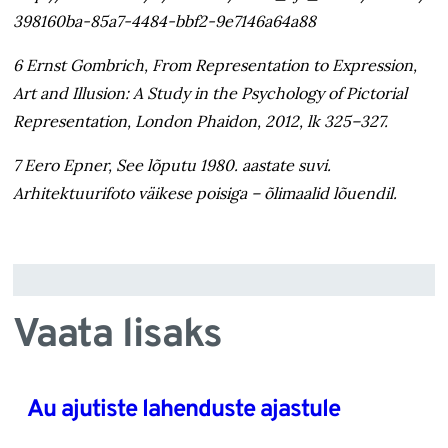
398160ba-85a7-4484-bbf2-9e7146a64a88
6 Ernst Gombrich, From Representation to Expression,
Art and Illusion: A Study in the Psychology of Pictorial
Representation, London Phaidon, 2012, lk 325–327.
7 Eero Epner, See lõputu 1980. aastate suvi.
Arhitektuurifoto väikese poisiga – õlimaalid lõuendil.
Vaata lisaks
Au ajutiste lahenduste ajastule