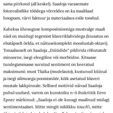
sama piirkond (all keskel). Saadoja varasemate
fotorealistlike töödega võrreldes on ka maalilaad
hoogsam, värvi faktuur ja materiaalsus esile toodud.
Kaheksa ühesuguse kompositsiooniga mustvalge maali
näol on muidugi tegemist klaveriklahvidega (kiusatus on
ebatäpselt öelda, et näitusekomplekt moodustab oktavi).
Tonaalsuselt on Saadoja „Etüüdide“ pildirida rõhutatult
minoorne, isegi eleegiline või morbiidne. Kitsasse
tundegammasse surutud sentiment on keeratud
maksimumi: must Tšaika (mudelauto), kustunud küünal
ja isegi silmusega poomisnöör, kõik asetatud klaveri
mustale lakkpinnale. Sellised motiivid näivad Saadoja
puhul uudsed, varem on kunstniku n-ö ihukriitik Eero
Epner märkinud: „Saadoja ei ole kunagi maalinud midagi
sentimentaalset. Mitte mingit isiklikku
touch
’i, mitte