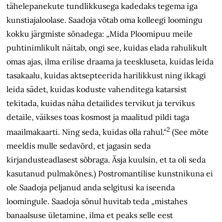
tähelepanekute tundlikkusega kadedaks tegema iga
kunstiajaloolase. Saadoja võtab oma kolleegi loomingu
kokku järgmiste sõnadega: „Mida Ploomipuu meile
puhtinimlikult näitab, ongi see, kuidas elada rahulikult
omas ajas, ilma erilise draama ja teeskluseta, kuidas leida
tasakaalu, kuidas aktsepteerida harilikkust ning ikkagi
leida sädet, kuidas koduste vahenditega katarsist
tekitada, kuidas näha detailides tervikut ja tervikus
detaile, väikses toas kosmost ja maalitud pildi taga
2
maailmakaarti. Ning seda, kuidas olla rahul.“
(See mõte
meeldis mulle sedavõrd, et jagasin seda
kirjandusteadlasest sõbraga. Äsja kuulsin, et ta oli seda
kasutanud pulmakõnes.) Postromantilise kunstnikuna ei
ole Saad­oja peljanud anda selgitusi ka iseenda
loomingule. Saadoja sõnul huvitab teda „mistahes
banaalsuse ületamine, ilma et peaks selle eest