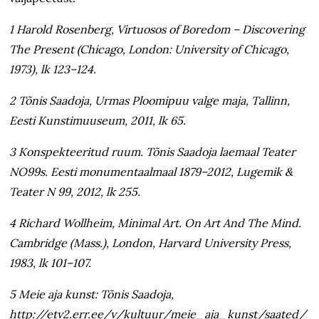
1 Harold Rosenberg, Virtuosos of Boredom – Discovering
The Present (Chicago, London: University of Chicago,
1973), lk 123–124.
2 Tõnis Saadoja, Urmas Ploomipuu valge maja, Tallinn,
Eesti Kunstimuuseum, 2011, lk 65.
3 Konspekteeritud ruum. Tõnis Saadoja laemaal Teater
NO99s. Eesti monumentaalmaal 1879–2012, Lugemik &
Teater N 99, 2012, lk 255.
4 Richard Wollheim, Minimal Art. On Art And The Mind.
Cambridge (Mass.), London, Harvard University Press,
1983, lk 101–107.
5 Meie aja kunst: Tõnis Saadoja,
http://etv2.err.ee/v/kultuur/meie_aja_kunst/saated/