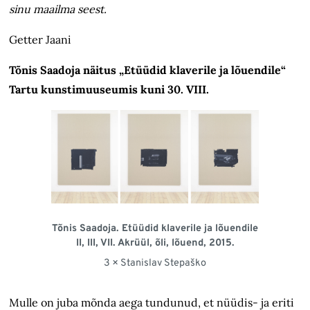
sinu maailma seest.
Getter Jaani
Tõnis Saadoja näitus „Etüüdid klaverile ja lõuendile“
Tartu kunstimuuseumis kuni 30. VIII.
Tõnis Saadoja. Etüüdid klaverile ja lõuendile
II, III, VII. Akrüül, õli, lõuend, 2015.
3 × Stanislav Stepaško
Mulle on juba mõnda aega tundunud, et nüüdis- ja eriti