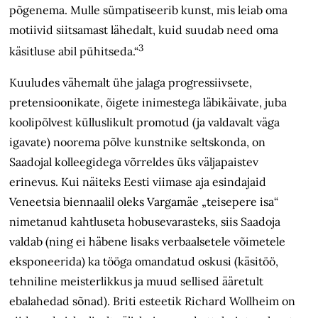
põgenema. Mulle sümpatiseerib kunst, mis leiab oma
motiivid siit­samast lähedalt, kuid suudab need oma
3
käsitluse abil pühitseda.“
Kuuludes vähemalt ühe jalaga progressiivsete,
pretensioonikate, õigete inimestega läbikäivate, juba
koolipõlvest külluslikult promotud (ja valdavalt väga
igavate) noorema põlve kunstnike seltskonda, on
Saadojal kolleegidega võrreldes üks väljapaistev
erinevus. Kui näiteks Eesti viimase aja esindajaid
Veneetsia biennaalil oleks Vargamäe „teisepere isa“
nimetanud kahtluseta hobusevarasteks, siis Saadoja
valdab (ning ei häbene lisaks verbaalsetele võimetele
eksponeerida) ka tööga omandatud oskusi (käsitöö,
tehniline meisterlikkus ja muud sellised ääretult
ebalahedad sõnad). Briti esteetik Richard Wollheim on