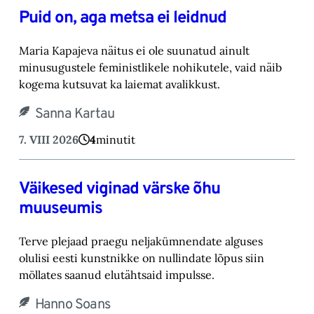
Puid on, aga metsa ei leidnud
Maria Kapajeva näitus ei ole suunatud ainult
minusugustele feministlikele nohikutele, vaid ‎näib
kogema kutsuvat ka laiemat avalikkust.‎
Sanna Kartau
7. VIII 2026
4
minutit
Väikesed viginad värske õhu
muuseumis
Terve plejaad praegu neljakümnendate alguses
olulisi eesti kunstnikke on nullindate lõpus ‎siin
möllates saanud elutähtsaid impulsse.‎
Hanno Soans