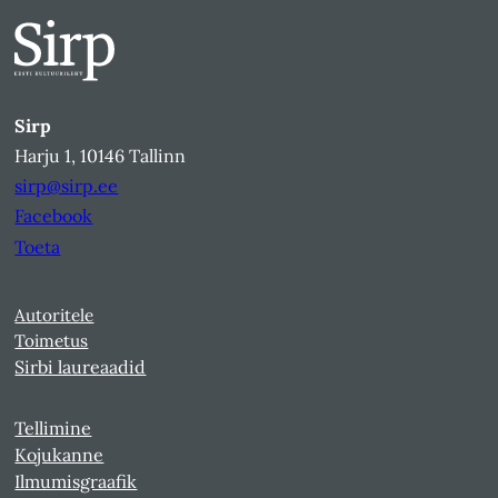
Sirp
Harju 1, 10146 Tallinn
sirp@sirp.ee
Facebook
Toeta
Autoritele
Toimetus
Sirbi laureaadid
Tellimine
Kojukanne
Ilmumisgraafik