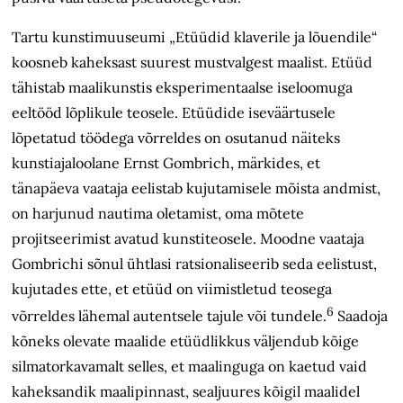
Tartu kunstimuuseumi „Etüüdid klaverile ja lõuendile“
koosneb kaheksast suurest mustvalgest maalist. Etüüd
tähistab maalikunstis eksperimentaalse iseloomuga
eeltööd lõplikule teosele. Etüüdide iseväärtusele
lõpetatud töödega võrreldes on osutanud näiteks
kunstiajaloolane Ernst Gombrich, märkides, et
tänapäeva vaataja eelistab kujutamisele mõista andmist,
on harjunud nautima oletamist, oma mõtete
projitseerimist avatud kunstiteosele. Moodne vaataja
Gombrichi sõnul ühtlasi ratsionaliseerib seda eelistust,
kujutades ette, et etüüd on viimistletud teosega
6
võrreldes lähemal autentsele tajule või tundele.
Saadoja
kõneks olevate maalide etüüdlikkus väljendub kõige
silmatorkavamalt selles, et maalinguga on kaetud vaid
kaheksandik maalipinnast, sealjuures kõigil maalidel