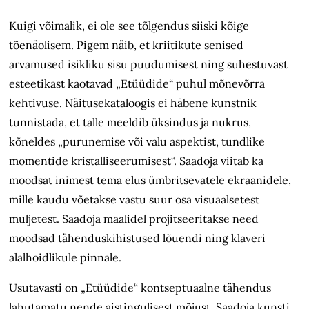
Kuigi võimalik, ei ole see tõlgendus siiski kõige
tõenäolisem. Pigem näib, et kriitikute senised
arvamused isikliku sisu puudumisest ning suhestuvast
esteetikast kaotavad „Etüüdide“ puhul mõnevõrra
kehtivuse. Näitusekataloogis ei häbene kunstnik
tunnistada, et talle meeldib üksindus ja nukrus,
kõneldes „purunemise või valu aspektist, tundlike
momentide kristalliseerumisest“. Saadoja viitab ka
moodsat inimest tema elus ümbritsevatele ekraanidele,
mille kaudu võetakse vastu suur osa visuaalsetest
muljetest. Saadoja maalidel projitseeritakse need
moodsad tähenduskihistused lõuendi ning klaveri
alalhoidlikule pinnale.
Usutavasti on „Etüüdide“ kontseptuaalne tähendus
lahutamatu nende aistingulisest mõjust. Saadoja kunsti