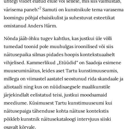
ühtegi viidet elatud elule või sellele, mis siis vaimustab,
7
värisema paneb.“
Samuti on kunstnikule tema varasema
loomingu põhjal ebaisikulist ja suhestuvat esteetikat
omistanud Anders Härm.
Nõnda jääb õhku tugev kahtlus, kas justkui üle võlli
tumedad toonid pole muuhulgas iroonilised või siis
näitusepaika silmas pidades hoopis kontekstuaalselt
vihjelised. Kammerlikud „Etüüdid“ on Saadoja esimene
muuseuminäitus, leides aset Tartu kunstimuuseumis,
millega on viimastel aastatel seostunud rida skandaale ja
ažiotaaži ning kus on nüüdisaegsele maalikunstile
järjekindlalt eelistatud teisi, justkui moodsamaid
meediume. Küsimusest Tartu kunstimuuseumi kui
näitusepaiga tähenduse kohta näituse kontekstis
põikleb kunstnik näitusekataloogi intervjuus siiski
osavalt kõrvale.