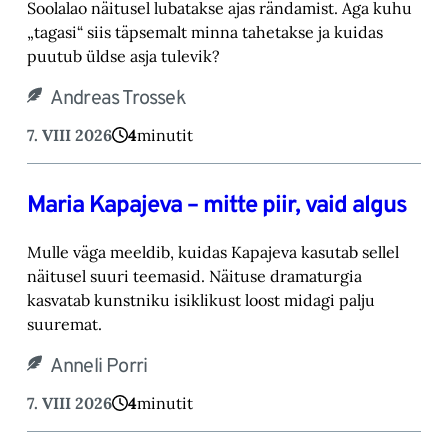
Soolalao näitusel lubatakse ajas rändamist. Aga kuhu
„tagasi“ siis täpsemalt minna tahetakse ‎ja kuidas
puutub üldse asja tulevik?‎
Andreas Trossek
7. VIII 2026
4
minutit
Maria Kapajeva – mitte piir, vaid algus
Mulle väga meeldib, kuidas Kapajeva kasutab sellel
näitusel suuri teemasid. Näituse drama‎turgia
kasvatab kunstniku isiklikust loost midagi palju
suuremat.‎
Anneli Porri
7. VIII 2026
4
minutit