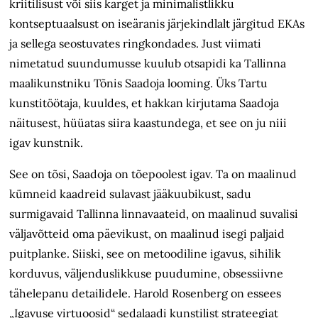
kriitilisust või siis karget ja minimalistlikku
kontseptuaalsust on iseäranis järjekindlalt järgitud EKAs
ja sellega seostuvates ringkondades. Just viimati
nimetatud suundumusse kuulub otsapidi ka Tallinna
maalikunstniku Tõnis Saadoja looming. Üks Tartu
kunstitöötaja, kuuldes, et hakkan kirjutama Saadoja
näitusest, hüüatas siira kaastundega, et see on ju niii
igav kunstnik.
See on tõsi, Saadoja on tõepoolest igav. Ta on maalinud
kümneid kaadreid sulavast jääkuubikust, sadu
surmigavaid Tallinna linnavaateid, on maalinud suvalisi
väljavõtteid oma päevikust, on maalinud isegi paljaid
puitplanke. Siiski, see on metoodiline igavus, sihilik
korduvus, väljenduslikkuse puudumine, obsessiivne
tähelepanu detailidele. Harold Rosenberg on essees
„Igavuse virtuoosid“ sedalaadi kunstilist strateegiat