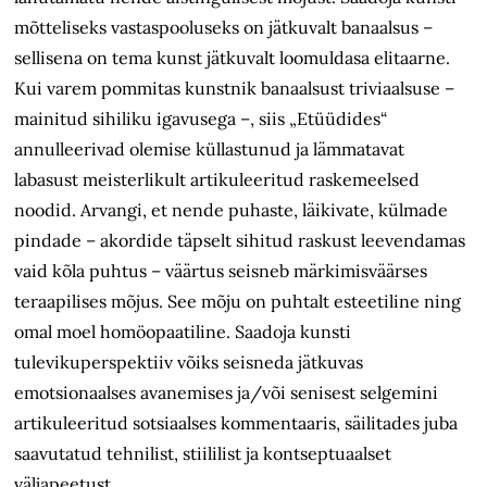
mõtteliseks vastaspooluseks on jätkuvalt banaalsus –
sellisena on tema kunst jätkuvalt loomuldasa elitaarne.
Kui varem pommitas kunstnik banaalsust triviaalsuse –
mainitud sihiliku iga­vusega –, siis „Etüüdides“
annulleerivad olemise küllastunud ja lämmatavat
labasust meisterlikult artikuleeritud raskemeelsed
noodid. Arvangi, et nende puhaste, läikivate, külmade
pindade – akordide täpselt sihitud raskust leevendamas
vaid kõla puhtus – väärtus seisneb märkimisväärses
teraapilises mõjus. See mõju on puhtalt esteetiline ning
omal moel homöopaatiline. Saad­oja kunsti
tulevikuperspektiiv võiks seisneda jätkuvas
emotsionaalses avanemises ja/või senisest selgemini
artikuleeritud sotsiaalses kommentaaris, säilitades juba
saavutatud tehnilist, stiililist ja kontseptuaalset
väljapeetust.