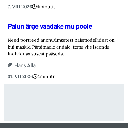
7. VIII 2026
4
minutit
Palun ärge vaadake mu poole
Need portreed anonüümsetest naismodellidest on
kui maskid Pärsimäele endale, tema viis iseenda
individuaalsusest pääseda.
Hans Alla
31. VII 2026
4
minutit