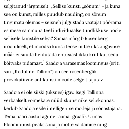
selgitanud järgmiselt: „Sellise kunsti „sõnum“ – ja kuna
see on kunst, milles puudub nauding, on sõnum
tingimata olemas – seisneb julgustada vaatajat pöörama
esimese sammuna teel individuaalse tundlikkuse poole
sellisele kunstile selga.“ Samas märgib Rosenberg
irooniliselt, et moodsa kunstiteose mitte ükski igavuse
määr ei suuda heidutada entusiastlikku kriitikut seda
1
köitvaks pidamast.
Saadoja varasemas loomingus (eriti
sari „Kodulinn Tallinn“) on see rosenberglik
provokatiivne antikunsti mõõde selgelt tajutav.
Saadoja ei ole siiski (üksnes) igav. Isegi Tallinna
verbaalselt võimekate nüüdiskunstnike seltskonnast
kerkib Saadoja esile intelligentse mõtleja ja sõnastajana.
Tema paari aasta tagune raamat graafik Urmas
Ploomipuust peaks sõna ja mõtte valdamise ning