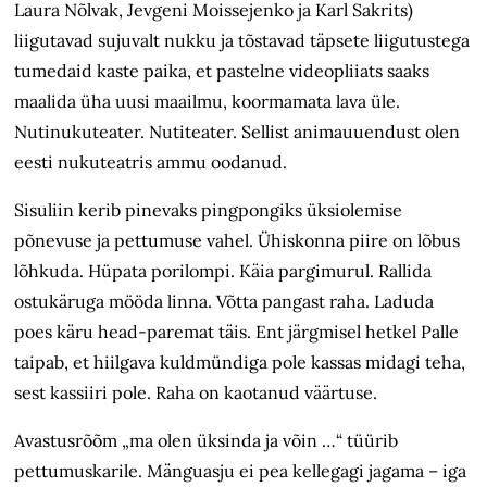
Laura Nõlvak, Jevgeni Moissejenko ja Karl Sakrits)
liigutavad sujuvalt nukku ja tõstavad täpsete liigutustega
tumedaid kaste paika, et pastelne videopliiats saaks
maalida üha uusi maailmu, koormamata lava üle.
Nutinukuteater. Nutiteater. Sellist animauuendust olen
eesti nukuteatris ammu oodanud.
Sisuliin kerib pinevaks pingpongiks üksiolemise
põnevuse ja pettumuse vahel. Ühiskonna piire on lõbus
lõhkuda. Hüpata porilompi. Käia pargimurul. Rallida
ostukäruga mööda linna. Võtta pangast raha. Laduda
poes käru head-paremat täis. Ent järgmisel hetkel Palle
taipab, et hiilgava kuldmündiga pole kassas midagi teha,
sest kassiiri pole. Raha on kaotanud väärtuse.
Avastusrõõm „ma olen üksinda ja võin …“ tüürib
pettumuskarile. Mänguasju ei pea kellegagi jagama – iga