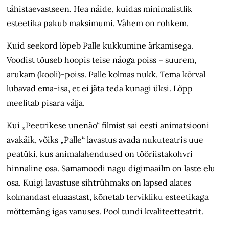
tähistaevastseen. Hea näide, kuidas minimalistlik
esteetika pakub maksimumi. Vähem on rohkem.
Kuid seekord lõpeb Palle kukkumine ärkamisega.
Voodist tõuseb hoopis teise näoga poiss – suurem,
arukam (kooli)-poiss. Palle kolmas nukk. Tema kõrval
lubavad ema-isa, et ei jäta teda kunagi üksi. Lõpp
meelitab pisara välja.
Kui „Peetrikese unenäo“ filmist sai eesti animatsiooni
avakäik, võiks „Palle“ lavastus avada nukuteatris uue
peatüki, kus animalahendused on tööriistakohvri
hinnaline osa. Samamoodi nagu digimaailm on laste elu
osa. Kuigi lavastuse sihtrühmaks on lapsed alates
kolmandast eluaastast, kõnetab tervikliku esteetikaga
mõttemäng igas vanuses. Pool tundi kvaliteetteatrit.