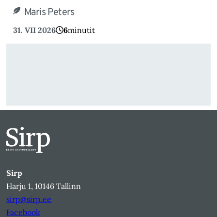
Maris Peters
31. VII 2026
6
minutit
Sirp
Harju 1, 10146 Tallinn
sirp@sirp.ee
Facebook