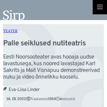
Pa
Liigu
sisu
juurde
TEATER
Palle seiklused nutiteatris
Eesti Noorsooteater avas hooaja uudse
lavastusega, kus noored lavastajad Karl
Sakrits ja Mait Visnapuu demonstreerivad
nuku ja video õnnelikku kooselu.
Eva-Liisa Linder
16. IX 2022
Vaatamisi
1910
4
minutit