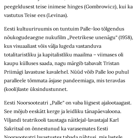
peegeldusest teise inimese hinges (Gombrowicz), kui ka
vastutus Teise ees (Levinas).
Eesti kultuuriruumis on tuntuim Palle-loo tõlgendus
nõukogudeaegne nukufilm „Peetrikese unenägu“ (1958),
kus visuaaliast võis välja lugeda vastanduva
totalitaristliku ja kapitalistliku maailma – viimases oli
kaupu külluses saada, nagu märgib tabavalt Tristan
Priimägi lavastuse kavalehel. Nüüd võib Palle loo puhul
paralleele tõmmata äsjase pandeemiaga, mis teravdas
(kooli)laste üksindustunnet.
Eesti Noorsooteatri „Palle“ on vaba liigsest ajalootaagast.
See mõjub eeskätt kerge ja leidliku tänapäevaloona.
Viljandi teatrikooli taustaga näitlejal-lavastajal Karl
Sakritsal on õnnestunud ka varasemates Eesti
Noorsooteatri lavastustes tabada nähtusi, mis lastele