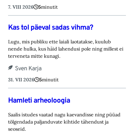
7. VIII 2026
5
minutit
Kas tol päeval sadas vihma?
Lugu, mis publiku ette laiali laotatakse, kuulub
nende hulka, kus häid lahendusi pole ning millest ei
terveneta mitte kunagi.
Sven Karja
31. VII 2026
5
minutit
Hamleti arheoloogia
Saalis istudes vaatad nagu kaevandisse ning püüad
tõlgendada paljanduvate kihtide tähendust ja
seoseid.