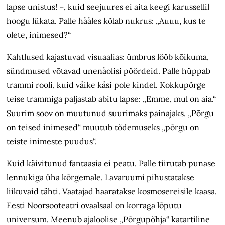
lapse unistus! –, kuid seejuures ei aita keegi karussellil
hoogu lükata. Palle hääles kõlab nukrus: „Auuu, kus te
olete, inimesed?“
Kahtlused kajastuvad visuaalias: ümbrus lööb kõikuma,
sündmused võtavad unenäolisi pöördeid. Palle hüppab
trammi rooli, kuid väike käsi pole kindel. Kokkupõrge
teise trammiga paljastab abitu lapse: „Emme, mul on aia.“
Suurim soov on muutunud suurimaks painajaks. „Põrgu
on teised inimesed“ muutub tõdemuseks „põrgu on
teiste inimeste puudus“.
Kuid käivitunud fantaasia ei peatu. Palle tiirutab punase
lennukiga üha kõrgemale. Lavaruumi pihustatakse
liikuvaid tähti. Vaatajad haaratakse kosmosereisile kaasa.
Eesti Noorsooteatri ovaalsaal on korraga lõputu
universum. Meenub ajaloolise „Põrgupõhja“ katartiline