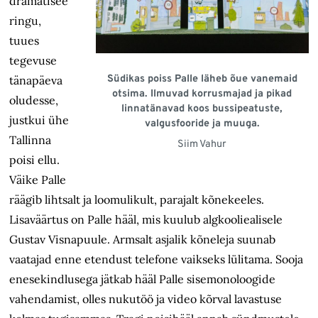
dramatisee
ringu,
tuues
tegevuse
Südikas poiss Palle läheb õue vanemaid
tänapäeva
otsima. Ilmuvad korrusmajad ja pikad
oludesse,
linnatänavad koos bussipeatuste,
justkui ühe
valgusfooride ja muuga.
Tallinna
Siim Vahur
poisi ellu.
Väike Palle
räägib lihtsalt ja loomulikult, parajalt kõnekeeles.
Lisaväärtus on Palle hääl, mis kuulub algkooliealisele
Gustav Visnapuule. Armsalt asjalik kõneleja suunab
vaatajad enne etendust telefone vaikseks lülitama. Sooja
enesekindlusega jätkab hääl Palle sisemonoloogide
vahendamist, olles nukutöö ja video kõrval lavastuse