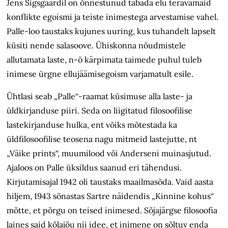
Jens Sigsgaardil on õnnestunud tabada elu teravamaid
konflikte egoismi ja teiste inimestega arvestamise vahel.
Palle-loo taustaks kujunes uuring, kus tuhandelt lapselt
küsiti nende salasoove. Ühiskonna nõudmistele
allutamata laste, n-ö kärpimata taimede puhul tuleb
inimese ürgne ellujäämisegoism varjamatult esile.
Ühtlasi seab „Palle“-raamat küsimuse alla laste- ja
üldkirjanduse piiri. Seda on liigitatud filosoofilise
lastekirjanduse hulka, ent võiks mõtestada ka
üldfilosoofilise teosena nagu mitmeid lastejutte, nt
„Väike prints“, muumilood või Anderseni muinasjutud.
Ajaloos on Palle üksildus saanud eri tähendusi.
Kirjutamisajal 1942 oli taustaks maailmasõda. Vaid aasta
hiljem, 1943 sõnastas Sartre näidendis „Kinnine kohus“
mõtte, et põrgu on teised inimesed. Sõjajärgse filosoofia
laines said kõlajõu nii idee, et inimene on sõltuv enda