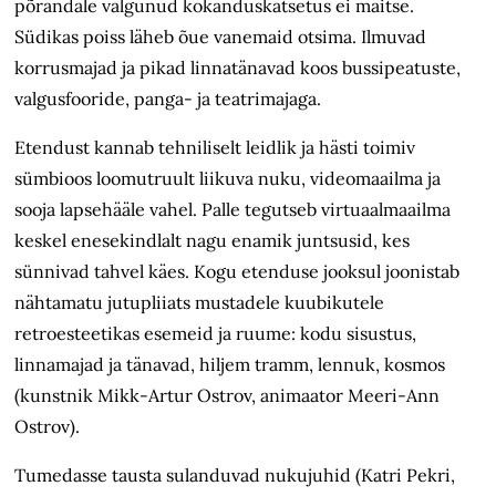
põrandale valgunud kokanduskatsetus ei maitse.
Südikas poiss läheb õue vanemaid otsima. Ilmuvad
korrusmajad ja pikad linnatänavad koos bussipeatuste,
valgusfooride, panga- ja teatrimajaga.
Etendust kannab tehniliselt leidlik ja hästi toimiv
sümbioos loomutruult liikuva nuku, videomaailma ja
sooja lapsehääle vahel. Palle tegutseb virtuaalmaailma
keskel enesekindlalt nagu enamik juntsusid, kes
sünnivad tahvel käes. Kogu etenduse jooksul joonistab
nähtamatu jutupliiats mustadele kuubikutele
retroesteetikas esemeid ja ruume: kodu sisustus,
linnamajad ja tänavad, hiljem tramm, lennuk, kosmos
(kunstnik Mikk-Artur Ostrov, animaator Meeri-Ann
Ostrov).
Tumedasse tausta sulanduvad nukujuhid (Katri Pekri,