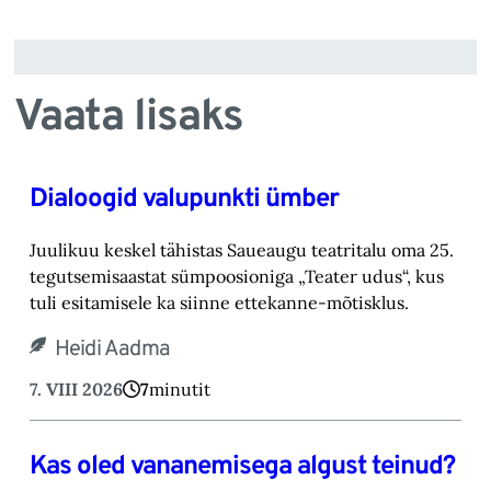
Vaata lisaks
Dialoogid valupunkti ümber
Juulikuu keskel tähistas Saueaugu teatritalu oma 25.
tegutsemisaastat sümpoosioniga „Teater ‎udus“, kus
tuli esitamisele ka siinne ettekanne-mõtisklus.‎
Heidi Aadma
7. VIII 2026
7
minutit
Kas oled vananemisega algust teinud?