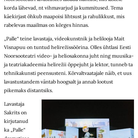
korda lähevad, nt vihmavarjud ja kummitused. Tema
käekirjast õhkub maapoisi lihtsust ja rahulikkust, mis
rabelevas maailmas on kõrges hinnas.
„Palle“ teine lavastaja, videokunstnik ja helilooja Mait
Visnapuu on tuntud helirežissöörina. Olles ühtlasi Eesti
Noorsooteatri video- ja heliosakonna juht ning muusika-
ja teatriakadeemia helirežii õppejuht ja lektor, tunneb ta
tehnikakunsti peensusteni. Kõrvaltvaatajale näib, et uus
lavastustandem väntab hoogsalt ja annab lootust
pikemaks distantsiks.
Lavastaja
Sakrits on
kirjutanud
ka „Palle“