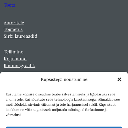
Toeta
Autoritele
Toimetus
Sirbi laureaadid
Tellimine
Kojukanne
Ilmumisgraafik
Küpsistega nõustumine
Veebiarhiiv
Sirp pdf-failidena Digaris
Kasutame küpsiseid seadme teabe salvestamiseks ja ligipääsuks selle
Kultuurileht 1994-1997
andmetele. Kui nõustute selle tehnoloogia kasutamisega, võimaldab see
Reede 1989-1990
meil töödelda sirvimiskäitumist ja teie harjumusi sel saidil. Küpsistest
Sirp ja Vasar 1940-1989
keeldumine võib negatiivselt mõjutada mõningaid funktsioone ja
võimalusi.
Ligipääsetavus