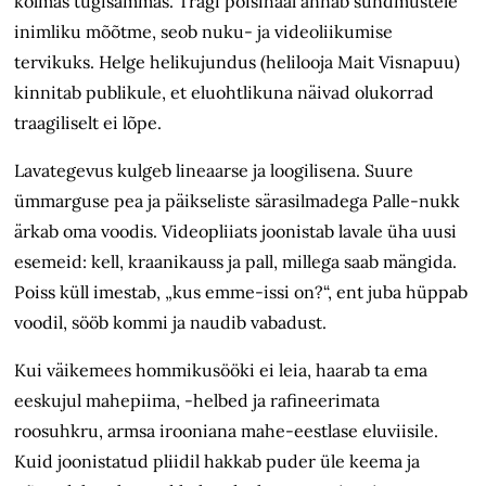
kolmas tugisammas. Tragi poisihääl annab sündmustele
inimliku mõõtme, seob nuku- ja videoliikumise
tervikuks. Helge helikujundus (helilooja Mait Visnapuu)
kinnitab publikule, et eluohtlikuna näivad olukorrad
traagiliselt ei lõpe.
Lavategevus kulgeb lineaarse ja loogilisena. Suure
ümmarguse pea ja päikseliste särasilmadega Palle-nukk
ärkab oma voodis. Videopliiats joonistab lavale üha uusi
esemeid: kell, kraanikauss ja pall, millega saab mängida.
Poiss küll imestab, „kus emme-issi on?“, ent juba hüppab
voodil, sööb kommi ja naudib vabadust.
Kui väikemees hommikusööki ei leia, haarab ta ema
eeskujul mahepiima, -helbed ja rafineerimata
roosuhkru, armsa irooniana mahe-eestlase eluviisile.
Kuid joonistatud pliidil hakkab puder üle keema ja