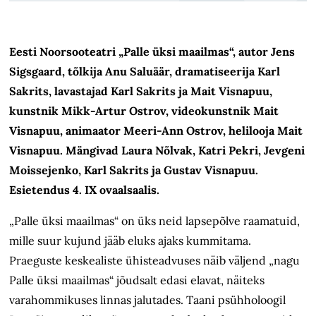
Eesti Noorsooteatri „Palle üksi maailmas“, autor Jens
Sigsgaard, tõlkija Anu Saluäär, dramatiseerija Karl
Sakrits, lavastajad Karl Sakrits ja Mait Visnapuu,
kunstnik Mikk-Artur Ostrov, videokunstnik Mait
Visnapuu, animaator Meeri-Ann Ostrov, helilooja Mait
Visnapuu. Mängivad Laura Nõlvak, Katri Pekri, Jevgeni
Moissejenko, Karl Sakrits ja Gustav Visnapuu.
Esietendus 4. IX ovaalsaalis.
„Palle üksi maailmas“ on üks neid lapsepõlve raamatuid,
mille suur kujund jääb eluks ajaks kummitama.
Praeguste keskealiste ühisteadvuses näib väljend „nagu
Palle üksi maailmas“ jõudsalt edasi elavat, näiteks
varahommikuses linnas jalutades. Taani psühholoogil