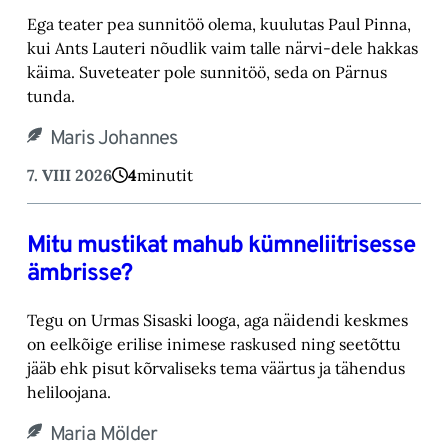
Ega teater pea sunnitöö olema, kuulutas Paul Pinna,
kui Ants Lauteri nõudlik vaim talle närvi-‎dele hakkas
käima. Suveteater pole sunnitöö, seda on Pärnus
tunda.‎
Maris Johannes
7. VIII 2026
4
minutit
Mitu mustikat mahub kümneliitrisesse
ämbrisse?
Tegu on Urmas Sisaski looga, aga näidendi keskmes
on eelkõige erilise inimese raskused ning ‎seetõttu
jääb ehk pisut kõrvaliseks tema väärtus ja tähendus
heliloojana.‎
Maria Mölder