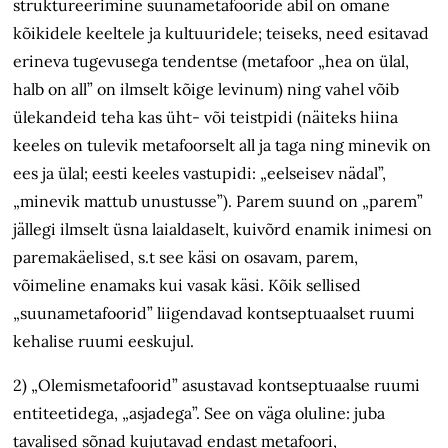
struktureerimine suunametafooride abil on omane
kõikidele keeltele ja kultuuridele; teiseks, need esitavad
erineva tugevusega tendentse (metafoor „hea on ülal,
halb on all” on ilmselt kõige levinum) ning vahel võib
ülekandeid teha kas üht- või teistpidi (näiteks hiina
keeles on tulevik metafoorselt all ja taga ning minevik on
ees ja ülal; eesti keeles vastupidi: „eelseisev nädal”,
„minevik mattub unustusse”). Parem suund on „parem”
jällegi ilmselt üsna laialdaselt, kuivõrd enamik inimesi on
paremakäelised, s.t see käsi on osavam, parem,
võimeline enamaks kui vasak käsi. Kõik sellised
„suunametafoorid” liigendavad kontseptuaalset ruumi
kehalise ruumi eeskujul.
2) „Olemismetafoorid” asustavad kontseptuaalse ruumi
entiteetidega, „asjadega”. See on väga oluline: juba
tavalised sõnad kujutavad endast metafoori,