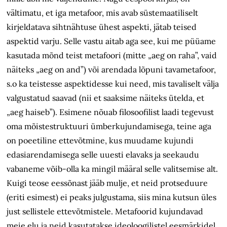
vältimatu, et iga metafoor, mis avab süstemaatiliselt
kirjeldatava sihtnähtuse ühest aspekti, jätab teised
aspektid varju. Selle vastu aitab aga see, kui me püüame
kasutada mõnd teist metafoori (mitte „aeg on raha”, vaid
näiteks „aeg on and”) või arendada lõpuni tavametafoor,
s.o ka teistesse aspektidesse kui need, mis tavaliselt välja
valgustatud saavad (nii et saaksime näiteks ütelda, et
„aeg haiseb”). Esimene nõuab filosoofilist laadi tegevust
oma mõistestruktuuri ümberkujundamisega, teine aga
on poeetiline ettevõtmine, kus muudame kujundi
edasiarendamisega selle uuesti elavaks ja seekaudu
vabaneme võib-olla ka mingil määral selle valitsemise alt.
Kuigi teose eessõnast jääb mulje, et neid protseduure
(eriti esimest) ei peaks julgustama, siis mina kutsun üles
just sellistele ettevõtmistele. Metafoorid kujundavad
meie elu ja neid kasutatakse ideoloogilistel eesmärkidel