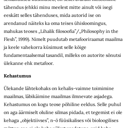
tähendus (ehkki minu meelest mitte ainult või isegi
eeskätt selles tähenduses, mida autorid ise on
arendanud näiteks ka oma teises ühisloomingus,
mahukas teoses „Lihalik filosoofia”/„Philosophy in the
Flesh”, 1999). Nimelt puudutab metafooriraamat maailma
ja keele vahekorra küsimust selle kõige
fundamentaalsemal tasandil, milleks on autorite sõnutsi
ülekanne ehk metafoor.
Kehastumus
Ülekande lähtekohaks on kehalis-vaimne toimimine
maailmas, läbikäimine maailmas ilmnevate asjadega.
Kehastumus on kogu teose põhiline eeldus. Selle puhul
on aga äärmiselt oluline silmas pidada, et tegemist ei ole
kehaga „objektiivses”, n-ö füüsikalises või bioloogilises