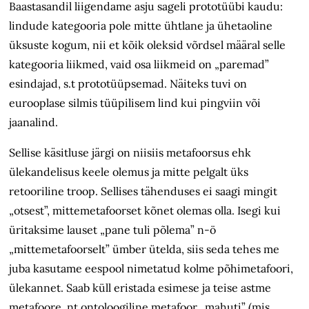
Baastasandil liigendame asju sageli prototüübi kaudu:
lindude kategooria pole mitte ühtlane ja ühetaoline
üksuste kogum, nii et kõik oleksid võrdsel määral selle
kategooria liikmed, vaid osa liikmeid on „paremad”
esindajad, s.t prototüüpsemad. Näiteks tuvi on
eurooplase silmis tüüpilisem lind kui pingviin või
jaanalind.
Sellise käsitluse järgi on niisiis metafoorsus ehk
ülekandelisus keele olemus ja mitte pelgalt üks
retooriline troop. Sellises tähenduses ei saagi mingit
„otsest”, mittemetafoorset kõnet olemas olla. Isegi kui
üritaksime lauset „pane tuli põlema” n-ö
„mittemetafoorselt” ümber ütelda, siis seda tehes me
juba kasutame eespool nimetatud kolme põhimetafoori,
ülekannet. Saab küll eristada esimese ja teise astme
metafoore, nt ontoloogiline metafoor „mahuti” (mis