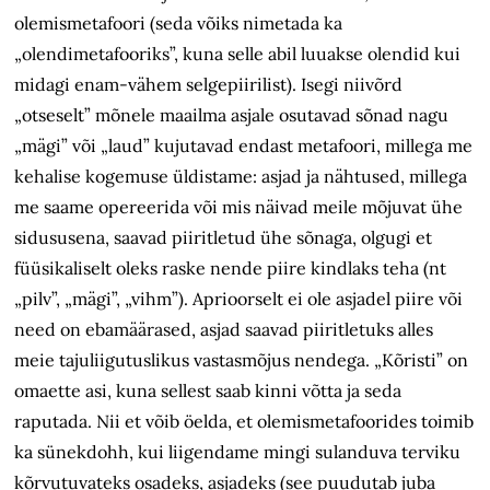
olemismetafoori (seda võiks nimetada ka
„olendimetafooriks”, kuna selle abil luuakse olendid kui
midagi enam-vähem selgepiirilist). Isegi niivõrd
„otseselt” mõnele maailma asjale osutavad sõnad nagu
„mägi” või „laud” kujutavad endast metafoori, millega me
kehalise kogemuse üldistame: asjad ja nähtused, millega
me saame opereerida või mis näivad meile mõjuvat ühe
sidususena, saavad piiritletud ühe sõnaga, olgugi et
füüsikaliselt oleks raske nende piire kindlaks teha (nt
„pilv”, „mägi”, „vihm”). Aprioorselt ei ole asjadel piire või
need on ebamäärased, asjad saavad piiritletuks alles
meie tajuliigutuslikus vastasmõjus nendega. „Kõristi” on
omaette asi, kuna sellest saab kinni võtta ja seda
raputada. Nii et võib öelda, et olemismetafoorides toimib
ka sünekdohh, kui liigendame mingi sulanduva terviku
kõrvutuvateks osadeks, asjadeks (see puudutab juba