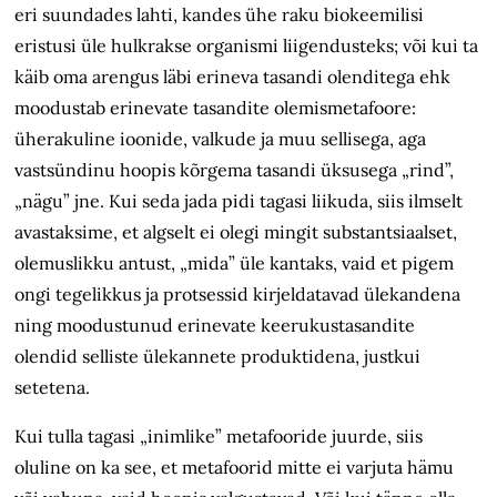
eri suundades lahti, kandes ühe raku biokeemilisi
eristusi üle hulkrakse organismi liigendusteks; või kui ta
käib oma arengus läbi erineva tasandi olenditega ehk
moodustab erinevate tasandite olemismetafoore:
üherakuline ioonide, valkude ja muu sellisega, aga
vastsündinu hoopis kõrgema tasandi üksusega „rind”,
„nägu” jne. Kui seda jada pidi tagasi liikuda, siis ilmselt
avastaksime, et algselt ei olegi mingit substantsiaalset,
olemuslikku antust, „mida” üle kantaks, vaid et pigem
ongi tegelikkus ja protsessid kirjeldatavad ülekandena
ning moodustunud erinevate keerukustasandite
olendid selliste ülekannete produktidena, justkui
setetena.
Kui tulla tagasi „inimlike” metafooride juurde, siis
oluline on ka see, et metafoorid mitte ei varjuta hämu