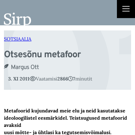
O
Liigu
sisu
juurde
SOTSIAALIA
Otsesõnu metafoor
Margus Ott
3. XI 2011
Vaatamisi
2866
7
minutit
Metafoorid kujundavad meie elu ja neid kasutatakse
ideoloogilistel eesmärkidel. Teistsugused metafoorid
avaksid
uusi mõtte- ja ühtlasi ka tegutsemisvõimalusi.