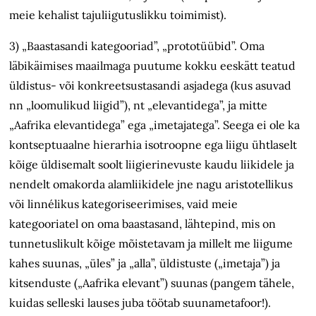
meie kehalist tajuliigutuslikku toimimist).
3) „Baastasandi kategooriad”, „prototüübid”. Oma
läbikäimises maailmaga puutume kokku eeskätt teatud
üldistus- või konkreetsustasandi asjadega (kus asuvad
nn „loomulikud liigid”), nt „elevantidega”, ja mitte
„Aafrika elevantidega” ega „imetajatega”. Seega ei ole ka
kontseptuaalne hierarhia isotroopne ega liigu ühtlaselt
kõige üldisemalt soolt liigierinevuste kaudu liikidele ja
nendelt omakorda alamliikidele jne nagu aristotellikus
või linnélikus kategoriseerimises, vaid meie
kategooriatel on oma baastasand, lähtepind, mis on
tunnetuslikult kõige mõistetavam ja millelt me liigume
kahes suunas, „üles” ja „alla”, üldistuste („imetaja”) ja
kitsenduste („Aafrika elevant”) suunas (pangem tähele,
kuidas selleski lauses juba töötab suunametafoor!).