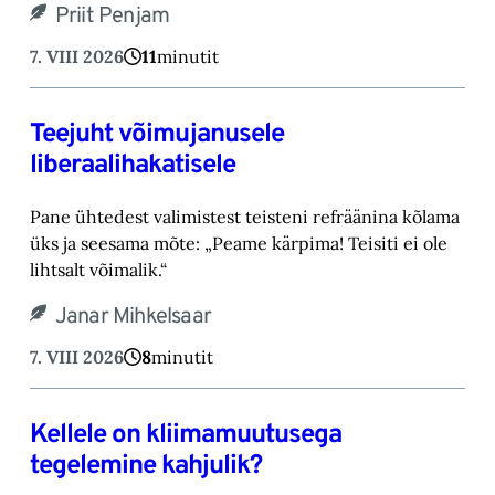
Priit Penjam
7. VIII 2026
11
minutit
Teejuht võimujanusele
liberaalihakatisele
Pane ühtedest valimistest teisteni refräänina kõlama
üks ja seesama mõte: „Peame kärpima! ‎Teisiti ei ole
lihtsalt võimalik.“‎
Janar Mihkelsaar
7. VIII 2026
8
minutit
Kellele on kliimamuutusega
tegelemine kahjulik?