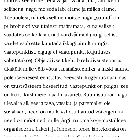
mõttes: see ei ole keha väljast vaadatuna, vaid keha
sellisena, nagu me seda läbi elame ja milles elame.
Tõepoolest, näiteks selline mõiste nagu „suund” on
puhtobjektiivselt täiesti määramata, kuna väliselt
vaadates on kõik suunad võrdväärsed (kuigi sellist
vaadet saab ette kujutada ikkagi ainult mingist
vaatepunktist, olgugi et vaatepunkti kujutluses
vahetatakse). Objektiivselt kehtib relatiivsusteooria:
ükskõik mille võib võtta taustsüsteemiks ja ükski suund
pole iseenesest eelistatav. Seevastu kogemusmaailmas
on taustsüsteem fikseeritud, vaatepunkt on paigas: see
on koht, kust meie maailm avaneb. Ruumisuunad nagu
üleval ja all, ees ja taga, vasakul ja paremal ei ole
suvalised, need on mulle vahetult antud või õigemini,
need on mõõtmed, mille järgi ma oma kogemust üldse
organiseerin. Lakoffi ja Johnsoni teose lähtekohaks on