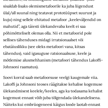
sisaldab lisaks olemismetafoorile ka juba liigendust
ülal/all suunal ning teatavat prototüüpset suurust ja
kuju) ning sellele ehitatud metafoor „keeleväljendid on
mahutid”, aga täiesti ülekandevaba keelt ei saa
põhimõtteliselt olemas olla. Nii et metafoorid pole
sellises tähenduses midagi irratsionaalset või
ebatäiuslikku (see oleks metafoori vana, kitsas
tähendus), vaid igasuguse ratsionaalsuse, keele ja
mõtlemise alusmehhanism (metafoori tähendus Lakoffi-
Johnsoni raamatus).
Soovi korral saab metafoorsuse veelgi kaugemale viia.
Lakoffi ja Johnsoni teoses räägitakse kehalise kogemuse
ülekandmisest keelele/keeles, aga ka todasama kehalist
kogemust ennast võib juba tõlgendada ülekandelisena.
Näiteks kui embrüogeneesi käigus loode laotab ennast