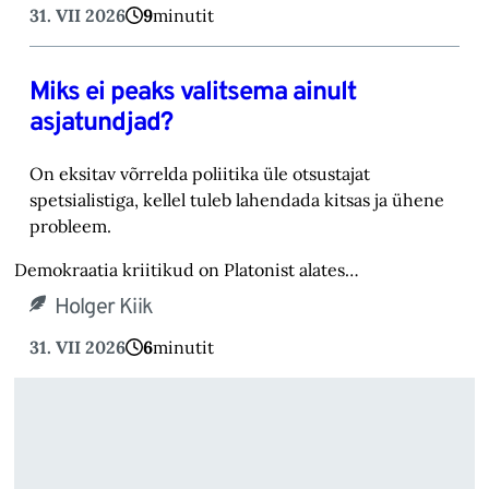
31. VII 2026
9
minutit
Miks ei peaks valitsema ainult
asjatundjad?
On eksitav võrrelda poliitika üle otsustajat
spetsialistiga, kellel tuleb lahendada kitsas ja ühene
probleem.
Demokraatia kriitikud on Platonist alates…
Holger Kiik
31. VII 2026
6
minutit