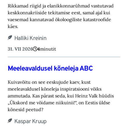
Rikkamad riigid ja elanikkonnarühmad vastutavad
keskkonnakriiside tekitamise eest, samal ajal kui
vaesemad kannatavad ökoloogiliste katastroofide
käes.
Halliki Kreinin
31. VII 2026
4
minutit
Meeleavaldusel kõneleja ABC
Kuivavõitu on see eeskujude kaev, kust
meeleavaldusel kõneleja inspiratsiooni võiks
ammutada. Kas pärast seda, kui Heinz Valk hüüdis
„Ükskord me võidame niikuinii!“, on Eestis üldse
kõnesid peetud?
Kaspar Kruup