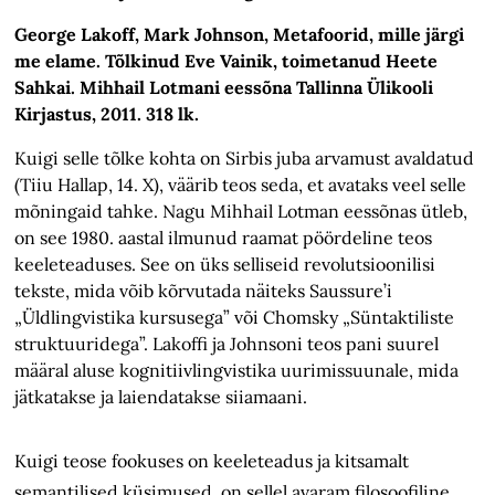
George Lakoff, Mark Johnson, Metafoorid, mille järgi
me elame. Tõlkinud Eve Vainik, toimetanud Heete
Sahkai. Mihhail Lotmani eessõna Tallinna Ülikooli
Kirjastus, 2011. 318 lk.
Kuigi selle tõlke kohta on Sirbis juba arvamust avaldatud
(Tiiu Hallap, 14. X), väärib teos seda, et avataks veel selle
mõningaid tahke. Nagu Mihhail Lotman eessõnas ütleb,
on see 1980. aastal ilmunud raamat pöördeline teos
keeleteaduses. See on üks selliseid revolutsioonilisi
tekste, mida võib kõrvutada näiteks Saussure’i
„Üldlingvistika kursusega” või Chomsky „Süntaktiliste
struktuuridega”. Lakoffi ja Johnsoni teos pani suurel
määral aluse kognitiivlingvistika uurimissuunale, mida
jätkatakse ja laiendatakse siiamaani.
Kuigi teose fookuses on keeleteadus ja kitsamalt
semantilised küsimused, on sellel avaram filosoofiline