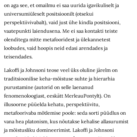
on aga see, et omailmu ei saa uurida igavikuliselt ja
universumiüleselt positsioonilt (otsekui
perspektiivivabalt), vaid just ühe kindla positsiooni,
vaatepunkti laiendusena. Me ei saa kontakti teiste
olenditega mitte metafooridest ja ülekannetest
loobudes, vaid hoopis neid edasi arendades ja
teisendades.
Lakoffi ja Johnsoni teose veel üks oluline järelm on
traditsioonilise keha-mõistuse suhte ja hierarhia
purustamine (autorid on selle laenanud
fenomenoloogiast, eeskätt MerleauPontylt). On
illusoorne püüelda kehatu, perspektiivitu,
metafoorivaba mõtlemise poole: seda sorti püüdlus on
vana hea platonism, kus nõutakse kehalise allasurumist
ja mõistusliku domineerimist. Lakoffi ja Johnsoni