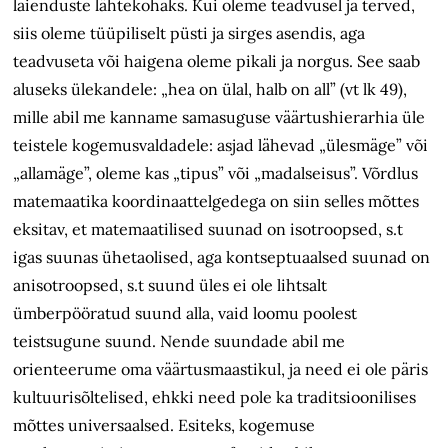
laienduste lähtekohaks. Kui oleme teadvusel ja terved,
siis oleme tüüpiliselt püsti ja sirges asendis, aga
teadvuseta või haigena oleme pikali ja norgus. See saab
aluseks ülekandele: „hea on ülal, halb on all” (vt lk 49),
mille abil me kanname samasuguse väärtushierarhia üle
teistele kogemusvaldadele: asjad lähevad „ülesmäge” või
„allamäge”, oleme kas „tipus” või „madalseisus”. Võrdlus
matemaatika koordinaattelgedega on siin selles mõttes
eksitav, et matemaatilised suunad on isotroopsed, s.t
igas suunas ühetaolised, aga kontseptuaalsed suunad on
anisotroopsed, s.t suund üles ei ole lihtsalt
ümberpööratud suund alla, vaid loomu poolest
teistsugune suund. Nende suundade abil me
orienteerume oma väärtusmaastikul, ja need ei ole päris
kultuurisõltelised, ehkki need pole ka traditsioonilises
mõttes universaalsed. Esiteks, kogemuse