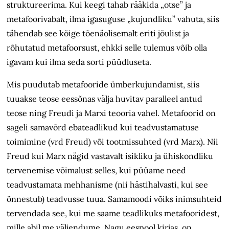
struktureerima. Kui keegi tahab rääkida „otse” ja
metafoorivabalt, ilma igasuguse „kujundliku” vahuta, siis
tähendab see kõige tõenäolisemalt eriti jõulist ja
rõhutatud metafoorsust, ehkki selle tulemus võib olla
igavam kui ilma seda sorti püüdluseta.
Mis puudutab metafooride ümberkujundamist, siis
tuuakse teose eessõnas välja huvitav paralleel antud
teose ning Freudi ja Marxi teooria vahel. Metafoorid on
sageli samavõrd ebateadlikud kui teadvustamatuse
toimimine (vrd Freud) või tootmissuhted (vrd Marx). Nii
Freud kui Marx nägid vastavalt isikliku ja ühiskondliku
tervenemise võimalust selles, kui püüame need
teadvustamata mehhanisme (nii hästihalvasti, kui see
õnnestub) teadvusse tuua. Samamoodi võiks inimsuhteid
tervendada see, kui me saame teadlikuks metafooridest,
mille abil me väljendume. Nagu eespool kirjas, on