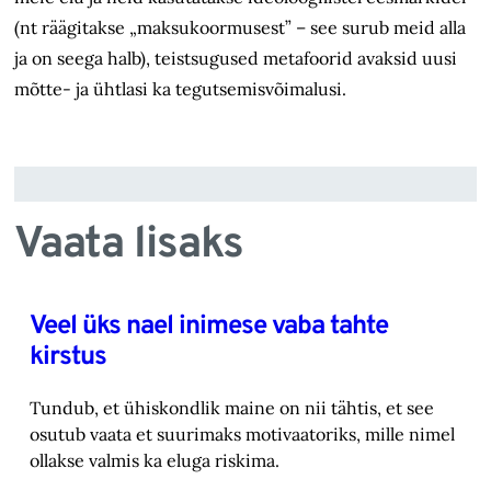
(nt räägitakse „maksukoormusest” – see surub meid alla
ja on seega halb), teistsugused metafoorid avaksid uusi
mõtte- ja ühtlasi ka tegutsemisvõimalusi.
Vaata lisaks
Veel üks nael inimese vaba tahte
kirstus
Tundub, et ühiskondlik maine on nii tähtis, et see
osutub vaata et suurimaks motivaatoriks, ‎mille nimel
ollakse valmis ka eluga riskima.‎