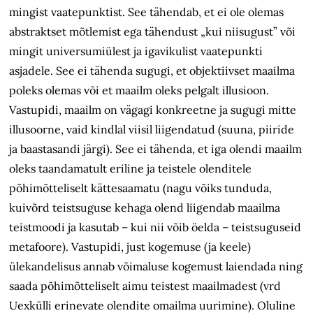
mingist vaatepunktist. See tähendab, et ei ole olemas
abstraktset mõtlemist ega tähendust „kui niisugust” või
mingit universumiülest ja igavikulist vaatepunkti
asjadele. See ei tähenda sugugi, et objektiivset maailma
poleks olemas või et maailm oleks pelgalt illusioon.
Vastupidi, maailm on vägagi konkreetne ja sugugi mitte
illusoorne, vaid kindlal viisil liigendatud (suuna, piiride
ja baastasandi järgi). See ei tähenda, et iga olendi maailm
oleks taandamatult eriline ja teistele olenditele
põhimõtteliselt kättesaamatu (nagu võiks tunduda,
kuivõrd teistsuguse kehaga olend liigendab maailma
teistmoodi ja kasutab – kui nii võib öelda – teistsuguseid
metafoore). Vastupidi, just kogemuse (ja keele)
ülekandelisus annab võimaluse kogemust laiendada ning
saada põhimõtteliselt aimu teistest maailmadest (vrd
Uexkülli erinevate olendite omailma uurimine). Oluline