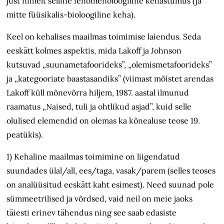
just nimelt selline fenomenoloogiline kehastumus (ja
mitte füüsikalis-bioloogiline keha).
Keel on kehalises maailmas toimimise laiendus. Seda
eeskätt kolmes aspektis, mida Lakoff ja Johnson
kutsuvad „suunametafoorideks”, „olemismetafoorideks”
ja „kategooriate baastasandiks” (viimast mõistet arendas
Lakoff küll mõnevõrra hiljem, 1987. aastal ilmunud
raamatus „Naised, tuli ja ohtlikud asjad”, kuid selle
olulised elemendid on olemas ka kõnealuse teose 19.
peatükis).
1) Kehaline maailmas toimimine on liigendatud
suundades ülal/all, ees/taga, vasak/parem (selles teoses
on analüüsitud eeskätt kaht esimest). Need suunad pole
sümmeetrilised ja võrdsed, vaid neil on meie jaoks
täiesti erinev tähendus ning see saab edasiste