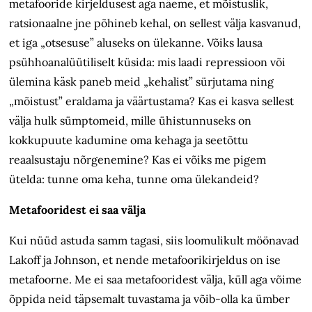
metafooride kirjeldusest aga näeme, et mõistuslik,
ratsionaalne jne põhineb kehal, on sellest välja kasvanud,
et iga „otsesuse” aluseks on ülekanne. Võiks lausa
psühhoanalüütiliselt küsida: mis laadi repressioon või
ülemina käsk paneb meid „kehalist” sürjutama ning
„mõistust” eraldama ja väärtustama? Kas ei kasva sellest
välja hulk sümptomeid, mille ühistunnuseks on
kokkupuute kadumine oma kehaga ja seetõttu
reaalsustaju nõrgenemine? Kas ei võiks me pigem
ütelda: tunne oma keha, tunne oma ülekandeid?
Metafooridest ei saa välja
Kui nüüd astuda samm tagasi, siis loomulikult möönavad
Lakoff ja Johnson, et nende metafoorikirjeldus on ise
metafoorne. Me ei saa metafooridest välja, küll aga võime
õppida neid täpsemalt tuvastama ja võib-olla ka ümber