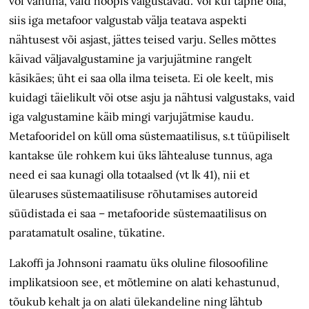
või vahuna, vaid hoopis valgustavad. Või kui täpne olla,
siis iga metafoor valgustab välja teatava aspekti
nähtusest või asjast, jättes teised varju. Selles mõttes
käivad väljavalgustamine ja varjujätmine rangelt
käsikäes; üht ei saa olla ilma teiseta. Ei ole keelt, mis
kuidagi täielikult või otse asju ja nähtusi valgustaks, vaid
iga valgustamine käib mingi varjujätmise kaudu.
Metafooridel on küll oma süstemaatilisus, s.t tüüpiliselt
kantakse üle rohkem kui üks lähtealuse tunnus, aga
need ei saa kunagi olla totaalsed (vt lk 41), nii et
ülearuses süstemaatilisuse rõhutamises autoreid
süüdistada ei saa – metafooride süstemaatilisus on
paratamatult osaline, tükatine.
Lakoffi ja Johnsoni raamatu üks oluline filosoofiline
implikatsioon see, et mõtlemine on alati kehastunud,
tõukub kehalt ja on alati ülekandeline ning lähtub