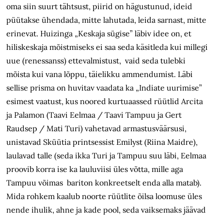
oma siin suurt tähtsust, piirid on hägustunud, ideid
püütakse ühendada, mitte lahutada, leida sarnast, mitte
erinevat. Huizinga „Keskaja sügise” läbiv idee on, et
hiliskeskaja mõistmiseks ei saa seda käsitleda kui millegi
uue (renessanss) ettevalmistust, vaid seda tulebki
mõista kui vana lõppu, täielikku ammendumist. Läbi
sellise prisma on huvitav vaadata ka „Indiate uurimise”
esimest vaatust, kus noored kurtuaassed rüütlid Arcita
ja Palamon (Taavi Eelmaa / Taavi Tampuu ja Gert
Raudsep / Mati Turi) vahetavad armastusväärsusi,
unistavad Sküütia printsessist Emilyst (Riina Maidre),
laulavad talle (seda ikka Turi ja Tampuu suu läbi, Eelmaa
proovib korra ise ka lauluviisi üles võtta, mille aga
Tampuu võimas bariton konkreetselt enda alla matab).
Mida rohkem kaalub noorte rüütlite õilsa loomuse üles
nende ihulik, ahne ja kade pool, seda vaiksemaks jäävad