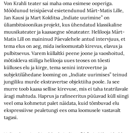
Von Krahli teater sai maha oma esimese ooperiga.
Möödunud teisipäeval esietendunud Märt-Matis Lille,
Jan Kausi ja Mart Kolditsa „Indiate uurimine” on
üliambitsioonikas projekt, kus ühendatud klassikaline
muusikateater ja kaasaegne sõnateater. Helilooja Märt-
Matis Lill on maininud Päevalehele antud intervjuus, et
tema elus on aeg, mida iseloomustab kirevus, elavus ja
pulbitsevus. Varem küllaltki peene joone ja vaoshoitud,
mõtiskleva stiiliga helilooja uues teoses on tõesti
külluses elu ja kirge, tema senini introvertne ja
subjektilähedane looming on „Indiate uurimises” teinud
jungiliku murde ekstravertse objektiiha poole. Ja see
murre toob kaasa sellise kirevuse, mis ei taha teatrilavale
äragi mahtuda. Haprus ja rafineeritus püüavad küll siingi
veel oma kohmetut palet näidata, kuid tõmbuvad elu
ekspressiivse pealetungi ees oma loomusele vastavalt
tagasi.