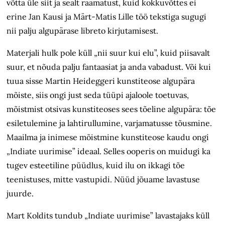
võtta üle siit ja sealt raamatust, kuid kokkuvõttes ei
erine Jan Kausi ja Märt-Matis Lille töö tekstiga sugugi
nii palju algupärase libreto kirjutamisest.
Materjali hulk pole küll „nii suur kui elu”, kuid piisavalt
suur, et nõuda palju fantaasiat ja anda vabadust. Või kui
tuua sisse Martin Heideggeri kunstiteose algupära
mõiste, siis ongi just seda tüüpi ajaloole toetuvas,
mõistmist otsivas kunstiteoses sees tõeline algupära: tõe
esiletulemine ja lahtirullumine, varjamatusse tõusmine.
Maailma ja inimese mõistmine kunstiteose kaudu ongi
„Indiate uurimise” ideaal. Selles ooperis on muidugi ka
tugev esteetiline püüdlus, kuid ilu on ikkagi tõe
teenistuses, mitte vastupidi. Nüüd jõuame lavastuse
juurde.
Mart Koldits tundub „Indiate uurimise” lavastajaks küll