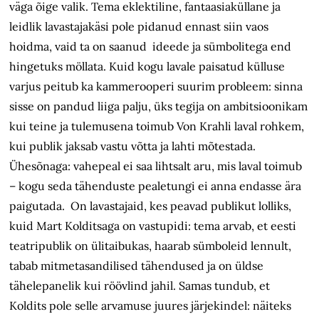
väga õige valik. Tema eklektiline, fantaasiaküllane ja
leidlik lavastajakäsi pole pidanud ennast siin vaos
hoidma, vaid ta on saanud ideede ja sümbolitega end
hingetuks möllata. Kuid kogu lavale paisatud külluse
varjus peitub ka kammerooperi suurim probleem: sinna
sisse on pandud liiga palju, üks tegija on ambitsioonikam
kui teine ja tulemusena toimub Von Krahli laval rohkem,
kui publik jaksab vastu võtta ja lahti mõtestada.
Ühesõnaga: vahepeal ei saa lihtsalt aru, mis laval toimub
– kogu seda tähenduste pealetungi ei anna endasse ära
paigutada. On lavastajaid, kes peavad publikut lolliks,
kuid Mart Kolditsaga on vastupidi: tema arvab, et eesti
teatripublik on ülitaibukas, haarab sümboleid lennult,
tabab mitmetasandilised tähendused ja on üldse
tähelepanelik kui röövlind jahil. Samas tundub, et
Koldits pole selle arvamuse juures järjekindel: näiteks