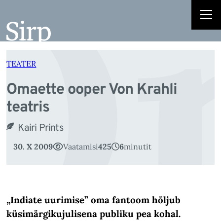
Om
Liigu
sisu
juurde
TEATER
Omaette ooper Von Krahli
teatris
Kairi Prints
30. X 2009
Vaatamisi
425
6
minutit
„Indiate uurimise” oma fantoom hõljub
küsimärgikujulisena publiku pea kohal.