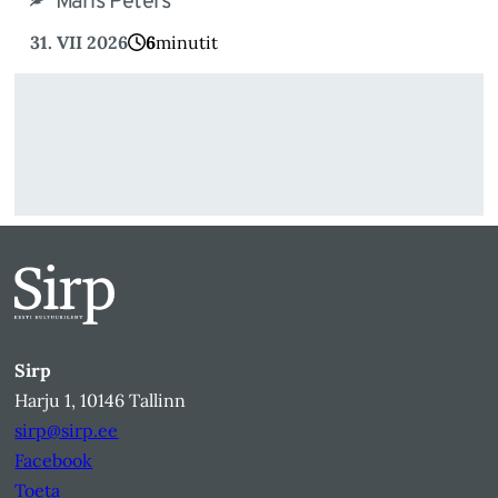
Maris Peters
31. VII 2026
6
minutit
Sirp
Harju 1, 10146 Tallinn
sirp@sirp.ee
Facebook
Toeta