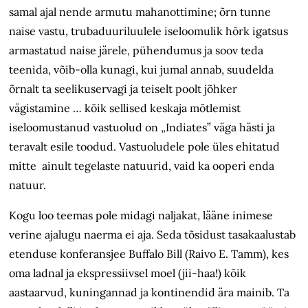
samal ajal nende armutu mahanottimine; õrn tunne
naise vastu, trubaduuriluulele iseloomulik hõrk igatsus
armastatud naise järele, pühendumus ja soov teda
teenida, võib-olla kunagi, kui jumal annab, suudelda
õrnalt ta seelikuservagi ja teiselt poolt jõhker
vägistamine … kõik sellised keskaja mõtlemist
iseloomustanud vastuolud on „Indiates” väga hästi ja
teravalt esile toodud. Vastuoludele pole üles ehitatud
mitte ainult tegelaste natuurid, vaid ka ooperi enda
natuur.
Kogu loo teemas pole midagi naljakat, lääne inimese
verine ajalugu naerma ei aja. Seda tõsidust tasakaalustab
etenduse konferansjee Buffalo Bill (Raivo E. Tamm), kes
oma ladnal ja ekspressiivsel moel (jii-haa!) kõik
aastaarvud, kuningannad ja kontinendid ära mainib. Ta