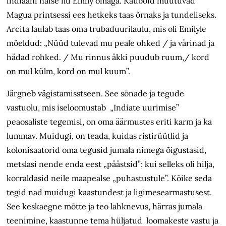
indiaani naise ilu Emily omaga. Kauboid muutuvad
Magua printsessi ees hetkeks taas õrnaks ja tundeliseks.
Arcita laulab taas oma trubaduurilaulu, mis oli Emilyle
mõeldud: „Nüüd tulevad mu peale ohked / ja värinad ja
hädad rohked. / Mu rinnus äkki puudub ruum,/ kord
on mul külm, kord on mul kuum”.
Järgneb vägistamisstseen. See sõnade ja tegude
vastuolu, mis iseloomustab „Indiate uurimise”
peaosaliste tegemisi, on oma äärmustes eriti karm ja ka
lummav. Muidugi, on teada, kuidas ristirüütlid ja
kolonisaatorid oma tegusid jumala nimega õigustasid,
metslasi nende enda eest „päästsid”; kui selleks oli hilja,
korraldasid neile maapealse „puhastustule”. Kõike seda
tegid nad muidugi kaastundest ja ligimesearmastusest.
See keskaegne mõtte ja teo lahknevus, härras jumala
teenimine, kaastunne tema hüljatud loomakeste vastu ja