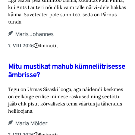
kui Ants Lauteri nõudlik vaim talle närvi-‎dele hakkas
käima. Suveteater pole sunnitöö, seda on Pärnus
tunda.‎
Maris Johannes
7. VIII 2026
4
minutit
Mitu mustikat mahub kümneliitrisesse
ämbrisse?
Tegu on Urmas Sisaski looga, aga näidendi keskmes
on eelkõige erilise inimese raskused ning ‎seetõttu
jääb ehk pisut kõrvaliseks tema väärtus ja tähendus
heliloojana.‎
Maria Mölder
7. VIII 2026
5
minutit