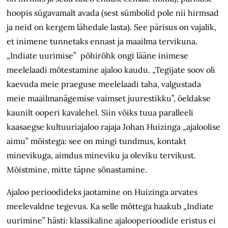
hoopis sügavamalt avada (sest sümbolid pole nii hirmsad
ja neid on kergem lähedale lasta). See pärisus on vajalik,
et inimene tunnetaks ennast ja maailma tervikuna.
„Indiate uurimise” põhirõhk ongi lääne inimese
meelelaadi mõtestamine ajaloo kaudu. „Tegijate soov oli
kaevuda meie praeguse meelelaadi taha, valgustada
meie maailmanägemise vaimset juurestikku”, öeldakse
kaunilt ooperi kavalehel. Siin võiks tuua paralleeli
kaasaegse kultuuriajaloo rajaja Johan Huizinga „ajaloolise
aimu” mõistega: see on mingi tundmus, kontakt
minevikuga, aimdus mineviku ja oleviku tervikust.
Mõistmine, mitte täpne sõnastamine.
Ajaloo perioodideks jaotamine on Huizinga arvates
meelevaldne tegevus. Ka selle mõttega haakub „Indiate
uurimine” hästi: klassikaline ajalooperioodide eristus ei