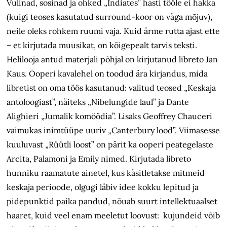
Vulinad, sosinad ja ohked „Indiates” hästi tööle ei hakka
(kuigi teoses kasutatud surround-koor on väga mõjuv),
neile oleks rohkem ruumi vaja. Kuid ärme rutta ajast ette
– et kirjutada muusikat, on kõigepealt tarvis teksti.
Helilooja antud materjali põhjal on kirjutanud libreto Jan
Kaus. Ooperi kavalehel on toodud ära kirjandus, mida
libretist on oma töös kasutanud: valitud teosed „Keskaja
antoloogiast”, näiteks „Nibelungide laul” ja Dante
Alighieri „Jumalik komöödia”. Lisaks Geoffrey Chauceri
vaimukas inimtüüpe uuriv „Canterbury lood”. Viimasesse
kuuluvast „Rüütli loost” on pärit ka ooperi peategelaste
Arcita, Palamoni ja Emily nimed. Kirjutada libreto
hunniku raamatute ainetel, kus käsitletakse mitmeid
keskaja perioode, olgugi läbiv idee kokku lepitud ja
pidepunktid paika pandud, nõuab suurt intellektuaalset
haaret, kuid veel enam meeletut loovust: kujundeid võib