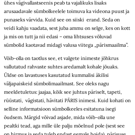
ühes vägivallastseenis peab ta vajalikuks lisaks
arusaadavale sümbolkeelele toimuva ka videona puust ja
punaseks värvida. Kuid see on siiski erand. Seda on
veidi kahju vaadata, sest juba ammu on selge, kes on kott
ja mis on tutt ja nii edasi – oma lihtsuses võluvad
sümbolid kaotavad midagi valusa viitega „pärismaailma”.
Võib-olla on taotlus see, et valgete inimeste jõhkrus
vallutatud rahvaste suhtes aredamalt kohale jõuaks.
Üldse on lavastuses kasutatud kummalisi äkilisi
väljapaiskeid sümbolimaailmast. See oleks nagu
meeldetuletus: jaajaa, kõik see juhtus päriselt, tapeti,
rüüstati, vägistati, hävitati PÄRIS inimesi. Kuid kohati on
selline informatsioon sümbolkeeles esitatuna isegi
õudsem. Märgid võivad asjade, mida võib-olla une
pealtki tead, aga mille üle palju mõelnud pole (sest see
on hirmus ja seda tuleb endast eemale hoida), pärisuse