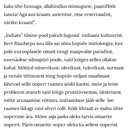
kaks ühe hinnaga, allahindlus missugune, paaniflööt
tasuta! Aga aus kraam, autentne, otse reservaadist,
värske kraam!”.
„Indiate” tõsine pool pakub lugusid indiaani kultuurist.
Bert Raudsepa suu läbi sai sõna hopide mütoloogia, kus
pole eurooplasele omast tungi maapealse paradiisi,
unenäolise silmapiiri poole, vaid kõiges selles ollakse
kohal. Mõtted minevikust, olevikust, tulevikust, surmast
ja nende ühtsusest ning hopide neljast maailmast
lähevad selle ooperi raames siiski kaotsi, meie ja teise
probleem avaneb vaid kõige primitiivsemas, üksteisest
mitte arusaamise võtmes, indiaanlane jääb selle loo
raames ikkagi vaid ohvri rolli. Kõik lihtsalt ei mahu ühte
ooperisse ära. Mõne asja jaoks oleks tarvis omaette
ooperit. Päris omaette ooper oleks ka sellest ooperist