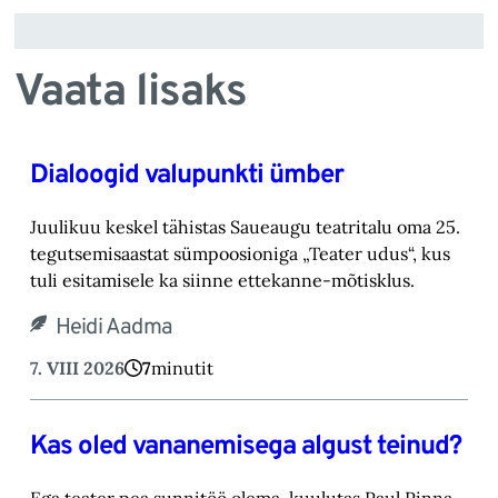
Vaata lisaks
Dialoogid valupunkti ümber
Juulikuu keskel tähistas Saueaugu teatritalu oma 25.
tegutsemisaastat sümpoosioniga „Teater ‎udus“, kus
tuli esitamisele ka siinne ettekanne-mõtisklus.‎
Heidi Aadma
7. VIII 2026
7
minutit
Kas oled vananemisega algust teinud?
Ega teater pea sunnitöö olema, kuulutas Paul Pinna,