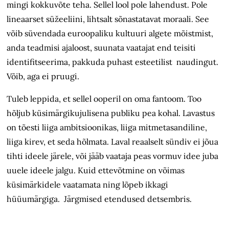
mingi kokkuvõte teha. Sellel lool pole lahendust. Pole
lineaarset süžeeliini, lihtsalt sõnastatavat moraali. See
võib süvendada euroopaliku kultuuri algete mõistmist,
anda teadmisi ajaloost, suunata vaatajat end teisiti
identifitseerima, pakkuda puhast esteetilist naudingut.
Võib, aga ei pruugi.
Tuleb leppida, et sellel ooperil on oma fantoom. Too
hõljub küsimärgikujulisena publiku pea kohal. Lavastus
on tõesti liiga ambitsioonikas, liiga mitmetasandiline,
liiga kirev, et seda hõlmata. Laval reaalselt sündiv ei jõua
tihti ideele järele, või jääb vaataja peas vormuv idee juba
uuele ideele jalgu. Kuid ettevõtmine on võimas
küsimärkidele vaatamata ning lõpeb ikkagi
hüüumärgiga. Järgmised etendused detsembris.