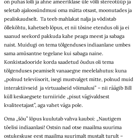
on puhas lolli ja ahne ameeriklase üle võlli stereotüüp ja
seletab ajaloosündmusi oma mätta otsast, moonutades ja
pealiskaudselt. Ta teeb mahlakat nalja ja võdistab
õllekõhtu, kahetseb lõpus, et nii tõsine etendus oli ja ei
saanud seekord pakkuda kahe peaga meest ja sabaga
naist. Muidugi on tema tõlgenduses indiaanlane umbes
sama amüsantne tegelane kui sabaga naine.
Konkistadooride korda saadetud õudus oli tema
tõlgenduses peamiselt vanaaegne meelelahutus: kuna
„polnud televiisorit, isegi mustvalget mitte, polnud muid
interaktiivseid ja virtuaalseid võimalusi” – nii räägib Bill
küll keskaegsete turniiride „pisut vägivaldsest
kvaliteetajast”, aga vahet väga pole.
Oma „šõu” lõpus kuulutab vahva kauboi: „Nautigem
tõelisi indiaanlasi! Ostsin nad otse maailma suurima
ostukeskuse eest maailma suurimalt mustalt turult –