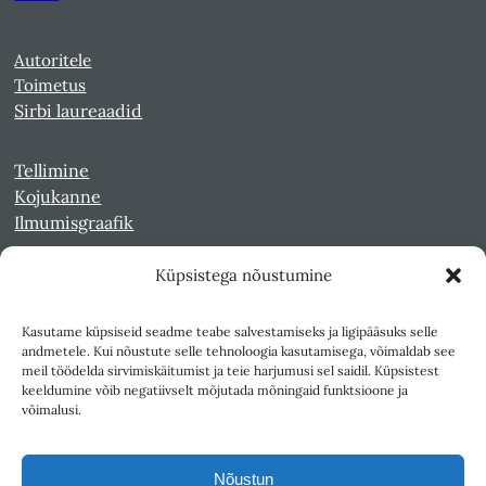
Autoritele
Toimetus
Sirbi laureaadid
Tellimine
Kojukanne
Ilmumisgraafik
Küpsistega nõustumine
Veebiarhiiv
Sirp pdf-failidena Digaris
Kasutame küpsiseid seadme teabe salvestamiseks ja ligipääsuks selle
Kultuurileht 1994-1997
andmetele. Kui nõustute selle tehnoloogia kasutamisega, võimaldab see
Reede 1989-1990
meil töödelda sirvimiskäitumist ja teie harjumusi sel saidil. Küpsistest
Sirp ja Vasar 1940-1989
keeldumine võib negatiivselt mõjutada mõningaid funktsioone ja
võimalusi.
Ligipääsetavus
Kasutustingimused
Nõustun