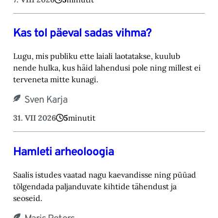
Kas tol päeval sadas vihma?
Lugu, mis publiku ette laiali laotatakse, kuulub
nende hulka, kus häid lahendusi pole ning millest ei
terveneta mitte kunagi.
Sven Karja
31. VII 2026
5
minutit
Hamleti arheoloogia
Saalis istudes vaatad nagu kaevandisse ning püüad
tõlgendada paljanduvate kihtide tähendust ja
seoseid.