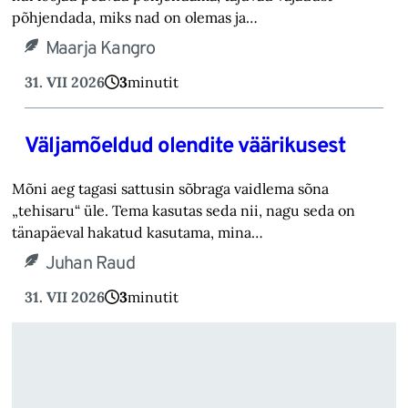
põhjendada, miks nad on olemas ja…
Maarja Kangro
31. VII 2026
3
minutit
Väljamõeldud olendite väärikusest
Mõni aeg tagasi sattusin sõbraga vaidlema sõna
„tehisaru“ üle. Tema kasutas seda nii, nagu seda on
tänapäeval hakatud kasutama, mina…
Juhan Raud
31. VII 2026
3
minutit