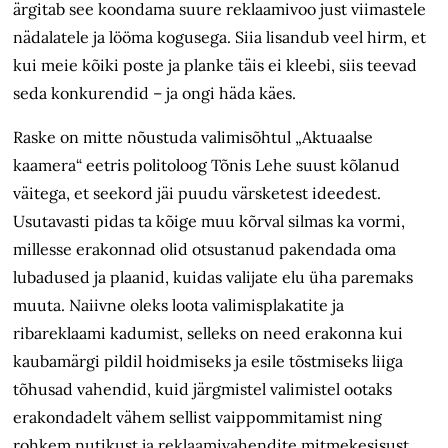
ärgitab see koondama suure reklaamivoo just viimastele
nädalatele ja lööma kogusega. Siia lisandub veel hirm, et
kui meie kõiki poste ja planke täis ei kleebi, siis teevad
seda konku­rendid – ja ongi häda käes.
Raske on mitte nõustuda valimisõhtul „Aktuaalse
kaamera“ eetris politoloog Tõnis Lehe suust kõlanud
väitega, et seekord jäi puudu värsketest ideedest.
Usutavasti pidas ta kõige muu kõrval silmas ka vormi,
millesse erakonnad olid otsustanud pakendada oma
lubadused ja plaanid, kuidas valijate elu üha paremaks
muuta. Naiivne oleks loota valimisplakatite ja
ribareklaami kadumist, selleks on need erakonna kui
kaubamärgi pildil hoidmiseks ja esile tõstmiseks liiga
tõhusad vahendid, kuid järgmistel valimistel ootaks
erakondadelt vähem sellist vaippommitamist ning
rohkem nutikust ja reklaamivahendite mitmekesisust.