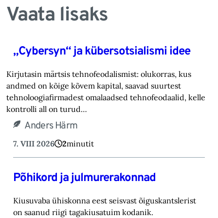
Vaata lisaks
„Cybersyn“ ja kübersotsialismi idee
Kirjutasin märtsis tehnofeodalismist: olukorras, kus
andmed on kõige kõvem kapital, saavad suurtest
tehnoloogiafirmadest omalaadsed tehnofeodaalid, kelle
kontrolli all on turud…
Anders Härm
7. VIII 2026
2
minutit
Põhikord ja julmurerakonnad
Kiusuvaba ühiskonna eest seisvast õiguskantslerist
on saanud riigi tagakiusatuim kodanik.