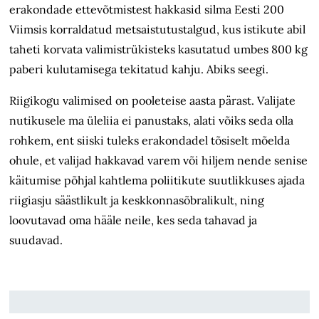
erakondade ettevõtmistest hakkasid silma Eesti 200
Viimsis korraldatud metsaistutustalgud, kus istikute abil
taheti korvata valimistrükisteks kasutatud umbes 800 kg
paberi kulutamisega tekitatud kahju. Abiks seegi.
Riigikogu valimised on pooleteise aasta pärast. Valijate
nutikusele ma üleliia ei panustaks, alati võiks seda olla
rohkem, ent siiski tuleks erakondadel tõsiselt mõelda
ohule, et valijad hakkavad varem või hiljem nende senise
käitumise põhjal kahtlema poliitikute suutlikkuses ajada
riigiasju säästlikult ja keskkonnasõbralikult, ning
loovutavad oma hääle neile, kes seda tahavad ja
suudavad.