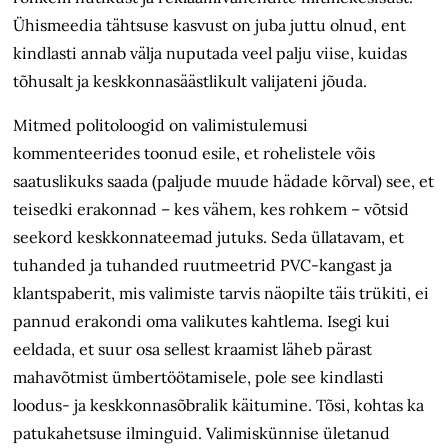
Ühismeedia tähtsuse kasvust on juba juttu olnud, ent
kindlasti annab välja nuputada veel palju viise, kuidas
tõhusalt ja keskkonnasäästlikult valijateni jõuda.
Mitmed politoloogid on valimis­tulemusi
kommenteerides toonud esile, et rohelistele võis
saatuslikuks saada (paljude muude hädade kõrval) see, et
teisedki erakonnad – kes vähem, kes rohkem – võtsid
seekord keskkonna­teemad jutuks. Seda üllatavam, et
tuhanded ja tuhanded ruutmeetrid PVC-kangast ja
klantspaberit, mis valimiste tarvis näopilte täis trükiti, ei
pannud erakondi oma valikutes kahtlema. Isegi kui
eeldada, et suur osa sellest kraamist läheb pärast
mahavõtmist ümber­töötamisele, pole see kindlasti
loodus- ja keskkonnasõbralik käitumine. Tõsi, kohtas ka
patukahetsuse ilminguid. Valimiskünnise ületanud