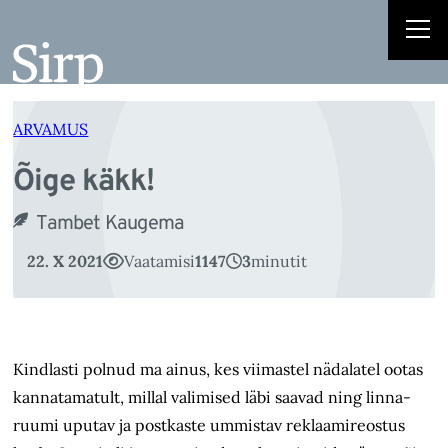
Õ
Liigu
sisu
juurde
ARVAMUS
Õige käkk!
Tambet Kaugema
22. X 2021
Vaatamisi
1147
3
minutit
Kindlasti polnud ma ainus, kes viimastel nädalatel ootas
kannatamatult, millal valimised läbi saavad ning linna­
ruumi uputav ja postkaste ummistav reklaamireostus