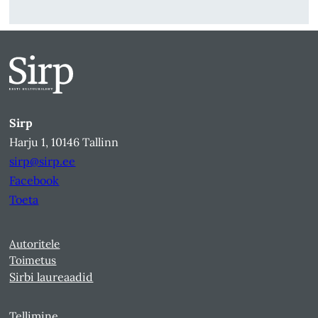
Sirp
Harju 1, 10146 Tallinn
sirp@sirp.ee
Facebook
Toeta
Autoritele
Toimetus
Sirbi laureaadid
Tellimine