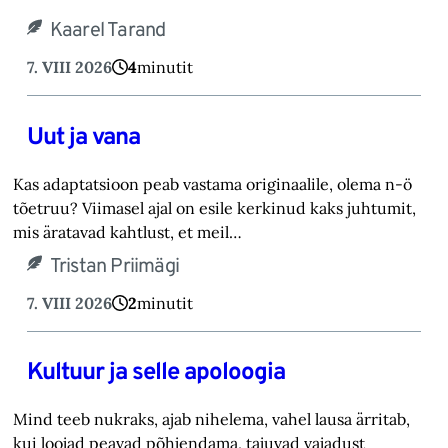
Kaarel Tarand
7. VIII 2026
4
minutit
Uut ja vana
Kas adaptatsioon peab vastama originaalile, olema n-ö
tõetruu? Viimasel ajal on esile kerkinud kaks juhtumit,
mis äratavad kahtlust, et meil…
Tristan Priimägi
7. VIII 2026
2
minutit
Kultuur ja selle apoloogia
Mind teeb nukraks, ajab nihelema, vahel lausa ärritab,
kui loojad peavad põhjendama, tajuvad vajadust