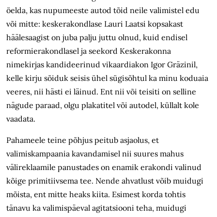
öelda, kas nupumeeste autod tõid neile valimistel edu
või mitte: keskerakondlase Lauri Laatsi kopsakast
häälesaagist on juba palju juttu olnud, kuid endisel
reformierakondlasel ja seekord Keskerakonna
nimekirjas kandideerinud vikaardiakon Igor Gräzinil,
kelle kirju sõiduk seisis ühel sügisõhtul ka minu koduaia
veeres, nii hästi ei läinud. Ent nii või teisiti on selline
nägude paraad, olgu plakatitel või autodel, küllalt kole
vaadata.
Pahameele teine põhjus peitub asjaolus, et
valimiskampaania kavandamisel nii suures mahus
välireklaamile panustades on enamik erakondi valinud
kõige primitiivsema tee. Nende ahvatlust võib muidugi
mõista, ent mitte heaks kiita. Esimest korda tohtis
tänavu ka valimispäeval agitatsiooni teha, muidugi