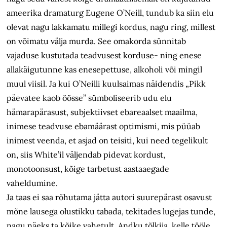
ameerika dramaturg Eugene O’Neill, tundub ka siin elu
olevat nagu lakkamatu millegi kordus, nagu ring, millest
on võimatu välja murda. See omakorda sünnitab
vajaduse kustutada teadvusest korduse- ning enese
allakäigutunne kas enesepettuse, alkoholi või mingil
muul viisil. Ja kui O’Neilli kuulsaimas näidendis „Pikk
päevatee kaob öösse” sümboliseerib udu elu
hämarapärasust, subjektiivset ebareaalset maailma,
inimese teadvuse ebamäärast optimismi, mis püüab
inimest veenda, et asjad on teisiti, kui need tegelikult
on, siis White’il väljendab pidevat kordust,
monotoonsust, kõige tarbetust aastaaegade
vaheldumine.
Ja taas ei saa rõhutama jätta autori suurepärast osavust
mõne lausega olustikku tabada, tekitades lugejas tunde,
nagu näeks ta kõike vahetult. Andku tõlkija, kelle tööle