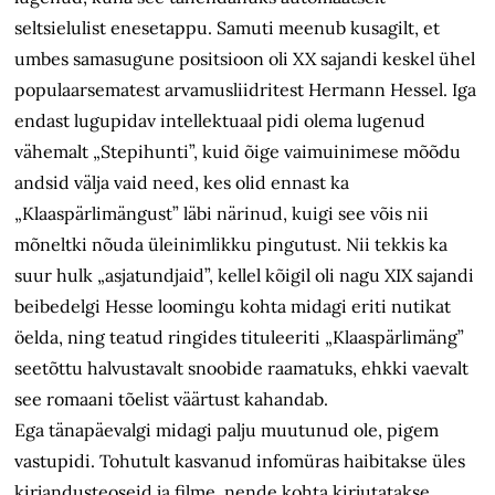
seltsielulist enesetappu. Samuti meenub kusagilt, et
umbes samasugune positsioon oli XX sajandi keskel ühel
populaarsematest arvamusliidritest Hermann Hessel. Iga
endast lugupidav intellektuaal pidi olema lugenud
vähemalt „Stepihunti”, kuid õige vaimuinimese mõõdu
andsid välja vaid need, kes olid ennast ka
„Klaaspärlimängust” läbi närinud, kuigi see võis nii
mõneltki nõuda üleinimlikku pingutust. Nii tekkis ka
suur hulk „asjatundjaid”, kellel kõigil oli nagu XIX sajandi
beibedelgi Hesse loomingu kohta midagi eriti nutikat
öelda, ning teatud ringides tituleeriti „Klaaspärlimäng”
seetõttu halvustavalt snoobide raamatuks, ehkki vaevalt
see romaani tõelist väärtust kahandab.
Ega tänapäevalgi midagi palju muutunud ole, pigem
vastupidi. Tohutult kasvanud infomüras haibitakse üles
kirjandusteoseid ja filme, nende kohta kirjutatakse