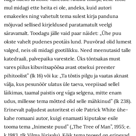
mul midagi ette heita ei ole, andeks, kuid autori
emakeeles ning vahetult tema sulest kirja panduna
mõjuvad sellised kirjeldused paratamatult veelgi
säravamalt. Toodagu jälle vaid paar näidet: „Ühe puu
okste vahelt pudenes peotäis lund. Puuvõrad olid lumest
valged, neis oli midagi gootilikku. Need meenutasid talle
katedraali, palvepaika varestele. Üks töntsakas must
vares piilus kibuvitsapõõsa avast otsekui preester
pihitoolist” (lk 16) või ka: „Ta tõstis pilgu ja vaatas aknast
välja, kus pesunöör ulatus üle taeva, veepiisad sellel
läikimas, taamal paistis org väga selgena, mitte enam
udus, millesse tema mõtted olid selle mähkinud” (lk 238).
Erinevalt paljudest autoritest ei ole Patrick White ühe-
kahe romaani autor, kuigi enamasti kiputakse esile
tooma tema „Inimeste puud” („The Tree of Man”, 1955; e.
k 1983, tlk Vilma Jürisalu). Kõik tema teosed on erinevad