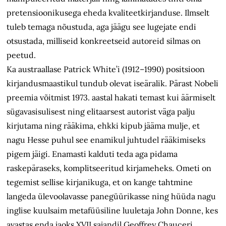
pretensioonikusega eheda kvaliteetkirjanduse. Ilmselt
tuleb temaga nõustuda, aga jäägu see lugejate endi
otsustada, milliseid konkreetseid autoreid silmas on
peetud.
Ka austraallase Patrick White’i (1912–1990) positsioon
kirjandusmaastikul tundub olevat iseäralik. Pärast Nobeli
preemia võitmist 1973. aastal hakati temast kui äärmiselt
sügavasisulisest ning elitaarsest autorist väga palju
kirjutama ning rääkima, ehkki kipub jääma mulje, et
nagu Hesse puhul see enamikul juhtudel rääkimiseks
pigem jäigi. Enamasti kalduti teda aga pidama
raskepäraseks, komplitseeritud kirjameheks. Ometi on
tegemist sellise kirjanikuga, et on kange tahtmine
langeda ülevoolavasse panegüürikasse ning hüüda nagu
inglise kuulsaim metafüüsiline luuletaja John Donne, kes
avastas enda jaoks XVII sajandil Geoffrey Chauceri