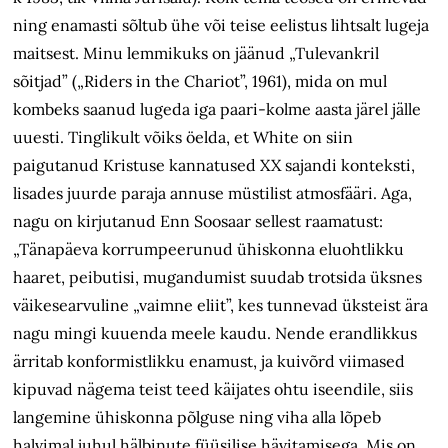
ning enamasti sõltub ühe või teise eelistus lihtsalt lugeja
maitsest. Minu lemmikuks on jäänud „Tulevankril
sõitjad” („Riders in the Chariot”, 1961), mida on mul
kombeks saanud lugeda iga paari-kolme aasta järel jälle
uuesti. Tinglikult võiks öelda, et White on siin
paigutanud Kristuse kannatused XX sajandi konteksti,
lisades juurde paraja annuse müstilist atmosfääri. Aga,
nagu on kirjutanud Enn Soosaar sellest raamatust:
„Tänapäeva korrumpeerunud ühiskonna eluohtlikku
haaret, peibutisi, mugandumist suudab trotsida üksnes
väikese­arvuline „vaimne eliit”, kes tunnevad üksteist ära
nagu mingi kuuenda meele kaudu. Nende erandlikkus
ärritab konformistlikku enamust, ja kuivõrd viimased
kipuvad nägema teist teed käijates ohtu iseendile, siis
langemine ühiskonna põlguse ning viha alla lõpeb
halvimal juhul hälbinute füüsilise hävitamisega. Mis on