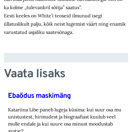
ka kolme „tulevankril sõitja” saatus”.
Eesti keeles on White’i teoseid ilmunud isegi
üllatuslikult palju, kõik neist lugemist väärt ning enamik
varustatud asjaliku saatesõnaga.
Vaata lisaks
Ebaõdus maskimäng
Katariina Libe paneb lugeja küsima: kui suur osa mu
unistustest, hirmudest ja biograafiast ‎kuulub veel
mulle endale ja kui suure osa minust moodustab
avatar? ‎