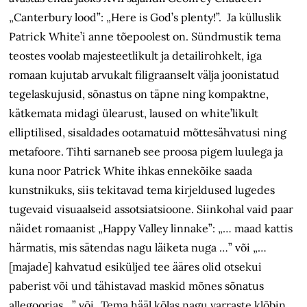
„Canterbury lood”: „Here is God’s plenty!”. Ja külluslik
Patrick White’i anne tõepoolest on. Sündmustik tema
teostes voolab majesteetlikult ja detailirohkelt, iga
romaan kujutab arvukalt filigraanselt välja joonistatud
tegelaskujusid, sõnastus on täpne ning kompaktne,
kätkemata midagi ülearust, laused on white’likult
elliptilised, sisaldades ootamatuid mõttesähvatusi ning
metafoore. Tihti sarnaneb see proosa pigem luulega ja
kuna noor Patrick White ihkas ennekõike saada
kunstnikuks, siis tekitavad tema kirjeldused lugedes
tugevaid visuaalseid assotsiatsioone. Siinkohal vaid paar
näidet romaanist „Happy Valley linnake”: „… maad kattis
härmatis, mis sätendas nagu läiketa nuga …” või „…
[majade] kahvatud esiküljed tee ääres olid otsekui
paberist või und tähistavad maskid mõnes sõnatus
allegoorias…” või „Tema hääl kõlas nagu varraste klõbin,