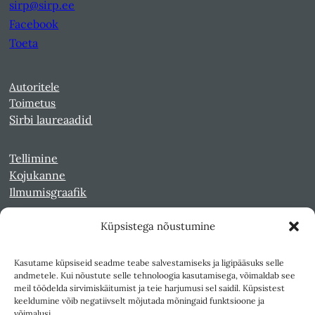
sirp@sirp.ee
Facebook
Toeta
Autoritele
Toimetus
Sirbi laureaadid
Tellimine
Kojukanne
Ilmumisgraafik
Küpsistega nõustumine
Veebiarhiiv
Sirp pdf-failidena Digaris
Kasutame küpsiseid seadme teabe salvestamiseks ja ligipääsuks selle
Kultuurileht 1994-1997
andmetele. Kui nõustute selle tehnoloogia kasutamisega, võimaldab see
Reede 1989-1990
meil töödelda sirvimiskäitumist ja teie harjumusi sel saidil. Küpsistest
Sirp ja Vasar 1940-1989
keeldumine võib negatiivselt mõjutada mõningaid funktsioone ja
võimalusi.