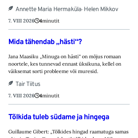
,
Annette Maria Hermaküla
Helen Mikkov
7. VIII 2026
4
minutit
Mida tähendab „hästi“?
Jana Maasiku „Minuga on hästi“ on mõjus romaan
noortele, kes tunnevad ennast üksikuna, ‎kellel on
väiksemat sorti probleeme või muresid.‎
Tair Tiitus
7. VIII 2026
4
minutit
Tõlkida tuleb südame ja hingega
Guillaume Gibert: „Tõlkides hingad raamatuga samas