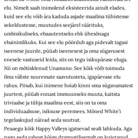
elu. Nimelt saab inimolend eksisteerida ainult elades,
kuid see elu võib ära kaduda asjade maailma tühistesse
sekeldustesse, muutudes seejärel väärituks,
umbisikuliseks, ebaautentseks ehk ühesõnaga
ebainimlikuks. Kui see elu pöördub aga pidevalt tagasi
iseenese juurde, püüab iseenesest ja oma sügavusest
enesele vastuseid leida, siis on tegu isikupärase eluga.
Nii on mõtisklenud Unamuno. See kõik võib toimuda
ilma väliste suuremate saavutusteta, igapäevase elu
rahus. Piisab, kui inimene hoiab kinni oma sügavamatest
juurtest, püüab ennast immuunseks muuta, kaitsta
triviaalse ja tühja maailma eest, siis on ta oma
individuaalsuse, isiksuse peremees. Mõned White’i
tegelaskujud näivad seda suutvat.
Peaaegu kõik Happy Valleys igatsevad sealt lahkuda. Aga
nagu seda vahest kõige dramaatilisemalt on kujutanud