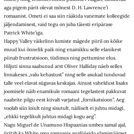
aga pigem pärit olevat mõnest D. H. Lawrence’i
romaanist. Ometi ei saa siin rääkida vanemate kolleegide
jäljendamisest, vaid tegu on juba täiesti eripärase
Patrick White’iga.
Happy Valley väikelinn lumiste mägede piiril on kõike
muud kui õnnelik paik ning enamikku selle elanikest
piinab frustratsioon, tüdimus ning pettumine elus.
Hiljuti sinna saabunud arst Oliver Halliday näeb selles
linnakeses „valu kehastust” ning selle asukad tunduvad
talle veel elavat sügavas keskajas. Ainust vaheldust lisaks
joomisele näib enamikule romaani tegelastest pakkuvat
naabrite pilgu eest kiivalt varjatud „fornikatsioon”. Aeg
voolab siin loiult ning sisutult, näiliselt ei juhtu midagi,
„ehkki tegelikult juhtus midagi kogu aeg”.
Nagu Miguel de Unamuno Hispaanias umbes samal ajal,
üritab ka White oma romaanis analüüsida elamisväärset