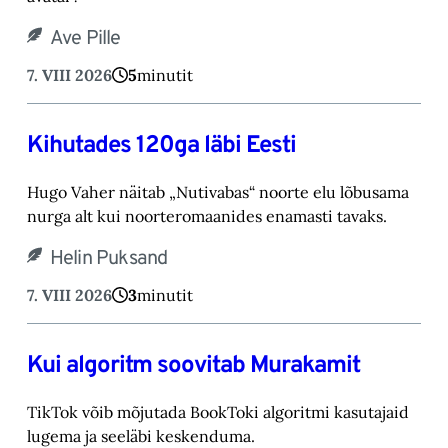
Ave Pille
7. VIII 2026
5
minutit
Kihutades 120ga läbi Eesti
Hugo Vaher näitab „Nutivabas“ noorte elu lõbusama
nurga alt kui noorteromaanides ena‎masti tavaks.‎
Helin Puksand
7. VIII 2026
3
minutit
Kui algoritm soovitab Murakamit
TikTok võib mõjutada BookToki algoritmi kasutajaid
lugema ja seeläbi keskenduma.‎