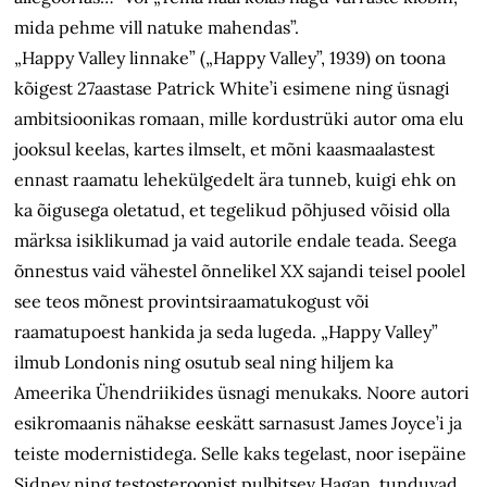
mida pehme vill natuke mahendas”.
„Happy Valley linnake” („Happy Valley”, 1939) on toona
kõigest 27aastase Patrick White’i esimene ning üsnagi
ambitsioonikas romaan, mille kordustrüki autor oma elu
jooksul keelas, kartes ilmselt, et mõni kaasmaalastest
ennast raamatu lehekülgedelt ära tunneb, kuigi ehk on
ka õigusega oletatud, et tegelikud põhjused võisid olla
märksa isiklikumad ja vaid autorile endale teada. Seega
õnnestus vaid vähestel õnnelikel XX sajandi teisel poolel
see teos mõnest provintsiraamatukogust või
raamatupoest hankida ja seda lugeda. „Happy Valley”
ilmub Londonis ning osutub seal ning hiljem ka
Ameerika Ühendriikides üsnagi menukaks. Noore autori
esikromaanis nähakse eeskätt sarnasust James Joyce’i ja
teiste modernistidega. Selle kaks tegelast, noor isepäine
Sidney ning testosteroonist pulbitsev Hagan, tunduvad