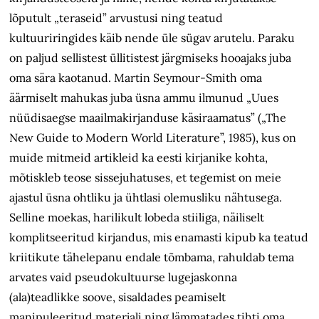
lõputult „teraseid” arvustusi ning teatud
kultuuriringides käib nende üle sügav arutelu. Paraku
on paljud sellistest üllitistest järgmiseks hooajaks juba
oma sära kaotanud. Martin Seymour-Smith oma
äärmiselt mahukas juba üsna ammu ilmunud „Uues
nüüdisaegse maailmakirjanduse käsiraamatus” („The
New Guide to Modern World Literature”, 1985), kus on
muide mitmeid artikleid ka eesti kirjanike kohta,
mõtiskleb teose sissejuhatuses, et tegemist on meie
ajastul üsna ohtliku ja ühtlasi olemusliku nähtusega.
Selline moekas, harilikult lobeda stiiliga, näiliselt
komplitseeritud kirjandus, mis enamasti kipub ka teatud
kriitikute tähelepanu endale tõmbama, rahuldab tema
arvates vaid pseudokultuurse lugejaskonna
(ala)teadlikke soove, sisaldades peamiselt
manipuleeritud materjali ning lämmatades tihti oma