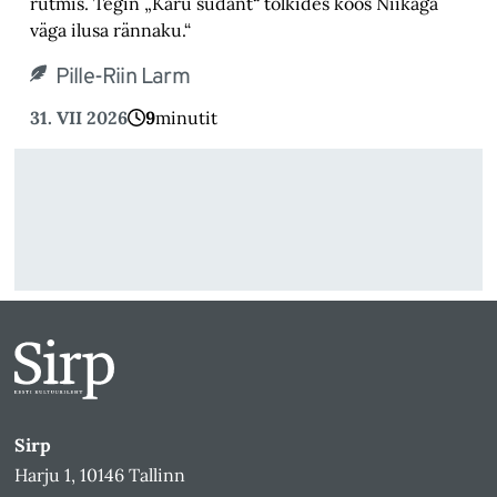
rütmis. Tegin „Karu südant“ tõlkides koos Niikaga
väga ilusa rännaku.“
Pille-Riin Larm
31. VII 2026
9
minutit
Sirp
Harju 1, 10146 Tallinn