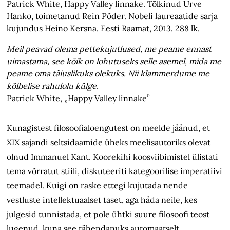
Patrick White, Happy Valley linnake. Tõlkinud Urve
Hanko, toimetanud Rein Põder. Nobeli laureaatide sarja
kujundus Heino Kersna. Eesti Raamat, 2013. 288 lk.
Meil peavad olema pettekujutlused, me peame ennast
uimastama, see kõik on lohutuseks selle asemel, mida me
peame oma täiuslikuks olekuks. Nii klammerdume me
kõlbelise rahulolu külge.
Patrick White, „Happy Valley linnake”
Kunagistest filosoofialoengutest on meelde jäänud, et
XIX sajandi seltsidaamide üheks meelisautoriks olevat
olnud Immanuel Kant. Koorekihi koosviibimistel ülistati
tema võrratut stiili, diskuteeriti kategoorilise imperatiivi
teemadel. Kuigi on raske ettegi kujutada nende
vestluste intellektuaalset taset, aga häda neile, kes
julgesid tunnistada, et pole ühtki suure filosoofi teost
lugenud, kuna see tähendanuks automaatselt