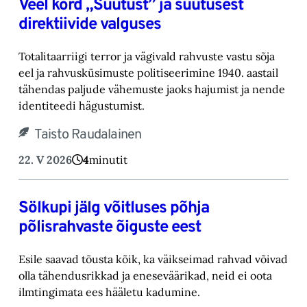
Veel kord „Süütust” ja süütusest
direktiivide valguses
Totalitaarriigi terror ja vägivald rahvuste vastu sõja
eel ja rahvusküsimuste politiseerimine 1940. aastail
tähendas paljude vähemuste jaoks hajumist ja nende
identiteedi hägustumist.
Taisto Raudalainen
22. V 2026
4
minutit
Sölkupi jälg võitluses põhja
põlisrahvaste õiguste eest
Esile saavad tõusta kõik, ka väikseimad rahvad võivad
olla tähendusrikkad ja eneseväärikad, neid ei oota
ilmtingimata ees hääletu kadumine.