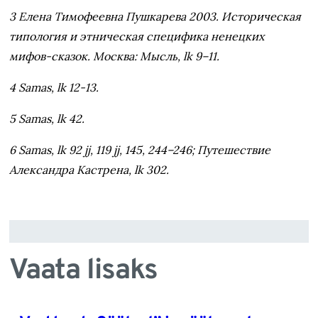
3 Елена Тимофеевна Пушкарева 2003. Историческая
типология и этническая специфика ненецких
мифов-сказок. Москва: Мысль, lk 9–11.
4 Samas, lk 12-13.
5 Samas, lk 42.
6 Samas, lk 92 jj, 119 jj, 145, 244–246; Путешествие
Александра Кастрена, lk 302.
Vaata lisaks