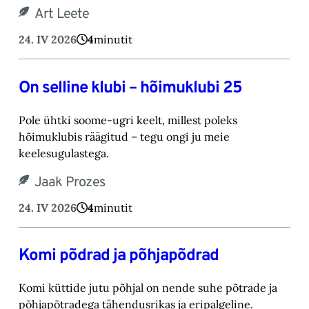
Art Leete
24. IV 2026
4
minutit
On selline klubi – hõimuklubi 25
Pole ühtki soome-ugri keelt, millest poleks
hõimuklubis räägitud – tegu ongi ju meie
keelesugulastega.
Jaak Prozes
24. IV 2026
4
minutit
Komi põdrad ja põhjapõdrad
Komi küttide jutu põhjal on nende suhe põtrade ja
põhjapõtradega tähendusrikas ja eripalgeline.