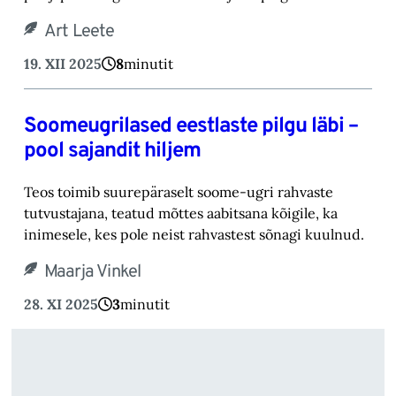
Art Leete
19. XII 2025
8
minutit
Soomeugrilased eestlaste pilgu läbi –
pool sajandit hiljem
Teos toimib suurepäraselt soome-ugri rahvaste
tutvustajana, teatud mõttes aabitsana kõigile, ka
inimesele, kes pole neist rahvastest sõnagi kuulnud.
Maarja Vinkel
28. XI 2025
3
minutit