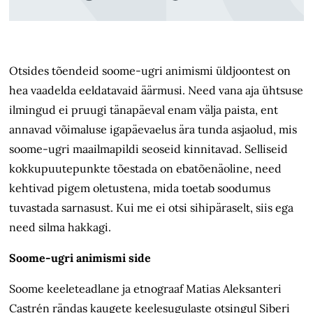
Otsides tõendeid soome-ugri animismi üldjoontest on
hea vaadelda eeldatavaid äärmusi. Need vana aja ühtsuse
ilmingud ei pruugi tänapäeval enam välja paista, ent
annavad võimaluse igapäevaelus ära tunda asjaolud, mis
soome-ugri maailmapildi seoseid kinnitavad. Selliseid
kokkupuutepunkte tõestada on ebatõenäoline, need
kehtivad pigem oletustena, mida toetab soodumus
tuvastada sarnasust. Kui me ei otsi sihipäraselt, siis ega
need silma hakkagi.
Soome-ugri animismi side
Soome keeleteadlane ja etnograaf Matias Aleksanteri
Castrén rändas kaugete keelesugulaste otsingul Siberi