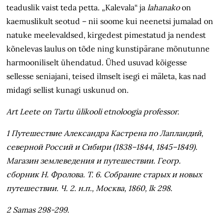
teaduslik vaist teda petta. „Kalevala“ ja
lahanako
on
kaemuslikult seotud – nii soome kui neenetsi jumalad on
natuke meelevaldsed, kirgedest pimestatud ja nendest
kõnelevas laulus on tõde ning kunstipärane mõnutunne
harmooniliselt ühendatud. Ühed usuvad kõigesse
sellesse seniajani, teised ilmselt isegi ei mäleta, kas nad
midagi sellist kunagi uskunud on.
Art Leete on Tartu ülikooli etnoloogia professor.
1 Путешествие Александра Кастрена по Лапландий,
северной Россий и Сибири (1838–1844, 1845–1849).
Магазин землеведения и путешествии. Геогр.
cборник Н. Фролова. Т. 6. Собрание старых и новых
путешествии. Ч. 2. н.п., Москва, 1860, lk 298.
2 Samas 298-299.