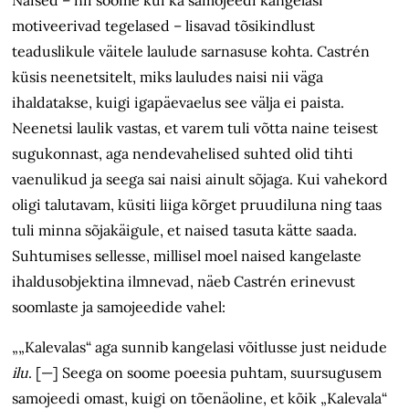
motiveerivad tegelased – lisavad tõsikindlust
teaduslikule väitele laulude sarnasuse kohta. Castrén
küsis neenetsitelt, miks lauludes naisi nii väga
ihaldatakse, kuigi igapäevaelus see välja ei paista.
Neenetsi laulik vastas, et varem tuli võtta naine teisest
sugukonnast, aga nendevahelised suhted olid tihti
vaenulikud ja seega sai naisi ainult sõjaga. Kui vahekord
oligi talutavam, küsiti liiga kõrget pruudiluna ning taas
tuli minna sõjakäigule, et naised tasuta kätte saada.
Suhtumises sellesse, millisel moel naised kangelaste
ihaldusobjektina ilmnevad, näeb Castrén erinevust
soomlaste ja samojeedide vahel:
„„Kalevalas“ aga sunnib kangelasi võitlusse just neidude
ilu
. [—] Seega on soome poeesia puhtam, suursugusem
samojeedi omast, kuigi on tõenäoline, et kõik „Kalevala“