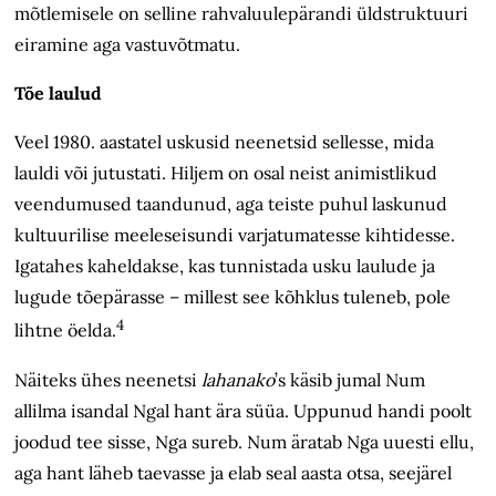
mõtlemisele on selline rahvaluulepärandi üldstruktuuri
eiramine aga vastuvõtmatu.
Tõe laulud
Veel 1980. aastatel uskusid neenetsid sellesse, mida
lauldi või jutustati. Hiljem on osal neist animistlikud
veendumused taandunud, aga teiste puhul laskunud
kultuurilise meeleseisundi varjatumatesse kihtidesse.
Igatahes kaheldakse, kas tunnistada usku laulude ja
lugude tõepärasse – millest see kõhklus tuleneb, pole
4
lihtne öelda.
Näiteks ühes neenetsi
lahanako
’s käsib jumal Num
allilma isandal Ngal hant ära süüa. Uppunud handi poolt
joodud tee sisse, Nga sureb. Num äratab Nga uuesti ellu,
aga hant läheb taevasse ja elab seal aasta otsa, seejärel