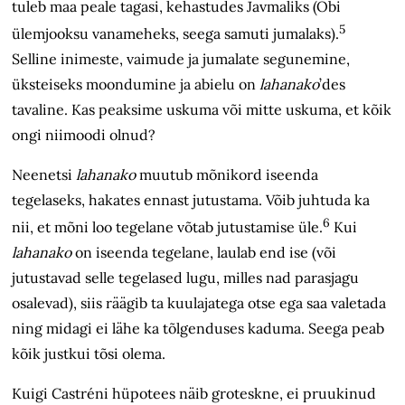
tuleb maa peale tagasi, kehastudes Javmaliks (Obi
5
ülemjooksu vanameheks, seega samuti jumalaks).
Selline inimeste, vaimude ja jumalate segunemine,
üksteiseks moondumine ja abielu on
lahanako
’des
tavaline. Kas peaksime uskuma või mitte uskuma, et kõik
ongi niimoodi olnud?
Neenetsi
lahanako
muutub mõnikord iseenda
tegelaseks, hakates ennast jutustama. Võib juhtuda ka
6
nii, et mõni loo tegelane võtab jutustamise üle.
Kui
lahanako
on iseenda tegelane, laulab end ise (või
jutustavad selle tegelased lugu, milles nad parasjagu
osalevad), siis räägib ta kuulajatega otse ega saa valetada
ning midagi ei lähe ka tõlgenduses kaduma. Seega peab
kõik justkui tõsi olema.
Kuigi Castréni hüpotees näib groteskne, ei pruukinud