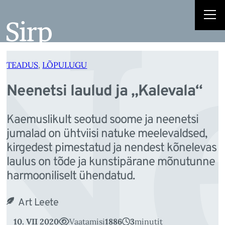
Ne
Liigu
sisu
juurde
TEADUS
, 
LÕPULUGU
Neenetsi laulud ja „Kalevala“
Kaemuslikult seotud soome ja neenetsi
jumalad on ühtviisi natuke meelevaldsed,
kirgedest pimestatud ja nendest kõnelevas
laulus on tõde ja kunstipärane mõnutunne
harmooniliselt ühendatud.
Art Leete
10. VII 2020
Vaatamisi
1886
3
minutit