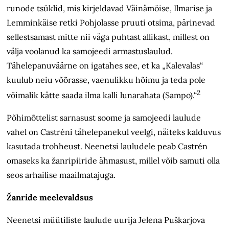
runode tsüklid, mis kirjeldavad Väinämöise, Ilmarise ja
Lemminkäise retki Pohjolasse pruuti otsima, pärinevad
sellestsamast mitte nii väga puhtast allikast, millest on
välja voolanud ka samojeedi armastuslaulud.
Tähelepanuväärne on igatahes see, et ka „Kalevalas“
kuulub neiu võõrasse, vaenulikku hõimu ja teda pole
2
võimalik kätte saada ilma kalli lunarahata (Sampo).“
Põhimõttelist sarnasust soome ja samojeedi laulude
vahel on Castréni tähelepanekul veelgi, näiteks kalduvus
kasutada trohheust. Neenetsi lauludele peab Castrén
omaseks ka žanripiiride ähmasust, millel võib samuti olla
seos arhailise maailmatajuga.
Žanride meelevaldsus
Neenetsi müütiliste laulude uurija Jelena Puškarjova