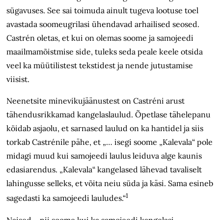
sügavuses. See sai toimuda ainult tugeva lootuse toel
avastada soomeugrilasi ühendavad arhailised seosed.
Castrén oletas, et kui on olemas soome ja samojeedi
maailmamõistmise side, tuleks seda peale keele otsida
veel ka müütilistest tekstidest ja nende jutustamise
viisist.
Neenetsite minevikujäänustest on Castréni arust
tähendusrikkamad kangelaslaulud. Õpetlase tähelepanu
köidab asjaolu, et sarnased laulud on ka hantidel ja siis
torkab Castrénile pähe, et „… isegi soome „Kalevala“ pole
midagi muud kui samojeedi laulus leiduva alge kaunis
edasiarendus. „Kalevala“ kangelased lähevad tavaliselt
lahingusse selleks, et võita neiu süda ja käsi. Sama esineb
1
sagedasti ka samojeedi lauludes.“
Naised – nii soome kui ka samojeedi kangelasi