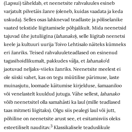
(Lapsui) täheldab, et neenetsite rahvaluules esineb
varjatult pilvetäis žanre (oleneb, kuidas vaadata ja keda
uskuda). Selles osas lahknevad teadlaste ja põliselanike
vaated tekstide liigitamisele põhjalikult. Mida neenetsid
tajuvad ühe jutuliigina (
lahanako
), selle liigitab neenetsi
keele ja kultuuri uurija Toivo Lehtisalo näiteks kümneks
eri žanriks. Teised rahvaluuleteadlased on esinenud
tagasihoidlikumalt, pakkudes välja, et
lahanako
’d
jaotuvad neljaks-viieks žanriks. Neenetsite meelest ei
ole siiski vahet, kas on tegu müütilise pärimuse, laste
muinasjutu, loomade käitumise kirjelduse, šamaaniloo
või venelastelt kuuldud jutuga. Vähe sellest,
lahanako
võib neenetsitel olla samahästi ka laul (mille teadlased
taas mitmeti liigitaks). Olgu siis pealegi laul või jutt,
põhiline on neenetsite arust see, et esitamisviis oleks
3
esteetiliselt nauditav.
Klassikalisele teaduslikule