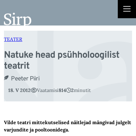
Na
Liigu
sisu
juurde
TEATER
Natuke head psühholoogilist
teatrit
Peeter Piiri
18. V 2012
Vaatamisi
814
2
minutit
Vilde teatri mittekutselised näitlejad mängivad julgelt
varjundite ja pooltoonidega.