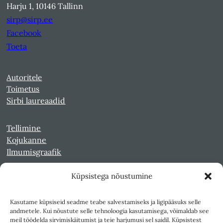
Harju 1, 10146 Tallinn
sirp@sirp.ee
Facebook
Toeta
Autoritele
Toimetus
Sirbi laureaadid
Tellimine
Kojukanne
Ilmumisgraafik
Küpsistega nõustumine
Veebiarhiiv
Sirp pdf-failidena Digaris
Kasutame küpsiseid seadme teabe salvestamiseks ja ligipääsuks selle
Kultuurileht 1994-1997
andmetele. Kui nõustute selle tehnoloogia kasutamisega, võimaldab see
Reede 1989-1990
meil töödelda sirvimiskäitumist ja teie harjumusi sel saidil. Küpsistest