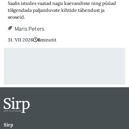
Saalis istudes vaatad nagu kaevandisse ning püüad
tõlgendada paljanduvate kihtide tähendust ja
seoseid.
Maris Peters
31. VII 2026
6
minutit
Sirp