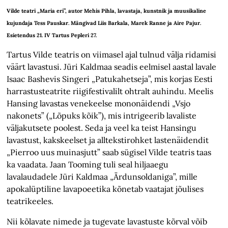
Vilde teatri „Maria eri”, autor Mehis Pihla, lavastaja, kunstnik ja muusikaline
kujundaja Tess Pauskar. Mängivad Liis Barkala, Marek Ranne ja Aire Pajur.
Esietendus 21. IV Tartus Pepleri 27.
Tartus Vilde teatris on viimasel ajal tulnud välja ridamisi
väärt lavastusi. Jüri Kaldmaa seadis eelmisel aastal lavale
Isaac Bashevis Singeri „Patukahetseja”, mis korjas Eesti
harrastusteatrite riigifestivalilt ohtralt auhindu. Meelis
Hansing lavastas venekeelse mononäidendi „Vsjo
nakonets” („Lõpuks kõik”), mis intrigeerib lavaliste
väljakutsete poolest. Seda ja veel ka teist Hansingu
lavastust, kakskeelset ja alltekstirohket lastenäidendit
„Pierroo uus muinasjutt” saab sügisel Vilde teatris taas
ka vaadata. Jaan Tooming tuli seal hiljaaegu
lavalaudadele Jüri Kaldmaa „Ärdunsoldaniga”, mille
apokalüptiline lavapoeetika kõnetab vaatajat jõulises
teatrikeeles.
Nii kõlavate nimede ja tugevate lavastuste kõrval võib