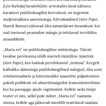
(Liis Barkala) lavadebüüti: arvestades laval nähtava
karakteri psühholoogilist keerukust, on tegemist
muljetavaldava saavutusega. Kõrvalosalised (Aire Pajur,
Marek Ranne) näitavad üles samaväärset lavaoskust, kui
nad toetavad peaosalise mängu ja tekitavad tervikliku
ansamblitöö.
„Maria eri” on psühholoogiline mõistulugu. Täiesti
tavalise perekonna idülli siseneb müstiline Ametnik
(Aire Pajur), kes hakkab pereliikmeid „testima”. Kergelt
kafkaliku alatooniga psühholoogilised mängud, üha uute
emotsionaalsete ja käitumuslike tasandite paljastumine
pakub publikule nii absurdimaigulist äratundmisrõõmu
kui ka parasjagu ajude ragistamist. Kellele seda tüüpi
teater ei istu, sellel pole mõtet „Maria eri” vaatama
minna, kellele aga jätkuvalt meeldib teatrilaval vaadata