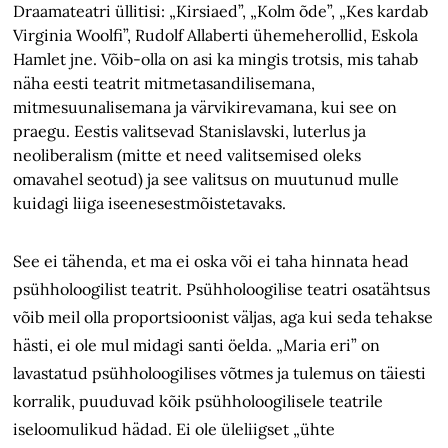
Draamateatri üllitisi: „Kirsiaed”, „Kolm õde”, „Kes kardab
Virginia Woolfi”, Rudolf Allaberti ühemeherollid, Eskola
Hamlet jne. Võib-olla on asi ka mingis trotsis, mis tahab
näha eesti teatrit mitmetasandilisemana,
mitmesuunalisemana ja värvikirevamana, kui see on
praegu. Eestis valitsevad Stanislavski, luterlus ja
neoliberalism (mitte et need valitsemised oleks
omavahel seotud) ja see valitsus on muutunud mulle
kuidagi liiga iseenesestmõistetavaks.
See ei tähenda, et ma ei oska või ei taha hinnata head
psühholoogilist teatrit. Psühholoogilise teatri osatähtsus
võib meil olla proportsioonist väljas, aga kui seda tehakse
hästi, ei ole mul midagi santi öelda. „Maria eri” on
lavastatud psühholoogilises võtmes ja tulemus on täiesti
korralik, puuduvad kõik psühholoogilisele teatrile
iseloomulikud hädad. Ei ole üleliigset „ühte