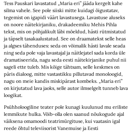
Tess Pauskari lavastatud „Maria eri” jääda kergelt kahe
silma vahele. See pole siiski mitte kuidagi õigustatav,
tegemist on igapidi väärt lavastusega. Lavastuse aluseks
on noore näitekirjaniku, drakadeemiku Mehis Pihla
tekst, mis on põhjalikult läbi mõeldud, hästi rütmistatud
ja täpselt tasakaalustatud. See on draamatekst selle heas
ja algses tähenduses: seda on võimalik hästi lavale seada
ning seda pole vaja lavastajal ja näitlejatel sada korda üle
dramatiseerida, nagu seda eesti näitekirjanike puhul nii
sageli ette tuleb. Mis kõige tähtsam, selle keskmes on
päris dialoog, mitte vastastikku pillutavad monoloogid,
nagu on meie kandis miskipärast kombeks. „Maria eri”
on kirjutatud lava jaoks, selle autor ilmselgelt tunneb lava
loogikat.
Psühholoogiline teater pole kunagi kuulunud mu eriliste
lemmikute hulka. Võib-olla olen saanud nõukogude ajal
väiksena omamoodi teatrimürgituse, kui vaatasin igal
reede õhtul televiisorist Vanemuise ja Eesti