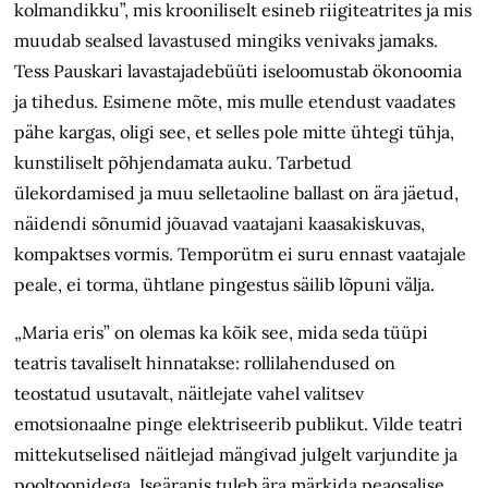
kolmandikku”, mis krooniliselt esineb riigiteatrites ja mis
muudab sealsed lavastused mingiks venivaks jamaks.
Tess Pauskari lavastajadebüüti iseloomustab ökonoomia
ja tihedus. Esimene mõte, mis mulle etendust vaadates
pähe kargas, oligi see, et selles pole mitte ühtegi tühja,
kunstiliselt põhjendamata auku. Tarbetud
ülekordamised ja muu selletaoline ballast on ära jäetud,
näidendi sõnumid jõuavad vaatajani kaasakiskuvas,
kompaktses vormis. Temporütm ei suru ennast vaatajale
peale, ei torma, ühtlane pingestus säilib lõpuni välja.
„Maria eris” on olemas ka kõik see, mida seda tüüpi
teatris tavaliselt hinnatakse: rollilahendused on
teostatud usutavalt, näitlejate vahel valitsev
emotsionaalne pinge elektriseerib publikut. Vilde teatri
mittekutselised näitlejad mängivad julgelt varjundite ja
pooltoonidega. Iseäranis tuleb ära märkida peaosalise