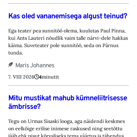
Kas oled vananemisega algust teinud?
Ega teater pea sunnitöö olema, kuulutas Paul Pinna,
kui Ants Lauteri nõudlik vaim talle närvi-‎dele hakkas
käima. Suveteater pole sunnitöö, seda on Pärnus
tunda.‎
Maris Johannes
7. VIII 2026
4
minutit
Mitu mustikat mahub kümneliitrisesse
ämbrisse?
Tegu on Urmas Sisaski looga, aga näidendi keskmes
on eelkõige erilise inimese raskused ning ‎seetõttu
jääb ehk pisut kõrvaliseks tema väärtus ja tähendus