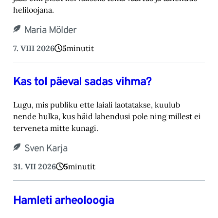
heliloojana.‎
Maria Mölder
7. VIII 2026
5
minutit
Kas tol päeval sadas vihma?
Lugu, mis publiku ette laiali laotatakse, kuulub
nende hulka, kus häid lahendusi pole ning millest ei
terveneta mitte kunagi.
Sven Karja
31. VII 2026
5
minutit
Hamleti arheoloogia