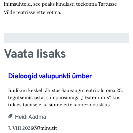
inimsuhteid, see peaks kindlasti teekonna Tartusse
Vilde teatrisse ette võtma.
Vaata lisaks
Dialoogid valupunkti ümber
Juulikuu keskel tähistas Saueaugu teatritalu oma 25.
tegutsemisaastat sümpoosioniga „Teater ‎udus“, kus
tuli esitamisele ka siinne ettekanne-mõtisklus.‎
Heidi Aadma
7. VIII 2026
7
minutit