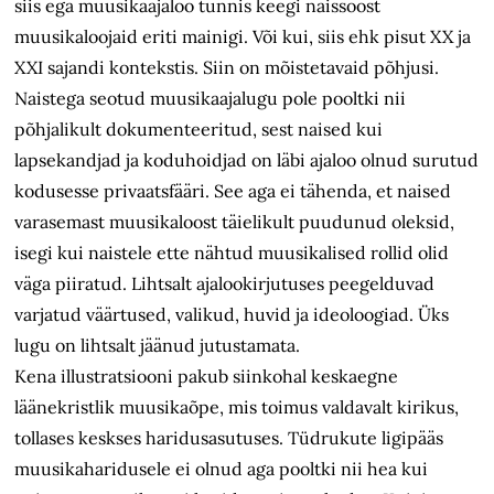
siis ega muusikaajaloo tunnis keegi naissoost
muusikaloojaid eriti mainigi. Või kui, siis ehk pisut XX ja
XXI sajandi kontekstis. Siin on mõistetavaid põhjusi.
Naistega seotud muusikaajalugu pole pooltki nii
põhjalikult dokumenteeritud, sest naised kui
lapsekandjad ja koduhoidjad on läbi ajaloo olnud surutud
kodusesse privaatsfääri. See aga ei tähenda, et naised
varasemast muusikaloost täielikult puudunud oleksid,
isegi kui naistele ette nähtud muusikalised rollid olid
väga piiratud. Lihtsalt ajalookirjutuses peegelduvad
varjatud väärtused, valikud, huvid ja ideoloogiad. Üks
lugu on lihtsalt jäänud jutustamata.
Kena illustratsiooni pakub siinkohal keskaegne
läänekristlik muusikaõpe, mis toimus valdavalt kirikus,
tollases keskses haridusasutuses. Tüdrukute ligipääs
muusikaharidusele ei olnud aga pooltki nii hea kui