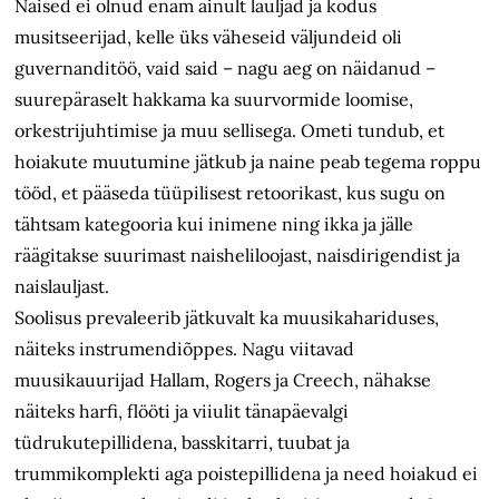
Naised ei olnud enam ainult lauljad ja kodus
musitseerijad, kelle üks väheseid väljundeid oli
guvernanditöö, vaid said – nagu aeg on näidanud –
suurepäraselt hakkama ka suurvormide loomise,
orkestrijuhtimise ja muu sellisega. Ometi tundub, et
hoiakute muutumine jätkub ja naine peab tegema roppu
tööd, et pääseda tüüpilisest retoorikast, kus sugu on
tähtsam kategooria kui inimene ning ikka ja jälle
räägitakse suurimast naisheliloojast, naisdirigendist ja
naislauljast.
Soolisus prevaleerib jätkuvalt ka muusikahariduses,
näiteks instrumendiõppes. Nagu viitavad
muusikauurijad Hallam, Rogers ja Creech, nähakse
näiteks harfi, flööti ja viiulit tänapäevalgi
tüdrukutepillidena, basskitarri, tuubat ja
trummikomplekti aga poistepillidena ja need hoiakud ei