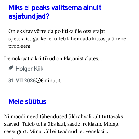
Miks ei peaks valitsema ainult
asjatundjad?
On eksitav võrrelda poliitika üle otsustajat
spetsialistiga, kellel tuleb lahendada kitsas ja ühene
probleem.
Demokraatia kriitikud on Platonist alates…
Holger Kiik
31. VII 2026
6
minutit
Meie süütus
Niimoodi need tähendused üldrahvalikult tuttavaks
saavad. Tuleb teha üks laul, saade, reklaam. Midagi
seesugust. Mina küll ei teadnud, et venelasi…