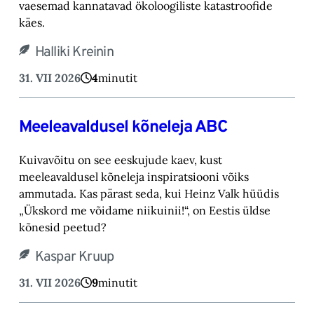
vaesemad kannatavad ökoloogiliste katastroofide
käes.
Halliki Kreinin
31. VII 2026
4
minutit
Meeleavaldusel kõneleja ABC
Kuivavõitu on see eeskujude kaev, kust
meeleavaldusel kõneleja inspiratsiooni võiks
ammutada. Kas pärast seda, kui Heinz Valk hüüdis
„Ükskord me võidame niikuinii!“, on Eestis üldse
kõnesid peetud?
Kaspar Kruup
31. VII 2026
9
minutit