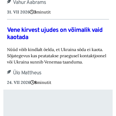
Vahur Aabrams
31. VII 2026
3
minutit
Vene kirvest ujudes on võimalik vaid
kaotada
Nüüd võib kindlalt öelda, et Ukraina sõda ei kaota.
Sõjategevus kas peatatakse praegusel kontaktjoonel
või Ukraina sunnib Venemaa taanduma.
Ülo Mattheus
24. VII 2026
8
minutit