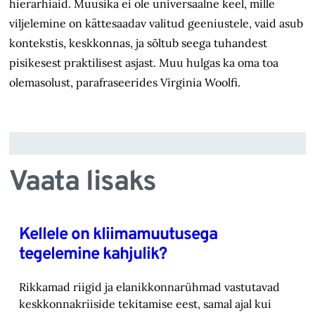
hierarhiaid. Muusika ei ole universaalne keel, mille
viljelemine on kättesaadav valitud geeniustele, vaid asub
kontekstis, keskkonnas, ja sõltub seega tuhandest
pisikesest praktilisest asjast. Muu hulgas ka oma toa
olemasolust, parafraseerides Virginia Woolfi.
Vaata lisaks
Kellele on kliimamuutusega
tegelemine kahjulik?
Rikkamad riigid ja elanikkonnarühmad vastutavad
keskkonnakriiside tekitamise eest, samal ajal kui