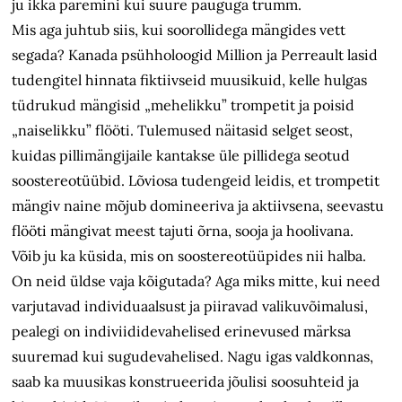
ju ikka paremini kui suure pauguga trumm.
Mis aga juhtub siis, kui soorollidega mängides vett
segada? Kanada psühholoogid Million ja Perreault lasid
tudengitel hinnata fiktiivseid muusikuid, kelle hulgas
tüdrukud mängisid „mehelikku” trompetit ja poisid
„naiselikku” flööti. Tulemused näitasid selget seost,
kuidas pillimängijaile kantakse üle pillidega seotud
soostereotüübid. Lõviosa tudengeid leidis, et trompetit
mängiv naine mõjub domineeriva ja aktiivsena, seevastu
flööti mängivat meest tajuti õrna, sooja ja hoolivana.
Võib ju ka küsida, mis on soostereotüüpides nii halba.
On neid üldse vaja kõigutada? Aga miks mitte, kui need
varjutavad individuaalsust ja piiravad valikuvõimalusi,
pealegi on indiviididevahelised erinevused märksa
suuremad kui sugudevahelised. Nagu igas valdkonnas,
saab ka muusikas konstrueerida jõulisi soosuhteid ja