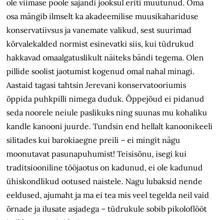
ole viimase poole sajandi jooksul eriti muutunud. Oma
osa mängib ilmselt ka akadeemilise muusikahariduse
konservatiivsus ja vanemate valikud, sest suurimad
kõrvalekalded normist esinevatki siis, kui tüdrukud
hakkavad omaalgatuslikult näiteks bändi tegema. Olen
pillide soolist jaotumist kogenud omal nahal minagi.
Aastaid tagasi tahtsin Jerevani konservatooriumis
õppida puhkpilli nimega duduk. Õppejõud ei pidanud
seda noorele neiule paslikuks ning suunas mu kohaliku
kandle kanooni juurde. Tundsin end hellalt kanoonikeeli
silitades kui barokiaegne preili – ei mingit nägu
moonutavat pasunapuhumist! Teisisõnu, isegi kui
traditsiooniline tööjaotus on kadunud, ei ole kadunud
ühiskondlikud ootused naistele. Nagu lubaksid nende
eeldused, ajumaht ja ma ei tea mis veel tegelda neil vaid
õrnade ja ilusate asjadega – tüdrukule sobib pikolo­flööt