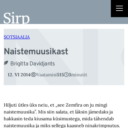
N
Liigu
sisu
juurde
SOTSIAALIA
Naistemuusikast
Brigitta Davidjants
12. VI 2014
Vaatamisi
515
3
minutit
Hiljuti ütles üks neiu, et „see Zemfira on ju mingi
naistemuusika”. Mis siin salata, et läksin jämedaks ja
hakkasin teda kiusama küsimustega, mida tähendab
naistemuusika ja miks sellega kaasneb ninakrimpsutus.