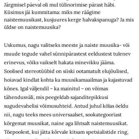
Järgmisel päeval oli mul tülinorimise pärast häbi.
Küsimus jäi kummitama: miks me räägime
naistemuusikast, kusjuures kerge halvakspanuga? Ja mis
üldse on naistemuusika?
Uskumus, nagu valitseks meeste ja naiste muusika- või
muude tegude vahel sünnipärastest eeldustest tulenev
erinevus, võiks vaikselt hakata minevikku jääma.
Soolised stereotüübid on siiski ootamatult elujõulised,
hoiavad kindlat kohta ka muusikamaailmas ja kajastuvad
kõnes. Igal väljendil – ka mainitul – on võimas
tähendusväli, mis peegeldab sajanditepikkusi
sugudevahelisi võimu­suhteid. Antud juhul kõlas öeldu
nii, nagu teeks mees universaalset, soo­kategooriast
kõrgemat muusikat, naine aga lihtsalt naistemuusikat.
Tõepoolest, kui jätta kõrvale kitsam spetsialistide ring,