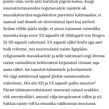
poiste oma, neile anti haridust pigem kodus. Kuigi
usuinstitutsioonides tegutsevatele naistele oli
muusikaharidus suguõdedest paremini kättesaadav, ei
saanud nad ilmselt nii süvendatud õpet kui mehed.
Sedasi võibki jääda mulje, et ainus naissoost vaimuliku
muusika looja enne XX sajandit oli Hildegard von Bingen
XI-XII sajandi vahetusel. XX sajandi vältel leidis aga aset
hulk reforme, mis suurendasid naiste ligipääsu
religioossele muusika­elule ja selle tulemusel ongi lõviosa
naiste vaimulikest heliteostest kirjutatud viimase saja
aasta vältel. Asi taandub lubamisele ja keelamisele.
Nii nägi möödunud sajand jõulist naismuusikute
esiletõusu. Mis siis XIX ja XX sajandi paiku muutus?
Pärast tööstusrevolutsiooni sisenesid naised avalikku
ehk meestesfääri, astusid välja tavapärasest rollist ja nii
hakkas naiste roll ka muusika valdkonnas muutuma.