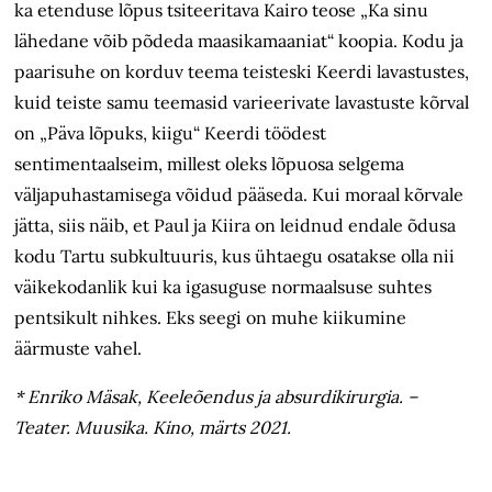
ka etenduse lõpus tsiteeritava Kairo teose „Ka sinu
lähedane võib põdeda maasikamaaniat“ koopia. Kodu ja
paarisuhe on korduv teema teisteski Keerdi lavastustes,
kuid teiste samu teemasid varieerivate lavastuste kõrval
on „Päva lõpuks, kiigu“ Keerdi töödest
sentimentaalseim, millest oleks lõpuosa selgema
väljapuhastamisega võidud pääseda. Kui moraal kõrvale
jätta, siis näib, et Paul ja Kiira on leidnud endale õdusa
kodu Tartu subkultuuris, kus
ühtaegu
osatakse olla nii
väikekodanlik kui ka igasuguse normaalsuse suhtes
pentsikult nihkes. Eks seegi on muhe kiikumine
äärmuste vahel.
* Enriko Mäsak, Keeleõendus ja absurdikirurgia. –
Teater. Muusika. Kino, märts 2021.