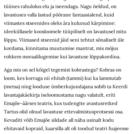
tüünes rahu
lolus elu ja iseendaga. Nagu
öeldud, o
n
lavastuses valla lastud pöörane fantaasialend, kuid
viimastes stseenides oleks ära kulunud kärpimine:
ideeküllasele koosloomele
tüüpiliselt
on lavastusel mitu
lõppu. Viimased stseenid jäid seni tehtut sõnaliselt
üle
kordama, kinnitama muutumise mantrat,
mis mõjus
rohkem moraalilugemise kui lavastuse lõppakordina.
Aga mis on sel kõigel tegemist kobrastega? Kobras on
loom, kes korraga nii ehitab (tammi) kui ka lammutab
(metsa) ning looduse ümberkujundajana sobib ta Keerdi
lavastajakäekirja iseloomustama nagu valatult, eriti
Emajõe-äärses teatris, kus tudengite avastusretked
Tartus olid olnud lavastuse ettevalmistusprotsessi osa.
Kevaditi võib Emajõe sildade all näha usinalt kodu
ehitavaid kopraid, kaarsilla alt oli toodud teatri fuajeesse