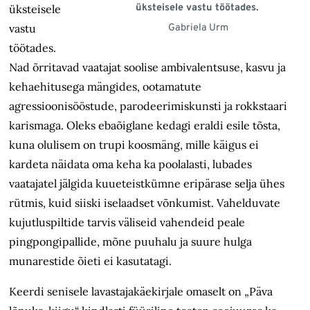
üksteisele vastu töötades.
üksteisele
vastu
Gabriela Urm
töötades.
Nad õrritavad vaatajat soolise ambivalentsuse, kasvu ja
kehaehitusega mängides, ootamatute
agressioonisööstude, parodeerimiskunsti ja rokkstaari
karismaga. Oleks ebaõiglane kedagi eraldi esile tõsta,
kuna olulisem on trupi koosmäng, mille käigus ei
kardeta näidata oma keha ka poolalasti, lubades
vaatajatel jälgida kuueteistkümne eripärase selja ühes
rütmis, kuid siiski iselaadset võnkumist. Vahelduvate
kujutluspiltide tarvis väliseid vahendeid peale
pingpongipallide, mõne puuhalu ja suure hulga
munarestide õieti ei kasutatagi.
Keerdi senisele lavastajakäekirjale omaselt on „Päva