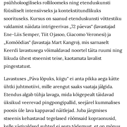
psühholoogiliseks rolliloomeks ning etenduskunsti
füüsiliselt intensiivseks ja kontekstitundlikuks
soorituseks. Kursus on saanud etenduskunsti võttestiku
valdamist näidata intrigeerivas „72 päevas“ (lavastajad
Ene-Liis Semper, Tiit Ojasoo, Giacomo Veronesi) ja
„Komöödias“ (lavastaja Mart Kangro), mis sarnaselt
Keerdi lavastusega
võimalda
vad noortel täita ruumi ning
liikuda
ühest stseenist teise, kaotamata lavalist
pingestatust.
Lavastuses „Päva lõpuks, kiigu“ ei anta pikka aega
kätte
ühtki juhtmotiivi, mille
arengut saaks vaataja jälgida.
Etendus algab tühja lavaga, mida kõigepealt täidavad
üksikud veerevad pingpongipallid, seejärel kummalises
poosis üle lava kappavad näitlejad. Juba järgmises
stseenis kehastavad tegelased rõõmsaid kopraonusid,
kelle vägivaldsed suhted ei sega tõdemust, et on mõnus