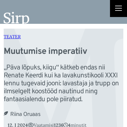
M
Liigu
sisu
juurde
TEATER
Muutumise imperatiiv
„Päva lõpuks, kiigu“ kätkeb endas nii
Renate Keerdi kui ka lavakunstikooli XXXI
lennu tugevaid jooni: lavastaja ja trupp on
ilmselgelt koostööd nautinud ning
fantaasialendu pole piiratud.
Riina Oruaas
12. I 2024
Vaatamisi
1236
4
minutit