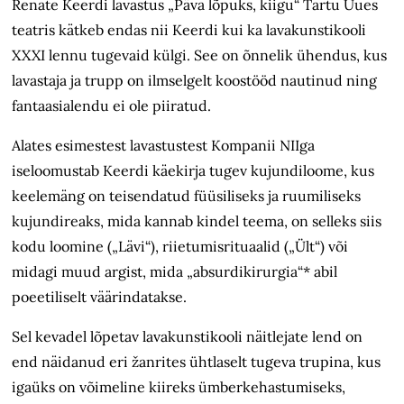
Renate Keerdi lavastus „Päva lõpuks, kiigu“ Tartu Uues
teatris kätkeb endas nii Keerdi kui ka lavakunstikooli
XXXI lennu tugevaid külgi. See on õnnelik ühendus, kus
lavastaja ja trupp on ilmselgelt koostööd nautinud ning
fantaasia­lendu ei ole piiratud.
Alates esimestest lavastustest Kompanii NIIga
iseloomustab Keerdi käekirja tugev kujundiloome, kus
keelemäng on teisendatud füüsiliseks ja ruumiliseks
kujundireaks, mida kannab kindel teema, on selleks siis
kodu loomine („Lävi“), riietumisrituaalid („Ült“) või
midagi muud argist, mida „absurdi­kirurgia“* abil
poeetiliselt väärindatakse.
Sel kevadel lõpetav lavakunstikooli näitlejate lend on
end näidanud eri žanrites ühtlaselt tugeva trupina, kus
igaüks on võimeline kiireks ümberkehastumiseks,