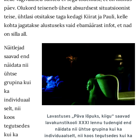
päev. Olukord teiseneb ühest absurdsest situatsioonist
teise, ühtlasi otsitakse taga kedagi Kiirat ja Pauli, kelle
kohta jagatakse alustuseks vaid ebamäärast infot, et nad
on silla all.
Näitlejad
saavad end
näidata nii
ühtse
grupina kui
ka
individuaal
selt, nii
Lavastuses „Päva lõpuks, kiigu“ saavad
koos
lavakunstikooli XXXI lennu tudengid end
tegutsedes
näidata nii ühtse grupina kui ka
kui ka
individuaalselt, nii koos tegutsedes kui ka