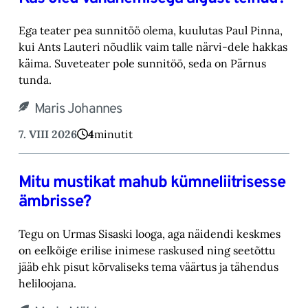
Ega teater pea sunnitöö olema, kuulutas Paul Pinna,
kui Ants Lauteri nõudlik vaim talle närvi-‎dele hakkas
käima. Suveteater pole sunnitöö, seda on Pärnus
tunda.‎
Maris Johannes
7. VIII 2026
4
minutit
Mitu mustikat mahub kümneliitrisesse
ämbrisse?
Tegu on Urmas Sisaski looga, aga näidendi keskmes
on eelkõige erilise inimese raskused ning ‎seetõttu
jääb ehk pisut kõrvaliseks tema väärtus ja tähendus
heliloojana.‎