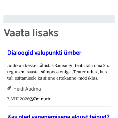
Vaata lisaks
Dialoogid valupunkti ümber
Juulikuu keskel tähistas Saueaugu teatritalu oma 25.
tegutsemisaastat sümpoosioniga „Teater ‎udus“, kus
tuli esitamisele ka siinne ettekanne-mõtisklus.‎
Heidi Aadma
7. VIII 2026
7
minutit
Kas oled vananemisega algust teinud?