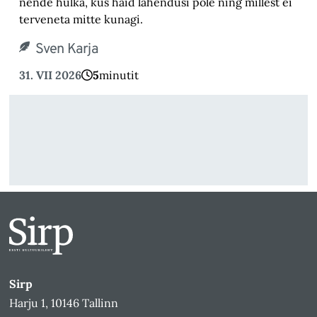
nende hulka, kus häid lahendusi pole ning millest ei
terveneta mitte kunagi.
Sven Karja
31. VII 2026
5
minutit
Sirp
Harju 1, 10146 Tallinn