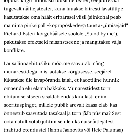
lõpuks, kiigu“ kindlasti füüsiline teater, seejuures ka
tugevalt näitlejateater, kuna luuakse kiiresti lavatüüpe,
kasutatakse oma häält eripärasel viisil (siinkohal peab
mainima pinksipalli-koprapõskedega tausta-„ümisejaid“
Richard Esteri
kõrgehäälsele soolole
„Stand by me“),
pakutakse efektseid misanstseene ja mängitakse välja
konflikte.
Lausa linnaehitusliku mõõtme saavutab mäng
munarestidega, mis laotakse kõrgusesse, seejärel
lükatakse
üle lavapõranda laiali, et kaootiline hunnik
omaenda elu elama hakkaks. Muna­restidest torni
ehitamise stseen sisaldab endas kindlasti enim
soorituspinget, millele publik ärevalt kaasa elab: kas
õnnestub saavutada tasakaal ja torn jääb püsima? Sest
ootamatult võtab juhtimise üle üks naisnäitlejatest
(nähtud etendustel Hanna Jaanovits või Hele Palumaa
)