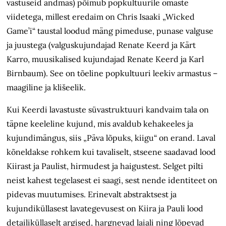
vastuseid andmas) põimub popkultuurile omaste
viidetega, millest eredaim on Chris Isaaki „Wicked
Game’i“ taustal loodud mäng pimeduse, punase valguse
ja juustega (valguskujundajad Renate Keerd ja
Kärt
Karr
o, muusikalised kujundajad Renate Keerd ja Karl
Birnbaum). See on tõeline popkultuuri leekiv armastus –
maagiline ja klišeelik.
Kui Keerdi lavastuste süvastruktuuri kandvaim tala on
täpne keeleline kujund, mis avaldub kehakeeles ja
kujundimängus, siis „Päva lõpuks, kiigu“ on erand. Laval
kõneldakse rohkem kui tavaliselt, stseene saadavad lood
Kiirast ja Paulist, hirmudest ja haigustest. Selget pilti
neist kahest tegelasest ei saagi, sest nende identiteet on
pidevas muutumises. Erinevalt abstraktsest ja
kujundiküllasest lavategevusest on Kiira ja Pauli lood
detailiküllaselt argised, hargnevad laiali ning lõpevad