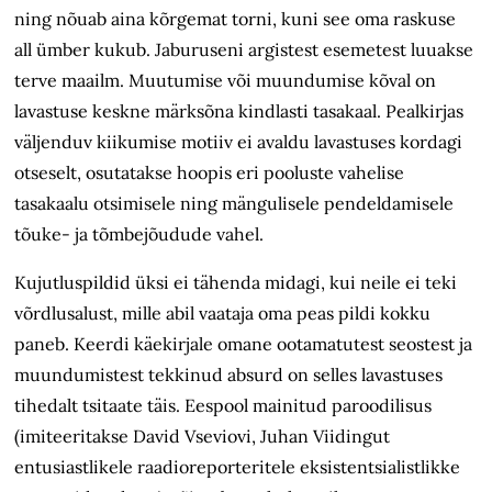
ning nõuab aina kõrgemat torni, kuni see oma raskuse
all
ümber
kukub. Jaburuseni argistest esemetest luuakse
terve maailm. Muutumise või muundumise kõval on
lavastuse keskne märksõna kindlasti tasakaal. Pealkirjas
väljenduv kiikumise motiiv ei avaldu lavastuses kordagi
otseselt, osutatakse hoopis eri pooluste vahelise
tasakaalu otsimisele ning mängulisele pendeldamisele
tõuke- ja tõmbejõudude vahel.
Kujutluspildid üksi ei tähenda midagi, kui neile ei teki
võrdlusalust
, mille abil vaataja oma peas pildi kokku
paneb. Keerdi käekirjale omane ootamatutest seostest ja
muundumistest tekkinud absurd on selles lavastuses
tihedalt tsitaate täis. Eespool mainitud paroodilisus
(imiteeritakse David Vseviovi, Juhan Viidingut
entusiastlikele raadioreporteritele eksistentsialistlikke