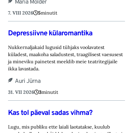
Maria Mölder
7. VIII 2026
5
minutit
Depressiivne külaromantika
Nukkernaljakaid lugusid tühjaks voolavatest
küladest, maakoha saladustest, traagilisest vaesusest
ja mineviku painetest meeldib meie teatritegijaile
ikka lavastada.
Auri Jürna
31. VII 2026
3
minutit
Kas tol päeval sadas vihma?
Lugu, mis publiku ette laiali laotatakse, kuulub