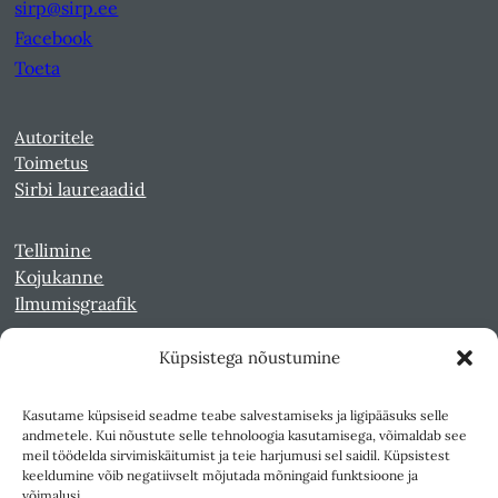
sirp@sirp.ee
Facebook
Toeta
Autoritele
Toimetus
Sirbi laureaadid
Tellimine
Kojukanne
Ilmumisgraafik
Küpsistega nõustumine
Veebiarhiiv
Sirp pdf-failidena Digaris
Kasutame küpsiseid seadme teabe salvestamiseks ja ligipääsuks selle
Kultuurileht 1994-1997
andmetele. Kui nõustute selle tehnoloogia kasutamisega, võimaldab see
Reede 1989-1990
meil töödelda sirvimiskäitumist ja teie harjumusi sel saidil. Küpsistest
Sirp ja Vasar 1940-1989
keeldumine võib negatiivselt mõjutada mõningaid funktsioone ja
võimalusi.