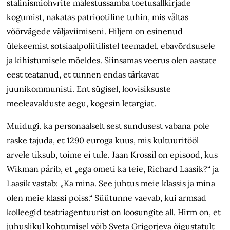
stalinismiohvrite mälestussamba toetus­allkirjade
kogumist, nakatas patriootiline tuhin, mis vältas
võõrvägede väljaviimiseni. Hiljem on esinenud
ülekeemist sotsiaalpoliitilistel teemadel, ebavõrdsusele
ja kihistumisele mõeldes. Siinsamas veerus olen aastate
eest teatanud, et tunnen endas tärkavat
juunikommunisti. Ent sügisel, loovisiksuste
meeleavalduste aegu, kogesin letargiat.
Muidugi, ka personaalselt sest sundusest vabana pole
raske tajuda, et 1290 euroga kuus, mis kultuuritööl
arvele tiksub, toime ei tule. Jaan Krossil on episood, kus
Wikman pärib, et „ega ometi ka teie, Richard Laasik?“ ja
Laasik vastab: „Ka mina. See juhtus meie klassis ja mina
olen meie klassi poiss.“ Süütunne vaevab, kui armsad
kolleegid teatriagentuurist on loosungite all. Hirm on, et
juhuslikul kohtumisel võib Sveta Grigorjeva õigustatult