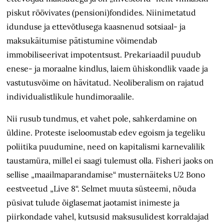
piskut röövivates (pensioni)fondides. Niinimetatud
idunduse ja ettevõtlusega kaasnenud sotsiaal- ja
maksukäitumise pätistumine võimendab
immobiliseerivat impotentsust. Prekariaadil puudub
enese- ja moraalne kindlus, laiem ühiskondlik vaade ja
vastutusvõime on hävitatud. Neoliberalism on rajatud
individualistlikule hundimoraalile.
Nii rusub tundmus, et vahet pole, sahkerdamine on
üldine. Proteste iseloomustab edev egoism ja tegeliku
poliitika puudumine, need on kapitalismi karnevalilik
taustamüra, millel ei saagi tulemust olla. Fisheri jaoks on
sellise „maailmaparandamise“ muster­näiteks U2 Bono
eestveetud „Live 8“. Selmet muuta süsteemi, nõuda
püsivat tulude õiglasemat jaotamist inimeste ja
piirkondade vahel, kutsusid maksu­sulidest korraldajad