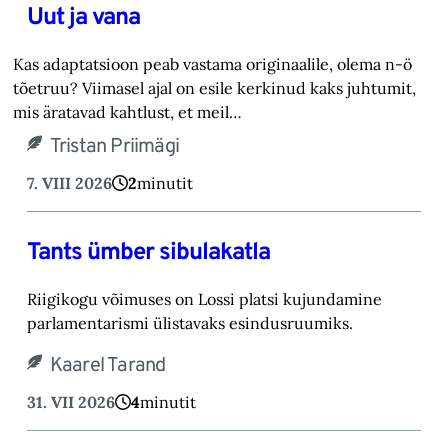
Uut ja vana
Kas adaptatsioon peab vastama originaalile, olema n-ö
tõetruu? Viimasel ajal on esile kerkinud kaks juhtumit,
mis äratavad kahtlust, et meil…
Tristan Priimägi
7. VIII 2026
2
minutit
Tants ümber sibulakatla
Riigikogu võimuses on Lossi platsi kujundamine
parlamentarismi ülistavaks esindusruumiks.
Kaarel Tarand
31. VII 2026
4
minutit