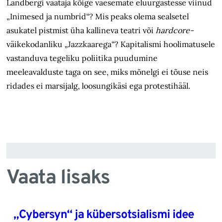
Land­bergi vaataja kõige vaesemate eluurgastesse viinud
„Inimesed ja numbrid“? Mis peaks olema sealsetel
asukatel pistmist üha kallineva teatri või
hardcore-
väikekodanliku „Jazz­kaarega“? Kapitalismi hoolimatusele
vastanduva tegeliku poliitika puudumine
meeleavalduste taga on see, miks mõnelgi ei tõuse neis
ridades ei marsijalg, loosungi­käsi ega protestihääl.
Vaata lisaks
„Cybersyn“ ja kübersotsialismi idee