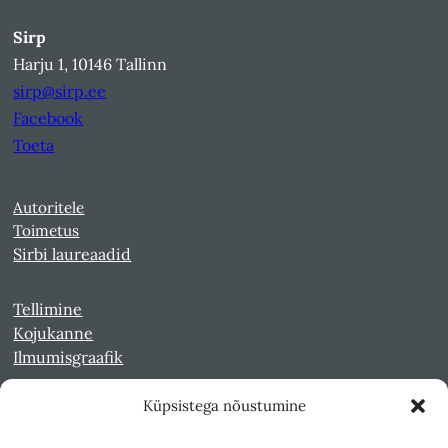
Sirp
Harju 1, 10146 Tallinn
sirp@sirp.ee
Facebook
Toeta
Autoritele
Toimetus
Sirbi laureaadid
Tellimine
Kojukanne
Ilmumisgraafik
Küpsistega nõustumine
Veebiarhiiv
Sirp pdf-failidena Digaris