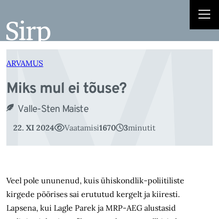
M
Liigu
sisu
juurde
ARVAMUS
Miks mul ei tõuse?
Valle-Sten Maiste
22. XI 2024
Vaatamisi
1670
3
minutit
Veel pole ununenud, kuis ühiskondlik-poliitiliste
kirgede pöörises sai erututud kergelt ja kiiresti.
Lapsena, kui Lagle Parek ja MRP-AEG alustasid