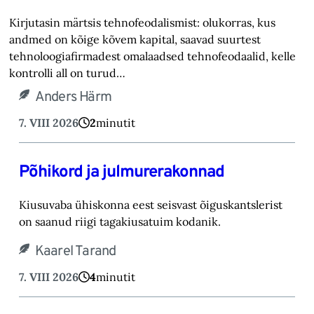
Kirjutasin märtsis tehnofeodalismist: olukorras, kus
andmed on kõige kõvem kapital, saavad suurtest
tehnoloogiafirmadest omalaadsed tehnofeodaalid, kelle
kontrolli all on turud…
Anders Härm
7. VIII 2026
2
minutit
Põhikord ja julmurerakonnad
Kiusuvaba ühiskonna eest seisvast õiguskantslerist
on saanud riigi tagakiusatuim kodanik.
Kaarel Tarand
7. VIII 2026
4
minutit