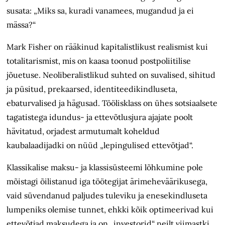
susata: „Miks sa, kuradi vanamees, mugandud ja ei
mässa?“
Mark Fisher on rääkinud kapitalistlikust realismist kui
totalitarismist, mis on kaasa toonud postpoliitilise
jõuetuse. Neoliberalistlikud suhted on suvalised, sihitud
ja püsitud, prekaarsed, identiteedikindluseta,
ebaturvalised ja hägusad. Töölisklass on ühes sotsiaalsete
tagatistega idundus- ja ettevõtlusjura ajajate poolt
hävitatud, orjadest armutumalt koheldud
kaubalaadijadki on nüüd „lepingulised ettevõtjad“.
Klassikalise maksu- ja klassisüsteemi lõhkumine pole
mõistagi õilistanud iga töötegijat ärimeheväärikusega,
vaid süvendanud paljudes tuleviku ja enesekindluseta
lumpeniks olemise tunnet, ehkki kõik optimeerivad kui
ettevõtjad maksudega ja on „investorid“ neilt viimastki