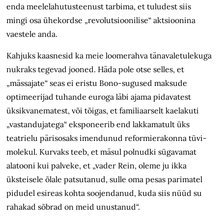
enda meelelahutus­teenust tarbima, et tuludest siis
mingi osa ühekordse „revolutsioonilise“ aktsioonina
vaestele anda.
Kahjuks kaasnesid ka meie loomerahva tänavaletulekuga
nukraks tegevad jooned. Häda pole otse selles, et
„mässajate“ seas ei eristu Bono-sugused maksude
optimeerijad tuhande euroga läbi ajama pidavatest
üksikvanematest, või tõigas, et familiaarselt kaelakuti
„vastandujatega“ eksponeerib end lakkamatult üks
teatrielu pärisosaks imendunud reformierakonna tüvi­
molekul. Kurvaks teeb, et mäsul polnudki sügavamat
alatooni kui palveke, et „vader Rein, oleme ju ikka
üksteisele õlale patsutanud, sulle oma pesas parimatel
pidudel esireas kohta soojendanud, kuda siis nüüd su
rahakad sõbrad on meid unustanud“.