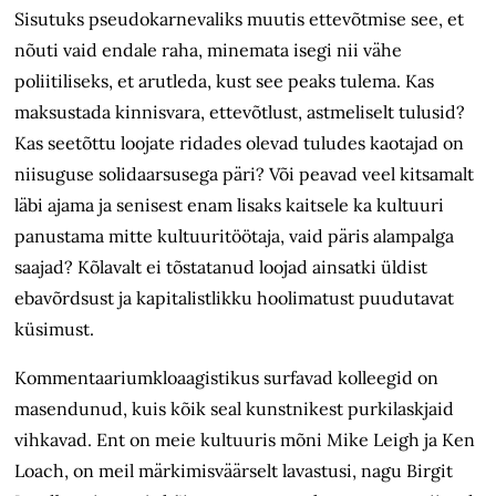
Sisutuks pseudokarnevaliks muutis ettevõtmise see, et
nõuti vaid endale raha, minemata isegi nii vähe
poliitiliseks, et arutleda, kust see peaks tulema. Kas
maksus­tada kinnisvara, ettevõtlust, astmeliselt tulusid?
Kas seetõttu loojate ridades olevad tuludes kaotajad on
niisuguse solidaarsusega päri? Või peavad veel kitsamalt
läbi ajama ja senisest enam lisaks kaitsele ka kultuuri
panustama mitte kultuuritöötaja, vaid päris alampalga
saajad? Kõlavalt ei tõstatanud loojad ainsatki üldist
ebavõrdsust ja kapitalistlikku hoolimatust puudutavat
küsimust.
Kommentaariumkloaagistikus surfavad kolleegid on
masendunud, kuis kõik seal kunstnikest purkilaskjaid
vihkavad. Ent on meie kultuuris mõni Mike Leigh ja Ken
Loach, on meil märkimisväärselt lavastusi, nagu Birgit