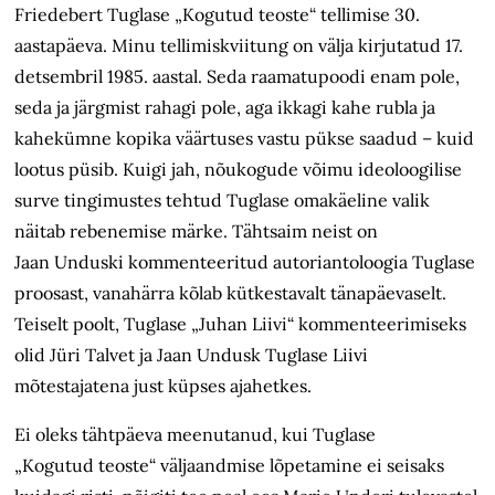
Friedebert Tuglase „Kogutud teoste“ tellimise 30.
aastapäeva. Minu tellimiskviitung on välja kirjutatud 17.
detsembril 1985. aastal. Seda raamatupoodi enam pole,
seda ja järgmist rahagi pole, aga ikkagi kahe rubla ja
kahekümne kopika väärtuses vastu pükse saadud – kuid
lootus püsib. Kuigi jah, nõukogude võimu ideoloogilise
surve tingimustes tehtud Tuglase omakäeline valik
näitab rebenemise märke. Tähtsaim neist on
Jaan Unduski kommenteeritud autoriantoloogia Tuglase
proosast, vanahärra kõlab kütkestavalt tänapäevaselt.
Teiselt poolt, Tuglase „Juhan Liivi“ kommenteerimiseks
olid Jüri Talvet ja Jaan Undusk Tuglase Liivi
mõtestajatena just küpses ajahetkes.
Ei oleks tähtpäeva meenutanud, kui Tuglase
„Kogutud teoste“ väljaandmise lõpetamine ei seisaks