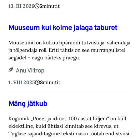
13. III 2026
6
minutit
Muuseum kui kolme jalaga taburet
Muuseumil on kultuuripärandi tutvustaja, vahendaja
ja tõlgendaja roll. Eriti tähtis on see murrangulistel
aegadel – nagu näiteks praegu.
Anu Viltrop
1. VIII 2025
8
minutit
Mäng jätkub
Kogumik „Poeet ja idioot. 100 aastat hiljem“ on küll
eklektiline, kuid ühtlasi kinnitab see kirevus, et
Tuglase sajanditagune tekstimasin töötab endistviisi.