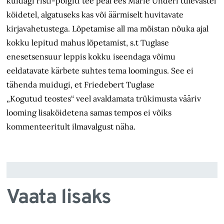
kuidagi risti-põigiti tee peal ees Marie Underi tulevastel
köidetel, algatuseks kas või äärmiselt huvitavate
kirjavahetustega. Lõpetamise all ma mõistan nõuka ajal
kokku lepitud mahus lõpetamist, s.t Tuglase
enesetsensuur leppis kokku iseendaga võimu
eeldatavate kärbete suhtes tema loomingus. See ei
tähenda muidugi, et Friedebert Tuglase
„Kogutud teostes“ veel avaldamata trükimusta vääriv
looming lisaköidetena samas tempos ei võiks
kommenteeritult ilmavalgust näha.
Vaata lisaks