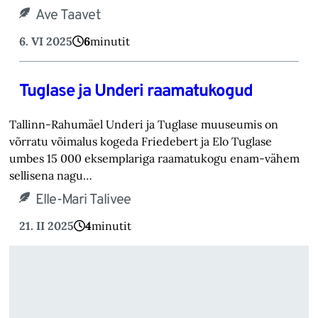
Ave Taavet
6. VI 2025
6
minutit
Tuglase ja Underi raamatukogud
Tallinn-Rahumäel Underi ja Tuglase muuseumis on
võrratu võimalus kogeda Friedebert ja Elo Tuglase
umbes 15 000 eksemplariga raamatukogu enam-vähem
sellisena nagu…
Elle-Mari Talivee
21. II 2025
4
minutit