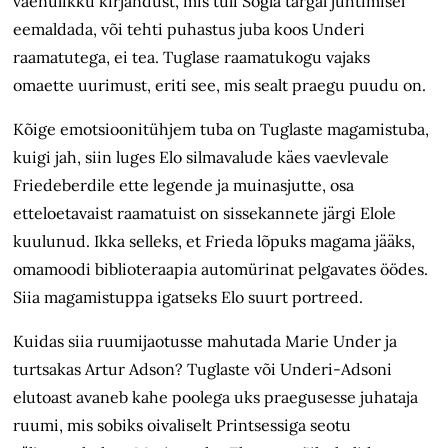
vaenulikku kirjandust, mis tuli Sõgla targal juhtimisel
eemaldada, või tehti puhastus juba koos Underi
raamatutega, ei tea. Tuglase raamatukogu vajaks
omaette uurimust, eriti see, mis sealt praegu puudu on.
Kõige emotsioonitühjem tuba on Tuglaste magamistuba,
kuigi jah, siin luges Elo silmavalude käes vaevlevale
Friedeberdile ette legende ja muinasjutte, osa
etteloetavaist raamatuist on sissekannete järgi Elole
kuulunud. Ikka selleks, et Frieda lõpuks magama jääks,
omamoodi biblioteraapia automürinat pelgavates öödes.
Siia magamistuppa igatseks Elo suurt portreed.
Kuidas siia ruumijaotusse mahutada Marie Under ja
turtsakas Artur Adson? Tuglaste või Underi-Adsoni
elutoast avaneb kahe poolega uks praegusesse juhataja
ruumi, mis sobiks oivaliselt Printsessiga seotu