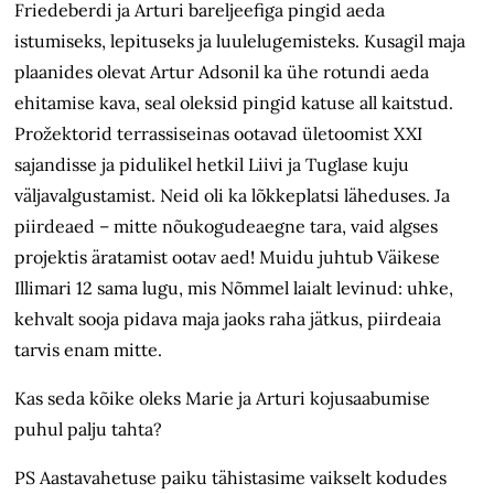
Friedeberdi ja Arturi bareljeefiga pingid aeda
istumiseks, lepituseks ja luulelugemisteks. Kusagil maja
plaanides olevat Artur Adsonil ka ühe rotundi aeda
ehitamise kava, seal oleksid pingid katuse all kaitstud.
Prožektorid terrassiseinas ootavad ületoomist XXI
sajandisse ja pidulikel hetkil Liivi ja Tuglase kuju
väljavalgustamist. Neid oli ka lõkkeplatsi läheduses. Ja
piirdeaed – mitte nõukogudeaegne tara, vaid algses
projektis äratamist ootav aed! Muidu juhtub Väikese
Illimari 12 sama lugu, mis Nõmmel laialt levinud: uhke,
kehvalt sooja pidava maja jaoks raha jätkus, piirdeaia
tarvis enam mitte.
Kas seda kõike oleks Marie ja Arturi kojusaabumise
puhul palju tahta?
PS Aastavahetuse paiku tähistasime vaikselt kodudes