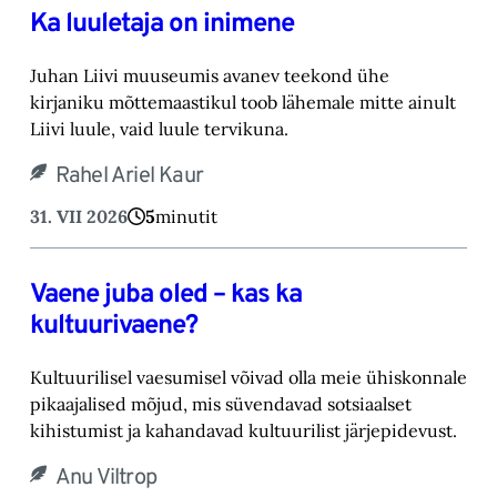
Ka luuletaja on inimene
Juhan Liivi muuseumis avanev teekond ühe
kirjaniku mõttemaastikul toob lähemale mitte ainult
Liivi luule, vaid luule tervikuna.
Rahel Ariel Kaur
31. VII 2026
5
minutit
Vaene juba oled – kas ka
kultuurivaene?
Kultuurilisel vaesumisel võivad olla meie ühiskonnale
pikaajalised mõjud, mis süvendavad sotsiaalset
kihistumist ja kahandavad kultuurilist järjepidevust.
Anu Viltrop