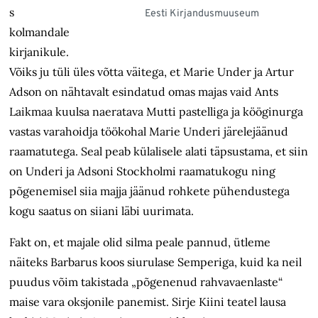
s
Eesti Kirjandusmuuseum
kolmandale
kirjanikule.
Võiks ju tüli üles võtta väitega, et Marie Under ja Artur
Adson on nähtavalt esindatud omas majas vaid Ants
Laikmaa kuulsa naeratava Mutti pastelliga ja kööginurga
vastas varahoidja töökohal Marie Underi järelejäänud
raamatutega. Seal peab külalisele alati täpsustama, et siin
on Underi ja Adsoni Stockholmi raamatukogu ning
põgenemisel siia majja jäänud rohkete pühendustega
kogu saatus on siiani läbi uurimata.
Fakt on, et majale olid silma peale pannud, ütleme
näiteks Barbarus koos siurulase Semperiga, kuid ka neil
puudus võim takistada „põgenenud rahva­vaenlaste“
maise vara oksjonile panemist. Sirje Kiini teatel lausa