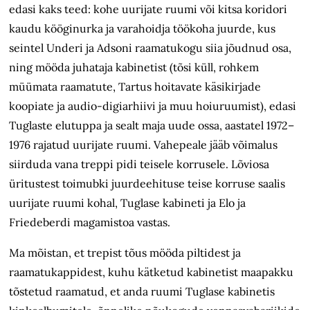
edasi kaks teed: kohe uurijate ruumi või kitsa koridori
kaudu kööginurka ja varahoidja töökoha juurde, kus
seintel Underi ja Adsoni raamatukogu siia jõudnud osa,
ning mööda juhataja kabinetist (tõsi küll, rohkem
müümata raamatute, Tartus hoitavate käsikirjade
koopiate ja audio-digiarhiivi ja muu hoiuruumist), edasi
Tuglaste elutuppa ja sealt maja uude ossa, aastatel 1972–
1976 rajatud uurijate ruumi. Vahepeale jääb võimalus
siirduda vana treppi pidi teisele korrusele. Lõviosa
üritustest toimubki juurdeehituse teise korruse saalis
uurijate ruumi kohal, Tuglase kabineti ja Elo ja
Friedeberdi magamistoa vastas.
Ma mõistan, et trepist tõus mööda piltidest ja
raamatukappidest, kuhu kätketud kabinetist maapakku
tõstetud raamatud, et anda ruumi Tuglase kabinetis