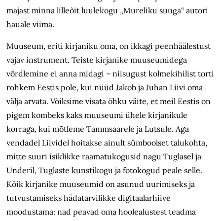
majast minna lilleõit luulekogu „Mureliku suuga“ autori
hauale viima.
Muuseum, eriti kirjaniku oma, on ikkagi peenhäälestust
vajav instrument. Teiste kirjanike muuseumidega
võrdlemine ei anna midagi – niisugust kolmekihilist torti
rohkem Eestis pole, kui nüüd Jakob ja Juhan Liivi oma
välja arvata. Võiksime visata õhku väite, et meil Eestis on
pigem kombeks kaks muuseumi ühele kirjanikule
korraga, kui mõtleme Tammsaarele ja Lutsule. Aga
vendadel Liividel hoitakse ainult sümboolset talukohta,
mitte suuri isiklikke raamatukogusid nagu Tuglasel ja
Underil, Tuglaste kunstikogu ja fotokogud peale selle.
Kõik kirjanike muuseumid on asunud uurimiseks ja
tutvustamiseks hädatarvilikke digitaalarhiive
moodustama: nad peavad oma hoole­alustest teadma