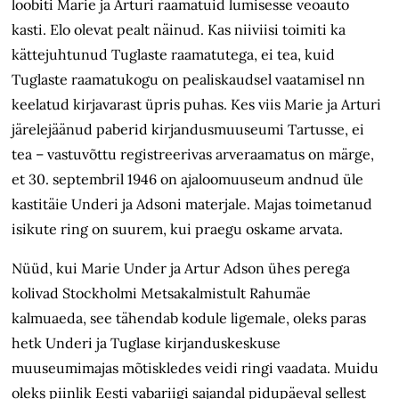
loobiti Marie ja Arturi raamatuid lumisesse veoauto
kasti. Elo olevat pealt näinud. Kas niiviisi toimiti ka
kättejuhtunud Tuglaste raamatutega, ei tea, kuid
Tuglaste raamatukogu on pealiskaudsel vaatamisel nn
keelatud kirjavarast üpris puhas. Kes viis Marie ja Arturi
järelejäänud paberid kirjandusmuuseumi Tartusse, ei
tea – vastuvõttu registreerivas arveraamatus on märge,
et 30. septembril 1946 on ajaloomuuseum andnud üle
kastitäie Underi ja Adsoni materjale. Majas toimetanud
isikute ring on suurem, kui praegu oskame arvata.
Nüüd, kui Marie Under ja Artur Adson ühes perega
kolivad Stockholmi Metsakalmistult Rahumäe
kalmuaeda, see tähendab kodule ligemale, oleks paras
hetk Underi ja Tuglase kirjanduskeskuse
muuseumimajas mõtiskledes veidi ringi vaadata. Muidu
oleks piinlik Eesti vabariigi sajandal pidupäeval sellest