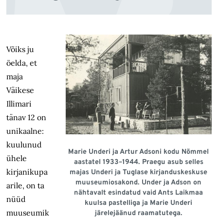
Võiks ju
öelda, et
maja
Väikese
Illimari
tänav 12 on
unikaalne:
kuulunud
Marie Underi ja Artur Adsoni kodu Nõmmel
ühele
aastatel 1933–1944. Praegu asub selles
kirjanikupa
majas Underi ja Tuglase kirjanduskeskuse
muuseumiosakond. Under ja Adson on
arile, on ta
nähtavalt esindatud vaid Ants Laikmaa
nüüd
kuulsa pastelliga ja Marie Underi
muuseumik
järelejäänud raamatutega.