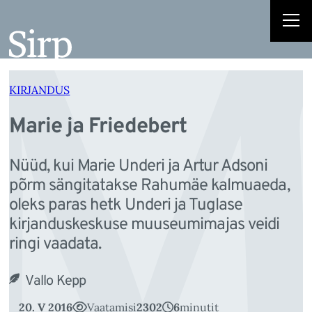
M
Liigu
sisu
juurde
KIRJANDUS
Marie ja Friedebert
Nüüd, kui Marie Underi ja Artur Adsoni
põrm sängitatakse Rahumäe kalmuaeda,
oleks paras hetk Underi ja Tuglase
kirjanduskeskuse muuseumimajas veidi
ringi vaadata.
Vallo Kepp
20. V 2016
Vaatamisi
2302
6
minutit