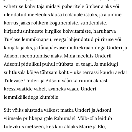
vahetuse kohvitaja midagi paberitele ümber ajaks või
ülendatud meeleolus lausa töölauale istuks, ja alumine
korrus jääks rohkem kogunemiste, suhtlemiste,
kirjandusinimeste kirglike kohvitamiste, haruharva
Tuglase lemmiknapsu, veega lahjendatud piirituse või
konjaki jaoks, ja tänapäevase multiekraanidega Underi ja
Adsoni meenutamise alaks. Mida meeldis Underil-
Adsonil pidulikul puhul rüübata, ei teagi. Ja muidugi
suhtlusala kõige tähtsam koht – uks terrassi kaudu aeda!
Tulevase Underi ja Adsoni väärika ruumi aknast
kressiväätide vahelt avaneks vaade Underi
lemmiklilledega klumbile.
Siit võiks alustada väikest matka Underi ja Adsoni
viimsele puhkepaigale Rahumäel. Võib-olla leidub
tulevikus metseen, kes korraldaks Marie ja Elo,