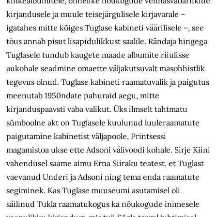
kinkealbumitele, õnnelike nõukogude vennasvabariikide
kirjandusele ja muule teisejärgulisele kirjavarale –
igatahes mitte kõiges Tuglase kabineti väärilisele –, see
tõus annab pisut lisapidulikkust saalile. Rändaja hingega
Tuglasele tundub kaugete maade albumite riiulisse
aukohale seadmine omaette väljakutsuvalt masohhistlik
tegevus olnud. Tuglase kabineti raamatuvalik ja paigutus
meenutab 1950ndate pahuraid aegu, mitte
kirjanduspaavsti vaba valikut. Üks ilmselt tahtmatu
sümboolne akt on Tuglasele kuulunud luuleraamatute
paigutamine kabinetist väljapoole, Printsessi
magamistoa ukse ette Adsoni välivoodi kohale. Sirje Kiini
vahendusel saame aimu Erna Siiraku teatest, et Tuglast
vaevanud Underi ja Adsoni ning tema enda raamatute
segiminek. Kas Tuglase muuseumi asutamisel oli
säilinud Tukla raamatukogus ka nõukogude inimesele