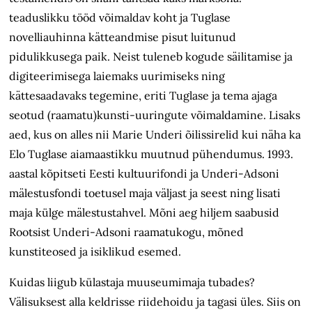
teaduslikku tööd võimaldav koht ja Tuglase
novelliauhinna kätteandmise pisut luitunud
pidulikkusega paik. Neist tuleneb kogude säilitamise ja
digiteerimisega laiemaks uurimiseks ning
kättesaadavaks tegemine, eriti Tuglase ja tema ajaga
seotud (raamatu)kunsti-uuringute võimaldamine. Lisaks
aed, kus on alles nii Marie Underi õilissirelid kui näha ka
Elo Tuglase aiamaastikku muutnud pühendumus. 1993.
aastal kõpitseti Eesti kultuurifondi ja Underi-Adsoni
mälestusfondi toetusel maja väljast ja seest ning lisati
maja külge mälestustahvel. Mõni aeg hiljem saabusid
Rootsist Underi-Adsoni raamatukogu, mõned
kunstiteosed ja isiklikud esemed.
Kuidas liigub külastaja muuseumimaja tubades?
Välisuksest alla keldrisse riidehoidu ja tagasi üles. Siis on