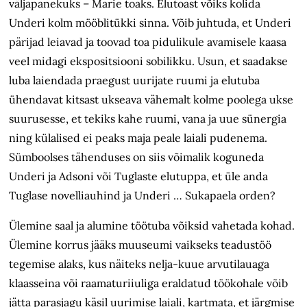
väljapanekuks – Marie toaks. Elutoast võiks kolida
Underi kolm mööblitükki sinna. Võib juhtuda, et Underi
pärijad leiavad ja toovad toa pidulikule avamisele kaasa
veel midagi ekspositsiooni sobilikku. Usun, et saadakse
luba laiendada praegust uurijate ruumi ja elutuba
ühendavat kitsast ukseava vähemalt kolme poolega ukse
suurusesse, et tekiks kahe ruumi, vana ja uue sünergia
ning külalised ei peaks maja peale laiali pudenema.
Sümboolses tähenduses on siis võimalik koguneda
Underi ja Adsoni või Tuglaste elutuppa, et üle anda
Tuglase novelliauhind ja Underi … Sukapaela orden?
Ülemine saal ja alumine töötuba võiksid vahetada kohad.
Ülemine korrus jääks muuseumi vaikseks teadustöö
tegemise alaks, kus näiteks nelja-kuue arvutilauaga
klaasseina või raamaturiiuliga eraldatud töökohale võib
jätta parasjagu käsil uurimise laiali, kartmata, et järgmise