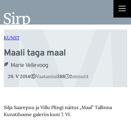
M
Liigu
sisu
juurde
KUNST
Maali taga maal
Marie Vellevoog
29. V 2014
Vaatamisi
588
2
minutit
Silja Saarepuu ja Villu Plingi näitus „Maal” Tallinna
Kunstihoone galeriis kuni 7. VI.