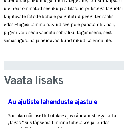
lõuendit asjaliku näoga puuriv tegelane, kunstnikupaari
üle pea tõmmatud seeliku ja allalastud pükstega taguotsi
kujutavate fotode kohale paigutatud peeglites saalis
edasi-tagasi tammuja. Kuid see pole pahatahtlik nali,
pigem võib seda vaadata sõbraliku tögamisena, sest
samasugust nalja heidavad kunstnikud ka enda üle.
Vaata lisaks
Au ajutiste lahenduste ajastule
Soolalao näitusel lubatakse ajas rändamist. Aga kuhu
„tagasi“ siis täpsemalt minna tahetakse ‎ja kuidas