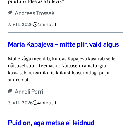
puutub üldse asja tulevik?‎
Andreas Trossek
7. VIII 2026
4
minutit
Maria Kapajeva – mitte piir, vaid algus
Mulle väga meeldib, kuidas Kapajeva kasutab sellel
näitusel suuri teemasid. Näituse drama‎turgia
kasvatab kunstniku isiklikust loost midagi palju
suuremat.‎
Anneli Porri
7. VIII 2026
4
minutit
Puid on, aga metsa ei leidnud