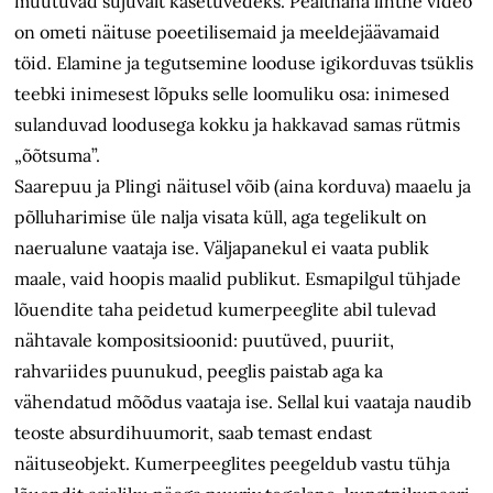
muutuvad sujuvalt kasetüvedeks. Pealtnäha lihtne video
on ometi näituse poeetilisemaid ja meeldejäävamaid
töid. Elamine ja tegutsemine looduse igikorduvas tsüklis
teebki inimesest lõpuks selle loomuliku osa: inimesed
sulanduvad loodusega kokku ja hakkavad samas rütmis
„õõtsuma”.
Saarepuu ja Plingi näitusel võib (aina korduva) maaelu ja
põlluharimise üle nalja visata küll, aga tegelikult on
naerualune vaataja ise. Väljapanekul ei vaata publik
maale, vaid hoopis maalid publikut. Esmapilgul tühjade
lõuendite taha peidetud kumerpeeglite abil tulevad
nähtavale kompositsioonid: puutüved, puuriit,
rahvariides puunukud, peeglis paistab aga ka
vähendatud mõõdus vaataja ise. Sellal kui vaataja naudib
teoste absurdihuumorit, saab temast endast
näituseobjekt. Kumerpeeglites peegeldub vastu tühja