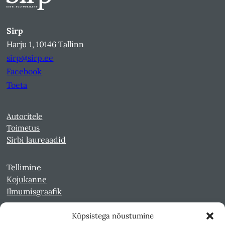
Sirp
Harju 1, 10146 Tallinn
sirp@sirp.ee
Facebook
Toeta
Autoritele
Toimetus
Sirbi laureaadid
Tellimine
Kojukanne
Ilmumisgraafik
Küpsistega nõustumine
Veebiarhiiv