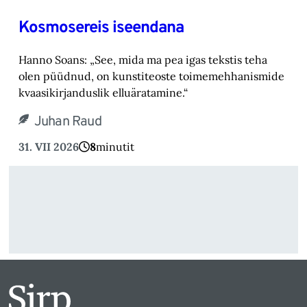
Kosmosereis iseendana
Hanno Soans: „See, mida ma pea igas tekstis teha
olen püüdnud, on kunstiteoste toimemehhanismide
kvaasikirjanduslik elluäratamine.“
Juhan Raud
31. VII 2026
8
minutit