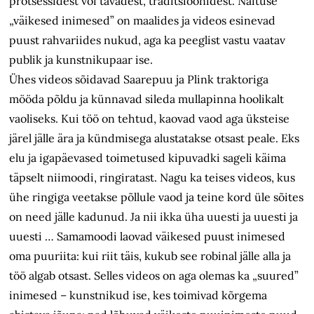
protsessidest või tavadest, traditsioonidest. Näituse
„väikesed inimesed” on maalides ja videos esinevad
puust rahvariides nukud, aga ka peeglist vastu vaatav
publik ja kunstnikupaar ise.
Ühes videos sõidavad Saarepuu ja Plink traktoriga
mööda põldu ja künnavad sileda mullapinna hoolikalt
vaoliseks. Kui töö on tehtud, kaovad vaod aga üksteise
järel jälle ära ja kündmisega alustatakse otsast peale. Eks
elu ja igapäevased toimetused kipuvadki sageli käima
täpselt niimoodi, ringiratast. Nagu ka teises videos, kus
ühe ringiga veetakse põllule vaod ja teine kord üle sõites
on need jälle kadunud. Ja nii ikka üha uuesti ja uuesti ja
uuesti … Samamoodi laovad väikesed puust inimesed
oma puuriita: kui riit täis, kukub see robinal jälle alla ja
töö algab otsast. Selles videos on aga olemas ka „suured”
inimesed – kunstnikud ise, kes toimivad kõrgema