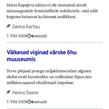
Maria Kapajeva näitus ei ole suunatud ainult
minusugustele feministlikele nohikutele, vaid ‎näib
kogema kutsuvat ka laiemat avalikkust.‎
Sanna Kartau
7. VIII 2026
4
minutit
Väikesed viginad värske õhu
muuseumis
Terve plejaad praegu neljakümnendate alguses
olulisi eesti kunstnikke on nullindate lõpus ‎siin
möllates saanud elutähtsaid impulsse.‎
Hanno Soans
7. VIII 2026
4
minutit