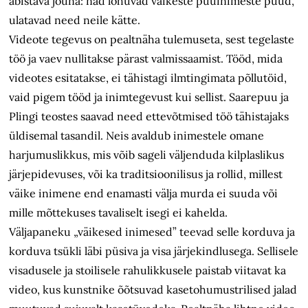
abistava jõuna: nad lõhuvad väikeste puuinimeste puud,
ulatavad need neile kätte.
Videote tegevus on pealtnäha tulemuseta, sest tegelaste
töö ja vaev nullitakse pärast valmissaamist. Tööd, mida
videotes esitatakse, ei tähistagi ilmtingimata põllutöid,
vaid pigem tööd ja inimtegevust kui sellist. Saarepuu ja
Plingi teostes saavad need ettevõtmised töö tähistajaks
üldisemal tasandil. Neis avaldub inimestele omane
harjumuslikkus, mis võib sageli väljenduda kilplaslikus
järjepidevuses, või ka traditsioonilisus ja rollid, millest
väike inimene end enamasti välja murda ei suuda või
mille mõttekuses tavaliselt isegi ei kahelda.
Väljapaneku „väikesed inimesed” teevad selle korduva ja
korduva tsükli läbi püsiva ja visa järjekindlusega. Sellisele
visadusele ja stoilisele rahulikkusele paistab viitavat ka
video, kus kunstnike õõtsuvad kasetohumustrilised jalad