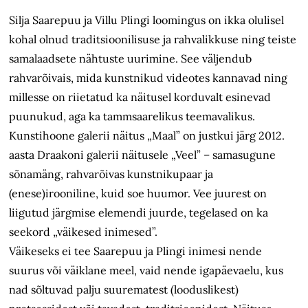
Silja Saarepuu ja Villu Plingi loomingus on ikka olulisel
kohal olnud traditsioonilisuse ja rahvalikkuse ning teiste
samalaadsete nähtuste uurimine. See väljendub
rahvarõivais, mida kunstnikud videotes kannavad ning
millesse on riietatud ka näitusel korduvalt esinevad
puunukud, aga ka tammsaarelikus teemavalikus.
Kunstihoone galerii näitus „Maal” on justkui järg 2012.
aasta Draakoni galerii näitusele „Veel” – samasugune
sõnamäng, rahvarõivas kunstnikupaar ja
(enese)irooniline, kuid soe huumor. Vee juurest on
liigutud järgmise elemendi juurde, tegelased on ka
seekord „väikesed inimesed”.
Väikeseks ei tee Saarepuu ja Plingi inimesi nende
suurus või väiklane meel, vaid nende igapäevaelu, kus
nad sõltuvad palju suurematest (looduslikest)