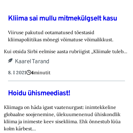
Kliima sai mullu mitmekülgselt kasu
Viiruse pakutud ootamatused tõestasid
kliimapoliitikas mõnegi võimatuse võimalikkust.
Kui otsida Sirbi eelmise aasta rubriigist „Kliimale tuleb…
Kaarel Tarand
8. I 2021
4
minutit
Hoidu ühismeediast!
Kliimaga on häda igast vaatenurgast: inimtekkeline
globaalne soojenemine, ülekuumenenud ühiskondlik
kliima ja inimeste keev sisekliima. Ehk õnnestub lüüa
kolm kärbest…