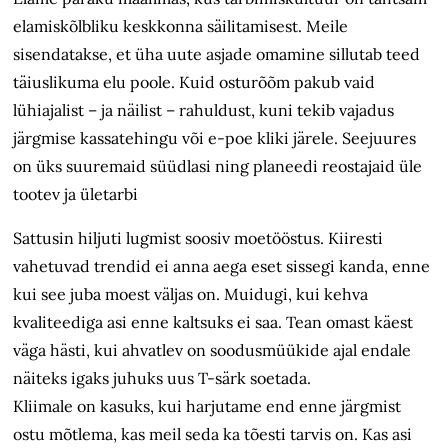
elamiskõlbliku keskkonna säilitamisest. Meile
sisendatakse, et üha uute asjade omamine sillutab teed
täiuslikuma elu poole. Kuid osturõõm pakub vaid
lühiajalist – ja näilist – rahuldust, kuni tekib vajadus
järgmise kassatehingu või e-poe kliki järele. Seejuures
on üks suuremaid süüdlasi ning planeedi reostajaid üle
tootev ja ületarbi
Sattusin hiljuti lugmist soosiv moetööstus. Kiiresti
vahetuvad trendid ei anna aega eset sissegi kanda, enne
kui see juba moest väljas on. Muidugi, kui kehva
kvaliteediga asi enne kaltsuks ei saa. Tean omast käest
väga hästi, kui ahvatlev on soodusmüükide ajal endale
näiteks igaks juhuks uus T-särk soetada.
Kliimale on kasuks, kui harjutame end enne järgmist
ostu mõtlema, kas meil seda ka tõesti tarvis on. Kas asi