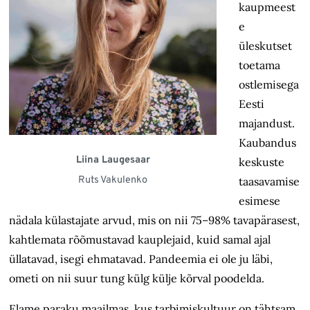
kaupmeest
e
üleskutset
toetama
ostlemisega
Eesti
majandust.
Kaubandus
Liina Laugesaar
keskuste
Ruts Vakulenko
taasavamise
esimese
nädala külastajate arvud, mis on nii 75–98% tavapärasest,
kahtlemata rõõmustavad kauplejaid, kuid samal ajal
üllatavad, isegi ehmatavad. Pandeemia ei ole ju läbi,
ometi on nii suur tung külg külje kõrval poodelda.
Elame paraku maailmas, kus tarbimis­kultuur on tähtsam