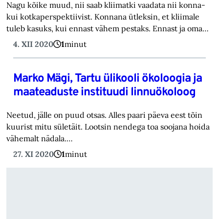
Nagu kõike muud, nii saab kliimatki vaadata nii konna-
kui kotkaperspektiivist. Konnana ütleksin, et kliimale
tuleb kasuks, kui ennast vähem pestaks. Ennast ja oma…
4. XII 2020
1
minut
Marko Mägi, Tartu ülikooli ökoloogia ja
maateaduste instituudi linnuökoloog
Neetud, jälle on puud otsas. Alles paari päeva eest tõin
kuurist mitu sületäit. Lootsin nendega toa soojana hoida
vähemalt nädala.…
27. XI 2020
1
minut