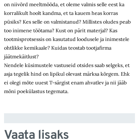
on niivõrd meeltmööda, et oleme valmis selle eest ka
korralikult hoolt kandma, et ta kauem heas korras
püsiks? Kes selle on valmistanud? Millistes oludes peab
too inimene töötama? Kust on pärit materjal? Kas
tootmisprotsessis on kasutatud loodusele ja inimestele
ohtlikke kemikaale? Kuidas teostab tootjafirma
jäätmekäitlust?
Nendele küsimustele vastuseid otsides saab selgeks, et
asja tegelik hind on lipikul olevast märksa kõrgem. Ehk
ei olegi mõte uuest T-särgist enam ahvatlev ja nii jääb
mõni poe­külastus tegemata.
Vaata lisaks