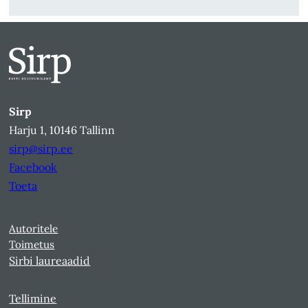
Sirp
Harju 1, 10146 Tallinn
sirp@sirp.ee
Facebook
Toeta
Autoritele
Toimetus
Sirbi laureaadid
Tellimine