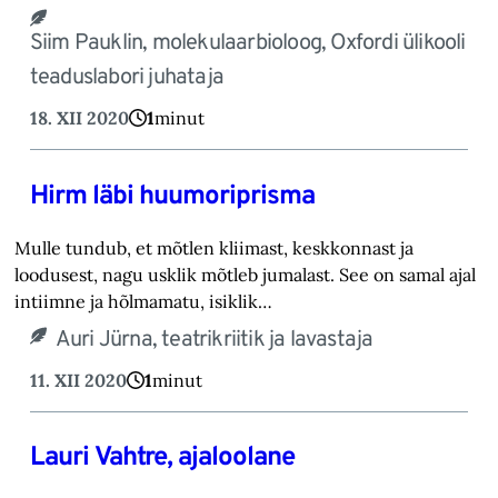
Siim Pauklin, molekulaarbioloog, Oxfordi ülikooli
teaduslabori juhataja
18. XII 2020
1
minut
Hirm läbi huumoriprisma
Mulle tundub, et mõtlen kliimast, keskkonnast ja
loodusest, nagu usklik mõtleb jumalast. See on samal ajal
intiimne ja hõlmamatu, isiklik…
Auri Jürna, teatrikriitik ja lavastaja
11. XII 2020
1
minut
Lauri Vahtre, ajaloolane