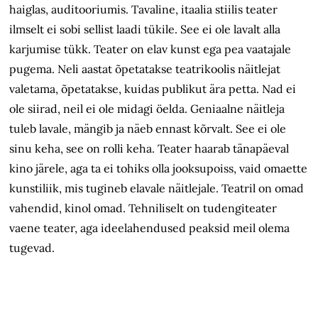
haiglas, auditooriumis. Tavaline, itaalia stiilis teater
ilmselt ei sobi sellist laadi tükile. See ei ole lavalt alla
karjumise tükk. Teater on elav kunst ega pea vaatajale
pugema. Neli aastat õpetatakse teatrikoolis näitlejat
valetama, õpetatakse, kuidas publikut ära petta. Nad ei
ole siirad, neil ei ole midagi öelda. Geniaalne näitleja
tuleb lavale, mängib ja näeb ennast kõrvalt. See ei ole
sinu keha, see on rolli keha. Teater haarab tänapäeval
kino järele, aga ta ei tohiks olla jooksupoiss, vaid omaette
kunstiliik, mis tugineb elavale näitlejale. Teatril on omad
vahendid, kinol omad. Tehniliselt on tudengiteater
vaene teater, aga ideelahendused peaksid meil olema
tugevad.