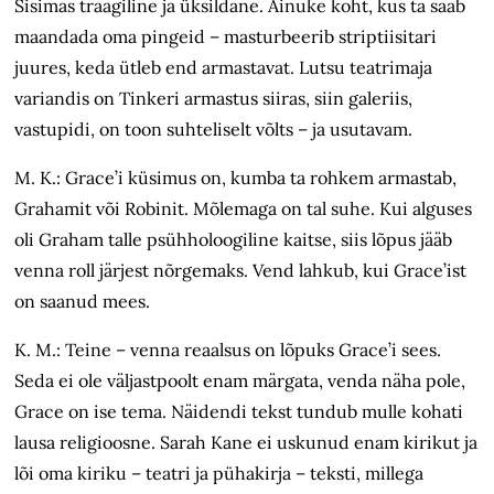
Sisimas traagiline ja üksildane. Ainuke koht, kus ta saab
maandada oma pingeid – masturbeerib striptiisitari
juures, keda ütleb end armastavat. Lutsu teatrimaja
variandis on Tinkeri armastus siiras, siin galeriis,
vastupidi, on toon suhteliselt võlts – ja usutavam.
M. K.: Grace’i küsimus on, kumba ta rohkem armastab,
Grahamit või Robinit. Mõlemaga on tal suhe. Kui alguses
oli Graham talle psühholoogiline kaitse, siis lõpus jääb
venna roll järjest nõrgemaks. Vend lahkub, kui Grace’ist
on saanud mees.
K. M.: Teine – venna reaalsus on lõpuks Grace’i sees.
Seda ei ole väljastpoolt enam märgata, venda näha pole,
Grace on ise tema. Näidendi tekst tundub mulle kohati
lausa religioosne. Sarah Kane ei uskunud enam kirikut ja
lõi oma kiriku – teatri ja pühakirja – teksti, millega