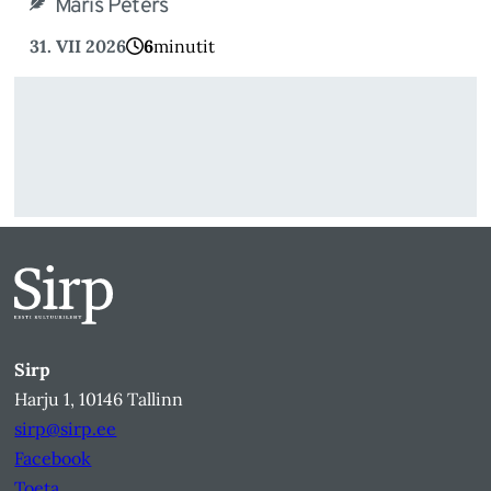
Maris Peters
31. VII 2026
6
minutit
Sirp
Harju 1, 10146 Tallinn
sirp@sirp.ee
Facebook
Toeta