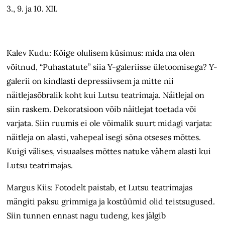
3., 9. ja 10. XII.
Kalev Kudu: Kõige olulisem küsimus: mida ma olen
võitnud, “Puhastatute” siia Y-galeriisse ületoomisega? Y-
galerii on kindlasti depressiivsem ja mitte nii
näitlejasõbralik koht kui Lutsu teatrimaja. Näitlejal on
siin raskem. Dekoratsioon võib näitlejat toetada või
varjata. Siin ruumis ei ole võimalik suurt midagi varjata:
näitleja on alasti, vahepeal isegi sõna otseses mõttes.
Kuigi välises, visuaalses mõttes natuke vähem alasti kui
Lutsu teatrimajas.
Margus Kiis: Fotodelt paistab, et Lutsu teatrimajas
mängiti paksu grimmiga ja kostüümid olid teistsugused.
Siin tunnen ennast nagu tudeng, kes jälgib