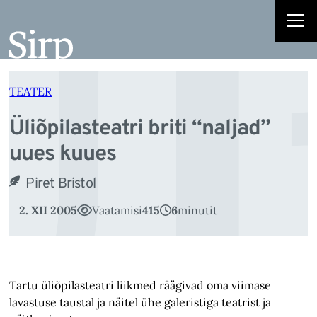
Ül
Liigu
sisu
juurde
TEATER
Üliõpilasteatri briti “naljad”
uues kuues
Piret Bristol
2. XII 2005
Vaatamisi
415
6
minutit
Tartu üliõpilasteatri liikmed räägivad oma viimase
lavastuse taustal ja näitel ühe galeristiga teatrist ja