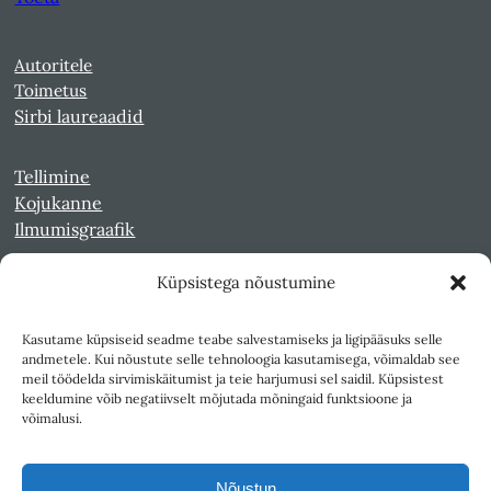
Autoritele
Toimetus
Sirbi laureaadid
Tellimine
Kojukanne
Ilmumisgraafik
Küpsistega nõustumine
Veebiarhiiv
Sirp pdf-failidena Digaris
Kasutame küpsiseid seadme teabe salvestamiseks ja ligipääsuks selle
Kultuurileht 1994-1997
andmetele. Kui nõustute selle tehnoloogia kasutamisega, võimaldab see
Reede 1989-1990
meil töödelda sirvimiskäitumist ja teie harjumusi sel saidil. Küpsistest
Sirp ja Vasar 1940-1989
keeldumine võib negatiivselt mõjutada mõningaid funktsioone ja
võimalusi.
Ligipääsetavus
Kasutustingimused
Nõustun