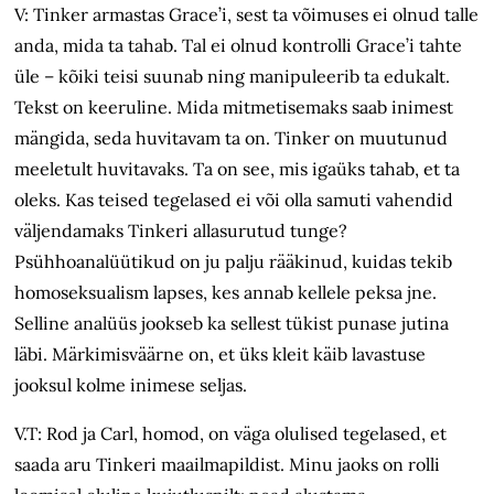
V: Tinker armastas Grace’i, sest ta võimuses ei olnud talle
anda, mida ta tahab. Tal ei olnud kontrolli Grace’i tahte
üle – kõiki teisi suunab ning manipuleerib ta edukalt.
Tekst on keeruline. Mida mitmetisemaks saab inimest
mängida, seda huvitavam ta on. Tinker on muutunud
meeletult huvitavaks. Ta on see, mis igaüks tahab, et ta
oleks. Kas teised tegelased ei või olla samuti vahendid
väljendamaks Tinkeri allasurutud tunge?
Psühhoanalüütikud on ju palju rääkinud, kuidas tekib
homoseksualism lapses, kes annab kellele peksa jne.
Selline analüüs jookseb ka sellest tükist punase jutina
läbi. Märkimisväärne on, et üks kleit käib lavastuse
jooksul kolme inimese seljas.
V.T: Rod ja Carl, homod, on väga olulised tegelased, et
saada aru Tinkeri maailmapildist. Minu jaoks on rolli