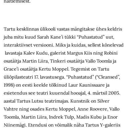
näitlemisest.
Tartu kesklinnas ülikooli vastas mängitakse ühes keldris
juba mitu kuud Sarah Kane’i tükki “Puhastatud” uut,
interaktiivset versiooni. Miks ja kuidas, sellest kõnelevad
lavastaja Kalev Kudu, galerist Margus Kiis ning Robini
osatäitja Martin Liira, Tinkeri osatäitja Vallo Toomla ja
Grace’i osatäitja Kertu Moppel. Tegemist on Tartu
üliõpilasteatri 17. lavastusega. “Puhastatud” (“Cleansed”,
1998) on eesti keelde tõlkinud Laur Kaunissaare ja
esietendus see teatri kuuendal hooajal, 4. märtsil 2005.
aastal Tartus Lutsu teatrimajas. Kunstnik on Silver
Vahtre ning osades Kertu Moppel, Anne Roovere, Vallo
Toomla, Martin Liira, Indrek Tulp, Madis Kubu ja Enor
Niinemägi. Etendusi on võimalik näha Tartus Y-galeriis