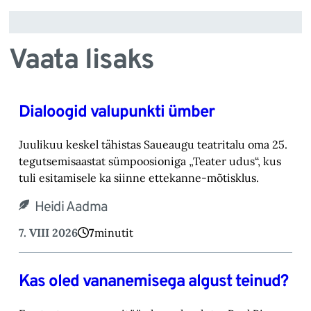
Vaata lisaks
Dialoogid valupunkti ümber
Juulikuu keskel tähistas Saueaugu teatritalu oma 25.
tegutsemisaastat sümpoosioniga „Teater ‎udus“, kus
tuli esitamisele ka siinne ettekanne-mõtisklus.‎
Heidi Aadma
7. VIII 2026
7
minutit
Kas oled vananemisega algust teinud?