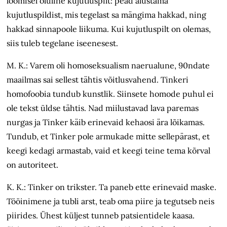
loomisel oluline kujutluspilt: pead alustama
kujutluspildist, mis tegelast sa mängima hakkad, ning
hakkad sinnapoole liikuma. Kui kujutluspilt on olemas,
siis tuleb tegelane iseenesest.
M. K.: Varem oli homoseksualism naerualune, 90ndate
maailmas sai sellest tähtis võitlusvahend. Tinkeri
homofoobia tundub kunstlik. Siinsete homode puhul ei
ole tekst üldse tähtis. Nad miilustavad lava paremas
nurgas ja Tinker käib erinevaid kehaosi ära lõikamas.
Tundub, et Tinker pole armukade mitte sellepärast, et
keegi kedagi armastab, vaid et keegi teine tema kõrval
on autoriteet.
K. K.: Tinker on trikster. Ta paneb ette erinevaid maske.
Tööinimene ja tubli arst, teab oma piire ja tegutseb neis
piirides. Ühest küljest tunneb patsientidele kaasa.