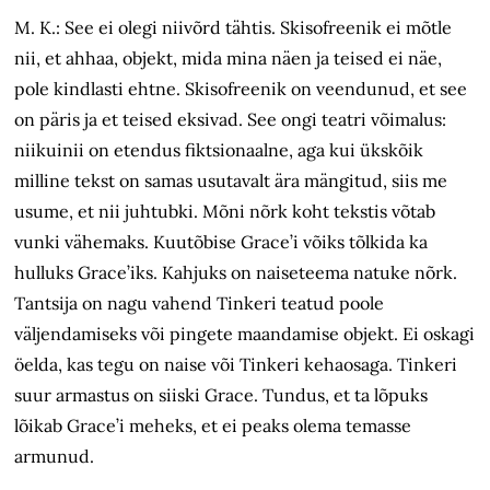
M. K.: See ei olegi niivõrd tähtis. Skisofreenik ei mõtle
nii, et ahhaa, objekt, mida mina näen ja teised ei näe,
pole kindlasti ehtne. Skisofreenik on veendunud, et see
on päris ja et teised eksivad. See ongi teatri võimalus:
niikuinii on etendus fiktsionaalne, aga kui ükskõik
milline tekst on samas usutavalt ära mängitud, siis me
usume, et nii juhtubki. Mõni nõrk koht tekstis võtab
vunki vähemaks. Kuutõbise Grace’i võiks tõlkida ka
hulluks Grace’iks. Kahjuks on naiseteema natuke nõrk.
Tantsija on nagu vahend Tinkeri teatud poole
väljendamiseks või pingete maandamise objekt. Ei oskagi
öelda, kas tegu on naise või Tinkeri kehaosaga. Tinkeri
suur armastus on siiski Grace. Tundus, et ta lõpuks
lõikab Grace’i meheks, et ei peaks olema temasse
armunud.