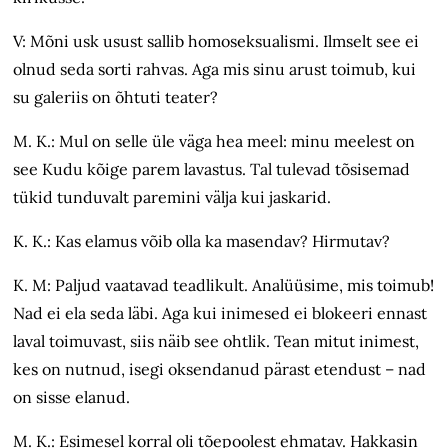
V: Mõni usk usust sallib homoseksualismi. Ilmselt see ei
olnud seda sorti rahvas. Aga mis sinu arust toimub, kui
su galeriis on õhtuti teater?
M. K.: Mul on selle üle väga hea meel: minu meelest on
see Kudu kõige parem lavastus. Tal tulevad tõsisemad
tükid tunduvalt paremini välja kui jaskarid.
K. K.: Kas elamus võib olla ka masendav? Hirmutav?
K. M: Paljud vaatavad teadlikult. Analüüsime, mis toimub!
Nad ei ela seda läbi. Aga kui inimesed ei blokeeri ennast
laval toimuvast, siis näib see ohtlik. Tean mitut inimest,
kes on nutnud, isegi oksendanud pärast etendust – nad
on sisse elanud.
M. K.: Esimesel korral oli tõepoolest ehmatav. Hakkasin