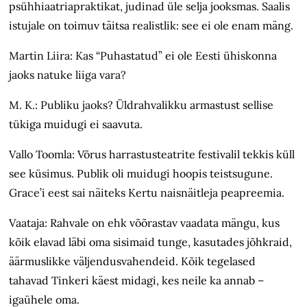
psühhiaatriapraktikat, judinad üle selja jooksmas. Saalis
istujale on toimuv täitsa realistlik: see ei ole enam mäng.
Martin Liira: Kas “Puhastatud” ei ole Eesti ühiskonna
jaoks natuke liiga vara?
M. K.: Publiku jaoks? Üldrahvalikku armastust sellise
tükiga muidugi ei saavuta.
Vallo Toomla: Võrus harrastusteatrite festivalil tekkis küll
see küsimus. Publik oli muidugi hoopis teistsugune.
Grace’i eest sai näiteks Kertu naisnäitleja peapreemia.
Vaataja: Rahvale on ehk võõrastav vaadata mängu, kus
kõik elavad läbi oma sisimaid tunge, kasutades jõhkraid,
äärmuslikke väljendusvahendeid. Kõik tegelased
tahavad Tinkeri käest midagi, kes neile ka annab –
igaühele oma.