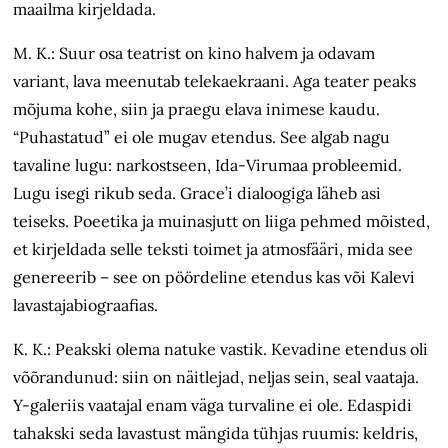
maailma kirjeldada.
M. K.: Suur osa teatrist on kino halvem ja odavam
variant, lava meenutab telekaekraani. Aga teater peaks
mõjuma kohe, siin ja praegu elava inimese kaudu.
“Puhastatud” ei ole mugav etendus. See algab nagu
tavaline lugu: narkostseen, Ida-Virumaa probleemid.
Lugu isegi rikub seda. Grace’i dialoogiga läheb asi
teiseks. Poeetika ja muinasjutt on liiga pehmed mõisted,
et kirjeldada selle teksti toimet ja atmosfääri, mida see
genereerib – see on pöördeline etendus kas või Kalevi
lavastajabiograafias.
K. K.: Peakski olema natuke vastik. Kevadine etendus oli
võõrandunud: siin on näitlejad, neljas sein, seal vaataja.
Y-galeriis vaatajal enam väga turvaline ei ole. Edaspidi
tahakski seda lavastust mängida tühjas ruumis: keldris,