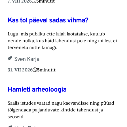
7. VIII 2026
5
minutit
Kas tol päeval sadas vihma?
Lugu, mis publiku ette laiali laotatakse, kuulub
nende hulka, kus häid lahendusi pole ning millest ei
terveneta mitte kunagi.
Sven Karja
31. VII 2026
5
minutit
Hamleti arheoloogia
Saalis istudes vaatad nagu kaevandisse ning püüad
tõlgendada paljanduvate kihtide tähendust ja
seoseid.