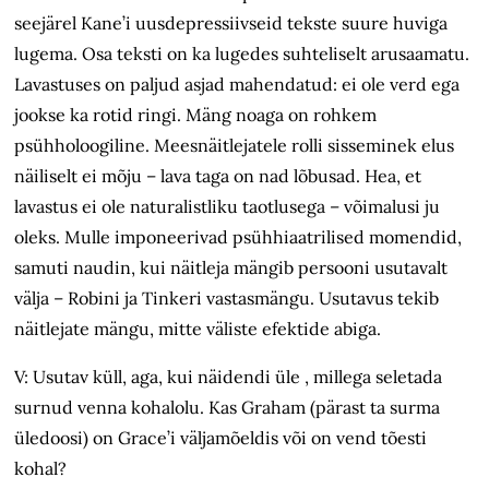
seejärel Kane’i uusdepressiivseid tekste suure huviga
lugema. Osa teksti on ka lugedes suhteliselt arusaamatu.
Lavastuses on paljud asjad mahendatud: ei ole verd ega
jookse ka rotid ringi. Mäng noaga on rohkem
psühholoogiline. Meesnäitlejatele rolli sisseminek elus
näiliselt ei mõju – lava taga on nad lõbusad. Hea, et
lavastus ei ole naturalistliku taotlusega – võimalusi ju
oleks. Mulle imponeerivad psühhiaatrilised momendid,
samuti naudin, kui näitleja mängib persooni usutavalt
välja – Robini ja Tinkeri vastasmängu. Usutavus tekib
näitlejate mängu, mitte väliste efektide abiga.
V: Usutav küll, aga, kui näidendi üle , millega seletada
surnud venna kohalolu. Kas Graham (pärast ta surma
üledoosi) on Grace’i väljamõeldis või on vend tõesti
kohal?