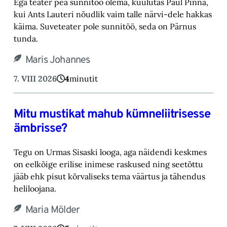
Ega teater pea sunnitöö olema, kuulutas Paul Pinna,
kui Ants Lauteri nõudlik vaim talle närvi-‎dele hakkas
käima. Suveteater pole sunnitöö, seda on Pärnus
tunda.‎
Maris Johannes
7. VIII 2026
4
minutit
Mitu mustikat mahub kümneliitrisesse
ämbrisse?
Tegu on Urmas Sisaski looga, aga näidendi keskmes
on eelkõige erilise inimese raskused ning ‎seetõttu
jääb ehk pisut kõrvaliseks tema väärtus ja tähendus
heliloojana.‎
Maria Mölder