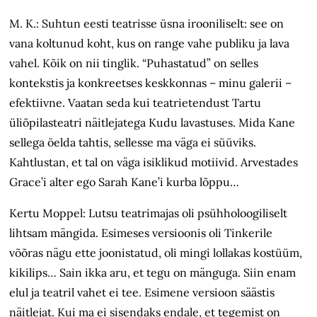
M. K.: Suhtun eesti teatrisse üsna irooniliselt: see on
vana koltunud koht, kus on range vahe publiku ja lava
vahel. Kõik on nii tinglik. “Puhastatud” on selles
kontekstis ja konkreetses keskkonnas – minu galerii –
efektiivne. Vaatan seda kui teatrietendust Tartu
üliõpilasteatri näitlejatega Kudu lavastuses. Mida Kane
sellega öelda tahtis, sellesse ma väga ei süüviks.
Kahtlustan, et tal on väga isiklikud motiivid. Arvestades
Grace’i alter ego Sarah Kane’i kurba lõppu…
Kertu Moppel: Lutsu teatrimajas oli psühholoogiliselt
lihtsam mängida. Esimeses versioonis oli Tinkerile
võõras nägu ette joonistatud, oli mingi lollakas kostüüm,
kikilips… Sain ikka aru, et tegu on mänguga. Siin enam
elul ja teatril vahet ei tee. Esimene versioon säästis
näitlejat. Kui ma ei sisendaks endale, et tegemist on