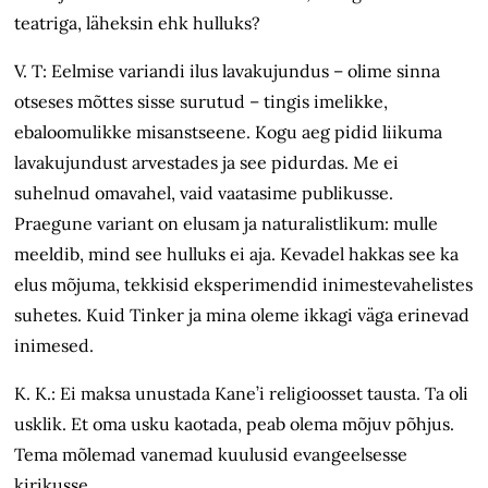
teatriga, läheksin ehk hulluks?
V. T: Eelmise variandi ilus lavakujundus – olime sinna
otseses mõttes sisse surutud – tingis imelikke,
ebaloomulikke misanstseene. Kogu aeg pidid liikuma
lavakujundust arvestades ja see pidurdas. Me ei
suhelnud omavahel, vaid vaatasime publikusse.
Praegune variant on elusam ja naturalistlikum: mulle
meeldib, mind see hulluks ei aja. Kevadel hakkas see ka
elus mõjuma, tekkisid eksperimendid inimestevahelistes
suhetes. Kuid Tinker ja mina oleme ikkagi väga erinevad
inimesed.
K. K.: Ei maksa unustada Kane’i religioosset tausta. Ta oli
usklik. Et oma usku kaotada, peab olema mõjuv põhjus.
Tema mõlemad vanemad kuulusid evangeelsesse
kirikusse.