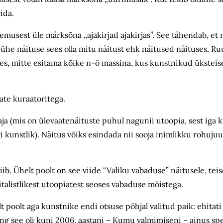
ida.
emusest üle märksõna „ajakirjad ajakirjas”. See tähendab, et n
 ka ühe näituse sees olla mitu näitust ehk näitused näituses.
es, mitte esitama kõike n-ö massina, kus kunstnikud üksteise
ate kuraatoritega.
vaja (mis on ülevaatenäituste puhul nagunii utoopia, sest iga 
 kunstlik). Näitus võiks esindada nii sooja inimlikku rohujuu
ib. Ühelt poolt on see viide “Valiku vabaduse” näitusele, teis
italistlikest utoopiatest seoses vabaduse mõistega.
lt poolt aga kunstnike endi otsuse põhjal valitud paik: ehitat
ing see oli kuni 2006. aastani – Kumu valmimiseni – ainus spet