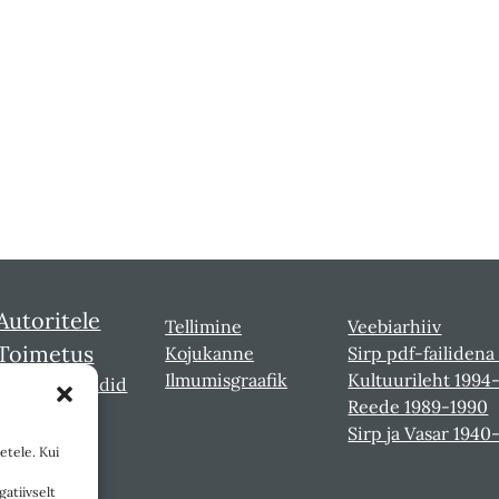
Autoritele
Tellimine
Veebiarhiiv
Toimetus
Kojukanne
Sirp pdf-failidena
Ilmumisgraafik
Kultuurileht 1994
Sirbi laureaadid
Reede 1989-1990
Sirp ja Vasar 1940
etele. Kui
gatiivselt