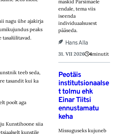
maskid Pärsimäele
endale, tema viis
iseenda
ii nagu ühe ajakirja
individuaalsusest
 Ruumikujundus peaks
pääseda.
 tasalülitavad.
Hans Alla
31. VII 2026
4
minutit
kunstnik teeb seda,
Peotäis
re tasandit kui ka
institutsionaalse
t tolmu ehk
Einar Tiitsi
elt poolt aga
ennustamatu
keha
i ju Kunstihoone siia
Missuguseks kujuneb
siaalselt kunstile