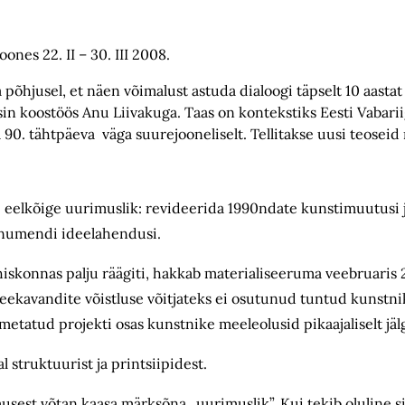
ones 22. II – 30. III 2008.
põhjusel, et näen võimalust astuda dialoogi täpselt 10 aasta
in koostöös Anu Liivakuga. Taas on kontekstiks Eesti Vabarii
90. tähtpäeva väga suurejooneliselt. Tellitakse uusi teoseid 
te eelkõige uurimuslik: revideerida 1990ndate kunstimuutusi ja
onumendi ideelahendusi.
 ühiskonnas palju räägiti, hakkab materialiseeruma veebruari
eekavandite võistluse võitjateks ei osutunud tuntud kunstn
tatud projekti osas kunstnike meeleolusid pikaajaliselt jälg
al struktuurist ja printsiipidest.
usest võtan kaasa märksõna „uurimuslik”. Kui tekib oluline s