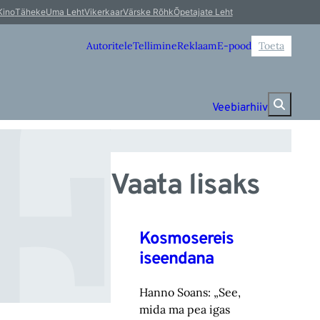
E
Kino
Täheke
Uma Leht
Vikerkaar
Värske Rõhk
Õpetajate Leht
Autoritele
Tellimine
Reklaam
E-pood
Toeta
Veebiarhiiv
Vaata lisaks
Kosmosereis
iseendana
Hanno Soans: „See,
mida ma pea igas