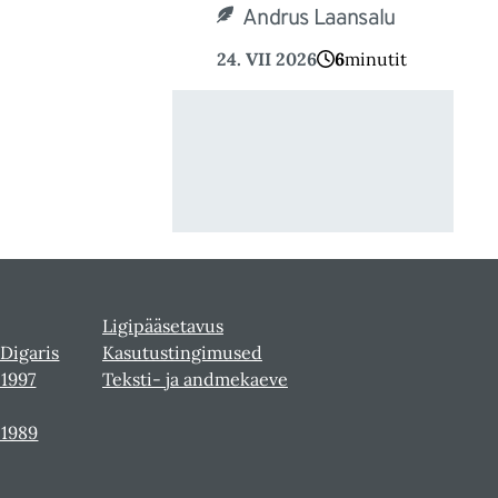
Andrus Laansalu
24. VII 2026
6
minutit
Ligipääsetavus
 Digaris
Kasutustingimused
-1997
Teksti- ja andmekaeve
-1989