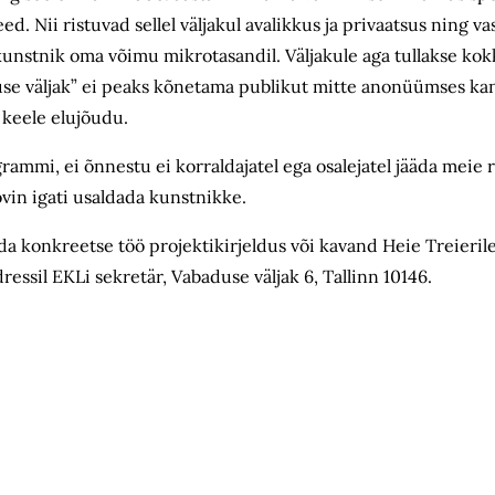
d. Nii ristuvad sellel väljakul avalikkus ja privaatsus ning va
nstnik oma võimu mikrotasandil. Väljakule aga tullakse kokk
se väljak” ei peaks kõnetama publikut mitte anonüümses kants
 keele elujõudu.
ammi, ei õnnestu ei korraldajatel ega osalejatel jääda meie r
ovin igati usaldada kunstnikke.
a konkreetse töö projektikirjeldus või kavand Heie Treierile 
ressil EKLi sekretär, Vabaduse väljak 6, Tallinn 10146.