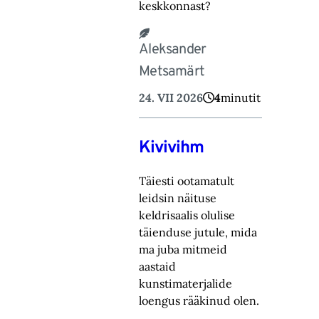
keskkonnast?
Aleksander
Metsamärt
24. VII 2026
4
minutit
Kivivihm
Täiesti ootamatult
leidsin näituse
keldrisaalis olulise
täienduse jutule, mida
ma juba mitmeid
aastaid
kunstimaterjalide
loengus rääkinud olen.