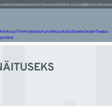
L
Loomingu Raamatukogu
Ajakiri Muusika
Müürileht
e-Kunst.ee
Sirp
Teater.Muusika.
hitektuur
Film
Kirjandus
Kunst
Muusika
Sotsiaalia
Teater
Teadus
ugu
Varia
NÄITUSEKS