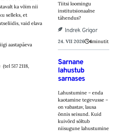
Tiitsi loomingu
stavalt ka võim nii
institutsionaalne
u selleks, et
tähendus?
eliidis, vaid elava
Indrek Grigor
24. VII 2026
4
minutit
iigi aastapäeva
Sarnane
(tel 517 2118,
lahustub
sarnases
Lahustumine – enda
kaotamine tegevusse –
on vabastav, lausa
õnnis seisund. Kuid
kuivõrd sõltub
niisugune lahustumine