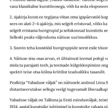
vana klassikalise kunstiteosega, võib ka seda eksponeer
2. Ajakirja kunst.ee tegijana võtan oma igapäevatöö kog
sees on alati 2–4 ajakirja, mis selgelt eristuvad, võiks
selgelt eristama huvigrupid ja seltskonnad kunstielu se
Selleski peaks väljenduma näituse uurimuslikkus.
3. Soovin teha koostööd huvigruppide seest esile tõusv
4. Näituse sisu osas arvan, et ühtainust teemat polegi 
mida ta parajasti teeb, ja teemade külgekleepimine ongi
spektri teise otsa külma kriitilist teaduslikku tasandit.
Pealkirja “Vabaduse väljak” on näitusele andnud Liina Si
distantseerutakse sellega veelgi tugevamalt liberaalkap
Vabaduse väljak on Tallinna ja Eesti esindusväljak, teise
1934. aastal kunstnike juhtimisel ja kunstnike rahaga n