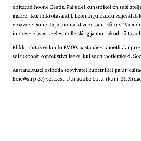
ehitatud hoone Eestis. Paljudel kunstnikel on seal ateljee
makro- kui mikrotasandil. Loomingu kaudu väljendab ku
omavahel suhelda ja uudiseid vahetada. Näitus “Vabadu
inimese elavas keeles, mille släng ja murrakud näitavad
Ehkki näitus ei kuulu EV 90. aastapäeva ametlikku progr
seisukohalt kontekstiväliseks, kui seda taotletakski. So
Aastanäitusel esineda soovivatel kunstnikel palun esitad
heie@sirp.ee) või Eesti Kunstnike Liitu (kuni 31. X) aad