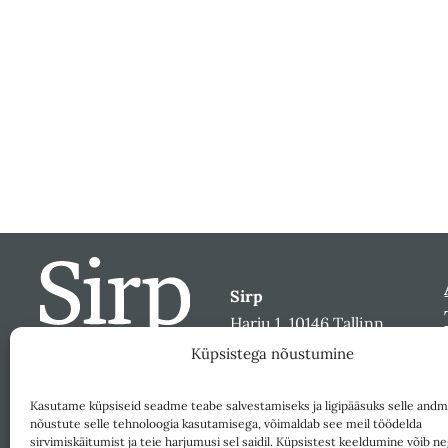
Sirp
Harju 1, 10146 Tallinn
sirp@sirp.ee
Küpsistega nõustumine
Facebook
Toeta
Kasutame küpsiseid seadme teabe salvestamiseks ja ligipääsuks selle andm
nõustute selle tehnoloogia kasutamisega, võimaldab see meil töödelda
sirvimiskäitumist ja teie harjumusi sel saidil. Küpsistest keeldumine võib ne