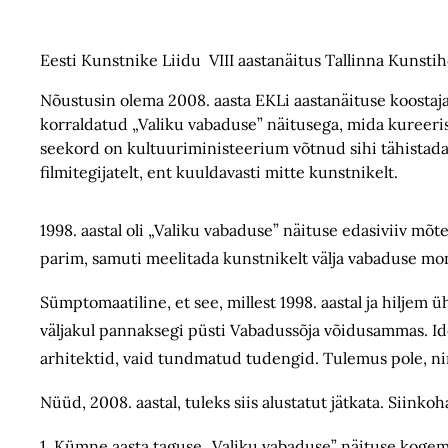
Eesti Kunstnike Liidu VIII aastanäitus Tallinna Kunstiho
Nõustusin olema 2008. aasta EKLi aastanäituse koostaja 
korraldatud „Valiku vabaduse” näitusega, mida kureeris
seekord on kultuuriministeerium võtnud sihi tähistada 
filmitegijatelt, ent kuuldavasti mitte kunstnikelt.
1998. aastal oli „Valiku vabaduse” näituse edasiviiv mõ
parim, samuti meelitada kunstnikelt välja vabaduse m
Sümptomaatiline, et see, millest 1998. aastal ja hiljem
väljakul pannaksegi püsti Vabadussõja võidusammas. Id
arhitektid, vaid tundmatud tudengid. Tulemus pole, nime
Nüüd, 2008. aastal, tuleks siis alustatut jätkata. Siinkoh
1. Kümne aasta taguse „Valiku vabaduse” näituse kogem