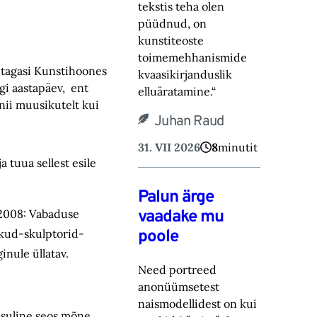
tekstis teha olen
püüdnud, on
kunstiteoste
toimemehhanismide
t tagasi Kunstihoones
kvaasikirjanduslik
gi aastapäev, ent
elluäratamine.“
nii muusikutelt kui
Juhan Raud
31. VII 2026
8
minutit
 tuua sellest esile
Palun ärge
vaadake mu
s 2008: Vabaduse
poole
ikud-skulptorid-
inule üllatav.
Need portreed
anonüümsetest
naismodellidest on kui
isuline seos mõne