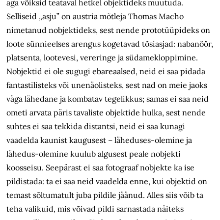
aga võiksid teataval hetkel objektideks muutuda.
Selliseid „asju” on austria mõtleja Thomas Macho
nimetanud nobjektideks, sest nende prototüüpideks on
loote sünnieelses arengus kogetavad tõsiasjad: nabanöör,
platsenta, lootevesi, vereringe ja südamekloppimine.
Nobjektid ei ole sugugi ebareaalsed, neid ei saa pidada
fantastilisteks või unenäolisteks, sest nad on meie jaoks
väga lähedane ja kombatav tegelikkus; samas ei saa neid
ometi arvata päris tavaliste objektide hulka, sest nende
suhtes ei saa tekkida distantsi, neid ei saa kunagi
vaadelda kaunist kaugusest – läheduses-olemine ja
lähedus-olemine kuulub algusest peale nobjekti
koosseisu. Seepärast ei saa fotograaf nobjekte ka ise
pildistada: ta ei saa neid vaadelda enne, kui objektid on
temast sõltumatult juba pildile jäänud. Alles siis võib ta
teha valikuid, mis võivad pildi sarnastada näiteks