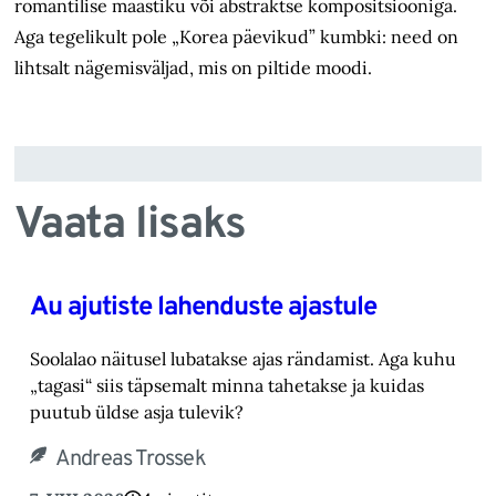
romantilise maastiku või abstraktse kompositsiooniga.
Aga tegelikult pole „Korea päevikud” kumbki: need on
lihtsalt nägemisväljad, mis on piltide moodi.
Vaata lisaks
Au ajutiste lahenduste ajastule
Soolalao näitusel lubatakse ajas rändamist. Aga kuhu
„tagasi“ siis täpsemalt minna tahetakse ‎ja kuidas
puutub üldse asja tulevik?‎
Andreas Trossek