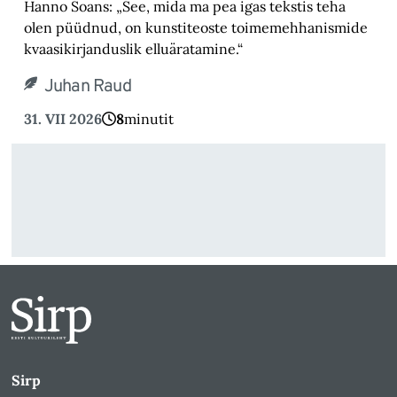
Hanno Soans: „See, mida ma pea igas tekstis teha
olen püüdnud, on kunstiteoste toimemehhanismide
kvaasikirjanduslik elluäratamine.“
Juhan Raud
31. VII 2026
8
minutit
Sirp