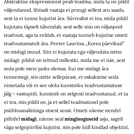
Abstraktne ekspressionist peab teadma, mida ta on pildil
väljendanud, lihtsalt vaataja ei pruugi sellest aru saada,
sest ta ei tunne kujutist ära. Sürrealist ei tea, mida pildil
kujutatu täpselt tähendab, sest selle sisu on väljaspool
teadvust, aga ta eeldab, et vaataja tunneb kujutise ometi
teadvustamatult ära. Peeter Lauritsa „Korea päevikud”
on midagi muud. Siin ei kujutata ega väljendata mitte
midagi: pildid on tehtud millestki, mida me ei näe, sest
seda pole meie jaoks olemas. Kui me midagi ära
tunnemegi, siis mitte sellepärast, et oskaksime seda
nimetada või et see oleks kunstniku teadvustamatuse
jälg – vastupidi, kunstnik on selgesti teadvustanud, et ta
ei tea, mis pildil on, ja et sellel teadmatusel pole
psühhoanalüüsiga otsest seost. Ometi näeme nendel
piltidel
midagi
, näeme seal
mingisuguseid
asju, sageli
väga selgepiirilisi kujutisi, mis pole küll kindlad objektid,