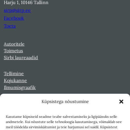
Harju 1, 10146 Tallinn
sirp@sirp.ee
Facebook
Toeta
Autoritele
Toimetus
Sirbi laureaadid
Tellimine
Kojukanne
Ilmumisgraafik
Küpsistega nõustumine
Veebiarhiiv
Sirp pdf-failidena Digaris
Kasutame küpsiseid seadme teabe salvestamiseks ja ligipääsuks selle
Kultuurileht 1994-1997
andmetele. Kui nõustute selle tehnoloogia kasutamisega, võimaldab see
Reede 1989-1990
meil töödelda sirvimiskäitumist ja teie harjumusi sel saidil. Küpsistest