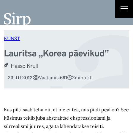
L
Liigu
sisu
juurde
KUNST
Lauritsa „Korea päevikud”
Hasso Krull
23. III 2012
Vaatamisi
691
2
minutit
Kas pilti saab teha nii, et me ei tea, mis pildi peal on? See
küsimus tekib juba abstraktse ekspressionismi ja
sürrealismi juures, aga ta lahendatakse teisiti.