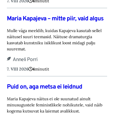
7. VIII 2026
4
minutit
Maria Kapajeva – mitte piir, vaid algus
Mulle väga meeldib, kuidas Kapajeva kasutab sellel
näitusel suuri teemasid. Näituse drama‎turgia
kasvatab kunstniku isiklikust loost midagi palju
suuremat.‎
Anneli Porri
7. VIII 2026
4
minutit
Puid on, aga metsa ei leidnud
Maria Kapajeva näitus ei ole suunatud ainult
minusugustele feministlikele nohikutele, vaid ‎näib
kogema kutsuvat ka laiemat avalikkust.‎