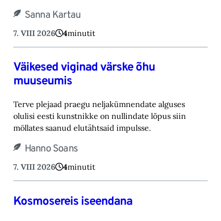
Sanna Kartau
7. VIII 2026
4
minutit
Väikesed viginad värske õhu
muuseumis
Terve plejaad praegu neljakümnendate alguses
olulisi eesti kunstnikke on nullindate lõpus ‎siin
möllates saanud elutähtsaid impulsse.‎
Hanno Soans
7. VIII 2026
4
minutit
Kosmosereis iseendana