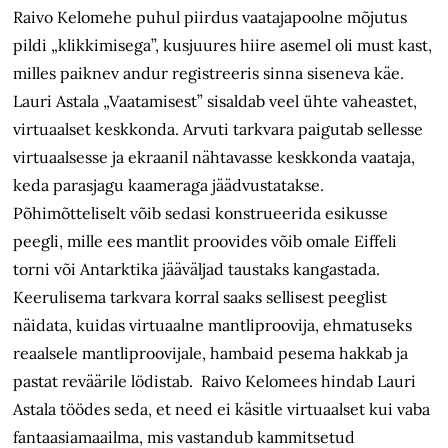
Raivo Kelomehe puhul piirdus vaatajapoolne mõjutus
pildi „klikkimisega”, kusjuures hiire asemel oli must kast,
milles paiknev andur registreeris sinna siseneva käe.
Lauri Astala „Vaatamisest” sisaldab veel ühte vaheastet,
virtuaalset keskkonda. Arvuti tarkvara paigutab sellesse
virtuaalsesse ja ekraanil nähtavasse keskkonda vaataja,
keda parasjagu kaameraga jäädvustatakse.
Põhimõtteliselt võib sedasi konstrueerida esikusse
peegli, mille ees mantlit proovides võib omale Eiffeli
torni või Antarktika jääväljad taustaks kangastada.
Keerulisema tarkvara korral saaks sellisest peeglist
näidata, kuidas virtuaalne mantliproovija, ehmatuseks
reaalsele mantliproovijale, hambaid pesema hakkab ja
pastat reväärile lödistab. Raivo Kelomees hindab Lauri
Astala töödes seda, et need ei käsitle virtuaalset kui vaba
fantaasiamaailma, mis vastandub kammitsetud