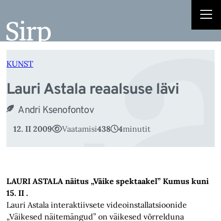
La
Liigu
sisu
juurde
KUNST
Lauri Astala reaalsuse lävi
Andri Ksenofontov
12. II 2009
Vaatamisi
438
4
minutit
LAURI ASTALA näitus „Väike spektaakel” Kumus kuni
15. II .
Lauri Astala interaktiivsete videoinstallatsioonide
„Väikesed näitemängud” on väikesed võrrelduna