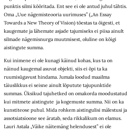
punktis silmi kõõritada. Ent see ei ole antud juhul tähtis.
Oma „Uue nägemisteooria uurimuses” („An Essay
Towards a New Theory of Vision) tõestas ta õigesti, et
kaugemate ja lähemate asjade tajumiseks ei piisa ainult
silmade nägemisnurga muutmisest, oluline on kõigi
aistingute summa.
Kui inimene ei ole kunagi käinud kohas, kus ta on
näinud kaugemal asuvat objekti, siis ei õpi ta ka
ruumisügavust hindama. Jumala loodud maailma
täiuslikkus ei seisne ainult lõputute tajupunktide
summas. Üksikud tajuhetked on omakorda moodustatud
kui mitmete aistingute ja kogemuste summa. Nii on ka
kunstiteose puhul. Mida rohkem aistingulisi mälestusi ja
assotsiatsioone see äratab, seda rikkalikum on elamus.
Lauri Astala „Väike näitemäng helendusest” ei ole