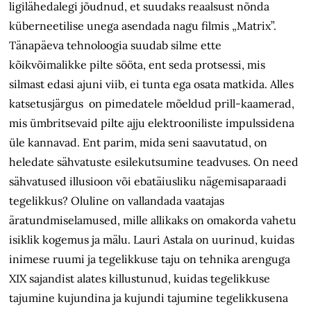
ligilähedalegi jõudnud, et suudaks reaalsust nõnda
küberneetilise unega asendada nagu filmis „Matrix”.
Tänapäeva tehnoloogia suudab silme ette
kõikvõimalikke pilte sööta, ent seda protsessi, mis
silmast edasi ajuni viib, ei tunta ega osata matkida. Alles
katsetusjärgus on pimedatele mõeldud prill-kaamerad,
mis ümbritsevaid pilte ajju elektrooniliste impulssidena
üle kannavad. Ent parim, mida seni saavutatud, on
heledate sähvatuste esilekutsumine teadvuses. On need
sähvatused illusioon või ebatäiusliku nägemisaparaadi
tegelikkus? Oluline on vallandada vaatajas
äratundmiselamused, mille allikaks on omakorda vahetu
isiklik kogemus ja mälu. Lauri Astala on uurinud, kuidas
inimese ruumi ja tegelikkuse taju on tehnika arenguga
XIX sajandist alates killustunud, kuidas tegelikkuse
tajumine kujundina ja kujundi tajumine tegelikkusena