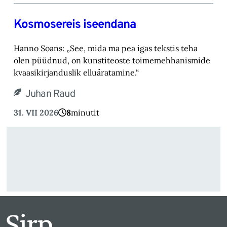
Kosmosereis iseendana
Hanno Soans: „See, mida ma pea igas tekstis teha
olen püüdnud, on kunstiteoste toimemehhanismide
kvaasikirjanduslik elluäratamine.“
Juhan Raud
31. VII 2026
8
minutit