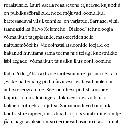
reaalsusele. Lauri Astala reaalsetena tajutavad kujundid
on publikusõbralikud, need mõjuvad loomulikul,
kättesaadaval viisil, tehnika on varjatud. Sarnasel viisil
taandasid ka Raivo Kelomehe „Dialood” tehnoloogia
võimalikult tagaplaanile, maskeerides selle
näitusemööbliks. Videoinstallatsioonide loojaid on
hakanud huvitama sama teema mis teisigi kunstnikke
läbi aegade: võimalikult täiusliku illusiooni loomine.
Kaljo Põllu „Abstraktsuse mõtestamine” ja Lauri Astala
„Väike näitemäng pildi näivusest” esitavad mõlemad
autostereogramme. See on ühest pildist koosnev
kujutis, mida silmi õigesti fokuseerides võib näha
kolmemõõtmelist kujutist. Samamoodi võib mõjuda
kontrastne tapeet, mis silmad kirjuks võtab, nii et mulje
jääb, nagu asuksid mustri erinevad osad eri tasapinnal.