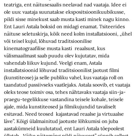
teatriga, ent näitusesaalis neelavad nad vaataja. Idee ei
ole uus: vaataja suunatakse ekspositsioonikuubikusse,
pildi sisse minekust saab musta kasti minek nagu kinno.
Ent Lauri Astala boksid on midagi enamat. Tsiteerides
näituse seletuskirja, kõik need kolm installatsiooni, „ühel
või teisel kujul, lõhuvad traditsioonilise
kinematograafilise musta kasti reaalsust, kus
välismaailmast saab puudu olev kujutatav, mida
vahendab liikuv kujund. Veelgi enam, Astala
installatsioonid lõhuvad traditsioonilist jaotust filmi
(kunstiteose) ja selle publiku vahel, kus vaataja roll on
taandatud passiivseks vaatlejaks. Astala soovib, et vaataja
oleks teose toimiv osa, tehes nähtavaks vaataja siin-ja-
praegu-tegelikkuse vastandina teisele kohale, teisele
ajale, mida kunstiteosed ja filmikujundid tavaliselt
esitavad. Need teosed kajastavad reaalse ja virtuaalse
läve”. Kõigi ülalmainitud jaotuste lõhkumisi on juba
aastakümneid kuulutatud, ent Lauri Astala tõepoolest
üllatab. „Väike näitemäng pildi näivusest” sünnib sellest,