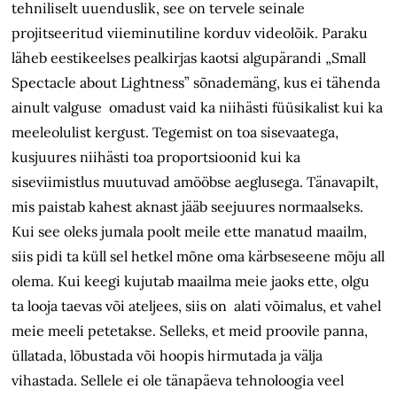
tehniliselt uuenduslik, see on tervele seinale
projitseeritud viieminutiline korduv videolõik. Paraku
läheb eestikeelses pealkirjas kaotsi algupärandi „Small
Spectacle about Lightness” sõnademäng, kus ei tähenda
ainult valguse omadust vaid ka niihästi füüsikalist kui ka
meeleolulist kergust. Tegemist on toa sisevaatega,
kusjuures niihästi toa proportsioonid kui ka
siseviimistlus muutuvad amööbse aeglusega. Tänavapilt,
mis paistab kahest aknast jääb seejuures normaalseks.
Kui see oleks jumala poolt meile ette manatud maailm,
siis pidi ta küll sel hetkel mõne oma kärbseseene mõju all
olema. Kui keegi kujutab maailma meie jaoks ette, olgu
ta looja taevas või ateljees, siis on alati võimalus, et vahel
meie meeli petetakse. Selleks, et meid proovile panna,
üllatada, lõbustada või hoopis hirmutada ja välja
vihastada. Sellele ei ole tänapäeva tehnoloogia veel