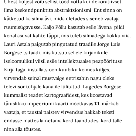
Ühest küljest võib sellist tööd võtta kui dekoratiivset,
ilma keskendpunktita abstraktsionismi. Ent sinna on
kätketud ka silmalävi, mida ületades siseneb vaataja
ruumisügavusse. Kaljo Põllu kasutab selle lävena pildi
kohal asuvat kahte täppi, mis tuleb silmadega kokku viia.
Lauri Astala paigutab pingutatud traadile Jorge Luis
Borgese tsitaadi, mis kutsub sellele kirjanikule
iseloomulikul viisil esile intellektuaalse peapöörituse.
Kirja taga, installatsioonikuubiku kolmes küljes,
virvendab seinal mustvalge eetrisahin nagu oleks
televiisor tühjale kanalile lülitatud. Lugedes Borgese
kummalist teadet kartograafidest, kes koostavad
täiuslikku impeeriumi kaarti mõõtkavas 1:1, märkab
vaataja, et taustal paistev virvendus hakkab teksti
endasse mattes lainetama kord taandudes, kord talle
nina alla tõustes.