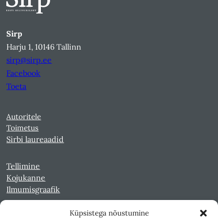
Sirp
Harju 1, 10146 Tallinn
sirp@sirp.ee
Facebook
Toeta
Autoritele
Toimetus
Sirbi laureaadid
Tellimine
Kojukanne
Ilmumisgraafik
Küpsistega nõustumine
Veebiarhiiv