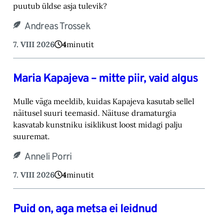
puutub üldse asja tulevik?‎
Andreas Trossek
7. VIII 2026
4
minutit
Maria Kapajeva – mitte piir, vaid algus
Mulle väga meeldib, kuidas Kapajeva kasutab sellel
näitusel suuri teemasid. Näituse drama‎turgia
kasvatab kunstniku isiklikust loost midagi palju
suuremat.‎
Anneli Porri
7. VIII 2026
4
minutit
Puid on, aga metsa ei leidnud