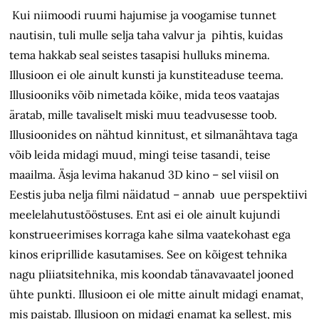
Kui niimoodi ruumi hajumise ja voogamise tunnet
nautisin, tuli mulle selja taha valvur ja pihtis, kuidas
tema hakkab seal seistes tasapisi hulluks minema.
Illusioon ei ole ainult kunsti ja kunstiteaduse teema.
Illusiooniks võib nimetada kõike, mida teos vaatajas
äratab, mille tavaliselt miski muu teadvusesse toob.
Illusioonides on nähtud kinnitust, et silmanähtava taga
võib leida midagi muud, mingi teise tasandi, teise
maailma. Äsja levima hakanud 3D kino – sel viisil on
Eestis juba nelja filmi näidatud – annab uue perspektiivi
meelelahutustööstuses. Ent asi ei ole ainult kujundi
konstrueerimises korraga kahe silma vaatekohast ega
kinos eriprillide kasutamises. See on kõigest tehnika
nagu pliiatsitehnika, mis koondab tänavavaatel jooned
ühte punkti. Illusioon ei ole mitte ainult midagi enamat,
mis paistab. Illusioon on midagi enamat ka sellest, mis