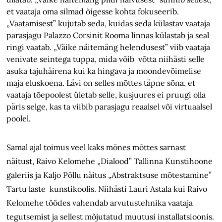
et vaataja oma silmad õigesse kohta fokuseerib.
„Vaatamisest” kujutab seda, kuidas seda külastav vaataja
parasjagu Palazzo Corsinit Rooma linnas külastab ja seal
ringi vaatab. „Väike näitemäng helendusest” viib vaataja
venivate seintega tuppa, mida võib võtta niihästi selle
asuka tajuhäirena kui ka hingava ja moondevõimelise
maja eluskoena. Lävi on selles mõttes täpne sõna, et
vaataja tõepoolest ületab selle, kusjuures ei pruugi olla
päris selge, kas ta viibib parasjagu reaalsel või virtuaalsel
poolel.
Samal ajal toimus veel kaks mõnes mõttes sarnast
näitust, Raivo Kelomehe „Dialood” Tallinna Kunstihoone
galeriis ja Kaljo Põllu näitus „Abstraktsuse mõtestamine”
Tartu laste kunstikoolis. Niihästi Lauri Astala kui Raivo
Kelomehe töödes vahendab arvutustehnika vaataja
tegutsemist ja sellest mõjutatud muutusi installatsioonis.