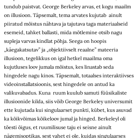
tundub paistvat. George Berkeley arvas, et kogu maailm
on illusioon. Täpsemalt, tema arvates kujutab ainult
piiratud mõistus nähtava ja tajutava taga materiaalseid
esemeid, tahket ballasti, mida mõtlemine otsib nagu
supleja varvas kindlat põhja. Seega on hoopis
„käegakatsutav” ja „objektiivselt reaalne” mateeria
illusioon, tegelikkus on igal hetkel maailma oma
kujutluses loov jumala mõistus, kes linastab seda
hingedele nagu kinos. Täpsemalt, totaalses interaktiivses
videoinstallatsioonis, sest hingedele on antud ka
valikuvabadus. Kuna ruum kuulub samuti füüsikaliste
illusioonide kilda, siis võib George Berkeley universumit
ette kujutada kui singulaarset punkti, kübet, kus asuvad
ka kõikvõimas kõikeloov jumal ja hinged. Berkeleyl oli
tõesti õigus, et ruumilisuse taju ei seisne ainult
nägemisoptikas, sest vahet ei ole, kuidas singulaarses