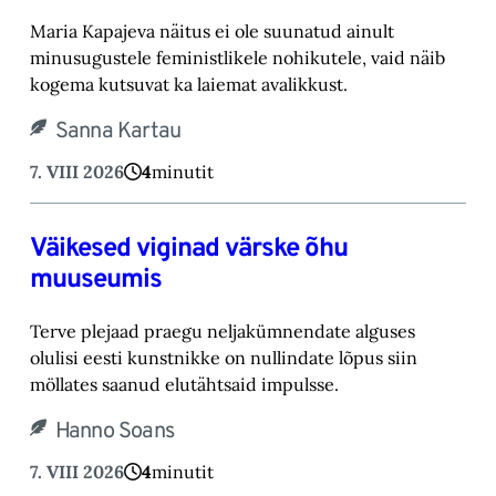
Maria Kapajeva näitus ei ole suunatud ainult
minusugustele feministlikele nohikutele, vaid ‎näib
kogema kutsuvat ka laiemat avalikkust.‎
Sanna Kartau
7. VIII 2026
4
minutit
Väikesed viginad värske õhu
muuseumis
Terve plejaad praegu neljakümnendate alguses
olulisi eesti kunstnikke on nullindate lõpus ‎siin
möllates saanud elutähtsaid impulsse.‎
Hanno Soans
7. VIII 2026
4
minutit