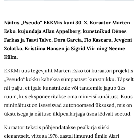
Näitus „Pseudo“ EKKMis kuni 30. X. Kuraator Marten
Esko, kujundaja Allan Appelberg, kunstnikud Dénes
Farkas ja Taavi Talve, Dora García, Flo Kasearu, Jevgeni
Zolotko, Kristiina Hansen ja Sigrid Viir ning Neeme
Külm.
EKKMi uus tegevjuht Marten Esko
tõi
kuraatoriprojektis
„Pseudo“ kokku kaheksa sümpaatset kunstnikku. T
äpselt
nii palju, et igale kunstnikule või tandemile j
agub üks
ruum, kus eksponeeritakse oma mini-isikunäitust. Kuus
mininäitust on iseseisvad autonoomsed üksused, mis on
üksteisega ja
näituse üldpealkirjaga
üsna lõdvalt seotud.
Kuraatoritekstis põhjendatakse pealkirja siiski
elegantselt, viitega 1976. aastal ilmunud
Émile
Ajari