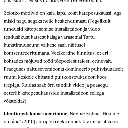
oma suust.“ Niisiis hoiatus või ka eneseiroonia.
Zolotko motiivid on kala, laps, kolm kätepesukaussi. Aga
miski nagu segaks neile keskendumast. (Tegelikult
tundusid kätepesemise installatsioon ja video
teaduslikust katsest kalaga varasemal Tartu
kunstimuuseumi väikese saali näitusel
kontsentreeritumana. Veelkordne kinnitus, et eri
kohtades mõjuvad tööd tõepoolest
täiesti erinevalt.
Praeguses näituseversioonis domineerib puhtvisuaalselt
ruumi keskele ehitatud puitkonstruktsioon koos
trepiga. Kuidas saab õrn tundlik video ja peaaegu
eeterlik
kätepesukausside installatsioon sellega
võistelda?)
Identiteedi konstrueerimine.
Neeme Külma „Homme
on täna“ (2010) autoportreeks nimetatav installatsioon