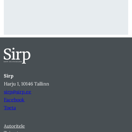
Sirp
Harju 1, 10146 Tallinn
sirp@sirp.ee
Facebook
Toeta
Autoritele