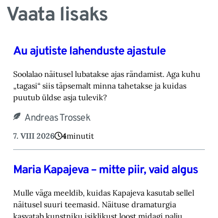
Vaata lisaks
Au ajutiste lahenduste ajastule
Soolalao näitusel lubatakse ajas rändamist. Aga kuhu
„tagasi“ siis täpsemalt minna tahetakse ‎ja kuidas
puutub üldse asja tulevik?‎
Andreas Trossek
7. VIII 2026
4
minutit
Maria Kapajeva – mitte piir, vaid algus
Mulle väga meeldib, kuidas Kapajeva kasutab sellel
näitusel suuri teemasid. Näituse drama‎turgia
kasvatab kunstniku isiklikust loost midagi palju