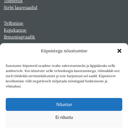
Toimetus
Sirbi laureaadid
Tellimine
Kojukanne
Ilmumisgraafik
Küpsistega nõustumine
Veebiarhiiv
Sirp pdf-failidena Digaris
Kasutame küpsiseid seadme teabe salvestamiseks ja ligipääsuks selle
Kultuurileht 1994-1997
andmetele. Kui nõustute selle tehnoloogia kasutamisega, võimaldab see
Reede 1989-1990
meil töödelda sirvimiskäitumist ja teie harjumusi sel saidil. Küpsistest
Sirp ja Vasar 1940-1989
keeldumine võib negatiivselt mõjutada mõningaid funktsioone ja
võimalusi.
Ligipääsetavus
Kasutustingimused
Nõustun
Teksti- ja andmekaeve
Ei nõustu