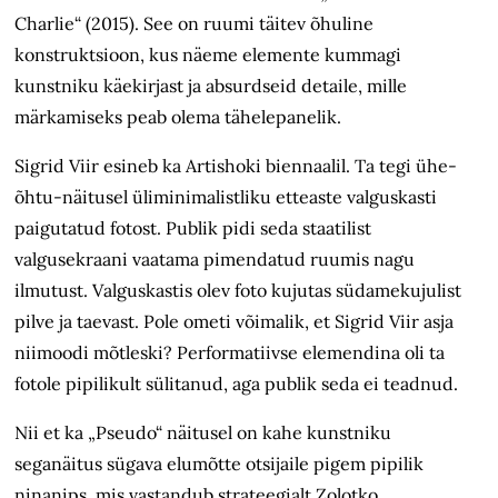
Charlie“ (2015). See on ruumi
täitev õhuline
konstruktsioon, kus näeme element
e kummagi
kunstniku käekirjast ja absurdseid detaile, mille
märkamiseks peab olema tähelepanelik.
Sigrid Viir esineb ka Artishoki biennaalil. Ta tegi ühe-
õhtu-näitusel üliminimalistliku etteaste valguskasti
paigutatud fotost. Publik pidi seda staatilist
valgusekraani vaatama pimendatud ruumis nagu
ilmutust. Valguskastis olev foto kujutas südamekujulist
pilve ja taevast. Pole ometi võimalik, et Sigrid Viir asja
niimoodi mõtleski? Performatiivse elemendina oli ta
fotole pipilikult
sülitanud, aga
publik seda ei teadnud.
Nii et ka „Pseudo“ näitusel on kahe kunstniku
seganäitus sügava elumõtte otsijaile pigem pipilik
ninanips, mis vastandub strateegialt Zolotko