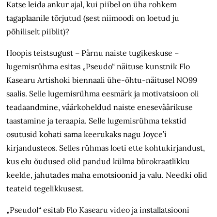
Katse leida ankur ajal, kui piibel on
üha rohkem
tagaplaanile tõrjutud (sest niimoodi on loetud ju
põhiliselt piiblit)?
Hoopis teistsugust – Pärnu naiste tugikeskuse –
lugemisrühma esitas „Pseudo“ näituse kunstnik Flo
Kasearu Artishoki biennaali ühe-õhtu-näitusel NO99
saalis. Selle lugemisrühma eesmärk ja motivatsioon oli
teadaandmine, väärkoheldud naiste eneseväärikuse
taastamine ja teraapia. Selle lugemisrühma tekstid
osutusid kohati sama keerukaks nagu Joyce’i
kirjandusteos. Selles rühmas loeti ette kohtukirjandust,
kus elu õudused olid pandud külma bürokraatlikku
keelde, jahutades maha emotsioonid ja valu. Needki olid
teateid tegelikkusest.
„Pseudol“ esitab Flo Kasearu video ja installatsiooni