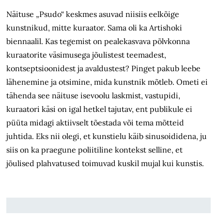
Näituse „Psudo“ keskmes asuvad niisiis eelkõige
kunstnikud, mitte kuraator. Sama oli ka Artishoki
biennaalil. Kas tegemist on pealekasvava põlvkonna
kuraatorite väsimusega jõulistest teemadest,
kontseptsioonidest ja avaldustest? Pinget pakub leebe
lähenemine ja otsimine, mida kunstnik mõtleb. Ometi ei
tähenda see näituse isevoolu laskmist, vastupidi,
kuraatori käsi on igal hetkel tajutav, ent publikule ei
püüta midagi aktiivselt tõestada või tema mõtteid
juhtida. Eks nii olegi, et kunstielu
käib sinusoi
didena, ju
siis on ka praegune poliitiline kontekst selline, et
jõulised plahvatused toimuvad kuskil mujal kui kunstis.