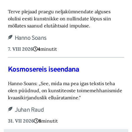
Terve plejaad praegu neljakümnendate alguses
olulisi eesti kunstnikke on nullindate lõpus ‎siin
möllates saanud elutähtsaid impulsse.‎
Hanno Soans
7. VIII 2026
4
minutit
Kosmosereis iseendana
Hanno Soans: „See, mida ma pea igas tekstis teha
olen püüdnud, on kunstiteoste toimemehhanismide
kvaasikirjanduslik elluäratamine.“
Juhan Raud
31. VII 2026
8
minutit