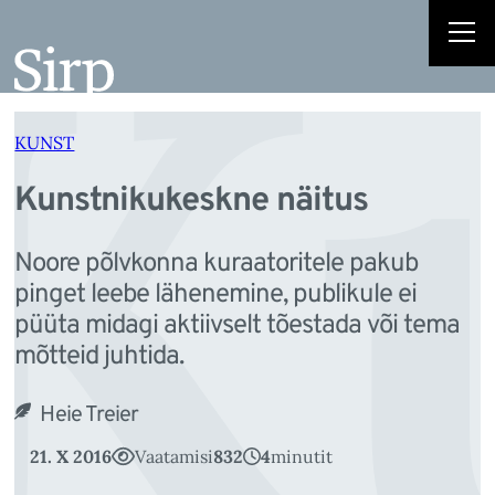
K
Liigu
sisu
juurde
KUNST
Kunstnikukeskne näitus
Noore põlvkonna kuraatoritele pakub
pinget leebe lähenemine, publikule ei
püüta midagi aktiivselt tõestada või tema
mõtteid juhtida.
Heie Treier
21. X 2016
Vaatamisi
832
4
minutit