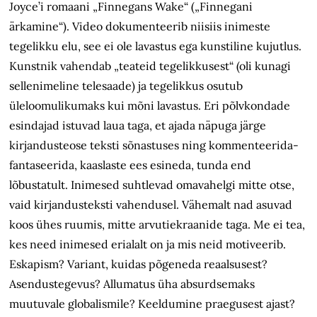
Joyce’i romaani „Finnegans Wake“ („Finnegani
ärkamine“). Video dokumenteerib niisiis inimeste
tegelikku elu, see ei ole lavastus ega kunstiline kujutlus.
Kunstnik vahendab „teateid tegelikkusest“ (oli kunagi
sellenimeline telesaade) ja tegelikkus osutub
üleloomulikumaks kui mõni lavastus. Eri põlvkondade
esindajad istuvad laua taga, et ajada näpuga järge
kirjandusteose teksti s
õna
stuses ning kommenteerida-
fantaseerida, kaaslaste ees esineda, tunda end
lõbustatult. Inimesed suhtlevad omavahelgi mitte otse,
vaid kirjandusteksti vahendusel. Vähemalt nad asuvad
koos
ühes
ruumis, mitte arvutiekraanide taga. Me ei tea,
kes need inimesed erialalt on ja mis neid motiveerib.
Eskapism? Variant, kuidas p
õgene
da reaalsusest?
Asendustegevus? Allumatus
üha
absurdsemaks
muutuvale globalismile? Keeldumine praegusest ajast?