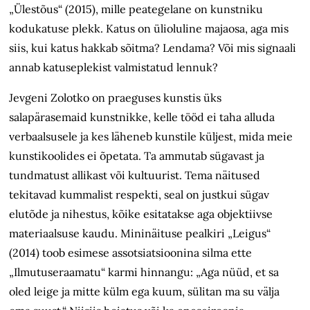
„Ülestõus“ (2015), mille peategelane on kunstniku
kodukatuse plekk. Katus on
üli
oluline majaosa, aga mis
siis, kui katus hakkab sõitma? Lendama? Või mis signaali
annab katuseplekist valmistatud lennuk?
Jevgeni Zolotko on praeguses kunstis
üks
salapärasemaid kunstnikke, kelle tööd ei taha alluda
verbaalsusele ja kes läheneb kunstile küljest, mida meie
kunstikoolides ei õpetata. Ta ammutab sügavast ja
tundmatust allikast
või kultuurist
. Tema näitused
tekitavad kummalist respekti, seal on justkui sügav
elutõde ja nihestus, kõike esitatakse aga objektiivse
materiaalsuse kaudu. Mininäituse pealkiri „Leigus“
(2014) toob esimese assotsiatsioonina silma ette
„Ilmutuseraamatu“ karmi hinnangu: „Aga nüüd, et sa
oled leige ja mitte külm ega kuum, sülitan ma su välja