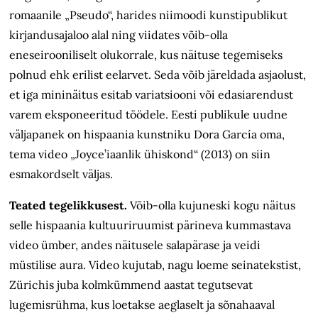
romaanile „Pseudo“, harides niimoodi kunstipublikut
kirjandusajaloo alal ning viidates võib-olla
eneseirooniliselt olukorrale, kus
näituse tegemiseks
polnud
ehk erilist eelarvet. Seda võib järeldada asjaolust,
et iga mininäitus esitab variatsiooni või edasiarendust
varem eksponeeritud töödele. Eesti publikule uudne
väljapanek on hispaania kunstniku Dora García oma,
tema video „Joyce’iaanlik ühiskond“ (2013) on siin
esmakordselt väljas.
Teated tegelikkusest.
Võib-olla kujuneski kogu näitus
selle hispaania kultuuriruumist pärineva kummastava
video ümber, andes
näitusele
salapärase ja veidi
müstilise aura. Video kujutab, nagu loeme seinatekstist,
Zürichis juba kolmkümmend aastat tegutsevat
lugemisrühma, kus loetakse aeglaselt ja sõnahaaval