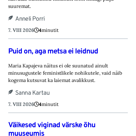
suuremat.‎
Anneli Porri
7. VIII 2026
4
minutit
Puid on, aga metsa ei leidnud
Maria Kapajeva näitus ei ole suunatud ainult
minusugustele feministlikele nohikutele, vaid ‎näib
kogema kutsuvat ka laiemat avalikkust.‎
Sanna Kartau
7. VIII 2026
4
minutit
Väikesed viginad värske õhu
muuseumis