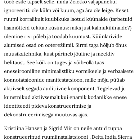
toob esile täpselt selle, mida Zolotko
väljapanekul
ignoreeriti:
ole külm või kuum, aga
ära ole
leige. Keset
ruumi korralikult kuubikuks laotud küünalde (tarbetuid
lisamõtteid tekitab küsimus: miks just kalmuküünalde?)
ülemine rivi põleb ja toodab kuumust. Küünlarivide
alumised osad on ooterežiimil. Sirmi taga hõljub õhus
muusikatehnika, kust pärineb
jõuli
ne ja meeldiv
helitaust. See kõik on tugev ja võib-olla taas
eneseirooniline minimalistliku vormikeele ja verbaalsete
konnotatsioonide manifestatsioon, mille mõju püüab
aktiivselt segada auditiivne komponent. Tegelevad ju
kunstnikud aktiivsemalt kui enamik kodanikke enese
identiteedi pideva konstrueerimise ja
dekonstrueerimisega muutuvas ajas.
Kristiina Hansen ja Sigrid Viir on neile antud tuppa
konstrueerinud ruumiinstallatsiooni „Delta India Sierra