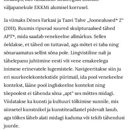
väljapanekule EKKMi alumisel korrusel.
Ja viimaks Dénes Farkasi ja Taavi Talve „Joonealused* 2“
(2011). Ruumis ripuvad suured skulpturaalsed tähed
APT*, mida saadab venekeelne allmärkus. Selles
öeldakse, et tähed on tuttavad, aga mõtet ei taba ning
sõnaraamatus sellist sõna pole. Lingvistiline nali ja
tähelepanu juhtimine eesti või vene emakeelega
inimese erinevatele lugemistele. Navigeeritakse siin ju
eri suurkeelekontekstide piirimail, ida pool venekeelne
kontekst, lääne pool ingliskeelne kontekst ning
tõepoolest ei tähenda sõna „apt“ ses mõttes midagi.
Viidatakse ka kunsti ja kultuuri tõlkimise sunnile, mis
siinsetel kunstnikel ja kunstiteadlastel pidevalt lasub,
aga tõlkes läheb alati midagi kaduma või tekib tähendusi
juurde.