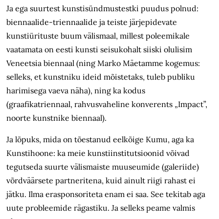
Ja ega suurtest kunstisündmustestki puudus polnud:
biennaalide-triennaalide ja teiste järjepidevate
kunstiürituste buum välismaal, millest poleemikale
vaatamata on eesti kunsti seisukohalt siiski olulisim
Veneetsia biennaal (ning Marko Mäetamme kogemus:
selleks, et kunstniku ideid mõistetaks, tuleb publiku
harimisega vaeva näha), ning ka kodus
(graafikatriennaal, rahvusvaheline konverents „Impact”,
noorte kunstnike biennaal).
Ja lõpuks, mida on tõestanud eelkõige Kumu, aga ka
Kunstihoone: ka meie kunstiinstitutsioonid võivad
tegutseda suurte välismaiste muuseumide (galeriide)
võrdväärsete partneritena, kuid ainult riigi rahast ei
jätku. Ilma erasponsoriteta enam ei saa. See tekitab aga
uute probleemide rägastiku. Ja selleks peame valmis