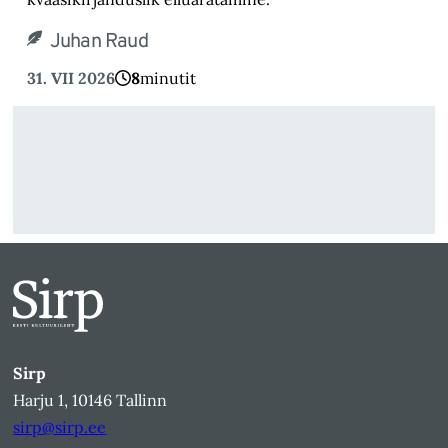
Juhan Raud
31. VII 2026
8
minutit
Sirp
Harju 1, 10146 Tallinn
sirp@sirp.ee