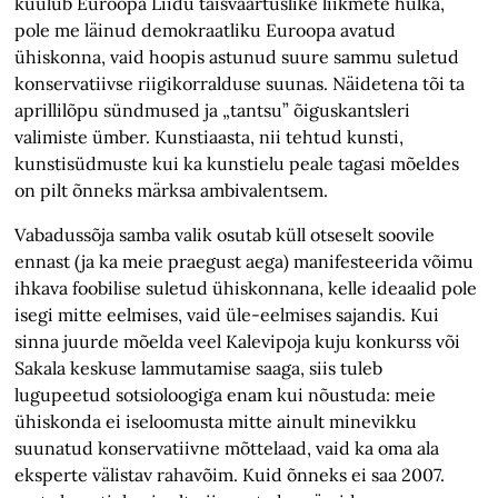
kuulub Euroopa Liidu täisväärtuslike liikmete hulka,
pole me läinud demokraatliku Euroopa avatud
ühiskonna, vaid hoopis astunud suure sammu suletud
konservatiivse riigikorralduse suunas. Näidetena tõi ta
aprillilõpu sündmused ja „tantsu” õiguskantsleri
valimiste ümber. Kunstiaasta, nii tehtud kunsti,
kunstisüdmuste kui ka kunstielu peale tagasi mõeldes
on pilt õnneks märksa ambivalentsem.
Vabadussõja samba valik osutab küll otseselt soovile
ennast (ja ka meie praegust aega) manifesteerida võimu
ihkava foobilise suletud ühiskonnana, kelle ideaalid pole
isegi mitte eelmises, vaid üle-eelmises sajandis. Kui
sinna juurde mõelda veel Kalevipoja kuju konkurss või
Sakala keskuse lammutamise saaga, siis tuleb
lugupeetud sotsioloogiga enam kui nõustuda: meie
ühiskonda ei iseloomusta mitte ainult minevikku
suunatud konservatiivne mõttelaad, vaid ka oma ala
eksperte välistav rahavõim. Kuid õnneks ei saa 2007.