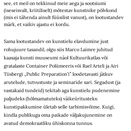
see, et meil on tekkinud meie aega ja sootsiumi
(iseseisvalt, kriitiliselt) mõtestav kunstnike põlvkond
(mis ei tähenda ainult füüsilist vanust), on lootustandev
märk, et vaikiv ajastu ei kordu.
Sama lootustandev on kunstielu elavdumine just
rohujuure tasandil, olgu siis Marco Laimre juhitud
kaasaja kunsti muuseumi näol Kultuurikatlas või
gratalaste Container Polümeeris või Rael Arteli ja Airi
Tiisbergi „Public Preparation’i” loodetavasti jätkuv
arutelude, tutvustuste ja seminaride sari. Segadust (ja
vastakaid tundeid) tekitab aga kunstielu pudenemine
paljudeks (hõlmamatuteks) väikeüritusteks:
kunstipakkumine ületab selle tarbimisvõime. Kuigi,
kindla publikuga oma paikade väljakujunemine on
avatud demokraatliku ühiskonna tunnus.