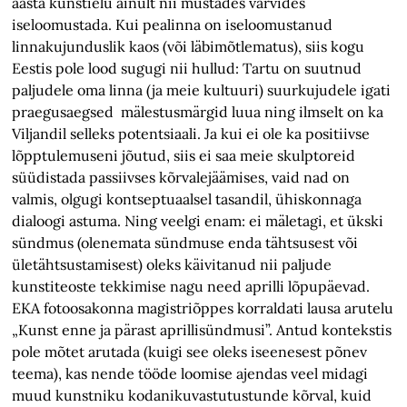
aasta kunstielu ainult nii mustades värvides
iseloomustada. Kui pealinna on iseloomustanud
linnakujunduslik kaos (või läbimõtlematus), siis kogu
Eestis pole lood sugugi nii hullud: Tartu on suutnud
paljudele oma linna (ja meie kultuuri) suurkujudele igati
praegusaegsed mälestusmärgid luua ning ilmselt on ka
Viljandil selleks potentsiaali. Ja kui ei ole ka positiivse
lõpptulemuseni jõutud, siis ei saa meie skulptoreid
süüdistada passiivses kõrvalejäämises, vaid nad on
valmis, olgugi kontseptuaalsel tasandil, ühiskonnaga
dialoogi astuma. Ning veelgi enam: ei mäletagi, et ükski
sündmus (olenemata sündmuse enda tähtsusest või
ületähtsustamisest) oleks käivitanud nii paljude
kunstiteoste tekkimise nagu need aprilli lõpupäevad.
EKA fotoosakonna magistriõppes korraldati lausa arutelu
„Kunst enne ja pärast aprillisündmusi”. Antud kontekstis
pole mõtet arutada (kuigi see oleks iseenesest põnev
teema), kas nende tööde loomise ajendas veel midagi
muud kunstniku kodanikuvastutustunde kõrval, kuid