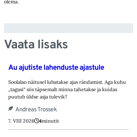
olema.
Vaata lisaks
Au ajutiste lahenduste ajastule
Soolalao näitusel lubatakse ajas rändamist. Aga kuhu
„tagasi“ siis täpsemalt minna tahetakse ‎ja kuidas
puutub üldse asja tulevik?‎
Andreas Trossek
7. VIII 2026
4
minutit