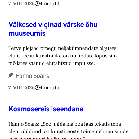
7. VIII 2026
4
minutit
Väikesed viginad värske õhu
muuseumis
Terve plejaad praegu neljakümnendate alguses
olulisi eesti kunstnikke on nullindate lõpus ‎siin
möllates saanud elutähtsaid impulsse.‎
Hanno Soans
7. VIII 2026
4
minutit
Kosmosereis iseendana
Hanno Soans: „See, mida ma pea igas tekstis teha
olen püüdnud, on kunstiteoste toimemehhanismide
kvaasikirjanduslik elluäratamine.“