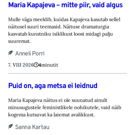
Maria Kapajeva – mitte piir, vaid algus
Mulle väga meeldib, kuidas Kapajeva kasutab sellel
näitusel suuri teemasid. Näituse drama‎turgia
kasvatab kunstniku isiklikust loost midagi palju
suuremat.‎
Anneli Porri
7. VIII 2026
4
minutit
Puid on, aga metsa ei leidnud
Maria Kapajeva näitus ei ole suunatud ainult
minusugustele feministlikele nohikutele, vaid ‎näib
kogema kutsuvat ka laiemat avalikkust.‎
Sanna Kartau