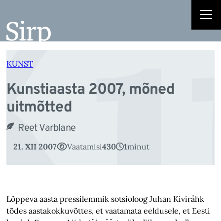
Ku
Liigu
sisu
juurde
KUNST
Kunstiaasta 2007, mõned
uitmõtted
Reet Varblane
21. XII 2007
Vaatamisi
430
1
minut
Lõppeva aasta pressilemmik sotsioloog Juhan Kivirähk
tõdes aastakokkuvõttes, et vaatamata eeldusele, et Eesti