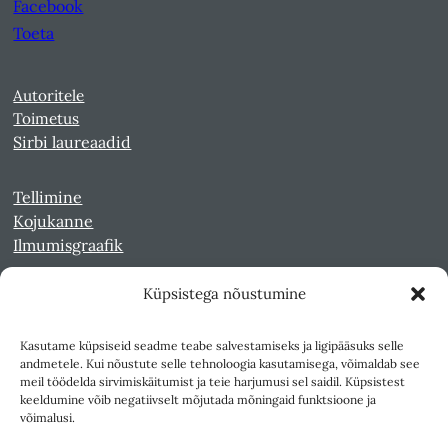
Facebook
Toeta
Autoritele
Toimetus
Sirbi laureaadid
Tellimine
Kojukanne
Ilmumisgraafik
Küpsistega nõustumine
Veebiarhiiv
Sirp pdf-failidena Digaris
Kasutame küpsiseid seadme teabe salvestamiseks ja ligipääsuks selle
Kultuurileht 1994-1997
andmetele. Kui nõustute selle tehnoloogia kasutamisega, võimaldab see
Reede 1989-1990
meil töödelda sirvimiskäitumist ja teie harjumusi sel saidil. Küpsistest
Sirp ja Vasar 1940-1989
keeldumine võib negatiivselt mõjutada mõningaid funktsioone ja
võimalusi.