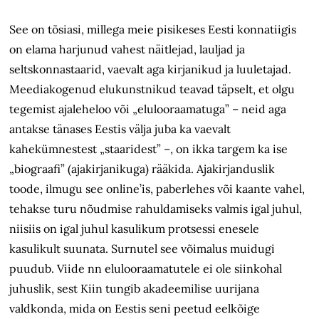
See on tõsiasi, millega meie pisikeses Eesti konnatiigis
on elama harjunud vahest näitlejad, lauljad ja
seltskonnastaarid, vaevalt aga kirjanikud ja luuletajad.
Meediakogenud elukunstnikud teavad täpselt, et olgu
tegemist ajaleheloo või „elulooraamatuga” – neid aga
antakse tänases Eestis välja juba ka vaevalt
kahekümnestest „staaridest” –, on ikka targem ka ise
„biograafi” (ajakirjanikuga) rääkida. Ajakirjanduslik
toode, ilmugu see online’is, paberlehes või kaante vahel,
tehakse turu nõudmise rahuldamiseks valmis igal juhul,
niisiis on igal juhul kasulikum protsessi enesele
kasulikult suunata. Surnutel see võimalus muidugi
puudub. Viide nn elulooraamatutele ei ole siinkohal
juhuslik, sest Kiin tungib akadeemilise uurijana
valdkonda, mida on Eestis seni peetud eelkõige