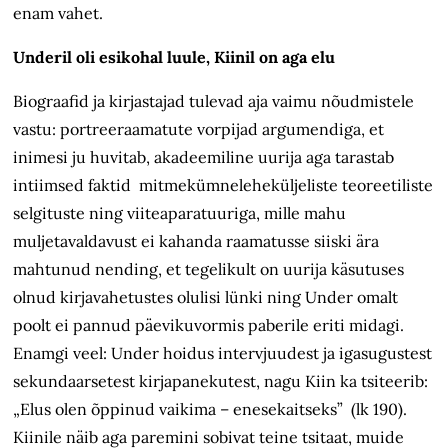
enam vahet.
Underil oli esikohal luule, Kiinil on aga elu
Biograafid ja kirjastajad tulevad aja vaimu nõudmistele
vastu: portreeraamatute vorpijad argumendiga, et
inimesi ju huvitab, akadeemiline uurija aga tarastab
intiimsed faktid mitmekümneleheküljeliste teoreetiliste
selgituste ning viiteaparatuuriga, mille mahu
muljetavaldavust ei kahanda raamatusse siiski ära
mahtunud nending, et tegelikult on uurija käsutuses
olnud kirjavahetustes olulisi lünki ning Under omalt
poolt ei pannud päevikuvormis paberile eriti midagi.
Enamgi veel: Under hoidus intervjuudest ja igasugustest
sekundaarsetest kirjapanekutest, nagu Kiin ka tsiteerib:
„Elus olen õppinud vaikima – enesekaitseks” (lk 190).
Kiinile näib aga paremini sobivat teine tsitaat, muide