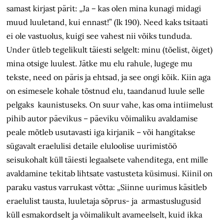
samast kirjast pärit: „Ja – kas olen mina kunagi midagi
muud luuletand, kui ennast!” (lk 190). Need kaks tsitaati
ei ole vastuolus, kuigi see vahest nii võiks tunduda.
Under ütleb tegelikult täiesti selgelt: minu (tõelist, õiget)
mina otsige luulest. Jätke mu elu rahule, lugege mu
tekste, need on päris ja ehtsad, ja see ongi kõik. Kiin aga
on esimesele kohale tõstnud elu, taandanud luule selle
pelgaks kaunistuseks. On suur vahe, kas oma intiimelust
pihib autor päevikus – päeviku võimaliku avaldamise
peale mõtleb usutavasti iga kirjanik – või hangitakse
sügavalt eraelulisi detaile eluloolise uurimistöö
seisukohalt küll täiesti legaalsete vahenditega, ent mille
avaldamine tekitab lihtsate vastusteta küsimusi. Kiinil on
paraku vastus varrukast võtta: „Siinne uurimus käsitleb
eraelulist tausta, luuletaja sõprus- ja armastuslugusid
küll esmakordselt ja võimalikult avameelselt, kuid ikka