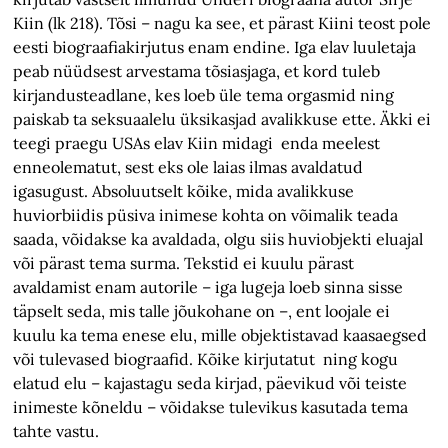
Kiin (lk 218). Tõsi – nagu ka see, et pärast Kiini teost pole
eesti biograafiakirjutus enam endine. Iga elav luuletaja
peab nüüdsest arvestama tõsiasjaga, et kord tuleb
kirjandusteadlane, kes loeb üle tema orgasmid ning
paiskab ta seksuaalelu üksikasjad avalikkuse ette. Äkki ei
teegi praegu USAs elav Kiin midagi enda meelest
enneolematut, sest eks ole laias ilmas avaldatud
igasugust. Absoluutselt kõike, mida avalikkuse
huviorbiidis püsiva inimese kohta on võimalik teada
saada, võidakse ka avaldada, olgu siis huviobjekti eluajal
või pärast tema surma. Tekstid ei kuulu pärast
avaldamist enam autorile – iga lugeja loeb sinna sisse
täpselt seda, mis talle jõukohane on –, ent loojale ei
kuulu ka tema enese elu, mille objektistavad kaasaegsed
või tulevased biograafid. Kõike kirjutatut ning kogu
elatud elu – kajastagu seda kirjad, päevikud või teiste
inimeste kõneldu – võidakse tulevikus kasutada tema
tahte vastu.