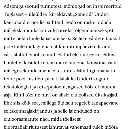
Adsoniga seotud tunnetest, mõningad on inspireeritud
Tuglasest – üleüldse kirjeldavat „Sonetid” Underi
keerukaid erootilisi suhteid. Seda on raske pidada
millekski muuks kui vulgaarseks tõlgendamiseks, et
mitte öelda luule labastamiseks. Selliste väidete taustal
pole luule midagi enamat kui intiimpäeviku lisand,
värsistatud emotsioonid, elatud elu ilutsev kirjeldus.
Luulet ei käsitleta enam mitte luulena, kunstina, vaid
millegi sekundaarsena elu suhtes. Muidugi, raamatu
teine pool käsitleb pikalt-laialt ka Underi kogude
tekstoloogiat ja retseptsiooni, aga see kõik ei muuda
asja. Kiini tõeline huvi on siiski eluloolised üksikasjad.
Ehk siis kõik see, millega üldiselt tegeleb tänapäevane
seltskonnaajakirjandus ja selle laiendused nn
elulooraamatute näol, mida tõelisest
biograafiakirjutusest lahutavat vahemaad tuleb mõõta