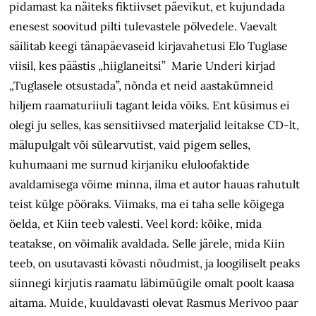
pidamast ka näiteks fiktiivset päevikut, et kujundada
enesest soovitud pilti tulevastele põlvedele. Vaevalt
säilitab keegi tänapäevaseid kirjavahetusi Elo Tuglase
viisil, kes päästis „hiiglaneitsi” Marie Underi kirjad
„Tuglasele otsustada”, nõnda et neid aastakümneid
hiljem raamaturiiuli tagant leida võiks. Ent küsimus ei
olegi ju selles, kas sensitiivsed materjalid leitakse CD-lt,
mälupulgalt või sülearvutist, vaid pigem selles,
kuhumaani me surnud kirjaniku eluloofaktide
avaldamisega võime minna, ilma et autor hauas rahutult
teist külge pööraks. Viimaks, ma ei taha selle kõigega
öelda, et Kiin teeb valesti. Veel kord: kõike, mida
teatakse, on võimalik avaldada. Selle järele, mida Kiin
teeb, on usutavasti kõvasti nõudmist, ja loogiliselt peaks
siinnegi kirjutis raamatu läbimüügile omalt poolt kaasa
aitama. Muide, kuuldavasti olevat Rasmus Merivoo paar