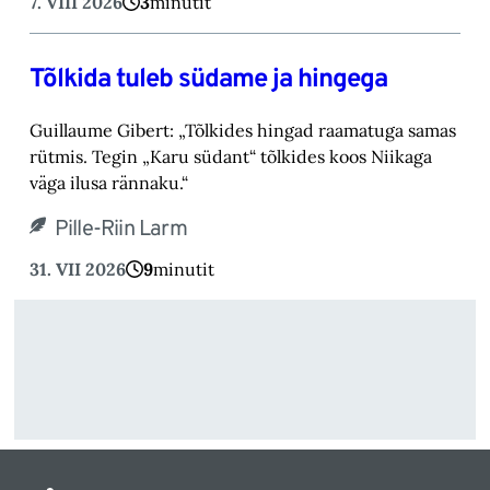
7. VIII 2026
3
minutit
Tõlkida tuleb südame ja hingega
Guillaume Gibert: „Tõlkides hingad raamatuga samas
rütmis. Tegin „Karu südant“ tõlkides koos Niikaga
väga ilusa rännaku.“
Pille-Riin Larm
31. VII 2026
9
minutit