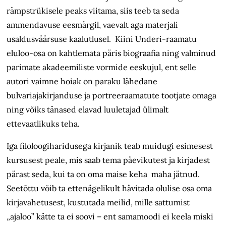
rämpstrükisele peaks viitama, siis teeb ta seda
ammendavuse eesmärgil, vaevalt aga materjali
usaldusväärsuse kaalutlusel. Kiini Underi-raamatu
eluloo-osa on kahtlemata päris biograafia ning valminud
parimate akadeemiliste vormide eeskujul, ent selle
autori vaimne hoiak on paraku lähedane
bulvariajakirjanduse ja portreeraamatute tootjate omaga
ning võiks tänased elavad luuletajad ülimalt
ettevaatlikuks teha.
Iga filoloogiharidusega kirjanik teab muidugi esimesest
kursusest peale, mis saab tema päevikutest ja kirjadest
pärast seda, kui ta on oma maise keha maha jätnud.
Seetõttu võib ta ettenägelikult hävitada olulise osa oma
kirjavahetusest, kustutada meilid, mille sattumist
„ajaloo” kätte ta ei soovi – ent samamoodi ei keela miski