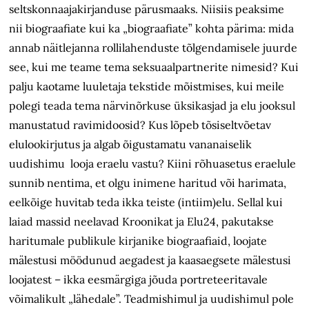
seltskonnaajakirjanduse pärusmaaks. Niisiis peaksime
nii biograafiate kui ka „biograafiate” kohta pärima: mida
annab näitlejanna rollilahenduste tõlgendamisele juurde
see, kui me teame tema seksuaalpartnerite nimesid? Kui
palju kaotame luuletaja tekstide mõistmises, kui meile
polegi teada tema närvinõrkuse üksikasjad ja elu jooksul
manustatud ravimidoosid? Kus lõpeb tõsiseltvõetav
elulookirjutus ja algab õigustamatu vananaiselik
uudishimu looja eraelu vastu? Kiini rõhuasetus eraelule
sunnib nentima, et olgu inimene haritud või harimata,
eelkõige huvitab teda ikka teiste (intiim)elu. Sellal kui
laiad massid neelavad Kroonikat ja Elu24, pakutakse
haritumale publikule kirjanike biograafiaid, loojate
mälestusi möödunud aegadest ja kaasaegsete mälestusi
loojatest – ikka eesmärgiga jõuda portreteeritavale
võimalikult „lähedale”. Teadmishimul ja uudishimul pole