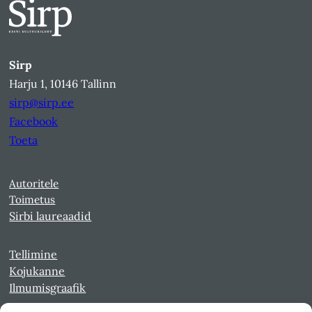
Sirp
Harju 1, 10146 Tallinn
sirp@sirp.ee
Facebook
Toeta
Autoritele
Toimetus
Sirbi laureaadid
Tellimine
Kojukanne
Ilmumisgraafik