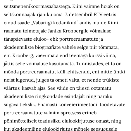
seitsmepenikoormasaabastega. Kiini vaimne hoiak on
seltskonnaajakirjaniku oma 7. detsembril ETV eetris
olnud saade „Vabariigi kodanikud” andis muide Kiini
raamatu toimetajale Janika Kronbergile võimaluse
tänapäevaste eluloo- ehk portreeraamatute ja
akadeemiliste biograafiate vahele selge piir tõmmata,
ent Kronberg, vaevumata end teemaga kurssi viima,
jättis selle võimaluse kasutamata. Tunnistades, et ta on
mõnda portreeraamatut küll lehitsenud, ent mitte ühtki
neist lugenud, julges ta ometi väita, et nende trükiste
väärtus kasvab ajas. See väide on täiesti ootamatu
akadeemiliste ringkondade esindajalt ning paraku
sügavalt ekslik. Enamasti konveierimeetodil toodetavate
portreeraamatute valmimisprotsess erineb
põhimõtteliselt teadusliku elulookirjutuse omast, ning
kui akadeemiline elulookirjutus mõnele seesugusele