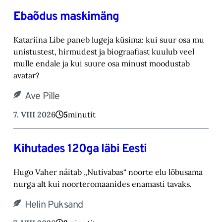
Ebaõdus maskimäng
Katariina Libe paneb lugeja küsima: kui suur osa mu
unistustest, hirmudest ja biograafiast ‎kuulub veel
mulle endale ja kui suure osa minust moodustab
avatar? ‎
Ave Pille
7. VIII 2026
5
minutit
Kihutades 120ga läbi Eesti
Hugo Vaher näitab „Nutivabas“ noorte elu lõbusama
nurga alt kui noorteromaanides ena‎masti tavaks.‎
Helin Puksand