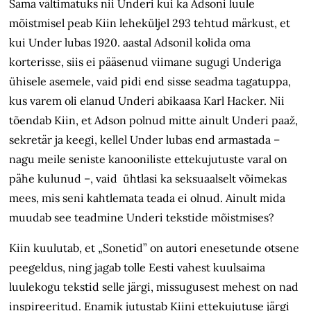
Sama vältimatuks nii Underi kui ka Adsoni luule
mõistmisel peab Kiin leheküljel 293 tehtud märkust, et
kui Under lubas 1920. aastal Adsonil kolida oma
korterisse, siis ei pääsenud viimane sugugi Underiga
ühisele asemele, vaid pidi end sisse seadma tagatuppa,
kus varem oli elanud Underi abikaasa Karl Hacker. Nii
tõendab Kiin, et Adson polnud mitte ainult Underi paaž,
sekretär ja keegi, kellel Under lubas end armastada –
nagu meile seniste kanooniliste ettekujutuste varal on
pähe kulunud –, vaid ühtlasi ka seksuaalselt võimekas
mees, mis seni kahtlemata teada ei olnud. Ainult mida
muudab see teadmine Underi tekstide mõistmises?
Kiin kuulutab, et „Sonetid” on autori enesetunde otsene
peegeldus, ning jagab tolle Eesti vahest kuulsaima
luulekogu tekstid selle järgi, missugusest mehest on nad
inspireeritud. Enamik jutustab Kiini ettekujutuse järgi