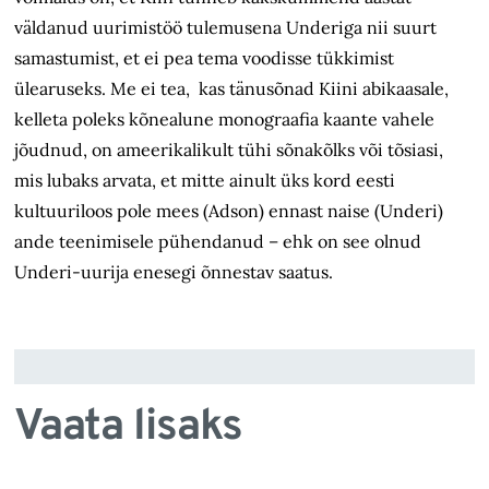
väldanud uurimistöö tulemusena Underiga nii suurt
samastumist, et ei pea tema voodisse tükkimist
ülearuseks. Me ei tea, kas tänusõnad Kiini abikaasale,
kelleta poleks kõnealune monograafia kaante vahele
jõudnud, on ameerikalikult tühi sõnakõlks või tõsiasi,
mis lubaks arvata, et mitte ainult üks kord eesti
kultuuriloos pole mees (Adson) ennast naise (Underi)
ande teenimisele pühendanud – ehk on see olnud
Underi-uurija enesegi õnnestav saatus.
Vaata lisaks