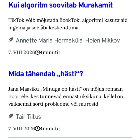
Kui algoritm soovitab Murakamit
TikTok võib mõjutada BookToki algoritmi kasutajaid
lugema ja seeläbi keskenduma.‎
,
Annette Maria Hermaküla
Helen Mikkov
7. VIII 2026
4
minutit
Mida tähendab „hästi“?
Jana Maasiku „Minuga on hästi“ on mõjus romaan
noortele, kes tunnevad ennast üksikuna, ‎kellel on
väiksemat sorti probleeme või muresid.‎
Tair Tiitus
7. VIII 2026
4
minutit