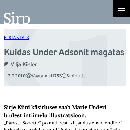
K
Liigu
sisu
juurde
KIRJANDUS
Kuidas Under Adsonit magatas
Vilja Kiisler
7. I 2010
Vaatamisi
1753
5
minutit
Sirje Kiini käsitluses saab Marie Underi
luulest intiimelu illustratsioon.
„Pärast „Sonette” polnud eesti kirjandus enam endine,”
kirjutab vastselt ilmunud Underi biograafia autor Sirje