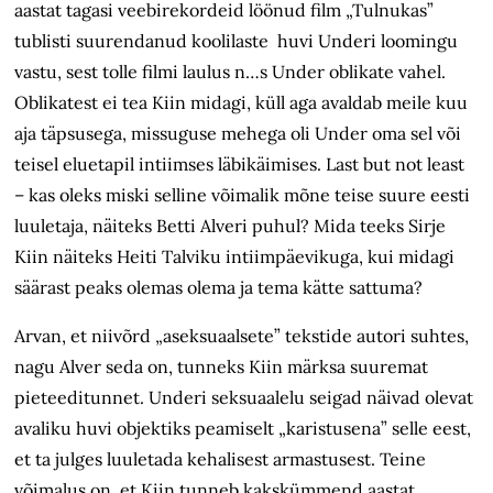
aastat tagasi veebirekordeid löönud film „Tulnukas”
tublisti suurendanud koolilaste huvi Underi loomingu
vastu, sest tolle filmi laulus n…s Under oblikate vahel.
Oblikatest ei tea Kiin midagi, küll aga avaldab meile kuu
aja täpsusega, missuguse mehega oli Under oma sel või
teisel eluetapil intiimses läbikäimises. Last but not least
– kas oleks miski selline võimalik mõne teise suure eesti
luuletaja, näiteks Betti Alveri puhul? Mida teeks Sirje
Kiin näiteks Heiti Talviku intiimpäevikuga, kui midagi
säärast peaks olemas olema ja tema kätte sattuma?
Arvan, et niivõrd „aseksuaalsete” tekstide autori suhtes,
nagu Alver seda on, tunneks Kiin märksa suuremat
pieteeditunnet. Underi seksuaalelu seigad näivad olevat
avaliku huvi objektiks peamiselt „karistusena” selle eest,
et ta julges luuletada kehalisest armastusest. Teine
võimalus on, et Kiin tunneb kakskümmend aastat