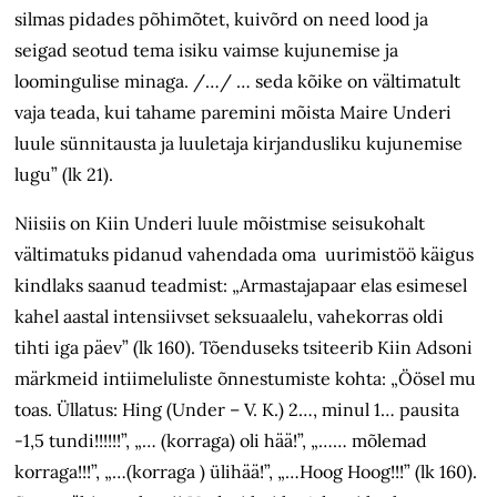
silmas pidades põhimõtet, kuivõrd on need lood ja
seigad seotud tema isiku vaimse kujunemise ja
loomingulise minaga. /…/ … seda kõike on vältimatult
vaja teada, kui tahame paremini mõista Maire Underi
luule sünnitausta ja luuletaja kirjandusliku kujunemise
lugu” (lk 21).
Niisiis on Kiin Underi luule mõistmise seisukohalt
vältimatuks pidanud vahendada oma uurimistöö käigus
kindlaks saanud teadmist: „Armastajapaar elas esimesel
kahel aastal intensiivset seksuaalelu, vahekorras oldi
tihti iga päev” (lk 160). Tõenduseks tsiteerib Kiin Adsoni
märkmeid intiimeluliste õnnestumiste kohta: „Öösel mu
toas. Üllatus: Hing (Under – V. K.) 2…, minul 1… pausita
-1,5 tundi!!!!!!”, „… (korraga) oli hää!”, „…… mõlemad
korraga!!!”, „…(korraga ) ülihää!”, „…Hoog Hoog!!!” (lk 160).