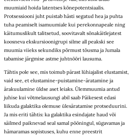
muumiaid hoida latentses kõnepotentsiaalis.
Protsessiooni juht puistab hästi segatud hea ja puhta
tuha peamiselt isamuumiale kui perekonnapeale ning
käitumuslikult talitsetud, soovitavalt sõnakäitlejatest
koosneva ekskursioonigrupi silme all peakski see
muumia viieks sekundiks põrmust tõusma ja Jumala
tabamise järgmise astme juhtnööri lausuma.
Tähtis pole see, mis toimub pärast lühiajalist elustamist,
vaid see, et elustamine-puistamine-äratamine ja
ärakuulamine üldse aset leiaks. Ülemmuumia antud
juhise kui võtmelausungi abil saab Päikesest edasi
liikuda galaktika olemuse ülesäratamise protseduurini.
Ja mis eriti tähtis: ka galaktika esindajate haud või
säilmed paiknevad seal samal pööningul, sügavamas ja
hämaramas sopistuses, kuhu enne preestrit