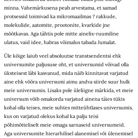
minna. Vahemärkusena peab arvestama, et samad
protsessid toimivad ka mikromaailmas ? rakkude,
molekulide, aatomite, prootonite, kvarkide jne
mõõtkavas. Aga tähtis pole mitte ainelis-ruumiline
ulatus, vaid idee, habras võimalus tabada Jumalat.
Üle kõige laiub veel absoluutse transt­sendentsi ehk
universumite paljususe oht, et universumid võivad olla
üks­teisest läbi kasvanud, mida näib kinnitavat varjatud
aine ehk võõra universumi aimu andva siirde suur hulk
meie universumis. Lisaks pole üleliigne märkida, et meie
universum võib omakorda varjatud ainena täies tükis
kohal olla teises, meie suhtes mitteühtlases universumis,
kus on varjatud olekus kohal ka palju teisi
põhimõtteliselt meie omaga sarnaseid universumeid.
Aga universumite hierarhilisel alanemisel või ülenemisel