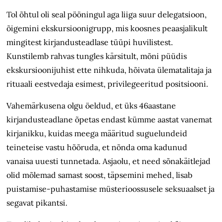
Tol õhtul oli seal pööningul aga liiga suur delegatsioon,
õigemini ekskursioonigrupp, mis koosnes peaasjalikult
mingitest kirjandusteadlase tüüpi huvilistest.
Kunstilemb rahvas tungles kärsitult, mõni püüdis
ekskursioonijuhist ette nihkuda, hõivata ülematalitaja ja
rituaali eestvedaja esimest, privilegeeritud positsiooni.
Vahemärkusena olgu öeldud, et üks 46aastane
kirjandusteadlane õpetas endast kümme aastat vanemat
kirjanikku, kuidas meega määritud suguelundeid
teineteise vastu hõõruda, et nõnda oma kadunud
vanaisa uuesti tunnetada. Asjaolu, et need sõnakäitlejad
olid mõlemad samast soost, täpsemini mehed, lisab
puistamise-puhastamise müsterioossusele seksuaalset ja
segavat pikantsi.