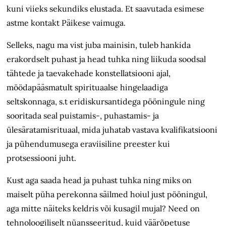
kuni viieks sekundiks elustada. Et saavutada esimese
astme kontakt Päikese vaimuga.
Selleks, nagu ma vist juba mainisin, tuleb hankida
erakordselt puhast ja head tuhka ning liikuda soodsal
tähtede ja taevakehade konstellatsiooni ajal,
möödapääsmatult spirituaalse hingelaadiga
seltskonnaga, s.t eridiskursantidega pööningule ning
sooritada seal puistamis-, puhastamis- ja
ülesäratamisrituaal, mida juhatab vastava kvalifikatsiooni
ja pühendumusega eraviisiline preester kui
protsessiooni juht.
Kust aga saada head ja puhast tuhka ning miks on
maiselt püha perekonna säilmed hoiul just pööningul,
aga mitte näiteks keldris või kusagil mujal? Need on
tehnoloogiliselt nüansseeritud, kuid väärõpetuse