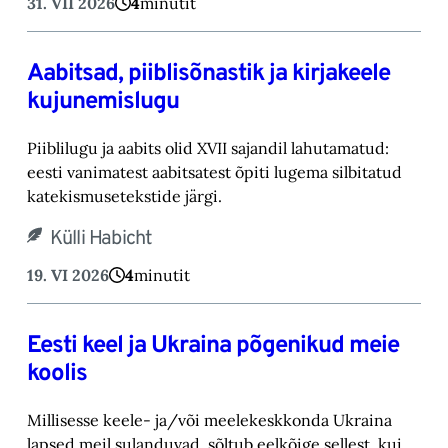
31. VII 2026
4
minutit
Aabitsad, piiblisõnastik ja kirjakeele
kujunemislugu
Piiblilugu ja aabits olid XVII sajandil lahutamatud:
eesti vanimatest aabitsatest õpiti lugema silbitatud
katekismusetekstide järgi.
Külli Habicht
19. VI 2026
4
minutit
Eesti keel ja Ukraina põgenikud meie
koolis
Millisesse keele- ja/või meelekeskkonda Ukraina
lapsed meil sulanduvad, sõltub eelkõige sellest, kui