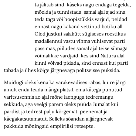
ta jälitab sind, käseks nagu endaga tegelda,
mõelda ja tunnistada, samal ajal ajad sina
teda taga või hoopistükkis varjud, peidad
ennast nagu kakand vettinud botiku all.
Oled justkui salakütt sügiseses roostikus
madallennul vastu vihma vuhisevat parti
passimas, piiludes samal ajal teise silmaga
võimalikke vardjaid, kes sind Natura alal
kinni võivad pidada, sind ennast kui parti
tabada ja ühes kõige järgnevaga politseisse puksida.
Muidugi oleks kena ka varakevadises rabas, luure järgi
ainult enda teada mänguplatsil, oma kätega punutud
varitsusonnis ao ajal mõne laenguga tedremängu
sekkuda, aga veelgi parem oleks püüda Jumalat kui
pardist ja tedrest palju kõrgemat, peenemat ja
käegakatsutamatut. Selleks söandan alljärgnevalt
pakkuda mõningaid empiirilisi retsepte.