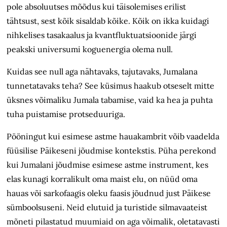
pole absoluutses mõõdus kui täisolemises erilist
tähtsust, sest kõik sisal­dab kõike. Kõik on ikka kuidagi
nih­ke­lises tasakaalus ja kvantfluktuatsioonide järgi
peakski uni­ver­sumi ko­gu­energia olema null.
Kuidas see null aga nähtavaks, tajutavaks, Jumalana
tunnetatavaks teha? See küsimus haakub otseselt mitte
üksnes võimaliku Jumala tabamise, vaid ka hea ja puhta
tuha puistamise protseduuriga.
Pööningut kui esimese astme hauakambrit võib vaadelda
füüsilise Päikeseni jõudmise kontekstis. Püha perekond
kui Jumalani jõudmise esimese astme instrument, kes
elas kunagi korralikult oma maist elu, on nüüd oma
hauas või sarkofaagis oleku faasis jõudnud just Päikese
sümboolsuseni. Neid elutuid ja turistide silmavaateist
mõneti pilastatud muumiaid on aga võimalik, oletatavasti