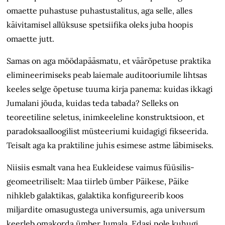
omaette puhastuse puhastustalitus, aga selle, alles
käivitamisel allüksuse spetsiifika oleks juba hoopis
omaette jutt.
Samas on aga möödapääsmatu, et väärõpetuse praktika
elimineerimiseks peab laiemale auditooriumile lihtsas
keeles selge õpetuse tuuma kirja panema: kuidas ikkagi
Jumalani jõuda, kuidas teda tabada? Selleks on
teoreetiline seletus, inimkeeleline konstruktsioon, et
paradoksaalloogilist müsteeriumi kuidagigi fikseerida.
Teisalt aga ka praktiline juhis esimese astme läbimiseks.
Niisiis esmalt vana hea Eukleidese vaimus füüsilis-
geomeetriliselt: Maa tiirleb ümber Päikese, Päike
nihkleb galaktikas, galaktika konfigureerib koos
miljardite omasugustega universumis, aga universum
keerleb omakorda ümber Jumala. Edasi pole kuhugi