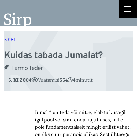
K
Liigu
sisu
juurde
KEEL
Kuidas tabada Jumalat?
Tarmo Teder
5. XI 2004
Vaatamisi
554
4
minutit
Jumal ? on teda või mitte, elab ta kusagil
igal pool või sinu enda kujutluses, millel
pole fundamentaalselt mingit erilist vahet,
on üks suur paranoia allikas. Sest ühtaegu