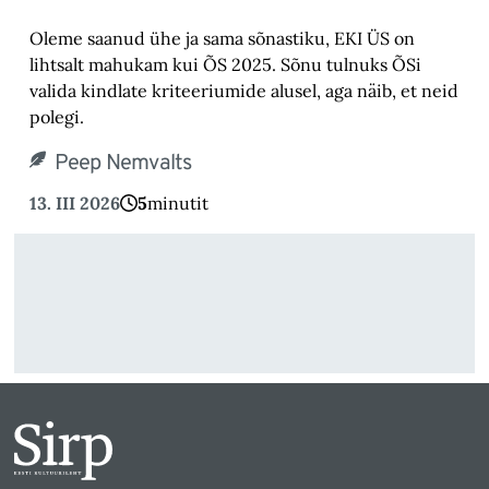
Oleme saanud ühe ja sama sõnastiku, EKI ÜS on
lihtsalt mahukam kui ÕS 2025. Sõnu tulnuks ÕSi
valida kindlate kriteeriumide alusel, aga näib, et neid
polegi.
Peep Nemvalts
13. III 2026
5
minutit