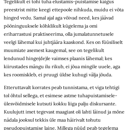
Tegelikult ei tohi tuha elustamis-puistamise käigus
preestrist mitte keegi ettepoole nihkuda, muidu ei võta
hinged vedu. Samal ajal aga võivad need, kes jäävad
pööninguuksele kõhklikult kügelema ja omi
eriharrastusi praktiseerima, olla jumalatunnetusele
veelgi lähemal kui juhtjäära kaaskond. Kes on füüsiliselt
muumiate asemest kaugemal, see on tegelikult
lendunud hinge(de)le vaimses plaanis lähemal; kes
kiirustades mängu ilu rikub, ei jõua mingile uuele, aga
kes roomiskleb, ei pruugi üldse kuhugi välja jõuda.
Etteruttavalt korrates peab tunnistama, et viga tehtigi
tol õhtul sellega, et esimese astme tuhapuistamisele-
ülesvõidmisele kutsuti kokku liiga palju diskursante.
Kuulujutt imet tegevast maagiast oli lahti läinud ja mõne
nädala jooksul tekkis üle maa häirivalt tohutu
pseudopuistamise laine. Millega nüüd peab tegelema