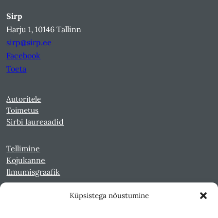
Sirp
Harju 1, 10146 Tallinn
sirp@sirp.ee
Facebook
Toeta
Autoritele
Toimetus
Sirbi laureaadid
Tellimine
Kojukanne
Ilmumisgraafik
Küpsistega nõustumine
Veebiarhiiv
Sirp pdf-failidena Digaris