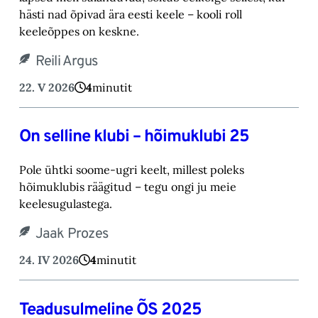
hästi nad õpivad ära eesti keele – kooli roll
keeleõppes on keskne.
Reili Argus
22. V 2026
4
minutit
On selline klubi – hõimuklubi 25
Pole ühtki soome-ugri keelt, millest poleks
hõimuklubis räägitud – tegu ongi ju meie
keelesugulastega.
Jaak Prozes
24. IV 2026
4
minutit
Teadusulmeline ÕS 2025