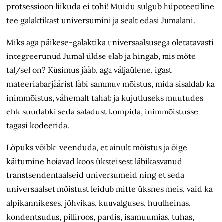
protsessioon liikuda ei tohi! Muidu sulgub hüpoteetiline
tee galaktikast universumini ja sealt edasi Jumalani.
Miks aga päikese-galaktika universaalsusega oletatavasti
integreerunud Jumal üldse elab ja hingab, mis mõ­te
tal/sel on? Küsimus jääb, aga väljaülene, igast
mateeriabarjäärist läbi sammuv mõistus, mida sisaldab ka
inim­­mõistus, vähemalt tahab ja kujutluseks muutudes
ehk suudabki seda sa­ladust kompida, inimmõistusse
tagasi kodeerida.
Lõpuks võibki veenduda, et ainult mõistus ja õige
käitumine hoiavad koos üksteisest läbikasvanud
transtsen­den­taalseid universumeid ning et seda
universaalset mõistust leidub mitte üksnes meis, vaid ka
alpikannikeses, jõhvikas, kuuvalguses, huulheinas,
kondentsudus, pilliroos, pardis, isamuumias, tuhas,