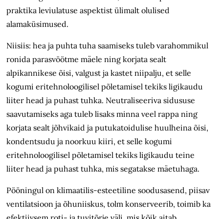
praktika leviulatuse aspektist ülimalt olulised
alamaküsimused.
Niisiis: hea ja puhta tuha saamiseks tuleb varahommikul
ronida parasvöötme mäele ning korjata sealt
alpikannikese õisi, valgust ja kastet niipalju, et selle
kogumi eritehnoloogilisel põletamisel tekiks ligikaudu
liiter head ja puhast tuhka. Neutraliseeriva sidususe
saavutamiseks aga tuleb lisaks minna veel rappa ning
korjata sealt jõhvikaid ja putukatoidulise huulheina õisi,
kondentsudu ja noorkuu kiiri, et selle kogumi
eritehnoloogilisel põletamisel tekiks ligikaudu teine
liiter head ja puhast tuhka, mis segatakse mäetuhaga.
Pööningul on klimaatilis-esteetiline soodusasend, piisav
ventilatsioon ja õhuniiskus, tolm konserveerib, toimib ka
efektiivsem roti- ja tuvitõrje väli, mis kõik aitab