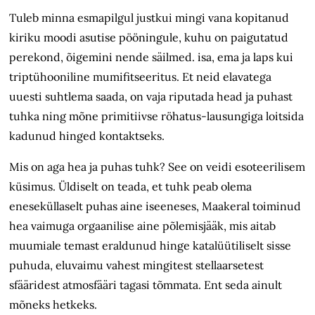
Tuleb minna esmapilgul justkui mingi vana kopitanud
kiriku moodi asutise pööningule, kuhu on paigutatud
perekond, õigemini nende säilmed. isa, ema ja laps kui
triptühooniline mumifitseeritus. Et neid elavatega
uuesti suhtlema saada, on vaja riputada head ja puhast
tuhka ning mõne primitiivse röhatus-lausungiga loitsida
kadunud hinged kontaktseks.
Mis on aga hea ja puhas tuhk? See on veidi esoteerilisem
küsimus. Üldiselt on teada, et tuhk peab olema
eneseküllaselt puhas aine iseeneses, Maakeral toiminud
hea vaimuga orgaanilise aine põlemisjääk, mis aitab
muumiale temast eraldunud hinge katalüütiliselt sisse
puhuda, eluvaimu vahest mingitest stellaarsetest
sfääridest atmosfääri tagasi tõmmata. Ent seda ainult
mõneks hetkeks.