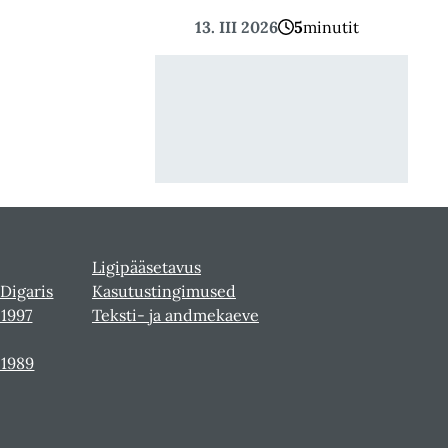
13. III 2026
5
minutit
Ligipääsetavus
 Digaris
Kasutustingimused
-1997
Teksti- ja andmekaeve
-1989