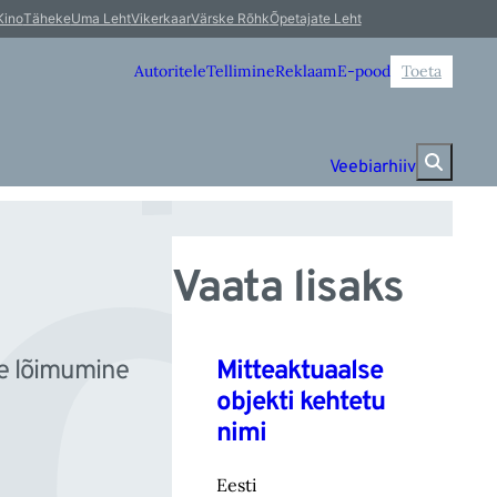
d
Kino
Täheke
Uma Leht
Vikerkaar
Värske Rõhk
Õpetajate Leht
Autoritele
Tellimine
Reklaam
E-pood
Toeta
Veebiarhiiv
Vaata lisaks
Mitteaktuaalse
ole lõimumine
objekti kehtetu
nimi
Eesti