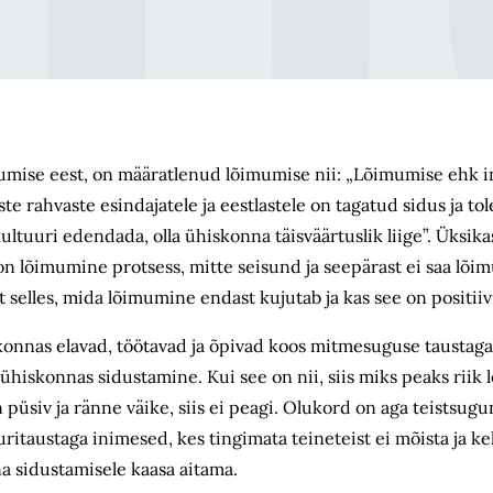
mise eest, on määratlenud lõimumise nii: „Lõimumise ehk i
te rahvaste esindajatele ja eestlastele on tagatud sidus ja to
kultuuri edendada, olla ühiskonna täisväärtuslik liige”. Üksik
n lõimumine protsess, mitte seisund ja seepärast ei saa lõim
 selles, mida lõimumine endast kujutab ja kas see on positii
iskonnas elavad, töötavad ja õpivad koos mitmesuguse taustag
ühiskonnas sidustamine. Kui see on nii, siis miks peaks riik
üsiv ja ränne väike, siis ei peagi. Olukord on aga teistsugun
uritaustaga inimesed, kes tingimata teineteist ei mõista ja k
na sidustamisele kaasa aitama.