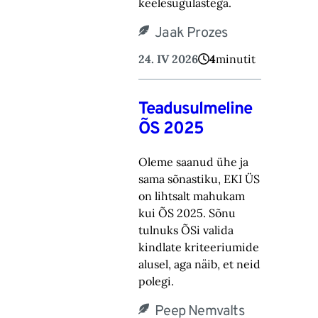
keelesugulastega.
Jaak Prozes
24. IV 2026
4
minutit
Teadusulmeline
ÕS 2025
Oleme saanud ühe ja
sama sõnastiku, EKI ÜS
on lihtsalt mahukam
kui ÕS 2025. Sõnu
tulnuks ÕSi valida
kindlate kriteeriumide
alusel, aga näib, et neid
polegi.
Peep Nemvalts