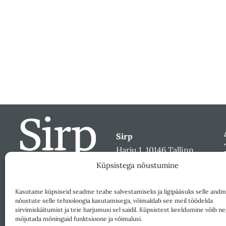
Sirp
Harju 1, 10146 Tallinn
sirp@sirp.ee
Küpsistega nõustumine
Facebook
Toeta
Kasutame küpsiseid seadme teabe salvestamiseks ja ligipääsuks selle andm
nõustute selle tehnoloogia kasutamisega, võimaldab see meil töödelda
sirvimiskäitumist ja teie harjumusi sel saidil. Küpsistest keeldumine võib ne
mõjutada mõningaid funktsioone ja võimalusi.