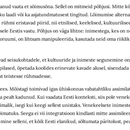
nud vaata et sõimusõna. Sellel on mitmeid põhjusi. Mitte kõ
likku laadi või ka asjatundmatusest tingitud. Lõimumise alterna
rühmi eristavad piirid, nii etnilised, keelelised, kultuurilise
le Eestis vastu. Põhjus on väga lihtne: inimestega, kes on n
oruumi, on lihtsam manipuleerida, kasutada neid oma riikli
ad seisukohtadele, et kultuuride ja inimeste segunemine on
pilased, õpetada koolides erinevate kavade alusel, sisendada
st teistesse rühmadesse.
ees. Mõistagi toimivad igas ühiskonnas vabatahtliku assimila
 pealt kadunud. Kui vaadata Eesti konteksti, siis pole venek
malik, isegi kui keegi sellest unistaks. Venekeelsete inimeste
võimatuks. Seega ei vii integratsioon kindlasti mitte assimile
mine selleni, et kõik Eesti elanikud, sõltumata päritolust, 