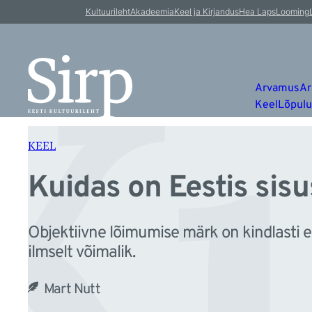
Ku
Liigu
Kultuurileht
Akadeemia
Keel ja Kirjandus
Hea Laps
Looming
sisu
juurde
Arvamus
Ar
Keel
Lõpul
KEEL
Kuidas on Eestis sis
Objektiivne lõimumise märk on kindlasti ees
ilmselt võimalik.
Mart Nutt