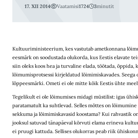
17. XII 2014
Vaatamisi
1724
3
minutit
Kultuuriministeerium, kes vastutab ametkonnana lõimu
eesmärk on soodustada olukorda, kus Eestis elavate teis
siin oleks koos hea ja turvaline elada, töötada, õppida, 
lõimumisprotsessi kirjeldatud lõimimiskavades. Seega o
lõppeesmärki. Ometi ei ole mitte kõik Eestis ühte meelt
Tegelikult ei ole lõimumises midagi müstilist: igas üh
paratamatult ka suhtlevad. Selles mõttes on lõimumine 
sekkuma ja lõimimiskavasid koostama? Kui rahvastik on p
jooksul satuvad tänapäeval kõrvuti elama erineva kultu
ei pruugi kattuda. Sellises olukorras peab riik ühiskon