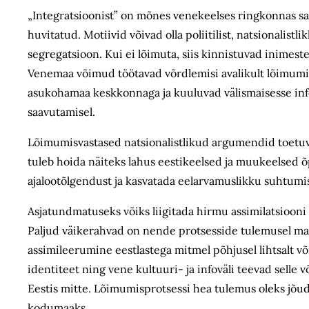
„Integratsioonist” on mõnes venekeelses ringkonnas saa
huvitatud. Motiivid võivad olla poliitilist, natsionalist
segregatsioon. Kui ei lõimuta, siis kinnistuvad inimeste 
Venemaa võimud töötavad võrdlemisi avalikult lõimumise
asukohamaa keskkonnaga ja kuuluvad välismaisesse inf
saavutamisel.
Lõimumisvastased natsionalistlikud argumendid toetuv
tuleb hoida näiteks lahus eestikeelsed ja muukeelsed õ
ajalootõlgendust ja kasvatada eelarvamuslikku suhtumi
Asjatundmatuseks võiks liigitada hirmu assimilatsiooni 
Paljud väikerahvad on nende protsesside tulemusel maa
assimileerumine eestlastega mitmel põhjusel lihtsalt või
identiteet ning vene kultuuri- ja infoväli teevad selle 
Eestis mitte. Lõimumisprotsessi hea tulemus oleks jõud
kodumaaks.