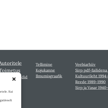
Autoritele
Tellimine
Veebiarhiiv
Toimetus
Kojukanne
Sirp pdf-failidena
Ilmumisgraafik
Kultuurileht 1994
Sirbi laureaadid
Reede 1989-1990
Sirp ja Vasar 1940
etele. Kui
gatiivselt