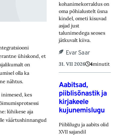
kohanimekorraldus on
oma põhialustelt üsna
kindel, ometi kisuvad
asjad just
talunimedega seoses
jätkuvalt kiiva.
ntegratsiooni
Evar Saar
lerantne ühiskond, et
31. VII 2026
4
minutit
asjalikumalt on
umisel olla ka
vne nähtus.
Aabitsad,
piiblisõnastik ja
a inimesed, kes
kirjakeele
 lõimumisprotsessi
kujunemislugu
e: lühikese aja
elle väärtushinnangud
Piiblilugu ja aabits olid
XVII sajandil