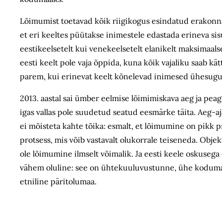
Lõimumist toetavad kõik riigikogus esindatud erakonna
et eri keeltes püütakse inimestele edastada erineva sisu
eestikeelsetelt kui venekeelsetelt elanikelt maksimaalse
eesti keelt pole vaja õppida, kuna kõik vajaliku saab k
parem, kui erinevat keelt kõnelevad inimesed ühesugust
2013. aastal sai ümber eelmise lõimimiskava aeg ja pea
igas vallas pole suudetud seatud eesmärke täita. Aeg-aj
ei mõisteta kahte tõika: esmalt, et lõimumine on pikk p
protsess, mis võib vastavalt olukorrale teiseneda. Objek
ole lõimumine ilmselt võimalik. Ja eesti keele oskuseg
vähem oluline: see on ühtekuuluvustunne, ühe kodumaa t
etniline päritolumaa.