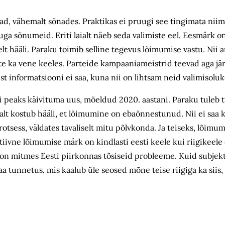
d, vähemalt sõnades. Praktikas ei pruugi see tingimata niim
ga sõnumeid. Eriti laialt näeb seda valimiste eel. Eesmärk on
lt hääli. Paraku toimib selline tegevus lõimumise vastu. Nii a
ätte ka vene keeles. Parteide kampaaniameistrid teevad aga jä
 informatsiooni ei saa, kuna nii on lihtsam neid valimisoluk
gi peaks käivituma uus, mõeldud 2020. aastani. Paraku tuleb t
alt kostub hääli, et lõimumine on ebaõnnestunud. Nii ei saa ki
rotsess, väldates tavaliselt mitu põlvkonda. Ja teiseks, lõimu
tiivne lõimumise märk on kindlasti eesti keele kui riigikeele o
a on mitmes Eesti piirkonnas tõsiseid probleeme. Kuid subjek
unnetus, mis kaalub üle seosed mõne teise riigiga ka siis, k