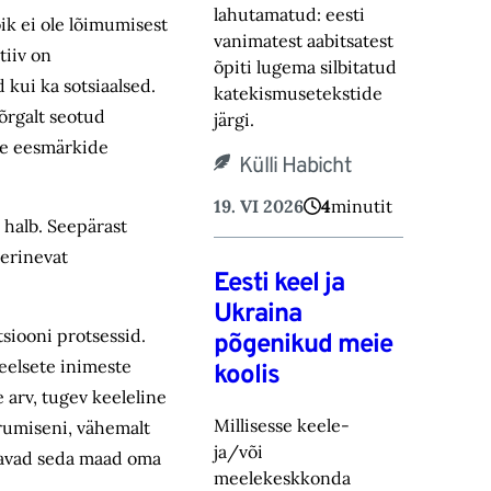
lahutamatud: eesti
ik ei ole lõimumisest
vanimatest aabitsatest
tiiv on
õpiti lugema silbitatud
d kui ka sotsiaalsed.
katekismusetekstide
õrgalt seotud
järgi.
ke eesmärkide
Külli Habicht
19. VI 2026
4
minutit
 halb. Seepärast
 erinevat
Eesti keel ja
Ukraina
tsiooni protsessid.
põgenikud meie
eelsete inimeste
koolis
 arv, tugev keeleline
Millisesse keele-
erumiseni, vähemalt
ja/või
peavad seda maad oma
meelekeskkonda