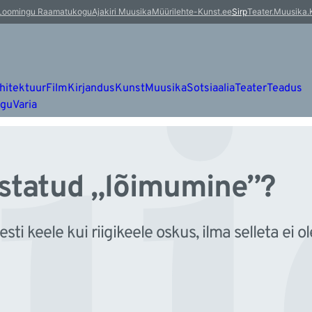
i
Loomingu Raamatukogu
Ajakiri Muusika
Müürileht
e-Kunst.ee
Sirp
Teater.Muusika.
hitektuur
Film
Kirjandus
Kunst
Muusika
Sotsiaalia
Teater
Teadus
ugu
Varia
ustatud „lõimumine”?
ti keele kui riigikeele oskus, ilma selleta ei 