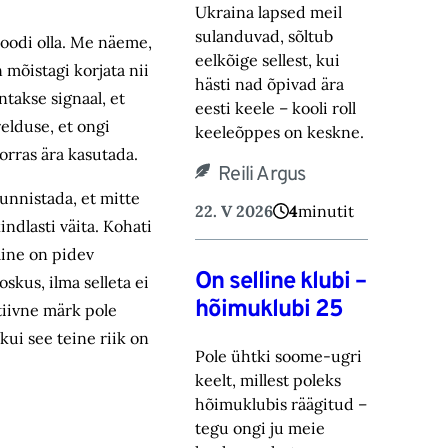
Ukraina lapsed meil
sulanduvad, sõltub
oodi olla. Me näeme,
eelkõige sellest, kui
 mõistagi korjata nii
hästi nad õpivad ära
ntakse signaal, et
eesti keele – kooli roll
relduse, et ongi
keeleõppes on keskne.
orras ära kasutada.
Reili Argus
unnistada, et mitte
22. V 2026
4
minutit
ndlasti väita. Kohati
mine on pidev
On selline klubi –
skus, ilma selleta ei
hõimuklubi 25
tiivne märk pole
ui see teine riik on
Pole ühtki soome-ugri
keelt, millest poleks
hõimuklubis räägitud –
tegu ongi ju meie