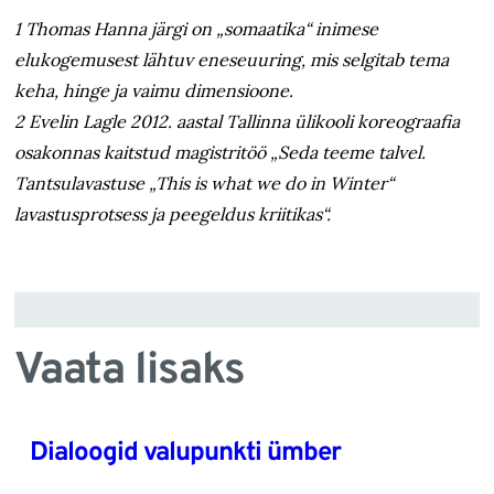
1 Thomas Hanna järgi on „somaatika“ inimese
elukogemusest lähtuv eneseuuring, mis selgitab tema
keha, hinge ja vaimu dimensioone.
2 Evelin Lagle 2012. aastal Tallinna ülikooli koreograafia
osakonnas kaitstud magistritöö „Seda teeme talvel.
Tantsulavastuse „This is what we do in Winter“
lavastusprotsess ja peegeldus kriitikas“.
Vaata lisaks
Dialoogid valupunkti ümber