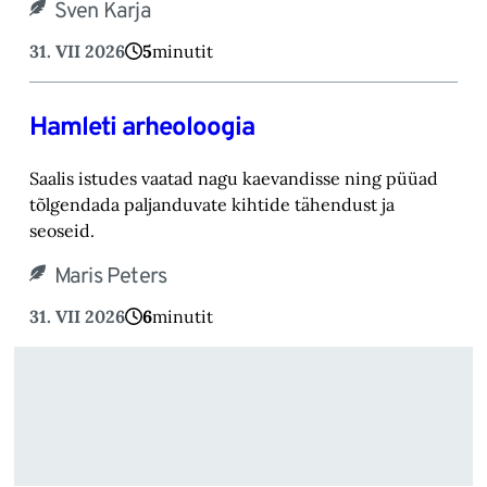
Sven Karja
31. VII 2026
5
minutit
Hamleti arheoloogia
Saalis istudes vaatad nagu kaevandisse ning püüad
tõlgendada paljanduvate kihtide tähendust ja
seoseid.
Maris Peters
31. VII 2026
6
minutit