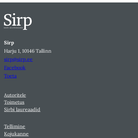
Sirp
Harju 1, 10146 Tallinn
sirp@sirp.ee
Facebook
Toeta
Autoritele
Toimetus
Sirbi laureaadid
Tellimine
Kojukanne