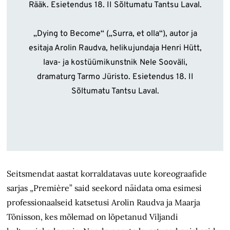
Rääk. Esietendus 18. II Sõltumatu Tantsu Laval.
„Dying to Become“ („Surra, et olla“), autor ja
esitaja Arolin Raudva, helikujundaja Henri Hütt,
lava- ja kostüümikunstnik Nele Sooväli,
dramaturg Tarmo Jüristo. Esietendus 18. II
Sõltumatu Tantsu Laval.
Seitsmendat aastat korraldatavas uute koreograafide
sarjas „Première” said seekord näidata oma esimesi
professionaalseid katsetusi Arolin Raudva ja Maarja
Tõnisson, kes mõlemad on lõpetanud Viljandi