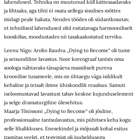
lahendused. Tehnika on muutunud küll kättesaadavaks
ja lihtsaks, aga tihti ei osata sellega sisulises mõttes
midagi peale hakata. Nendes töödes oli südantkosutav,
et tehnilised lahendused olid esitatavaga harmooniliselt
kooskõlas, moodustades nii tasakaalustatud terviku.
Leenu Nigu: Arolin Raudva „Dying to Become“ oli tume
ja seisundiline lavastus. Noor koreograaf tantsis oma
soologa nähtavaks tänapäeva massiliselt pureva
kroonilise tusameele, mis on ühtaegu väga isiklikult
kehaline ja teisalt ilmne ühiskondlik reaalsus. Samuti
iseloomustavad lavastust tabav keskne kujunduselement
ja selge dramaturgiline ülesehitus.
Maarja Tõnissoni „Dying to Become“ oli jõuline,
professionaalne tantsulavastus, mis pühitses keha kogu
selle lihalikkuses. Enesekindel ja mõjusalt kohal esitus
toonitas veelgi, et tegemist oli juubeldusega