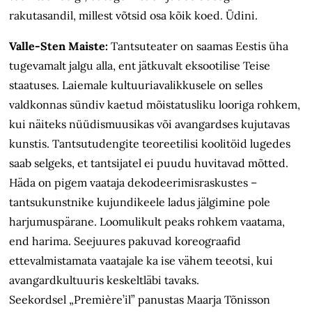
rakutasandil, millest võtsid osa kõik koed. Üdini.
Valle-Sten Maiste:
Tantsuteater on saamas Eestis üha
tugevamalt jalgu alla, ent jätkuvalt eksootilise Teise
staatuses. Laiemale kultuuriavalikkusele on selles
valdkonnas sündiv kaetud mõistatusliku looriga rohkem,
kui näiteks nüüdismuusikas või avangardses kujutavas
kunstis. Tantsutudengite teoreetilisi koolitöid lugedes
saab selgeks, et tantsijatel ei puudu huvitavad mõtted.
Häda on pigem vaataja dekodeerimisraskustes –
tantsukunstnike kujundikeele ladus jälgimine pole
harjumuspärane. Loomulikult peaks rohkem vaatama,
end harima. Seejuures pakuvad koreograafid
ettevalmistamata vaatajale ka ise vähem teeotsi, kui
avangardkultuuris keskeltläbi tavaks.
Seekordsel „Première’il” panustas Maarja Tõnisson