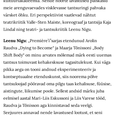
kultuuriakadeemia. Nende noorte lavastused paiskasid
meie arenguvaevades visklevasse tantsuringi pahvaka
värsket õhku. Eri perspektiivist vaatlevad nähtut
teatrikriitik Valle-Sten Maiste, koreograaf ja tantsija Kaja
Lindal ning teatri- ja tantsukriitik Leenu Nigu.
Leenu Nigu:
„Première’i”sarjas etendunud Arolin
Raudva „Dying to Become“ ja Maarja Tõnissoni „Body
Shift Body“ on minu arvates mõlemad märk eesti uuemas
tantsus toimuvast kehakesksuse tagasitulekust. Kui väga
pikka aega on tooni andnud eksperimenteeriv ja
kontseptuaalne etenduskunst, siis noorema põlve
tantsuloojad pööravad oma pilgu taas kehalisuse, füüsise,
aistingute, liikumise poole. Sellest andsid märku juba
eelmisel aastal Mari-Liis Eskussoni ja Liis Varese tööd,
Raudva ja Tõnisson aga kinnistavad seda veelgi.
Seejuures annavad nende lavastused lootust, et seni