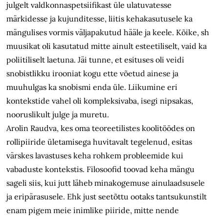
julgelt valdkonnaspetsiifikast üle ulatuvatesse
märkidesse ja kujunditesse, liitis kehakasutusele ka
mängulises vormis väljapakutud hääle ja keele. Kõike, sh
muusikat oli kasutatud mitte ainult esteetiliselt, vaid ka
poliitiliselt laetuna. Jäi tunne, et esituses oli veidi
snobistlikku irooniat kogu ette võetud ainese ja
muuhulgas ka snobismi enda üle. Liikumine eri
kontekstide vahel oli kompleksivaba, isegi nipsakas,
nooruslikult julge ja muretu.
Arolin Raudva, kes oma teoreetilistes koolitöödes on
rollipiiride ületamisega huvitavalt tegelenud, esitas
värskes lavastuses keha rohkem probleemide kui
vabaduste kontekstis. Filosoofid toovad keha mängu
sageli siis, kui jutt läheb minakogemuse ainulaadsusele
ja eripärasusele. Ehk just seetõttu ootaks tantsukunstilt
enam pigem meie inimlike piiride, mitte nende