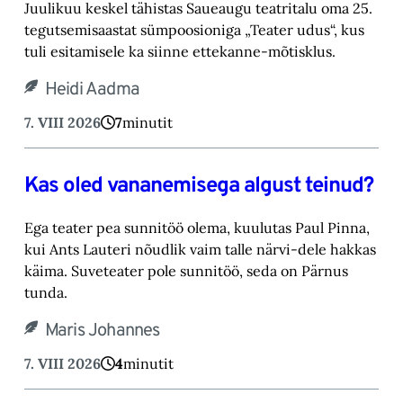
Juulikuu keskel tähistas Saueaugu teatritalu oma 25.
tegutsemisaastat sümpoosioniga „Teater ‎udus“, kus
tuli esitamisele ka siinne ettekanne-mõtisklus.‎
Heidi Aadma
7. VIII 2026
7
minutit
Kas oled vananemisega algust teinud?
Ega teater pea sunnitöö olema, kuulutas Paul Pinna,
kui Ants Lauteri nõudlik vaim talle närvi-‎dele hakkas
käima. Suveteater pole sunnitöö, seda on Pärnus
tunda.‎
Maris Johannes
7. VIII 2026
4
minutit