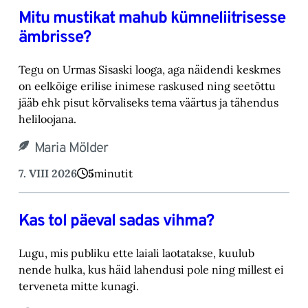
Mitu mustikat mahub kümneliitrisesse
ämbrisse?
Tegu on Urmas Sisaski looga, aga näidendi keskmes
on eelkõige erilise inimese raskused ning ‎seetõttu
jääb ehk pisut kõrvaliseks tema väärtus ja tähendus
heliloojana.‎
Maria Mölder
7. VIII 2026
5
minutit
Kas tol päeval sadas vihma?
Lugu, mis publiku ette laiali laotatakse, kuulub
nende hulka, kus häid lahendusi pole ning millest ei
terveneta mitte kunagi.