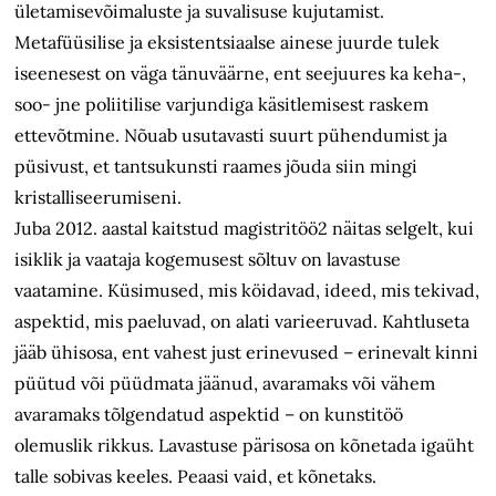
ületamisevõimaluste ja suvalisuse kujutamist.
Metafüüsilise ja eksistentsiaalse ainese juurde tulek
iseenesest on väga tänuväärne, ent seejuures ka keha-,
soo- jne poliitilise varjundiga käsitlemisest raskem
ettevõtmine. Nõuab usutavasti suurt pühendumist ja
püsivust, et tantsukunsti raames jõuda siin mingi
kristalliseerumiseni.
Juba 2012. aastal kaitstud magistritöö2 näitas selgelt, kui
isiklik ja vaataja kogemusest sõltuv on lavastuse
vaatamine. Küsimused, mis köidavad, ideed, mis tekivad,
aspektid, mis paeluvad, on alati varieeruvad. Kahtluseta
jääb ühisosa, ent vahest just erinevused – erinevalt kinni
püütud või püüdmata jäänud, avaramaks või vähem
avaramaks tõlgendatud aspektid – on kunstitöö
olemuslik rikkus. Lavastuse pärisosa on kõnetada igaüht
talle sobivas keeles. Peaasi vaid, et kõnetaks.