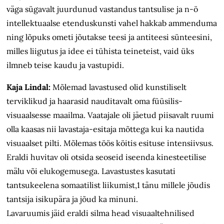
väga sügavalt juurdunud vastandus tantsulise ja n-ö
intellektuaalse etenduskunsti vahel hakkab ammenduma
ning lõpuks ometi jõutakse teesi ja antiteesi sünteesini,
milles liigutus ja idee ei tühista teineteist, vaid üks
ilmneb teise kaudu ja vastupidi.
Kaja Lindal:
Mõlemad lavastused olid kunstiliselt
terviklikud ja haarasid nauditavalt oma füüsilis-
visuaalsesse maailma. Vaatajale oli jäetud piisavalt ruumi
olla kaasas nii lavastaja-esitaja mõttega kui ka nautida
visuaalset pilti. Mõlemas töös köitis esituse intensiivsus.
Eraldi huvitav oli otsida seoseid iseenda kinesteetilise
mälu või elukogemusega. Lavastustes kasutati
tantsukeelena somaatilist liikumist,1 tänu millele jõudis
tantsija isikupära ja jõud ka minuni.
Lavaruumis jäid eraldi silma head visuaaltehnilised