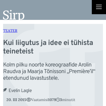
Ku
Liigu
sisu
juurde
TEATER
Kui liigutus ja idee ei tühista
teineteist
Kolm pilku noorte koreograafide Arolin
Raudva ja Maarja Tõnissoni „Première’il“
etendunud lavastustele.
Evelin Lagle
20. III 2015
Vaatamisi
1079
3
minutit