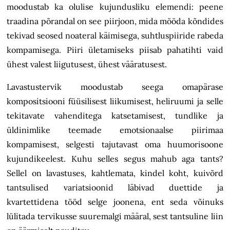
moodustab ka olulise kujundusliku elemendi: peene
traadina põrandal on see piirjoon, mida mööda kõndides
tekivad seosed noateral käimisega, suhtluspiiride rabeda
kompamisega. Piiri ületamiseks piisab pahatihti vaid
ühest valest liigutusest, ühest vääratusest.
Lavastustervik moodustab seega omapärase
kompositsiooni füüsilisest liikumisest, heliruumi ja selle
tekitavate vahenditega katsetamisest, tundlike ja
üldinimlike teemade emotsionaalse piirimaa
kompamisest, selgesti tajutavast oma huumorisoone
kujundikeelest. Kuhu selles segus mahub aga tants?
Sellel on lavastuses, kahtlemata, kindel koht, kuivõrd
tantsulised variatsioonid läbivad duettide ja
kvartettidena tööd selge joonena, ent seda võinuks
lülitada tervikusse suuremalgi määral, sest tantsuline liin