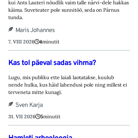
kui Ants Lauteri nõudlik vaim talle närvi-‎dele hakkas
käima. Suveteater pole sunnitöö, seda on Pärnus
tunda.‎
Maris Johannes
7. VIII 2026
4
minutit
Kas tol päeval sadas vihma?
Lugu, mis publiku ette laiali laotatakse, kuulub
nende hulka, kus häid lahendusi pole ning millest ei
terveneta mitte kunagi.
Sven Karja
31. VII 2026
5
minutit