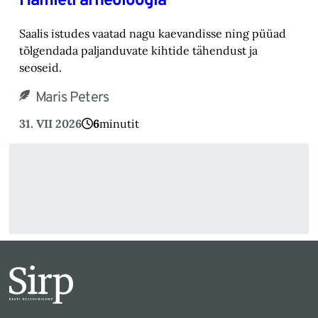
Hamleti arheoloogia
Saalis istudes vaatad nagu kaevandisse ning püüad
tõlgendada paljanduvate kihtide tähendust ja
seoseid.
Maris Peters
31. VII 2026
6
minutit