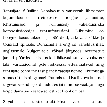
on äärmiselt nauditav.
Tantsijate füüsiline kehakasutus varieerub lihtsamast
kujundiloomest (teineteise hoogne jälitamine,
lohistamised ja rullimised) vaheldusrikka
kompositsiooniga tantsufraasideni. Liikumine on
hoogne, kasutatakse palju pöördeid, laskuvaid kükke ja
tõusvaid spiraale. Dünaamika areng on vaheldusrikas,
aeglasemale kulgemisele võivad järgneda ootamatult
järsud pöörded, mis justkui lõikavad sujuva voolavuse
läbi. Variatsioonid pole hetkekski etteaimatavad ning
tantsijate tehniline tase paneb vaataja nende liikumisega
samas rütmis hingamagi. Ruumis tekkiva liikuva kujundi
tugevat sisendusjõudu adudes jäi minusse vaatajana aga
kripeldama soov saada sellest veel rohkem osa.
Zugal on tantsukollektiivina varuks tohutu