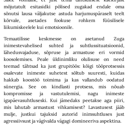
mõjutatult esitasidki põlised zugakad endale oma
sõnutsi lausa väljakutse astuda harjumuspäraselt teelt
kõrvale, asetades fookuse rohkem füüsilisele
liikumiskeelele kui emotsioonile.
Temaatilisse keskmesse on asetanud Zuga
inimestevahelised suhted ja suhtlussituatsioonid,
lähedusvajaduse, sõpruse ja armastuse eri vormid
koosolemises. Peale üldinimliku olulisuse on need
teemad tähtsad ka just grupitöös: kõigi tööprotsessis
osalevate inimeste suhetest sõltub suuresti, kuidas
hakkab koostöö toimima ja kas vallandub oodatud
sünergia. See on kindlasti protsess, mis nõuab
kompromisse ja vastutulemisi, nagu inimeste
igapäevasuhtluseski. Kui jämedaks peetakse aga piiri,
mis lahutab armastust vihkamisest? Lavastusest jääb
mulje, justkui tajuksid autorid inimsuhtluses just
agressiivsust ja vägivalda vägagi domineeriva aspektina.