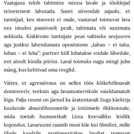
Vaatajana tekib tahtmine minna lavale ja tõuklejad
teineteisest lahutada. Soovi süvendab asjaolu, et
tantsijad, kes stseenis ei osale, vaatavad toimuvat lava
ees istudes passiivselt pealt, tahtmata või suutmata
sekkuda. Kisklevate tantsijate peas valitseks seejuures
aga justkui lahendamata opositsioon „tahan – ei taha,
luban – ei luba”: partner küll lubatakse endale lähedale,
ent ainult kindla piirini. Laval toimuks nagu mingi julm
mäng, kus kehtivad oma reeglid.
Väites, et agressiivsus on selles töös kõikehõlmavalt
domineeriv, teeksin aga lavastustervikule vaieldamatult
liiga. Palju ruumi on jäetud ka äratuntavalt Zuga käekirja
kuuluvale absurdihuumorile ja intiimsele õhkkonnale,
mida toetab humoorikalt Liina Keevalliku leidlik
kujundus. Lavaruumi raamib must kile kui filmilint, mille
ühele kaadrile projitseeritakse lavalist tegevust