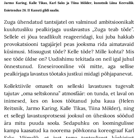
Jarmo Karing, Kalle Tikas, Karl Saks ja Tiina Mölder, kunstnik Liina Keevallik.
Esietendus 26. II Kanuti gildi saalis.
Zuga ühendatud tantsijatel on valminud ambitsioonikalt
kuulutusliku pealkirjaga uuslavastus „Zuga teab tõde”.
Sellele ei jõua teadlikult reageeridagi, kui juba hakkab
provokatsiooni tagajärjel peas jooksma rida aimatavaid
küsimusi. Missugust tõde? Kelle tõde? Mille kohta? Mis
see tõde üldse on? Uudishimu tekitada on neil igal juhul
õnnestunud. Eneseirooniline või mitte, aga sellise
pealkirjaga lavastus tõotaks justkui midagi põhjapanevat.
Kollektiivile omaselt on selleski lavastuses tugevalt
tajutav „oma seltskonna” atmosfäär: on tunda, et laval on
inimesed, kes on koos töötanud juba kaua (Helen
Reitsnik, Jarmo Karing, Kalle Tikas, Tiina Mölder), ning
et sellegi lavastusprotsessi jooksul on üheskoos söödud
ära mitu puuda soola. Sedapuhku on loomingulisse
kampa kaasatud ka noorema põlvkonna koreograaf Karl
Saks. Võimalik, et just tema tantsulisest käekirjast