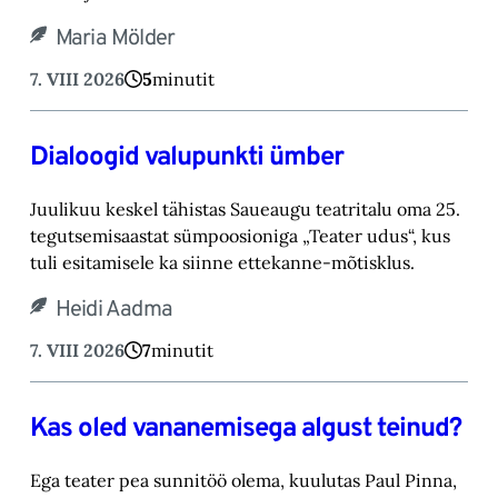
Maria Mölder
7. VIII 2026
5
minutit
Dialoogid valupunkti ümber
Juulikuu keskel tähistas Saueaugu teatritalu oma 25.
tegutsemisaastat sümpoosioniga „Teater ‎udus“, kus
tuli esitamisele ka siinne ettekanne-mõtisklus.‎
Heidi Aadma
7. VIII 2026
7
minutit
Kas oled vananemisega algust teinud?
Ega teater pea sunnitöö olema, kuulutas Paul Pinna,