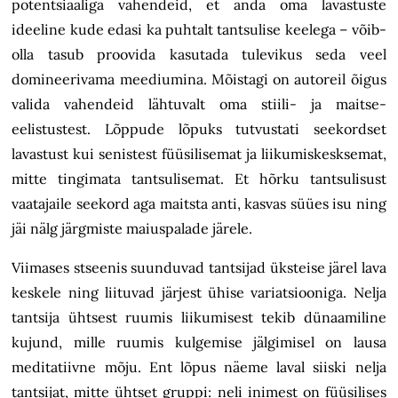
potentsiaaliga vahendeid, et anda oma lavastuste
ideeline kude edasi ka puhtalt tantsulise keelega – võib-
olla tasub proovida kasutada tulevikus seda veel
domineerivama meediumina. Mõistagi on autoreil õigus
valida vahendeid lähtuvalt oma stiili- ja maitse-
eelistustest. Lõppude lõpuks tutvustati seekordset
lavastust kui senistest füüsilisemat ja liikumiskesksemat,
mitte tingimata tantsulisemat. Et hõrku tantsulisust
vaatajaile seekord aga maitsta anti, kasvas süües isu ning
jäi nälg järgmiste maiuspalade järele.
Viimases stseenis suunduvad tantsijad üksteise järel lava
keskele ning liituvad järjest ühise variatsiooniga. Nelja
tantsija ühtsest ruumis liikumisest tekib dünaamiline
kujund, mille ruumis kulgemise jälgimisel on lausa
meditatiivne mõju. Ent lõpus näeme laval siiski nelja
tantsijat, mitte ühtset gruppi: neli inimest on füüsilises