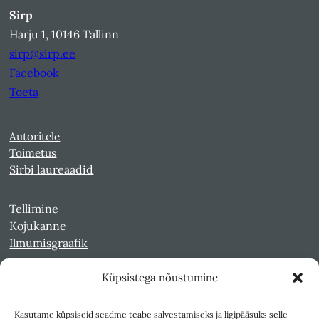
Sirp
Harju 1, 10146 Tallinn
sirp@sirp.ee
Facebook
Toeta
Autoritele
Toimetus
Sirbi laureaadid
Tellimine
Kojukanne
Ilmumisgraafik
Küpsistega nõustumine
Veebiarhiiv
Sirp pdf-failidena Digaris
Kasutame küpsiseid seadme teabe salvestamiseks ja ligipääsuks selle
Kultuurileht 1994-1997