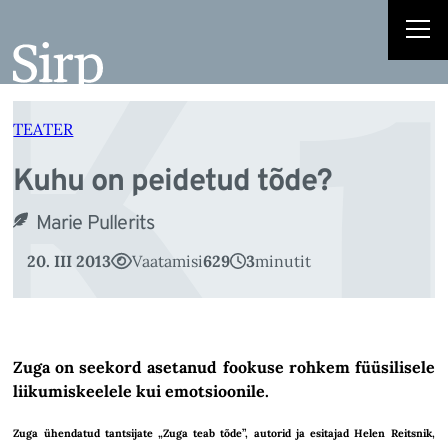
K
Liigu
sisu
juurde
TEATER
Kuhu on peidetud tõde?
Marie Pullerits
20. III 2013
Vaatamisi
629
3
minutit
Zuga on seekord asetanud fookuse rohkem füüsilisele
liikumiskeelele kui emotsioonile.
Zuga ühendatud tantsijate „Zuga teab tõde”, autorid ja esitajad Helen Reitsnik,