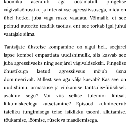
koomika asendub aga ootamatult pingelise
vägivallaõhustiku ja intensiivse agressiivsusega, mida on
ühel hetkel juba väga raske vaadata. Võimalik, et see
polnud autorite teadlik taotlus, ent see torkab igal juhul
vaatajale silma.
Tantsijate üksteise kompamine on algul hell, seejärel
lapse kombel empaatiata uudishimulik, siis kasvab see
juba agressiivseks ning seejärel vägivaldsekski. Pingelise
õhustikuga laetud agressiivsus mõjub üsna
domineerivalt. Millest see aga välja kasvab? Kas see on
uudishimu, armastuse ja vihkamise tantsulis-füüsiliselt
avalduv segu? Või viis sellise tulemini lihtsalt
liikumiskeelega katsetamine? Episood kulmineerub
täieliku tungimisega teise isiklikku tsooni, allutamise,
tõukamise, löömise, rüseleva maadlemisega.