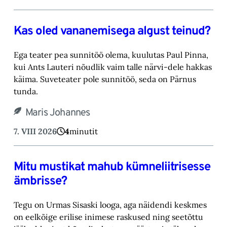
Kas oled vananemisega algust teinud?
Ega teater pea sunnitöö olema, kuulutas Paul Pinna,
kui Ants Lauteri nõudlik vaim talle närvi-‎dele hakkas
käima. Suveteater pole sunnitöö, seda on Pärnus
tunda.‎
Maris Johannes
7. VIII 2026
4
minutit
Mitu mustikat mahub kümneliitrisesse
ämbrisse?
Tegu on Urmas Sisaski looga, aga näidendi keskmes
on eelkõige erilise inimese raskused ning ‎seetõttu