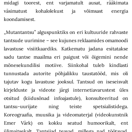
midagi toorest, ent varjamatult ausat, rääkimata
väsimatust kohalolekust ja võimsast energia
koondamisest.
„Mutantantsu” alguspunktiks on eri kultuuride rahvaste
tantsude uurimine – see kujunes reklaamides omamoodi
lavastuse visiitkaardiks. Katkematu jadana esitatakse
sadu tantse maailma eri paigust või õigemini nende
mõnesekundilisi motiive. Siinkohal tuleb kindlasti
tunnustada autorite põhjalikku taustatööd, mis oli
tajutav kogu lavastuse jooksul. Tantsud on iseseisvalt
kirjelduste ja videote järgi internetiavarustest üles
otsitud (kiidusõnad infoajastule), konsulteeritud on
tantsu-uurijate ning teiste spetsialistidega.
Koreograafia, muusika ja videomaterjal (videokunstnik
Emer Värk) on kokku seatud humoorikalt, ent
ülimaitsekalt. Tantsijad teavad, millega nad töötavad.