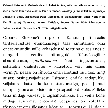
Cabaret Rhizome’i „Mutantants ehk Tuhat tantsu, mida tantsida enne kui sured”,
idee autorid Johannes Veski ja Päär Pärenson, lavastaja ja muusikaline kujundaja
Johannes Veski, koreograaf Päär Pärenson ja videokunstnik Emer Värk (Von
Krahli teater). Tantsivad Anatoli Tafitšuk, Joonas Parve, Päär Pärenson ja
Johannes Veski. Esietendus 28. III Kanuti gildi saalis.
Cabaret Rhizome’i trupp on Kanuti gildi saalis
tantsulavastuse etendamisega taas kinnitanud oma
enesekuvandit, mille kohaselt nad teatrina ei sea endale
mingeid esteetilisi piiranguid. Tehnoloogiline
absurditeater,
performance
, sõnatu tegevuskunst,
sotsiaalne osalusteater – katsetada võib mis tahes
vormiga, peaasi on lähtuda oma vahetuist huvidest ning
ausast otsinguvajadusest. Esitanud endale sedapuhku
väljakutse katsetada ka tantsukunstiga, pole jäänud
trupp aga oma ambitsioonidega tagasihoidlikuks. Milleks
teha midagi väikest ja tagasihoidlikku, kui võiks kohe
midagi suuremat proovida! Seejuures on kollektiiv
tõepoolest oma ülesande kõrgusel – teostus ei jää ideele