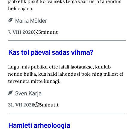
jääb ehk pisut kõrvaliseks tema väärtus ja tähendus
heliloojana.‎
Maria Mölder
7. VIII 2026
5
minutit
Kas tol päeval sadas vihma?
Lugu, mis publiku ette laiali laotatakse, kuulub
nende hulka, kus häid lahendusi pole ning millest ei
terveneta mitte kunagi.
Sven Karja
31. VII 2026
5
minutit
Hamleti arheoloogia