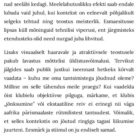
nad seeläbi kedagi. Meelelahutuslikku efekti saab endale
lubada vaid juhul, kui kontekst on eelnevalt põhjalikult
selgeks tehtud ning teostus meisterlik. Esmaesitusse
lipsas küll mõningaid tehnilisi viperusi, ent järgmisteks
etendusteks olid need nurgad juba lihvitud.
Lisaks visuaalselt haaravale ja atraktiivsele teostusele
pakub lavastus mõttelisi üldistusvõimalusi. Tervikut
jälgides saab publik justkui iseennast hetkeks kõrvalt
vaadata – kuhu me oma tantsimistega jõudnud oleme?
Milline on selle tähendus meile praegu? Kui vaadelda
öist klubielu objektiivse pilguga, märkame, et klubis
„jõnksumine” või ekstaatiline reiv ei erinegi nii väga
aafrika pärismaalaste rütmilistest tantsudest. Võimalik,
et selles kontekstis on jõutud ringiga tagasi liikumise
juurteni. Eesmärk ja stiimul on ju endiselt samad.