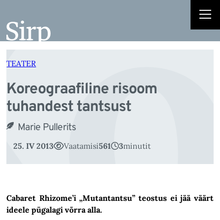
Ko
Liigu
sisu
juurde
TEATER
Koreograafiline risoom
tuhandest tantsust
Marie Pullerits
25. IV 2013
Vaatamisi
561
3
minutit
Cabaret Rhizome’i „Mutantantsu” teostus ei jää väärt
ideele pügalagi võrra alla.