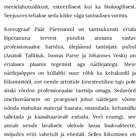
meelelahutuslikust, esteetilisest kui ka bioloogilisest.
Seejuures tehakse seda kõike väga tantsulises vormis.
Koreograaf Päär Pärensonil on tantsukunsti eriala
lõpetanuna tervest pundist ainsana vastav
professionaalne haridus, ülejäänud tantsijate puhul
(Anatoli Tafitšuk, Joonas Parve ja Johannes Veski) on
erialases plaanis tegemist aga näitlejatega. Meie
näitlejaõppes on küllaltki suur rõhk ka kehakoolil ja
liikumistööl, ent nende artistide kinesteetiline taju pole
siiski võrdne professionaalse tantsija omaga. Sedavõrd
imetlusväärsem on praegusel juhul näitlejate võime
nõnda mahukas materjal haarata, omandada, kehamällu
talletada ja kaasahaaravalt esitada. Veel enamgi, see
annab nende lavalisele olekule lausa lisakvaliteete,
mõjudes eriti vahetult ja ehedalt. Selles liikumises on