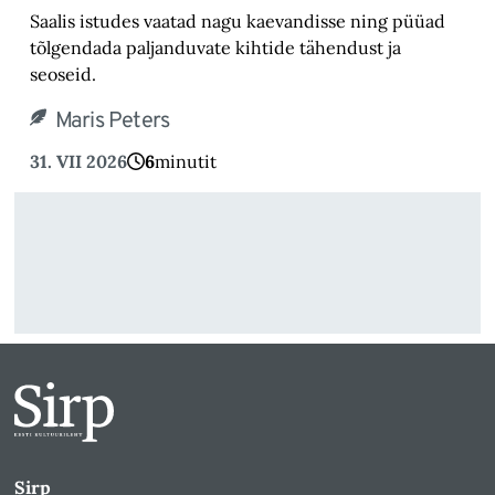
Saalis istudes vaatad nagu kaevandisse ning püüad
tõlgendada paljanduvate kihtide tähendust ja
seoseid.
Maris Peters
31. VII 2026
6
minutit
Sirp