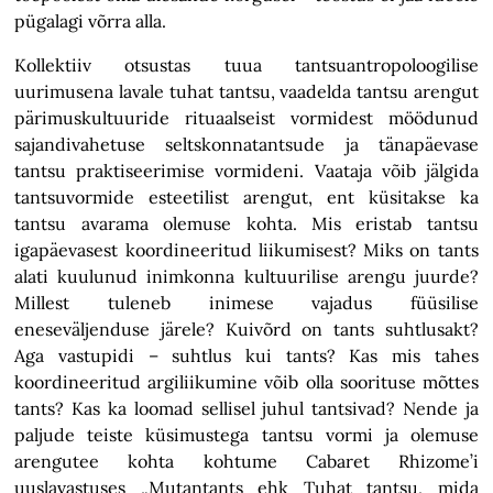
pügalagi võrra alla.
Kollektiiv otsustas tuua tantsuantropoloogilise
uurimusena lavale tuhat tantsu, vaadelda tantsu arengut
pärimuskultuuride rituaalseist vormidest möödunud
sajandivahetuse seltskonnatantsude ja tänapäevase
tantsu praktiseerimise vormideni. Vaataja võib jälgida
tantsuvormide esteetilist arengut, ent küsitakse ka
tantsu avarama olemuse kohta. Mis eristab tantsu
igapäevasest koordineeritud liikumisest? Miks on tants
alati kuulunud inimkonna kultuurilise arengu juurde?
Millest tuleneb inimese vajadus füüsilise
eneseväljenduse järele? Kuivõrd on tants suhtlusakt?
Aga vastupidi – suhtlus kui tants? Kas mis tahes
koordineeritud argiliikumine võib olla soorituse mõttes
tants? Kas ka loomad sellisel juhul tantsivad? Nende ja
paljude teiste küsimustega tantsu vormi ja olemuse
arengutee kohta kohtume Cabaret Rhizome’i
uuslavastuses „Mutantants ehk Tuhat tantsu, mida