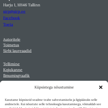
Harju 1, 10146 Tallinn
sirp@sirp.ee
Facebook
Toeta
Autoritele
Toimetus
Sirbi laureaadid
Tellimine
Kojukanne
Ilmumisgraafik
Küpsistega nõustumine
Veebiarhiiv
Sirp pdf-failidena Digaris
Kasutame küpsiseid seadme teabe salvestamiseks ja ligipääsuks selle
Kultuurileht 1994-1997
andmetele. Kui nõustute selle tehnoloogia kasutamisega, võimaldab see
Reede 1989-1990