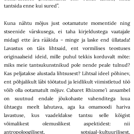
tantsida enne kui sured”.
Kuna nähtu mõjus just ootamatute momentide ning
stseenide värskusega, ei taha kirjeldustega vaatajale
midagi ette ära rääkida – minge ja laske end üllatada!
Lavastus on täis lihtsaid, ent vormilises teostuses
originaalseid ideid, mille puhul tekkis korduvalt mõte:
miks meie tantsukunstnikud pole nende peale tulnud?
Kas peljatakse alustada lihtsusest? Lihtsal ideel põhinev,
ent põhjalikult läbi töötatud ja leidlikult viimistletud töö
võib olla ootamatult mõjuv. Cabaret Rhizome’i ansambel
on suutnud endale jõukohaste vahenditega luua
ühtaegu meelt lahutava, aga ka omamoodi hariva
lavastuse, kus vaadeldakse tantsu selle kõigist
võimalikest olemuslikest aspektidest: nii
antropoloogilisest, sotsiaal-kultuurilisest,