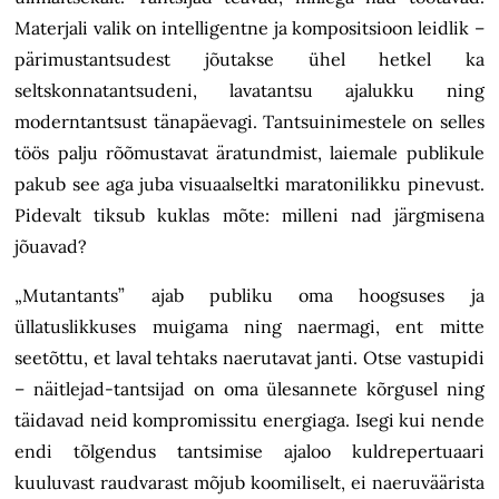
Materjali valik on intelligentne ja kompositsioon leidlik –
pärimustantsudest jõutakse ühel hetkel ka
seltskonnatantsudeni, lavatantsu ajalukku ning
moderntantsust tänapäevagi. Tantsuinimestele on selles
töös palju rõõmustavat äratundmist, laiemale publikule
pakub see aga juba visuaalseltki maratonilikku pinevust.
Pidevalt tiksub kuklas mõte: milleni nad järgmisena
jõuavad?
„Mutantants” ajab publiku oma hoogsuses ja
üllatuslikkuses muigama ning naermagi, ent mitte
seetõttu, et laval tehtaks naerutavat janti. Otse vastupidi
– näitlejad-tantsijad on oma ülesannete kõrgusel ning
täidavad neid kompromissitu energiaga. Isegi kui nende
endi tõlgendus tantsimise ajaloo kuldrepertuaari
kuuluvast raudvarast mõjub koomiliselt, ei naeruväärista