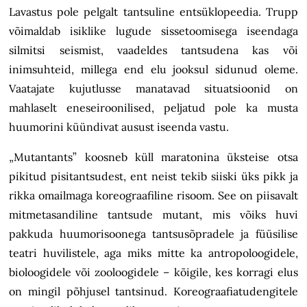
Lavastus pole pelgalt tantsuline entsüklopeedia. Trupp
võimaldab isiklike lugude sissetoomisega iseendaga
silmitsi seismist, vaadeldes tantsudena kas või
inimsuhteid, millega end elu jooksul sidunud oleme.
Vaatajate kujutlusse manatavad situatsioonid on
mahlaselt eneseiroonilised, peljatud pole ka musta
huumorini küündivat ausust iseenda vastu.
„Mutantants” koosneb küll maratonina üksteise otsa
pikitud pisitantsudest, ent neist tekib siiski üks pikk ja
rikka omailmaga koreograafiline risoom. See on piisavalt
mitmetasandiline tantsude mutant, mis võiks huvi
pakkuda huumorisoonega tantsusõpradele ja füüsilise
teatri huvilistele, aga miks mitte ka antropoloogidele,
bioloogidele või zooloogidele – kõigile, kes korragi elus
on mingil põhjusel tantsinud. Koreograafiatudengitele