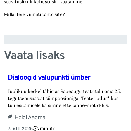
soovituslikult kohustuslik vaatamine.
Millal teie viimati tantsisite?
Vaata lisaks
Dialoogid valupunkti ümber
Juulikuu keskel tähistas Saueaugu teatritalu oma 25.
tegutsemisaastat sümpoosioniga „Teater ‎udus“, kus
tuli esitamisele ka siinne ettekanne-mõtisklus.‎
Heidi Aadma
7. VIII 2026
7
minutit