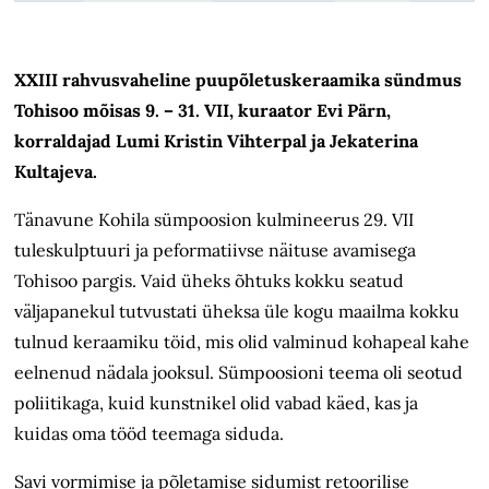
XXIII rahvusvaheline puupõletuskeraamika sündmus
Tohisoo mõisas 9. – 31. VII, kuraator Evi Pärn,
korraldajad Lumi Kristin Vihterpal ja Jekaterina
Kultajeva.
Tänavune Kohila sümpoosion kulmineerus 29. VII
tuleskulptuuri ja peformatiivse näituse avamisega
Tohisoo pargis. Vaid üheks õhtuks kokku seatud
väljapanekul tutvustati üheksa üle kogu maailma kokku
tulnud keraamiku töid, mis olid valminud kohapeal kahe
eelnenud nädala jooksul. Sümpoosioni teema oli seotud
poliitikaga, kuid kunstnikel olid vabad käed, kas ja
kuidas oma tööd teemaga siduda.
Savi vormimise ja põletamise sidumist retoorilise