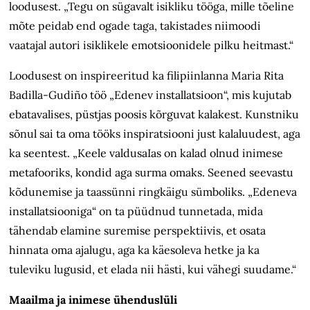
loodusest. „Tegu on sügavalt isikliku tööga, mille tõeline
mõte peidab end ogade taga, takistades niimoodi
vaatajal autori isiklikele emotsioonidele pilku heitmast.“
Loodusest on inspireeritud ka filipiinlanna Maria Rita
Badilla-Gudiño töö „Edenev installatsioon“, mis kujutab
ebatavalises, püstjas poosis kõrguvat kalakest. Kunstniku
sõnul sai ta oma tööks inspiratsiooni just kalaluudest, aga
ka seentest. „Keele valdusaIas on kalad olnud inimese
metafooriks, kondid aga surma omaks. Seened seevastu
kõdunemise ja taassünni ringkäigu sümboliks. „Edeneva
installatsiooniga“ on ta püüdnud tunnetada, mida
tähendab elamine suremise perspektiivis, et osata
hinnata oma ajalugu, aga ka käesoleva hetke ja ka
tuleviku lugusid, et elada nii hästi, kui vähegi suudame.“
Maailma ja inimese ühenduslüli