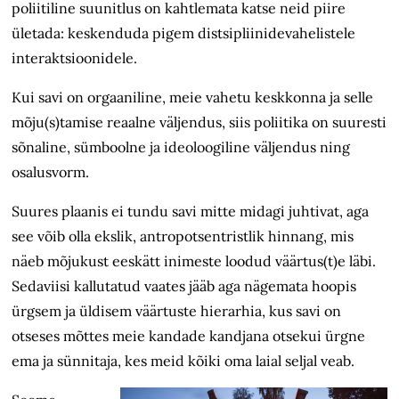
poliitiline suunitlus on kahtlemata katse neid piire
ületada: keskenduda pigem distsipliinide­vahelistele
interaktsioonidele.
Kui savi on orgaaniline, meie vahetu keskkonna ja selle
mõju(s)tamise reaalne väljendus, siis poliitika on suuresti
sõnaline, sümboolne ja ideoloogiline väljendus ning
osalusvorm.
Suures plaanis ei tundu savi mitte midagi juhtivat, aga
see võib olla ekslik, antropotsentristlik hinnang, mis
näeb mõjukust eeskätt inimeste loodud väärtus(t)e läbi.
Sedaviisi kallutatud vaates jääb aga nägemata hoopis
ürgsem ja üldisem väärtuste hierarhia, kus savi on
otseses mõttes meie kandade kandjana otsekui ürgne
ema ja sünnitaja, kes meid kõiki oma laial seljal veab.