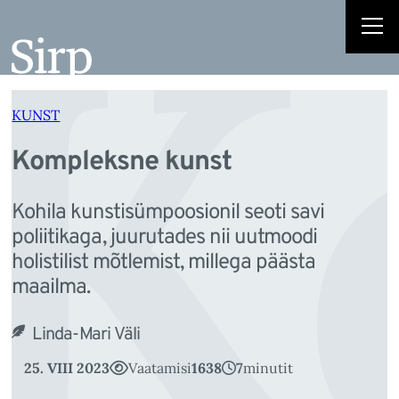
K
Liigu
sisu
juurde
KUNST
Kompleksne kunst
Kohila kunstisümpoosionil seoti savi
poliitikaga, juurutades nii uutmoodi
holistilist mõtlemist, millega päästa
maailma.
Linda-Mari Väli
25. VIII 2023
Vaatamisi
1638
7
minutit