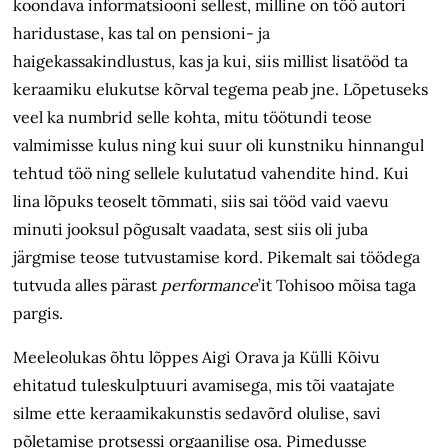
koondava informatsiooni sellest, milline on töö autori
haridustase, kas tal on pensioni- ja
haigekassakindlustus, kas ja kui, siis millist lisatööd ta
keraamiku elukutse kõrval tegema peab jne. Lõpetuseks
veel ka numbrid selle kohta, mitu töötundi teose
valmimisse kulus ning kui suur oli kunstniku hinnangul
tehtud töö ning sellele kulutatud vahendite hind. Kui
lina lõpuks teoselt tõmmati, siis sai tööd vaid vaevu
minuti jooksul põgusalt vaadata, sest siis oli juba
järgmise teose tutvustamise kord. Pikemalt sai töödega
tutvuda alles pärast
performance
’it Tohisoo mõisa taga
pargis.
Meeleolukas õhtu lõppes Aigi Orava ja Külli Kõivu
ehitatud tuleskulptuuri avamisega, mis tõi vaatajate
silme ette keraamikakunstis sedavõrd olulise, savi
põletamise protsessi orgaanilise osa. Pimedusse