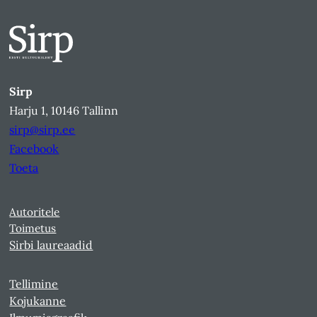
Sirp
Harju 1, 10146 Tallinn
sirp@sirp.ee
Facebook
Toeta
Autoritele
Toimetus
Sirbi laureaadid
Tellimine
Kojukanne