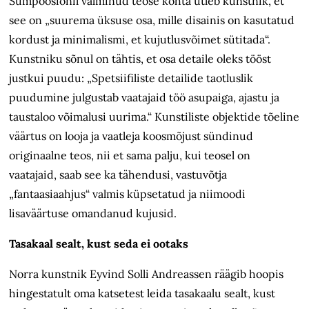
Sümpoosionil valminud teose kohta ütleb kunstnik, et
see on „suurema üksuse osa, mille disainis on kasutatud
kordust ja minimalismi, et kujutlusvõimet sütitada“.
Kunstniku sõnul on tähtis, et osa detaile oleks tööst
justkui puudu: „Spetsiifiliste detailide taotluslik
puudumine julgustab vaatajaid töö asupaiga, ajastu ja
taustaloo võimalusi uurima.“ Kunstiliste objektide tõeline
väärtus on looja ja vaatleja koosmõjust sündinud
originaalne teos, nii et sama palju, kui teosel on
vaatajaid, saab see ka tähendusi, vastu­võtja
„fantaasiaahjus“ valmis küpsetatud ja niimoodi
lisaväärtuse omandanud kujusid.
Tasakaal sealt, kust seda ei ootaks
Norra kunstnik Eyvind Solli Andreassen räägib hoopis
hingestatult oma katsetest leida tasakaalu sealt, kust