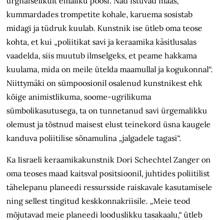
ürgnaiselikult emaliku poosi. Nad istuvad maas,
kummardades trompetite kohale, karuema sosistab
midagi ja tüdruk kuulab. Kunstnik ise ütleb oma teose
kohta, et kui „poliitikat savi ja keraamika käsitlusalas
vaadelda, siis muutub ilmselgeks, et peame hakkama
kuulama, mida on meile ütelda maamullal ja kogukonnal“.
Niittymäki on sümpoosionil osalenud kunstnikest ehk
kõige animistlikuma, soome-ugrilikuma
sümbolikasutusega, ta on tunnetanud savi ürgemalikku
olemust ja tõstnud maisest elust teinekord üsna kaugele
kanduva poliitilise sõnamulina „jalgadele tagasi“.
Ka Iisraeli keraamikakunstnik Dori Schechtel Zanger on
oma teoses maad kaitsval positsioonil, juhtides poliitilist
tähelepanu planeedi ressursside raiskavale kasutamisele
ning sellest tingitud keskkonnakriisile. „Meie teod
mõjutavad meie planeedi looduslikku tasakaalu,“ ütleb