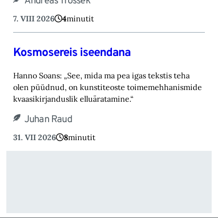
Andreas Trossek
7. VIII 2026
4
minutit
Kosmosereis iseendana
Hanno Soans: „See, mida ma pea igas tekstis teha
olen püüdnud, on kunstiteoste toimemehhanismide
kvaasikirjanduslik elluäratamine.“
Juhan Raud
31. VII 2026
8
minutit