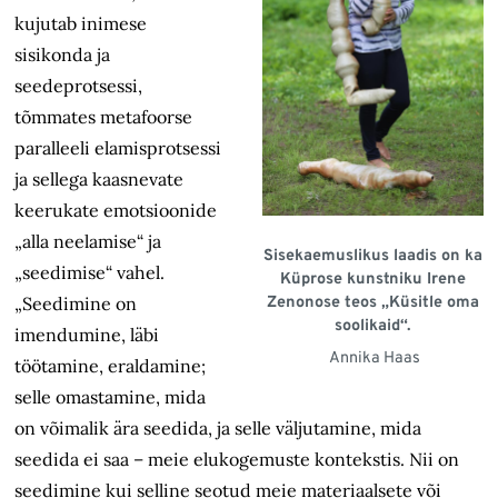
kujutab inimese
sisikonda ja
seedeprotsessi,
tõmmates metafoorse
paralleeli elamisprotsessi
ja sellega kaasnevate
keerukate emotsioonide
„alla neelamise“ ja
Sisekaemuslikus laadis on ka
„seedimise“ vahel.
Küprose kunstniku Irene
„Seedimine on
Zenonose teos „Küsitle oma
soolikaid“.
imendumine, läbi
Annika Haas
töötamine, eraldamine;
selle omastamine, mida
on võimalik ära seedida, ja selle väljutamine, mida
seedida ei saa – meie elukogemuste kontekstis. Nii on
seedimine kui selline seotud meie materiaalsete või