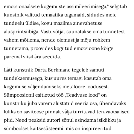
emotsionaalsete kogemuste assimileerimisega,“ selgitab
kunstnik valitud temaatika tagamaid, sidudes meie
tundeelu üldise, kogu maailma ainevahetuse
alusprintsiibiga. Vastuvõtjat suunatakse oma tunnetest
vähem mõtlema, nende olemust ja mõju rohkem
tunnetama, proovides kogutud emotsioone kõige
paremal viisil ära seedida.
Läti kunstnik Dārta Berkmane tegeleb samuti
tundekaemusega, kusjuures temagi kasutab oma
kogemuse väljendamiseks metafoore loodusest.
Sümpoosionil esitletud töö „Teadvuse lood“ on
kunstniku juba varem alustatud seeria osa, ühendavaks
lüliks on saviteose pinnalt välja turritavad teravaotsalised
piid. Need peaksid autori sõnul esindama isiklikku ja
sümboolset kaitsesüsteemi, mis on inspireeritud