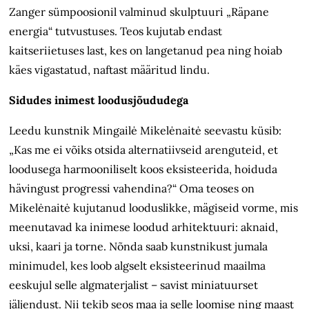
Zanger sümpoosionil valminud skulptuuri „Räpane
energia“ tutvustuses. Teos kujutab endast
kaitseriietuses last, kes on langetanud pea ning hoiab
käes vigastatud, naftast määritud lindu.
Sidudes inimest loodusjõududega
Leedu kunstnik Mingailė Mikelėnaitė seevastu küsib:
„Kas me ei võiks otsida alternatiivseid arenguteid, et
loodusega harmooniliselt koos eksisteerida, hoiduda
hävingust progressi vahendina?“ Oma teoses on
Mikelėnaitė kujutanud looduslikke, mägiseid vorme, mis
meenutavad ka inimese loodud arhitektuuri: aknaid,
uksi, kaari ja torne. Nõnda saab kunstnikust jumala
minimudel, kes loob algselt eksisteerinud maailma
eeskujul selle algmaterjalist – savist miniatuurset
jäljendust. Nii tekib seos maa ja selle loomise ning maast