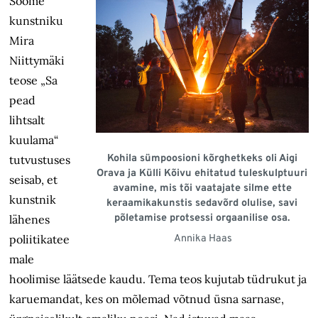
Soome
kunstniku
Mira
Niittymäki
teose „Sa
pead
lihtsalt
kuulama“
Kohila sümpoosioni kõrghetkeks oli Aigi
tutvustuses
Orava ja Külli Kõivu ehitatud tuleskulptuuri
seisab, et
avamine, mis tõi vaatajate silme ette
kunstnik
keraamikakunstis sedavõrd olulise, savi
põletamise protsessi orgaanilise osa.
lähenes
poliitikatee
Annika Haas
male
hoolimise läätsede kaudu. Tema teos kujutab tüdrukut ja
karuemandat, kes on mõlemad võtnud üsna sarnase,