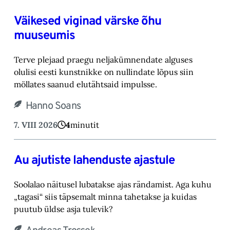
Väikesed viginad värske õhu
muuseumis
Terve plejaad praegu neljakümnendate alguses
olulisi eesti kunstnikke on nullindate lõpus ‎siin
möllates saanud elutähtsaid impulsse.‎
Hanno Soans
7. VIII 2026
4
minutit
Au ajutiste lahenduste ajastule
Soolalao näitusel lubatakse ajas rändamist. Aga kuhu
„tagasi“ siis täpsemalt minna tahetakse ‎ja kuidas
puutub üldse asja tulevik?‎