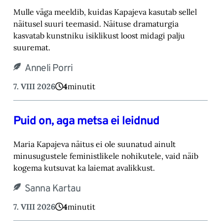
Mulle väga meeldib, kuidas Kapajeva kasutab sellel
näitusel suuri teemasid. Näituse drama‎turgia
kasvatab kunstniku isiklikust loost midagi palju
suuremat.‎
Anneli Porri
7. VIII 2026
4
minutit
Puid on, aga metsa ei leidnud
Maria Kapajeva näitus ei ole suunatud ainult
minusugustele feministlikele nohikutele, vaid ‎näib
kogema kutsuvat ka laiemat avalikkust.‎
Sanna Kartau
7. VIII 2026
4
minutit