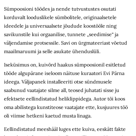
Sümpoosioni töödes ja nende tutvustustes osutati
korduvalt looduslikele sümbolitele, originaalsetele
ideedele ja universaalsete jõudude koostööle ning
savikunstile kui orgaanilise, tunnete „seedimise“ ja
väljendamise protsessile. Savi on ürgmateeriast võetud
maailmaruumi ja selle asukate ühenduslüli.
Iseküsimus on, kuivõrd haakus sümpoosionil esitletud
tööde algupärane iseloom näituse kuraatori Evi Pärna
ideega. Väljapanek installeeriti otse sündmusele
saabunud vaatajate silme all, teosed juhatati sisse ju
efektsete eellindistatud heliklippidega. Autor tõi koos
oma abilistega kunstiteose vaatajate ette, kusjuures töö
oli viimse hetkeni kaetud musta linaga.
Eellindistatud meeshääl luges ette kuiva, eeskätt fakte