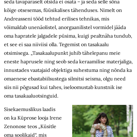
seda tavapäraselt otsida ei osata – ja seda selle sõna
kõige otsesemas, füüsikalises tähenduses. Nimelt on
Andreasseni tööd tehtud erilises tehnikas, mis
võimaldab unenäolistel, anorgaanilistel vormidel jääda
oma hapratele jalgadele püsima, kuigi pealtnäha tundub,
et see ei saa niiviisi olla. Tegemist on tasakaalu
otsimisega. „Tasakaalupunkt juhib tähelepanu meie
eneste haprusele ning seob seda keraamilise materjaliga,
innustades vaatajaid objektiga suhestuma ning nõnda ka
omaenese ebastabiilsustega silmitsi seisma, olgu need
siis nii põgusad kui tahes, iseloomustab kunstnik ise
oma tasakaaluotsinguid.
Sisekaemuslikus laadis
on ka Küprose looja Irene
Zenonose teos „Küsitle
oma soolikaid“, mis