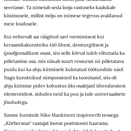
seeriasse. Ta nimetab seda looja vastuseks kaalukale
küsimusele, millist mõju on inimese tegevus avaldanud
meie loodusele.
Kui eelnevalt sai räägitud savi vormimisest kui
keraamikakunstniku töö ühest, demiurgilisest ja
(pool)jumalikust osast, siis selle kõrval tuleb rõhutada ka
põletamise osa, mis nõuab suurt ressurssi nii põletatava
puidu kui ka ahju kütmisele kulutatud töötundide näol.
Nagu kunstnikud sümpoosionil ka toonitasid, siis oli
ahju kütmise pidev kohustus üks osalejaid ühendavatest
elementidest, sidudes neid ka puu ja tule universaalsete
jõududega.
Soome kunstnik Niko Mankineni inspireerib teosega
„Kõrberatas“ vaatajat loovat positsiooni haarama.