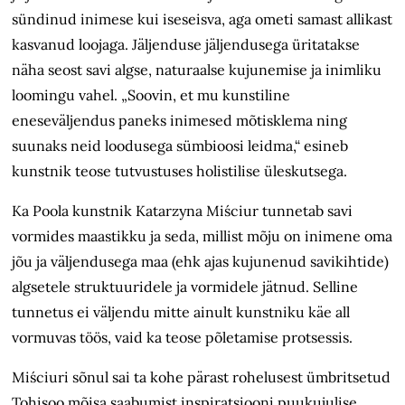
sündinud inimese kui iseseisva, aga ometi samast allikast
kasvanud loojaga. Jäljenduse jäljendusega üritatakse
näha seost savi algse, naturaalse kujunemise ja inimliku
loomingu vahel. „Soovin, et mu kunstiline
eneseväljendus paneks inimesed mõtisklema ning
suunaks neid loodusega sümbioosi leidma,“ esineb
kunstnik teose tutvustuses holistilise üleskutsega.
Ka Poola kunstnik Katarzyna Miściur tunnetab savi
vormides maastikku ja seda, millist mõju on inimene oma
jõu ja väljendusega maa (ehk ajas kujunenud savikihtide)
algsetele struktuuridele ja vormidele jätnud. Selline
tunnetus ei väljendu mitte ainult kunstniku käe all
vormuvas töös, vaid ka teose põletamise protsessis.
Miściuri sõnul sai ta kohe pärast rohelusest ümbritsetud
Tohisoo mõisa saabumist inspiratsiooni puukujulise