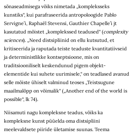
sõnaseadmisega võiks nimetada „kompleksseks
kunstiks“, kui parafraseerida antropoloogide Pablo
Servigne’i, Raphaël Stevensi, Gauthier Chapelle’i jt
kasutatud mõistet „komplekssed teadused“ (
complexity
sciences
). „Need distsipliinid on ellu kutsutud, et
kritiseerida ja raputada teiste teaduste kvantitatiivseid
ja deterministlikke kontseptsioone, mis on
traditsiooniliselt keskendunud pigem objekt-
elementide kui suhete uurimisele,“ on teadlased avanud
selle mõiste ühiselt valminud teoses „Teistsugune
maailmalõpp on võimalik“ („Another end of the world is
possible“, lk 74).
Niisamuti nagu kompleksne teadus, võiks ka
kompleksne kunst püüelda oma distsipliini
meelevaldsete piiride ületamise suunas. Teema