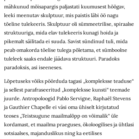
mähkunud mõisapargis paljastati kuumusest hõõgav,
leeki meenutav skulptuur, mis paistis läbi öö nagu
tõeline tulekeeris. Skulptuur oli sümmeetrilise, spiraalse
struktuuriga, mida elav tulekeeris kunagi hoida ja
pikemalt säilitada ei suuda. Savist sündinud tuli, mida
peab omakorda tõelise tulega põletama, et sümboolne
tuleleek saaks endale jäädava struktuuri. Paradoks
paradoksis, asi iseeneses.
Lõpetuseks võiks pöörduda tagasi „kompleksse teaduse“
ja sellest parafraseeritud „kompleksse kunsti“ teemade
juurde. Antropoloogid Pablo Servigne, Raphaël Stevens
ja Gauthier Chapelle ei väsi oma ühiselt kirjutatud
teoses „Teistsugune maailmalõpp on võimalik“ üle
kordamast, et maailma praeguses, ökoloogilises ja ühtlasi
sotsiaalses, majanduslikus ning ka eetilises