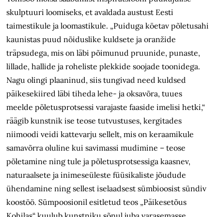
skulptuuri loomiseks, et avaldada austust Eesti
taimestikule ja loomastikule. „Puiduga köetav põletusahi
kaunistas puud nõiduslike kuldsete ja oranžide
träpsudega, mis on läbi põimunud pruunide, punaste,
lillade, hallide ja roheliste plekkide soojade toonidega.
Nagu olingi plaaninud, siis tungivad need kuldsed
päikesekiired läbi tiheda lehe- ja oksavõra, tuues
meelde põletusprotsessi varajaste faaside imelisi hetki,“
räägib kunstnik ise teose tutvustuses, kergitades
niimoodi veidi kattevarju sellelt, mis on keraamikule
samavõrra oluline kui savimassi mudimine – teose
põletamine ning tule ja põletusprotsessiga kaasnev,
naturaalsete ja inimeseüleste füüsikaliste jõudude
ühendamine ning sellest iselaadsest sümbioosist sündiv
koostöö. Sümpoosionil esitletud teos „Päikese­tõus
Kohilas“ kuulub kunstniku sõnul juba varasemasse