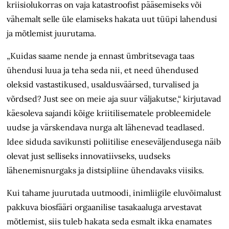
kriisiolukorras on vaja katastroofist pääsemiseks või
vähemalt selle üle elamiseks hakata uut tüüpi lahendusi
ja mõtlemist juurutama.
„Kuidas saame nende ja ennast ümbritsevaga taas
ühendusi luua ja teha seda nii, et need ühendused
oleksid vastastikused, usaldusväärsed, turvalised ja
võrdsed? Just see on meie aja suur välja­kutse,“ kirjutavad
käesoleva sajandi kõige kriitilisematele probleemidele
uudse ja värskendava nurga alt lähenevad teadlased.
Idee siduda savikunsti poliitilise eneseväljendusega näib
olevat just selliseks innovatiivseks, uudseks
lähenemisnurgaks ja distsipliine ühendavaks viisiks.
Kui tahame juurutada uutmoodi, inimliigile eluvõimalust
pakkuva biosfääri orgaanilise tasakaaluga arvestavat
mõtlemist, siis tuleb hakata seda esmalt ikka enamates