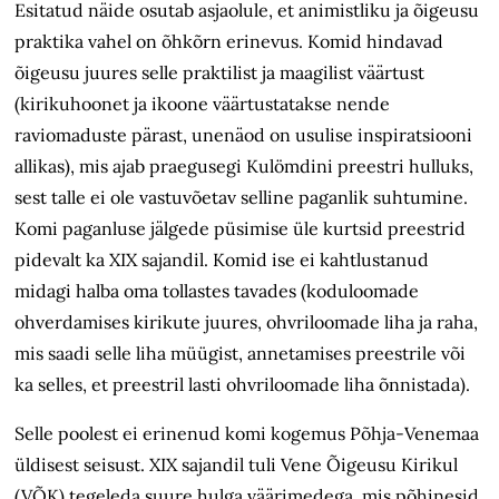
Esitatud näide osutab asjaolule, et animistliku ja õigeusu
praktika vahel on õhkõrn erinevus. Komid hindavad
õigeusu juures selle praktilist ja maagilist väärtust
(kirikuhoonet ja ikoone väärtustatakse nende
raviomaduste pärast, unenäod on usulise inspiratsiooni
allikas), mis ajab praegusegi Kulömdini preestri hulluks,
sest talle ei ole vastuvõetav selline paganlik suhtumine.
Komi paganluse jälgede püsimise üle kurtsid preestrid
pidevalt ka XIX sajandil. Komid ise ei kahtlustanud
midagi halba oma tollastes tavades (koduloomade
ohverdamises kirikute juures, ohvriloomade liha ja raha,
mis saadi selle liha müügist, annetamises preestrile või
ka selles, et preestril lasti ohvriloomade liha õnnistada).
Selle poolest ei erinenud komi kogemus Põhja-Venemaa
üldisest seisust. XIX sajandil tuli Vene Õigeusu Kirikul
(VÕK) tegeleda suure hulga väärimedega, mis põhinesid