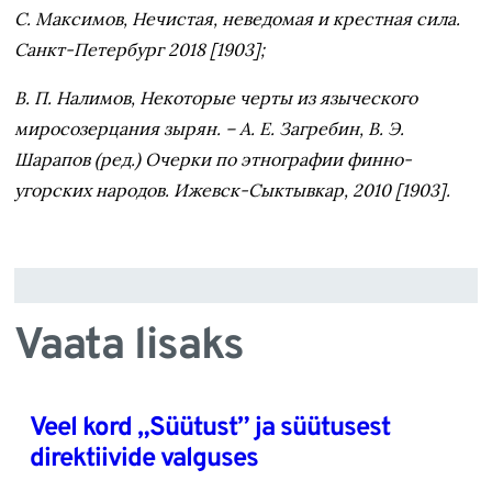
С. Максимов, Нечистая, неведомая и крестная сила.
Санкт-Петербург 2018 [1903];
В. П. Налимов, Некоторые черты из языческого
миросозерцания зырян. – А. Е. Загребин, В. Э.
Шарапов (ред.) Очерки по этнографии финно-
угорских народов. Ижевск-Сыктывкар, 2010 [1903].
Vaata lisaks
Veel kord „Süütust” ja süütusest
direktiivide valguses