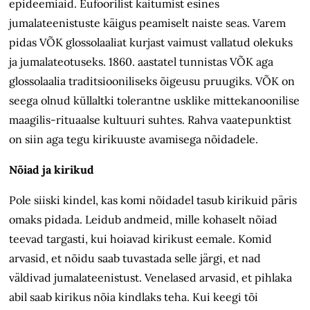
epideemiaid. Eufoorilist käitumist esines
jumalateenistuste käigus peamiselt naiste seas. Varem
pidas VÕK glossolaaliat kurjast vaimust vallatud olekuks
ja jumalateotuseks. 1860. aastatel tunnistas VÕK aga
glossolaalia traditsiooniliseks õigeusu pruugiks. VÕK on
seega olnud küllaltki tolerantne usklike mittekanoonilise
maagilis-rituaalse kultuuri suhtes. Rahva vaatepunktist
on siin aga tegu kirikuuste avamisega nõidadele.
Nõiad ja kirikud
Pole siiski kindel, kas komi nõidadel tasub kirikuid päris
omaks pidada. Leidub andmeid, mille kohaselt nõiad
teevad targasti, kui hoiavad kirikust eemale. Komid
arvasid, et nõidu saab tuvastada selle järgi, et nad
väldivad jumalateenistust. Venelased arvasid, et pihlaka
abil saab kirikus nõia kindlaks teha. Kui keegi tõi