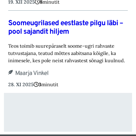
19. XII 2025
8
minutit
Soomeugrilased eestlaste pilgu läbi –
pool sajandit hiljem
Teos toimib suurepäraselt soome-ugri rahvaste
tutvustajana, teatud mõttes aabitsana kõigile, ka
inimesele, kes pole neist rahvastest sõnagi kuulnud.
Maarja Vinkel
28. XI 2025
3
minutit