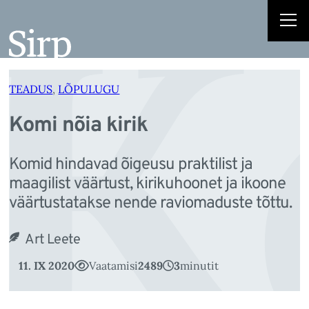
K
Liigu
sisu
juurde
TEADUS
, 
LÕPULUGU
Komi nõia kirik
Komid hindavad õigeusu praktilist ja
maagilist väärtust, kirikuhoonet ja ikoone
väärtustatakse nende raviomaduste tõttu.
Art Leete
11. IX 2020
Vaatamisi
2489
3
minutit