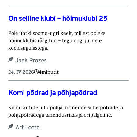
On selline klubi – hõimuklubi 25
Pole ühtki soome-ugri keelt, millest poleks
hõimuklubis räägitud – tegu ongi ju meie
keelesugulastega.
Jaak Prozes
24. IV 2026
4
minutit
Komi põdrad ja põhjapõdrad
Komi küttide jutu põhjal on nende suhe põtrade ja
põhjapõtradega tähendusrikas ja eripalgeline.
Art Leete