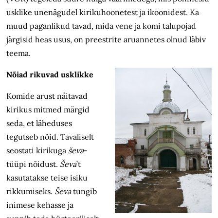
usklike unenägudel kirikuhoonetest ja ikoonidest. Ka
muud paganlikud tavad, mida vene ja komi talupojad
järgisid heas usus, on preestrite aruannetes olnud läbiv
teema.
Nõiad rikuvad usklikke
Komide arust näitavad
kirikus mitmed märgid
seda, et läheduses
tegutseb nõid. Tavaliselt
seostati kirikuga
ševa
-
tüüpi nõidust.
Ševa
’t
kasutatakse teise isiku
rikkumiseks.
Ševa
tungib
inimese kehasse ja