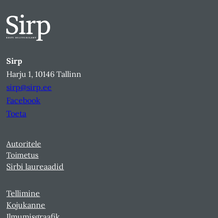
Sirp
Harju 1, 10146 Tallinn
sirp@sirp.ee
Facebook
Toeta
Autoritele
Toimetus
Sirbi laureaadid
Tellimine
Kojukanne
Ilmumisgraafik