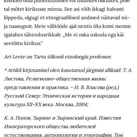
kõhkleb oma pühendumises või usulistes oskustes, pole
tal mõtet kirikusse minna. See asi võib ikkagi halvasti
lõppeda, olgugi et etnograafilised andmed näitavad nii-
ja naasugust. Meie välitööde ajal nentis üks komi memm
igatahes tähendusrikkalt: „Me ei oska uskuda ega käi
seetõttu kirikus.“
Art Leete on Tartu ülikooli etnoloogia professor.
* Artikli kirjutamisel olen kasutanud järgmisi allikaid: Т. А.
Листова, Религиозно-общественная жизнь:
представления и практика. – И. В. Власова (ред.)
Русский Север: Этническая история и народная
культура XII–XX века. Москва, 2004;
К. А. Попов, Зыряне и Зырянский край. Известия
Императорского общества любителей
естествознания, антропологии и этнографии. Том