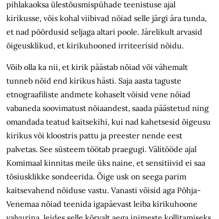
pihlakaoksa ülestõusmispühade teenistuse ajal
kirikusse, võis kohal viibivad nõiad selle järgi ära tunda,
et nad pöördusid seljaga altari poole. Järelikult arvasid
õigeusklikud, et kirikuhooned irriteerisid nõidu.
Võib olla ka nii, et kirik päästab nõiad või vähemalt
tunneb nõid end kirikus hästi. Saja aasta taguste
etnograafiliste andmete kohaselt võisid vene nõiad
vabaneda soovimatust nõiaandest, saada päästetud ning
omandada teatud kaitsekihi, kui nad kahetsesid õigeusu
kirikus või kloostris pattu ja preester nende eest
palvetas. See süsteem töötab praegugi. Välitööde ajal
Komimaal kinnitas meile üks naine, et sensitiivid ei saa
tõsiusklikke sondeerida. Õige usk on seega parim
kaitsevahend nõiduse vastu. Vanasti võisid aga Põhja-
Venemaa nõiad teenida igapäevast leiba kirikuhoone
valvurina, leides selle kõrvalt aega inimeste kollitamiseks