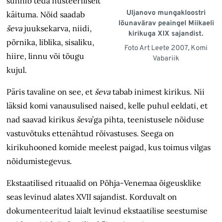
sunnib teda hüsteeriliselt
Uljanovo mungakloostri
käituma. Nõid saadab
lõunavärav peaingel Miikaeli
ševa
juuksekarva, niidi,
kirikuga XIX sajandist.
põrnika, liblika, sisaliku,
Foto Art Leete 2007, Komi
hiire, linnu või tõugu
Vabariik
kujul.
Päris tavaline on see, et
ševa
tabab inimest kirikus. Nii
läksid komi vanausulised naised, kelle puhul eeldati, et
nad saavad kirikus
ševa
’ga pihta, teenistusele nõiduse
vastuvõtuks ettenähtud rõivastuses. Seega on
kirikuhooned komide meelest paigad, kus toimus vilgas
nõidumistegevus.
Ekstaatilised rituaalid on Põhja-Venemaa õigeusklike
seas levinud alates XVII sajandist. Korduvalt on
dokumenteeritud laialt levinud ekstaatilise seestumise