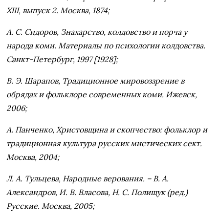
XIII, выпуск 2. Москва, 1874;
А. С. Сидоров, Знахарство, колдовство и порча у
народа коми. Материалы по психологии колдовства.
Санкт-Петербург, 1997 [1928];
В. Э. Шарапов, Традиционное мировоззрение в
обрядах и фольклоре современных коми. Ижевск,
2006;
А. Панченко, Христовщина и скопчество: фольклор и
традиционная культура русских мистических сект.
Москва, 2004;
Л. А. Тульцева, Народные верования. – В. А.
Александров, И. В. Власова, Н. С. Полищук (ред.)
Русские. Москва, 2005;