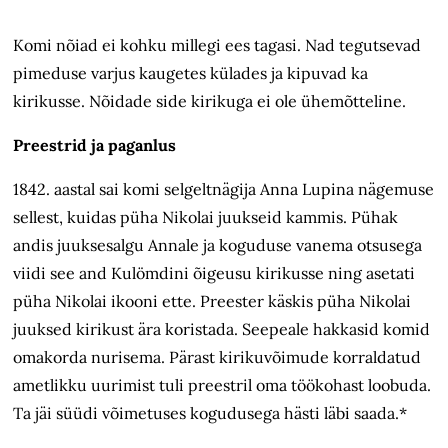
Komi nõiad ei kohku millegi ees tagasi. Nad tegutsevad
pimeduse varjus kaugetes külades ja kipuvad ka
kirikusse. Nõidade side kirikuga ei ole ühemõtteline.
Preestrid ja paganlus
1842. aastal sai komi selgeltnägija Anna Lupina nägemuse
sellest, kuidas püha Nikolai juukseid kammis. Pühak
andis juuksesalgu Annale ja koguduse vanema otsusega
viidi see and Kulömdini õigeusu kirikusse ning asetati
püha Nikolai ikooni ette. Preester käskis püha Nikolai
juuksed kirikust ära koristada. Seepeale hakkasid komid
omakorda nurisema. Pärast kirikuvõimude korraldatud
ametlikku uurimist tuli preestril oma töökohast loobuda.
Ta jäi süüdi võimetuses kogudusega hästi läbi saada.*