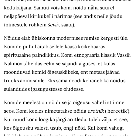
kodukäijana. Samuti võis komi nõidu näha suurel
neljapäeval kirikukelli närimas (see andis neile jõudu
inimestele rohkem
ševa
’t saata).
Nõidus elab ühiskonna moderniseerumise kergesti üle.
Komide puhul aitab sellele kaasa kõikehaarav
spirituaalne paindlikkus. Komi etnograafia klassik Vassili
Nalimov täheldas eelmise sajandi alguses, et külas
moonduvad komid õigeusklikeks, ent metsas jäävad
truuks animismile. Eks samamoodi kohaneb ka nõidus,
sulandudes igasugustesse oludesse.
Komide meelest on nõiduse ja õigeusu vahel intiimne
seos. Komi keeles nimetatakse nõida
eretnik
(’hereetik’).
Kui nüüd komi loogika järgi arutleda, tuleb välja, et see,
kes õigeusku valesti usub, ongi nõid. Kui komi vähegi