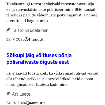
Totalitaarriigi terror ja vägivald rahvuste vastu sõja
eel ja rahvusküsimuste politiseerimine 1940. aastail
tähendas paljude vähemuste jaoks hajumist ja nende
identiteedi hägustumist.
Taisto Raudalainen
22. V 2026
4
minutit
Sölkupi jälg võitluses põhja
põlisrahvaste õiguste eest
Esile saavad tõusta kõik, ka väikseimad rahvad võivad
olla tähendusrikkad ja eneseväärikad, neid ei oota
ilmtingimata ees hääletu kadumine.
Art Leete
24. IV 2026
4
minutit