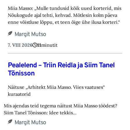
Miia Masso: „Mulle tundusid kõik uued korterid, mis
Nõukogude ajal tehti, kehvad. Mõtlesin kolm päeva
enne võistluse lõppu, et teen õige ühe ilusa korteri.“
Margit Mutso
7. VIII 2026
11
minutit
Pealelend – Triin Reidla ja Siim Tanel
Tõnisson
Näituse „Arhitekt Miia Masso. Viies vaatuses“
kuraatorid
Mis ajendas teid tegema näitust Miia Masso töödest?
Siim Tanel Tõnisson: Idee tekkis…
Margit Mutso