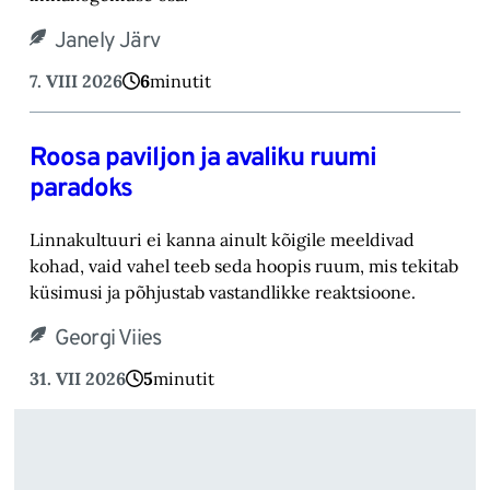
Janely Järv
7. VIII 2026
6
minutit
Roosa paviljon ja avaliku ruumi
paradoks
Linnakultuuri ei kanna ainult kõigile meeldivad
kohad, vaid vahel teeb seda hoopis ruum, mis tekitab
küsimusi ja põhjustab vastandlikke reaktsioone.
Georgi Viies
31. VII 2026
5
minutit