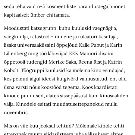
seda teha vaid n-ö kosmeetiliste parandustega hoonet
kapitaalselt ümber ehitamata.
Moodustati katsegrupp, kuhu kuulusid vaegnägija,
vaegkuulja, ratastooli-inimene ja rulaatori kasutaja,
lisaks universaaldisaini õppejõud Kalle Pabut ja Karin
Lilienberg ning töö läbiviijad EEK Mainori disaini
õppetooli tudengid Merike Saks, Reena Rist ja Katrin
Kobolt. Töögruppi kuulusid ka mõlema kino esindajad,
kes polnud algul ideest kuigivõrd vaimustatud, ent olid
üsna varsti nõus koostööd tegema. Koos kaardistati
kinode puudused, alates sissepääsust kuni kinosaalideni
välja. Kinodele esitati muudatusettepanekud mullu
novembris.
Mis on viie kuu jooksul tehtud? Mõlemale kinole tehti
ettepanek muuta viidasüsteem juba välisuksest alates