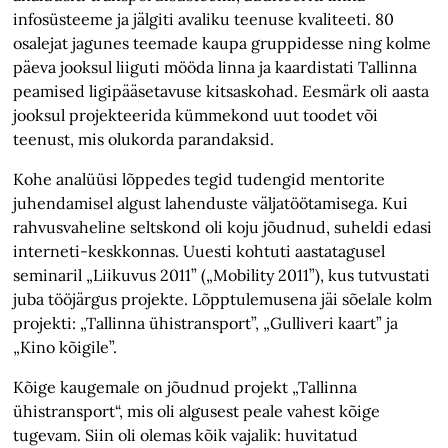
infosüsteeme ja jälgiti avaliku teenuse kvaliteeti. 80
osalejat jagunes teemade kaupa gruppidesse ning kolme
päeva jooksul liiguti mööda linna ja kaardistati Tallinna
peamised ligipääsetavuse kitsaskohad. Eesmärk oli aasta
jooksul projekteerida kümmekond uut toodet või
teenust, mis olukorda parandaksid.
Kohe analüüsi lõppedes tegid tudengid mentorite
juhendamisel algust lahenduste väljatöötamisega. Kui
rahvusvaheline seltskond oli koju jõudnud, suheldi edasi
interneti-keskkonnas. Uuesti kohtuti aastatagusel
seminaril „Liikuvus 2011” („Mobility 2011”), kus tutvustati
juba tööjärgus projekte. Lõpptulemusena jäi sõelale kolm
projekti: „Tallinna ühistransport”, „Gulliveri kaart” ja
„Kino kõigile”.
Kõige kaugemale on jõudnud projekt „Tallinna
ühistransport“, mis oli algusest peale vahest kõige
tugevam. Siin oli olemas kõik vajalik: huvitatud