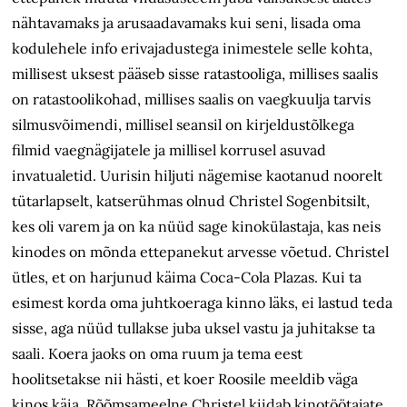
nähtavamaks ja arusaadavamaks kui seni, lisada oma
kodulehele info erivajadustega inimestele selle kohta,
millisest uksest pääseb sisse ratastooliga, millises saalis
on ratastoolikohad, millises saalis on vaegkuulja tarvis
silmusvõimendi, millisel seansil on kirjeldustõlkega
filmid vaegnägijatele ja millisel korrusel asuvad
invatualetid. Uurisin hiljuti nägemise kaotanud noorelt
tütarlapselt, katserühmas olnud Christel Sogenbitsilt,
kes oli varem ja on ka nüüd sage kinokülastaja, kas neis
kinodes on mõnda ettepanekut arvesse võetud. Christel
ütles, et on harjunud käima Coca-Cola Plazas. Kui ta
esimest korda oma juhtkoeraga kinno läks, ei lastud teda
sisse, aga nüüd tullakse juba uksel vastu ja juhitakse ta
saali. Koera jaoks on oma ruum ja tema eest
hoolitsetakse nii hästi, et koer Roosile meeldib väga
kinos käia. Rõõmsameelne Christel kiidab kinotöötajate