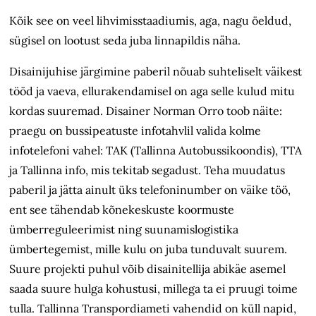
Kõik see on veel lihvimisstaadiumis, aga, nagu öeldud,
sügisel on lootust seda juba linnapildis näha.
Disainijuhise järgimine paberil nõuab suhteliselt väikest
tööd ja vaeva, ellurakendamisel on aga selle kulud mitu
kordas suuremad. Disainer Norman Orro toob näite:
praegu on bussipeatuste infotahvlil valida kolme
infotelefoni vahel: TAK (Tallinna Autobussikoondis), TTA
ja Tallinna info, mis tekitab segadust. Teha muudatus
paberil ja jätta ainult üks telefoninumber on väike töö,
ent see tähendab kõnekeskuste koormuste
ümberreguleerimist ning suunamislogistika
ümbertegemist, mille kulu on juba tunduvalt suurem.
Suure projekti puhul võib disainitellija abikäe asemel
saada suure hulga kohustusi, millega ta ei pruugi toime
tulla. Tallinna Transpordiameti vahendid on küll napid,