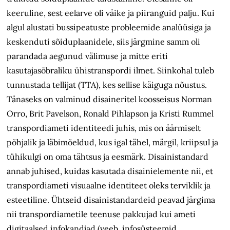
keeruline, sest eelarve oli väike ja piiranguid palju. Kui
algul alustati bussipeatuste probleemide analüüsiga ja
keskenduti sõiduplaanidele, siis järgmine samm oli
parandada aegunud välimuse ja mitte eriti
kasutajasõbraliku ühistranspordi ilmet. Siinkohal tuleb
tunnustada tellijat (TTA), kes sellise käiguga nõustus.
Tänaseks on valminud disaineritel koosseisus Norman
Orro, Brit Pavelson, Ronald Pihlapson ja Kristi Rummel
transpordiameti identiteedi juhis, mis on äärmiselt
põhjalik ja läbimõeldud, kus igal tähel, märgil, kriipsul ja
tühikulgi on oma tähtsus ja eesmärk. Disainistandard
annab juhised, kuidas kasutada disainielemente nii, et
transpordiameti visuaalne identiteet oleks terviklik ja
esteetiline. Ühtseid disainistandardeid peavad järgima
nii transpordiametile teenuse pakkujad kui ameti
digitaalsed infokandjad (veeb, infosüsteemid,