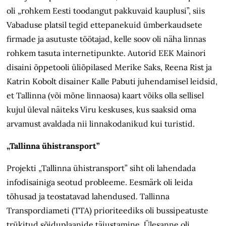
oli „rohkem Eesti toodangut pakkuvaid kauplusi”, siis
Vabaduse platsil tegid ettepanekuid ümberkaudsete
firmade ja asutuste töötajad, kelle soov oli näha linnas
rohkem tasuta internetipunkte. Autorid EEK Mainori
disaini õppetooli üliõpilased Merike Saks, Reena Rist ja
Katrin Kobolt disainer Kalle Pabuti juhendamisel leidsid,
et Tallinna (või mõne linnaosa) kaart võiks olla sellisel
kujul üleval näiteks Viru keskuses, kus saaksid oma
arvamust avaldada nii linnakodanikud kui turistid.
„Tallinna ühistransport”
Projekti „Tallinna ühistransport” siht oli lahendada
infodisainiga seotud probleeme. Eesmärk oli leida
tõhusad ja teostatavad lahendused. Tallinna
Transpordiameti (TTA) prioriteediks oli bussipeatuste
trükitud sõiduplaanide täiustamine. Ülesanne oli