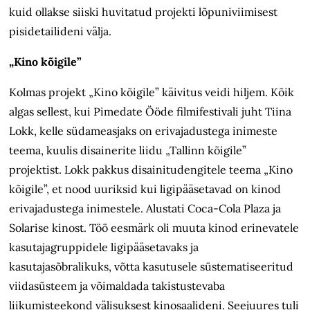
kuid ollakse siiski huvitatud projekti lõpuniviimisest
pisidetailideni välja.
„Kino kõigile”
Kolmas projekt „Kino kõigile” käivitus veidi hiljem. Kõik
algas sellest, kui Pimedate Ööde filmifestivali juht Tiina
Lokk, kelle südameasjaks on erivajadustega inimeste
teema, kuulis disainerite liidu „Tallinn kõigile”
projektist. Lokk pakkus disainitudengitele teema „Kino
kõigile”, et nood uuriksid kui ligipääsetavad on kinod
erivajadustega inimestele. Alustati Coca-Cola Plaza ja
Solarise kinost. Töö eesmärk oli muuta kinod erinevatele
kasutajagruppidele ligipääsetavaks ja
kasutajasõbralikuks, võtta kasutusele süstematiseeritud
viidasüsteem ja võimaldada takistustevaba
liikumisteekond välisuksest kinosaalideni. Seejuures tuli