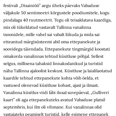
festivali „Disainiöö” aegu üheks päevaks Vabaduse
väljakule 50 sentimeetri kõrgustele poodiumitele, kogu
pindalaga 40 ruutmeetrit. Tegu oli teisaldatava kaardiga,
mis oli tükeldatud vastavalt Tallinna vanalinna
tsoonidele, mille vahel sai vabalt liikuda ja mida sai
etteantud märgisüsteemi abil oma ettepanekute ja
soovidega täiendada. Ettepanekute tingmärgid koostati
omakorda vanalinnas tehtud küsitluse põhjal. Sellest
selgus, millisena tahaksid linnakodanikud ja turistid
näha Tallinna ajaloolist keskust. Küsitluse ja laialilaotatud
kaardile tehtud ettepanekute kohta võib öelda, et
vastused olenevad küsitluse kohast, ajast ja ilmast.
Vanalinna küsitlus viidi läbi ilusal suvepäeval, „Gulliveri
kaart” oli aga ettepanekuteks avatud Vabaduse platsil
septembris, kui ilm oli vihmane. Kui vanalinnas olid
vastajateks peamiselt turistid, kelle esimene ettepanek