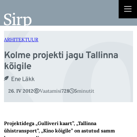
Ko
Liigu
sisu
juurde
ARHITEKTUUR
Kolme projekti jagu Tallinna
kõigile
Ene Läkk
26. IV 2012
Vaatamisi
728
5
minutit
Projektidega „Gulliveri kaart”, „Tallinna
ühistransport”, „Kino kõigile” on astutud samm