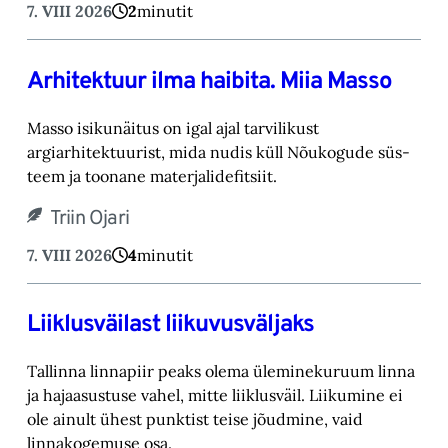
7. VIII 2026
2
minutit
Arhitektuur ilma haibita. Miia Masso
Masso isikunäitus on igal ajal tarvilikust
argiarhitektuurist, mida nudis küll Nõukogude süs-‎
teem ja toonane materjalidefitsiit.‎
Triin Ojari
7. VIII 2026
4
minutit
Liiklusväilast liikuvusväljaks
Tallinna linnapiir peaks olema üleminekuruum linna
ja hajaasustuse vahel, mitte liiklusväil. ‎Liikumine ei
ole ainult ühest punktist teise jõudmine, vaid
linnakogemuse osa.‎