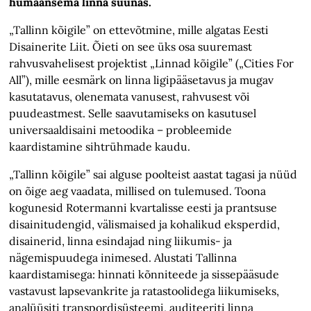
humaansema linna suunas.
„Tallinn kõigile” on ettevõtmine, mille algatas Eesti
Disainerite Liit. Õieti on see üks osa suuremast
rahvusvahelisest projektist „Linnad kõigile” („Cities For
All”), mille eesmärk on linna ligipääsetavus ja mugav
kasutatavus, olenemata vanusest, rahvusest või
puudeastmest. Selle saavutamiseks on kasutusel
universaaldisaini metoodika – probleemide
kaardistamine sihtrühmade kaudu.
„Tallinn kõigile” sai alguse poolteist aastat tagasi ja nüüd
on õige aeg vaadata, millised on tulemused. Toona
kogunesid Rotermanni kvartalisse eesti ja prantsuse
disainitudengid, välismaised ja kohalikud eksperdid,
disainerid, linna esindajad ning liikumis- ja
nägemispuudega inimesed. Alustati Tallinna
kaardistamisega: hinnati kõnniteede ja sissepääsude
vastavust lapsevankrite ja ratastoolidega liikumiseks,
analüüsiti transpordisüsteemi, auditeeriti linna