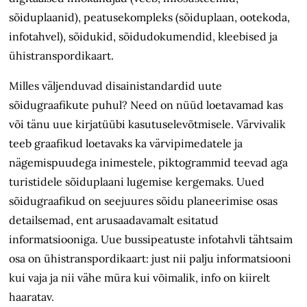
sõiduplaanid), peatusekompleks (sõiduplaan, ootekoda,
infotahvel), sõidukid, sõidudokumendid, kleebised ja
ühistranspordikaart.
Milles väljenduvad disainistandardid uute
sõidugraafikute puhul? Need on nüüd loetavamad kas
või tänu uue kirjatüübi kasutuselevõtmisele. Värvivalik
teeb graafikud loetavaks ka värvipimedatele ja
nägemispuudega inimestele, piktogrammid teevad aga
turistidele sõiduplaani lugemise kergemaks. Uued
sõidugraafikud on seejuures sõidu planeerimise osas
detailsemad, ent arusaadavamalt esitatud
informatsiooniga. Uue bussipeatuste infotahvli tähtsaim
osa on ühistranspordikaart: just nii palju informatsiooni
kui vaja ja nii vähe müra kui võimalik, info on kiirelt
haaratav.