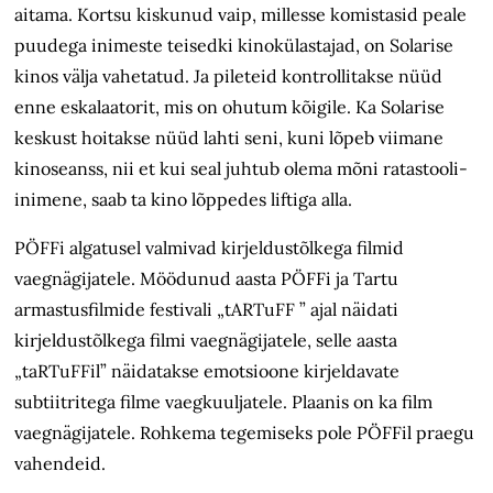
aitama. Kortsu kiskunud vaip, millesse komistasid peale
puudega inimeste teisedki kinokülastajad, on Solarise
kinos välja vahetatud. Ja pileteid kontrollitakse nüüd
enne eskalaatorit, mis on ohutum kõigile. Ka Solarise
keskust hoitakse nüüd lahti seni, kuni lõpeb viimane
kinoseanss, nii et kui seal juhtub olema mõni ratastooli-
inimene, saab ta kino lõppedes liftiga alla.
PÖFFi algatusel valmivad kirjeldustõlkega filmid
vaegnägijatele. Möödunud aasta PÖFFi ja Tartu
armastusfilmide festivali „tARTuFF ” ajal näidati
kirjeldustõlkega filmi vaegnägijatele, selle aasta
„taRTuFFil” näidatakse emotsioone kirjeldavate
subtiitritega filme vaegkuuljatele. Plaanis on ka film
vaegnägijatele. Rohkema tegemiseks pole PÖFFil praegu
vahendeid.