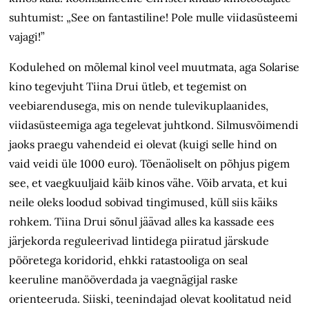
suhtumist: „See on fantastiline! Pole mulle viidasüsteemi
vajagi!”
Kodulehed on mõlemal kinol veel muutmata, aga Solarise
kino tegevjuht Tiina Drui ütleb, et tegemist on
veebiarendusega, mis on nende tulevikuplaanides,
viidasüsteemiga aga tegelevat juhtkond. Silmusvõimendi
jaoks praegu vahendeid ei olevat (kuigi selle hind on
vaid veidi üle 1000 euro). Tõenäoliselt on põhjus pigem
see, et vaegkuuljaid käib kinos vähe. Võib arvata, et kui
neile oleks loodud sobivad tingimused, küll siis käiks
rohkem. Tiina Drui sõnul jäävad alles ka kassade ees
järjekorda reguleerivad lintidega piiratud järskude
pööretega koridorid, ehkki ratastooliga on seal
keeruline manööverdada ja vaegnägijal raske
orienteeruda. Siiski, teenindajad olevat koolitatud neid