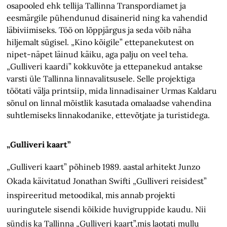
osapooled ehk tellija Tallinna Transpordiamet ja
eesmärgile pühendunud disainerid ning ka vahendid
läbiviimiseks. Töö on lõppjärgus ja seda võib näha
hiljemalt sügisel. „Kino kõigile” ettepanekutest on
nipet-näpet läinud käiku, aga palju on veel teha.
„Gulliveri kaardi” kokkuvõte ja ettepanekud antakse
varsti üle Tallinna linnavalitsusele. Selle projektiga
töötati välja printsiip, mida linnadisainer Urmas Kaldaru
sõnul on linnal mõistlik kasutada omalaadse vahendina
suhtlemiseks linnakodanike, ettevõtjate ja turistidega.
„Gulliveri kaart”
„Gulliveri kaart” põhineb 1989. aastal arhitekt Junzo
Okada käivitatud Jonathan Swifti „Gulliveri reisidest”
inspireeritud metoodikal, mis annab projekti
uuringutele sisendi kõikide huvigruppide kaudu. Nii
sündis ka Tallinna „Gulliveri kaart”,mis laotati mullu