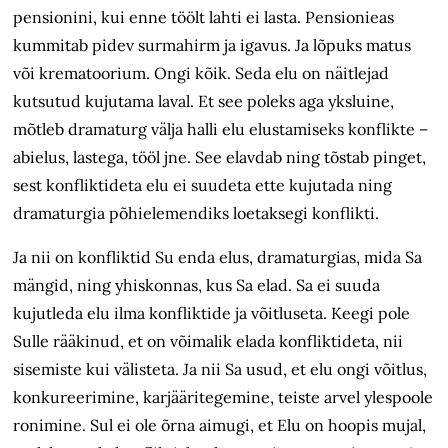
pensionini, kui enne töölt lahti ei lasta. Pensionieas
kummitab pidev surmahirm ja igavus. Ja lõpuks matus
või krematoorium. Ongi kõik. Seda elu on näitlejad
kutsutud kujutama laval. Et see poleks aga yksluine,
mõtleb dramaturg välja halli elu elustamiseks konflikte –
abielus, lastega, tööl jne. See elavdab ning tõstab pinget,
sest konfliktideta elu ei suudeta ette kujutada ning
dramaturgia põhielemendiks loetaksegi konflikti.
Ja nii on konfliktid Su enda elus, dramaturgias, mida Sa
mängid, ning yhiskonnas, kus Sa elad. Sa ei suuda
kujutleda elu ilma konfliktide ja võitluseta. Keegi pole
Sulle rääkinud, et on võimalik elada konfliktideta, nii
sisemiste kui välisteta. Ja nii Sa usud, et elu ongi võitlus,
konkureerimine, karjääritegemine, teiste arvel ylespoole
ronimine. Sul ei ole õrna aimugi, et Elu on hoopis mujal,