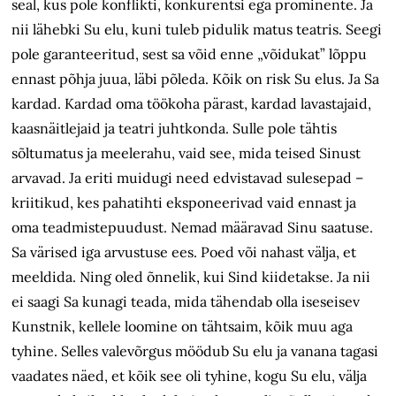
seal, kus pole konflikti, konkurentsi ega prominente. Ja
nii lähebki Su elu, kuni tuleb pidulik matus teatris. Seegi
pole garanteeritud, sest sa võid enne „võidukat” lõppu
ennast põhja juua, läbi põleda. Kõik on risk Su elus. Ja Sa
kardad. Kardad oma töökoha pärast, kardad lavastajaid,
kaasnäitlejaid ja teatri juhtkonda. Sulle pole tähtis
sõltumatus ja meelerahu, vaid see, mida teised Sinust
arvavad. Ja eriti muidugi need edvistavad sulesepad –
kriitikud, kes pahatihti eksponeerivad vaid ennast ja
oma teadmistepuudust. Nemad määravad Sinu saatuse.
Sa värised iga arvustuse ees. Poed või nahast välja, et
meeldida. Ning oled õnnelik, kui Sind kiidetakse. Ja nii
ei saagi Sa kunagi teada, mida tähendab olla iseseisev
Kunstnik, kellele loomine on tähtsaim, kõik muu aga
tyhine. Selles valevõrgus möödub Su elu ja vanana tagasi
vaadates näed, et kõik see oli tyhine, kogu Su elu, välja