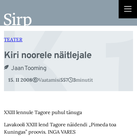
Ki
Liigu
sisu
juurde
TEATER
Kiri noorele näitlejale
Jaan Tooming
15. II 2008
Vaatamisi
557
3
minutit
XXIII lennule Tagore puhul tänuga
Lavakooli XXIII lend Tagore näidendi „Pimeda toa
Kuningas” proovis. INGA VARES