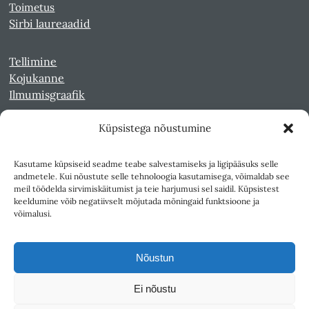
Toimetus
Sirbi laureaadid
Tellimine
Kojukanne
Ilmumisgraafik
Küpsistega nõustumine
Veebiarhiiv
Sirp pdf-failidena Digaris
Kasutame küpsiseid seadme teabe salvestamiseks ja ligipääsuks selle
Kultuurileht 1994-1997
andmetele. Kui nõustute selle tehnoloogia kasutamisega, võimaldab see
Reede 1989-1990
meil töödelda sirvimiskäitumist ja teie harjumusi sel saidil. Küpsistest
Sirp ja Vasar 1940-1989
keeldumine võib negatiivselt mõjutada mõningaid funktsioone ja
võimalusi.
Ligipääsetavus
Kasutustingimused
Nõustun
Teksti- ja andmekaeve
Ei nõustu