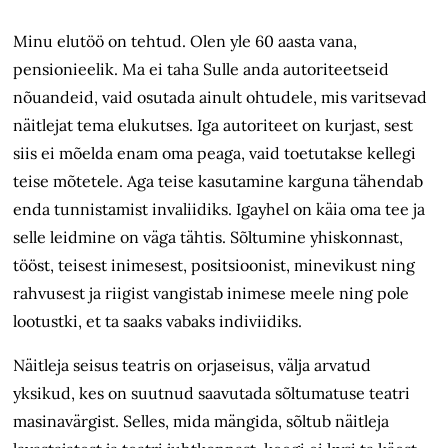
Minu elutöö on tehtud. Olen yle 60 aasta vana,
pensionieelik. Ma ei taha Sulle anda autoriteetseid
nõuandeid, vaid osutada ainult ohtudele, mis varitsevad
näitlejat tema elukutses. Iga autoriteet on kurjast, sest
siis ei mõelda enam oma peaga, vaid toetutakse kellegi
teise mõtetele. Aga teise kasutamine karguna tähendab
enda tunnistamist invaliidiks. Igayhel on käia oma tee ja
selle leidmine on väga tähtis. Sõltumine yhiskonnast,
tööst, teisest inimesest, positsioonist, minevikust ning
rahvusest ja riigist vangistab inimese meele ning pole
lootustki, et ta saaks vabaks indiviidiks.
Näitleja seisus teatris on orjaseisus, välja arvatud
yksikud, kes on suutnud saavutada sõltumatuse teatri
masinavärgist. Selles, mida mängida, sõltub näitleja