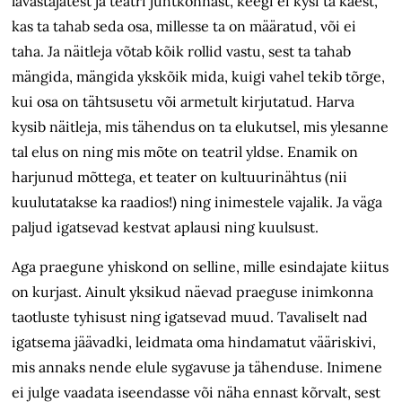
lavastajatest ja teatri juhtkonnast, keegi ei kysi ta käest,
kas ta tahab seda osa, millesse ta on määratud, või ei
taha. Ja näitleja võtab kõik rollid vastu, sest ta tahab
mängida, mängida ykskõik mida, kuigi vahel tekib tõrge,
kui osa on tähtsusetu või armetult kirjutatud. Harva
kysib näitleja, mis tähendus on ta elukutsel, mis ylesanne
tal elus on ning mis mõte on teatril yldse. Enamik on
harjunud mõttega, et teater on kultuurinähtus (nii
kuulutatakse ka raadios!) ning inimestele vajalik. Ja väga
paljud igatsevad kestvat aplausi ning kuulsust.
Aga praegune yhiskond on selline, mille esindajate kiitus
on kurjast. Ainult yksikud näevad praeguse inimkonna
taotluste tyhisust ning igatsevad muud. Tavaliselt nad
igatsema jäävadki, leidmata oma hindamatut vääriskivi,
mis annaks nende elule sygavuse ja tähenduse. Inimene
ei julge vaadata iseendasse või näha ennast kõrvalt, sest