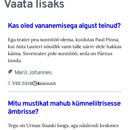
Vaata lisaks
Kas oled vananemisega algust teinud?
Ega teater pea sunnitöö olema, kuulutas Paul Pinna,
kui Ants Lauteri nõudlik vaim talle närvi-‎dele hakkas
käima. Suveteater pole sunnitöö, seda on Pärnus
tunda.‎
Maris Johannes
7. VIII 2026
4
minutit
Mitu mustikat mahub kümneliitrisesse
ämbrisse?
Tegu on Urmas Sisaski looga, aga näidendi keskmes