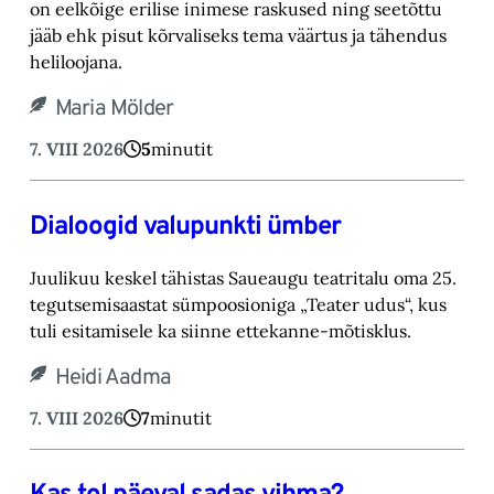
on eelkõige erilise inimese raskused ning ‎seetõttu
jääb ehk pisut kõrvaliseks tema väärtus ja tähendus
heliloojana.‎
Maria Mölder
7. VIII 2026
5
minutit
Dialoogid valupunkti ümber
Juulikuu keskel tähistas Saueaugu teatritalu oma 25.
tegutsemisaastat sümpoosioniga „Teater ‎udus“, kus
tuli esitamisele ka siinne ettekanne-mõtisklus.‎
Heidi Aadma
7. VIII 2026
7
minutit