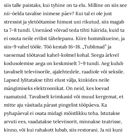
siis talle paistaks, kui tyhine on ta elu. Milline on siis see
nii-öelda tavalise inimese päev? Kui tal ei ole just
stressist ja yletöötamise himust uni rikutud, siis magab
ta 7–8 tundi. Unenäod võivad teda tihti häirida, kuid ta
ei osuta neile erilist tähelepanu. Kiire hommikueine, ja
siis–9 vahel tööle. Töö kestab 16–18. „Tublimad” ja
vaesemad töötavad kahel-kolmel kohal. Seega ärkvel
kodusolemise aega on keskmiselt 7–9 tundi. Aeg kulub
tavaliselt televiisorile, ajalehtedele, raadiole või seksile.
Lapsed lylitatakse tihti elust välja, kinkides neile
mängimiseks elektroonikat. On neid, kes loevad
raamatuid. Tavaliselt krimkasid või muud kergemat, et
mitte aju väsitada pärast pingelist tööpäeva. Ka
pyhapäeval ei osata midagi mõistlikku teha. Istutakse
arvuti ees, vaadatakse televiisorit, minnakse teatrisse,
kinno, või kui rahakott lubab, siis restorani. Ja nii kuni