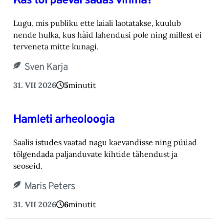
Kas tol päeval sadas vihma?
Lugu, mis publiku ette laiali laotatakse, kuulub
nende hulka, kus häid lahendusi pole ning millest ei
terveneta mitte kunagi.
Sven Karja
31. VII 2026
5
minutit
Hamleti arheoloogia
Saalis istudes vaatad nagu kaevandisse ning püüad
tõlgendada paljanduvate kihtide tähendust ja
seoseid.
Maris Peters
31. VII 2026
6
minutit