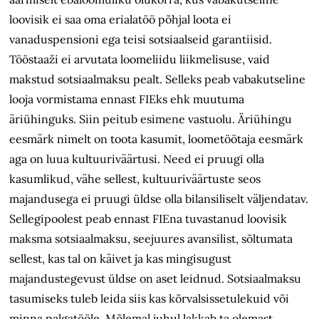
loovisik ei saa oma erialatöö põhjal loota ei
vanaduspensioni ega teisi sotsiaalseid garantiisid.
Tööstaaži ei arvutata loomeliidu liikmelisuse, vaid
makstud sotsiaalmaksu pealt. Selleks peab vabakutseline
looja vormistama ennast FIEks ehk muutuma
äriühinguks. Siin peitub esimene vastuolu. Äriühingu
eesmärk nimelt on toota kasumit, loometöötaja eesmärk
aga on luua kultuuriväärtusi. Need ei pruugi olla
kasumlikud, vähe sellest, kultuuriväärtuste seos
majandusega ei pruugi üldse olla bilansiliselt väljendatav.
Sellegipoolest peab ennast FIEna tuvastanud loovisik
maksma sotsiaalmaksu, seejuures avansilist, sõltumata
sellest, kas tal on käivet ja kas mingisugust
majandustegevust üldse on aset leidnud. Sotsiaalmaksu
tasumiseks tuleb leida siis kas kõrvalsissetulekuid või
minna palgatööle. Mõlemal juhul lakkab ta olemast