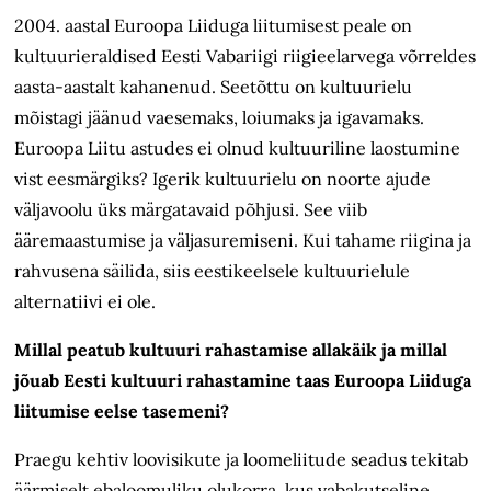
2004. aastal Euroopa Liiduga liitumisest peale on
kultuurieraldised Eesti Vabariigi riigieelarvega võrreldes
aasta-aastalt kahanenud. Seetõttu on kultuurielu
mõistagi jäänud vaesemaks, loiumaks ja igavamaks.
Euroopa Liitu astudes ei olnud kultuuriline laostumine
vist eesmärgiks? Igerik kultuurielu on noorte ajude
väljavoolu üks märgatavaid põhjusi. See viib
ääremaastumise ja väljasuremiseni. Kui tahame riigina ja
rahvusena säilida, siis eestikeelsele kultuurielule
alternatiivi ei ole.
Millal peatub kultuuri rahastamise allakäik ja millal
jõuab Eesti kultuuri rahastamine taas Euroopa Liiduga
liitumise eelse tasemeni?
Praegu kehtiv loovisikute ja loomeliitude seadus tekitab
äärmiselt ebaloomuliku olukorra, kus vabakutseline