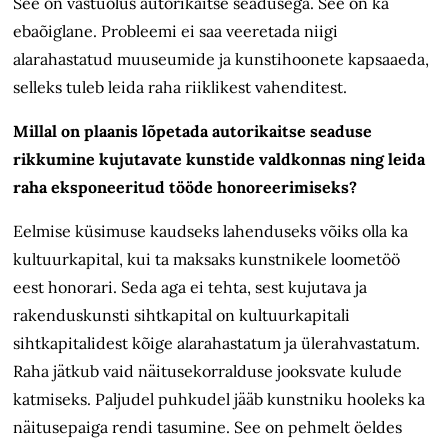
See on vastuolus autorikaitse seadusega. See on ka
ebaõiglane. Probleemi ei saa veeretada niigi
alarahastatud muuseumide ja kunstihoonete kapsaaeda,
selleks tuleb leida raha riiklikest vahenditest.
Millal on plaanis lõpetada autorikaitse seaduse
rikkumine kujutavate kunstide valdkonnas ning leida
raha eksponeeritud tööde honoreeri­miseks?
Eelmise küsimuse kaudseks lahenduseks võiks olla ka
kultuurkapital, kui ta maksaks kunstnikele loometöö
eest honorari. Seda aga ei tehta, sest kujutava ja
rakenduskunsti sihtkapital on kultuurkapitali
sihtkapitalidest kõige alarahastatum ja ülerahvastatum.
Raha jätkub vaid näitusekorralduse jooksvate kulude
katmiseks. Paljudel puhkudel jääb kunstniku hooleks ka
näitusepaiga rendi tasumine. See on pehmelt öeldes