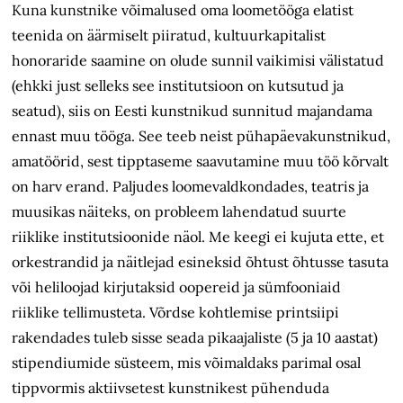
Kuna kunstnike võimalused oma loometööga elatist
teenida on äärmiselt piiratud, kultuurkapitalist
honoraride saamine on olude sunnil vaikimisi välistatud
(ehkki just selleks see institutsioon on kutsutud ja
seatud), siis on Eesti kunstnikud sunnitud majandama
ennast muu tööga. See teeb neist pühapäevakunstnikud,
amatöörid, sest tipptaseme saavutamine muu töö kõrvalt
on harv erand. Paljudes loomevaldkondades, teatris ja
muusikas näiteks, on probleem lahendatud suurte
riiklike institutsioonide näol. Me keegi ei kujuta ette, et
orkestrandid ja näitlejad esineksid õhtust õhtusse tasuta
või heliloojad kirjutaksid oopereid ja sümfooniaid
riiklike tellimusteta. Võrdse kohtlemise printsiipi
rakendades tuleb sisse seada pikaajaliste (5 ja 10 aastat)
stipendiumide süsteem, mis võimaldaks parimal osal
tippvormis aktiivsetest kunstnikest pühenduda