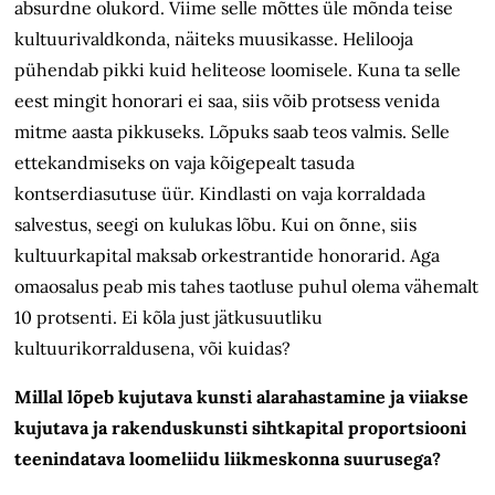
absurdne olukord. Viime selle mõttes üle mõnda teise
kultuurivaldkonda, näiteks muusikasse. Helilooja
pühendab pikki kuid heliteose loomisele. Kuna ta selle
eest mingit honorari ei saa, siis võib protsess venida
mitme aasta pikkuseks. Lõpuks saab teos valmis. Selle
ettekandmiseks on vaja kõigepealt tasuda
kontserdiasutuse üür. Kindlasti on vaja korraldada
salvestus, seegi on kulukas lõbu. Kui on õnne, siis
kultuurkapital maksab orkestrantide honorarid. Aga
omaosalus peab mis tahes taotluse puhul olema vähemalt
10 protsenti. Ei kõla just jätkusuutliku
kultuurikorraldusena, või kuidas?
Millal lõpeb kujutava kunsti alarahastamine ja viiakse
kujutava ja rakenduskunsti sihtkapital proportsiooni
teenindatava loomeliidu liikmeskonna suurusega?