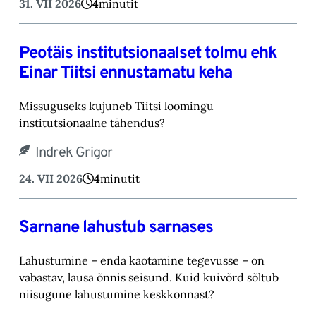
31. VII 2026
4
minutit
Peotäis institutsionaalset tolmu ehk
Einar Tiitsi ennustamatu keha
Missuguseks kujuneb Tiitsi loomingu
institutsionaalne tähendus?
Indrek Grigor
24. VII 2026
4
minutit
Sarnane lahustub sarnases
Lahustumine – enda kaotamine tegevusse – on
vabastav, lausa õnnis seisund. Kuid kuivõrd sõltub
niisugune lahustumine keskkonnast?