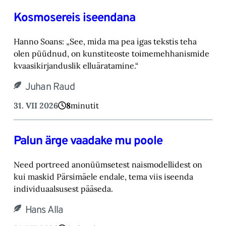
Kosmosereis iseendana
Hanno Soans: „See, mida ma pea igas tekstis teha
olen püüdnud, on kunstiteoste toimemehhanismide
kvaasikirjanduslik elluäratamine.“
Juhan Raud
31. VII 2026
8
minutit
Palun ärge vaadake mu poole
Need portreed anonüümsetest naismodellidest on
kui maskid Pärsimäele endale, tema viis iseenda
individuaalsusest pääseda.
Hans Alla