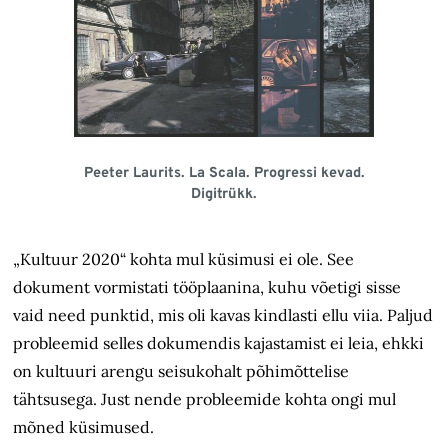
Peeter Laurits. La Scala. Progressi kevad.
Digitrükk.
„Kultuur 2020“ kohta mul küsimusi ei ole. See
dokument vormistati töö­plaanina, kuhu võetigi sisse
vaid need punktid, mis oli kavas kindlasti ellu viia. Paljud
probleemid selles dokumendis kajastamist ei leia, ehkki
on kultuuri arengu seisukohalt põhimõttelise
tähtsusega. Just nende probleemide kohta ongi mul
mõned küsimused.