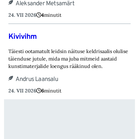
Aleksander Metsamärt
24. VII 2026
4
minutit
Kivivihm
Täiesti ootamatult leidsin näituse keldrisaalis olulise
täienduse jutule, mida ma juba mitmeid aastaid
kunstimaterjalide loengus rääkinud olen.
Andrus Laansalu
24. VII 2026
6
minutit