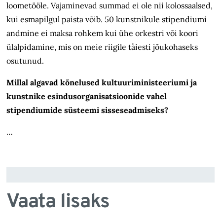
loometööle. Vajaminevad summad ei ole nii kolossaalsed,
kui esmapilgul paista võib. 50 kunstnikule stipendiumi
andmine ei maksa rohkem kui ühe orkestri või koori
ülalpidamine, mis on meie riigile täiesti jõukohaseks
osutunud.
Millal algavad kõnelused kultuuri­ministeeriumi ja
kunstnike esindusorganisatsioonide vahel
stipendiumide süsteemi sisse­sead­miseks?
…
Vaata lisaks