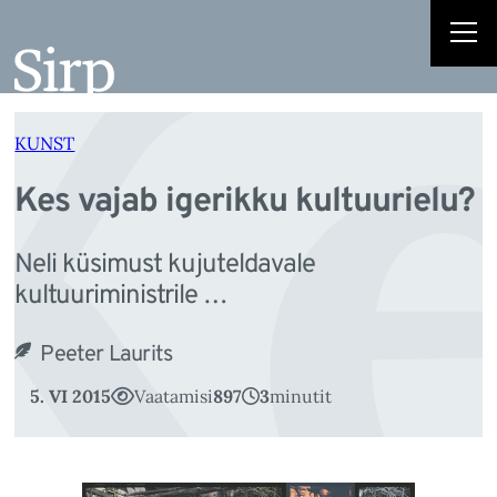
Ke
Liigu
sisu
juurde
KUNST
Kes vajab igerikku kultuurielu?
Neli küsimust kujuteldavale
kultuuriministrile …
Peeter Laurits
5. VI 2015
Vaatamisi
897
3
minutit