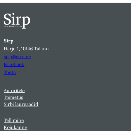
Sirp
Harju 1, 10146 Tallinn
sirp@sirp.ee
Facebook
Toeta
Autoritele
Toimetus
Sirbi laureaadid
Tellimine
Kojukanne