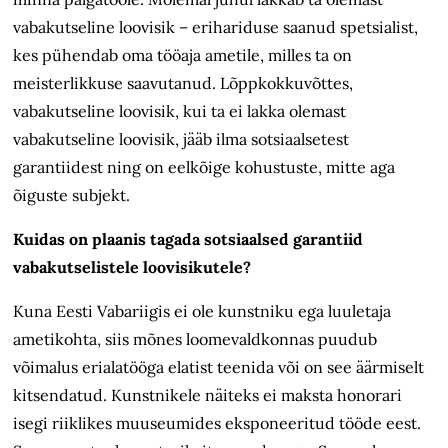
vabakutseline loov­isik – erihariduse saanud spetsialist,
kes pühendab oma tööaja ametile, milles ta on
meisterlikkuse saavutanud. Lõppkokkuvõttes,
vabakutseline loovisik, kui ta ei lakka olemast
vabakutseline loov­isik, jääb ilma sotsiaalsetest
garantiidest ning on eelkõige kohustuste, mitte aga
õiguste subjekt.
Kuidas on plaanis tagada sotsiaalsed garantiid
vabakutselistele loov­isikutele?
Kuna Eesti Vabariigis ei ole kunstniku ega luuletaja
ametikohta, siis mõnes loomevaldkonnas puudub
võimalus erialatööga elatist teenida või on see äärmiselt
kitsendatud. Kunstnikele näiteks ei maksta honorari
isegi riiklikes muuseumides eksponeeritud tööde eest.