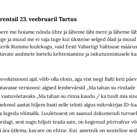
entsil 23. veebruaril Tartus
ere me hoiame nõnda ühte ja läheme läbi mere ja läheme lä
uge ja muud me ei vaja tuge kui üksteise selged õlad ja muud 
rik Rummo luulekogu, vaid Eesti Vabariigi Valitsuse määrus
ntavate andmete loetelu kehtestamine ja isikutunnistusele ka
evolutsiooni ajal, võib-olla eksin, aga vist isegi Balti keti päe
itatavasse versiooni: algsed lembevärsid „Ma tahan su rindade
t vastuvõetavaks „Ma tahan su rinna kaudu / ka tuult mis sin
kond aastat hiljem lisati selle teksti algus mikrokirjas ID-ka
da lugeda võimalik. Luuletusest on saanud dokumendi turvae
agi, sest nagu hiljuti teada sain, on kogenud piirivalvur või
i ära ütlema, kas see on ehtne. Kui ametnik on suuteline seda