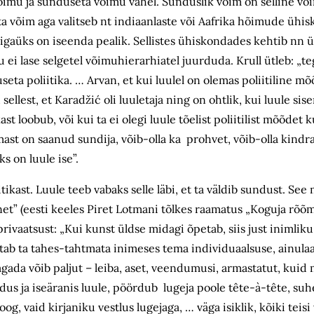
õimu ja sunduseta võimu vahel. Sunduslik võim on selline v
 võim aga valitseb nt indiaanlaste või Aafrika hõimude ühis
us igaüks on iseenda pealik. Sellistes ühiskondades kehtib n
 ei lase selgetel võimuhierarhiatel juurduda. Krull ütleb: „te
seta poliitika. … Arvan, et kui luulel on olemas poliitiline mõõ
 sellest, et Karadžić oli luuletaja ning on ohtlik, kui luule si
kast loobub, või kui ta ei olegi luule tõelist poliitilist mõõdet
mast on saanud sundija, võib-olla ka prohvet, võib-olla kindra
s on luule ise”.
liitikast. Luule teeb vabaks selle läbi, et ta väldib sundust. 
net” (eesti keeles Piret Lotmani tõlkes raamatus „Koguja rõõm”
privaatsust: „Kui kunst üldse midagi õpetab, siis just inimlik
utab ta tahes-tahtmata inimeses tema individuaalsuse, ainula
gada võib paljut – leiba, aset, veendumusi, armastatut, kuid m
ndus ja iseäranis luule, pöördub lugeja poole tête-à-tête, su
, vaid kirjaniku vestlus lugejaga, … väga isiklik, kõiki teisi v