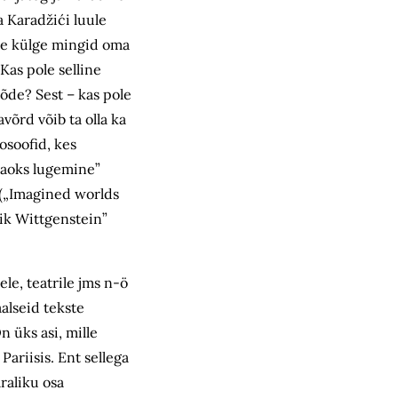
a Karadžići luule
lele külge mingid oma
Kas pole selline
õde? Sest – kas pole
avõrd võib ta olla ka
osoofid, kes
 jaoks lugemine”
” („Imagined worlds
ik Wittgenstein”
le, teatrile jms n-ö
aalseid tekste
 üks asi, mille
Pariisis. Ent sellega
raliku osa