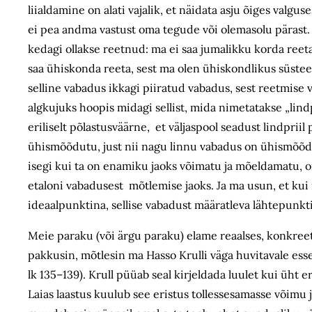
liialdamine on alati vajalik, et näidata asju õiges valg
ei pea andma vastust oma tegude või olemasolu pärast. T
kedagi ollakse reetnud: ma ei saa jumalikku korda reeta
saa ühiskonda reeta, sest ma olen ühiskondlikus süstee
selline vabadus ikkagi piiratud vabadus, sest reetmise v
algkujuks hoopis midagi sellist, mida nimetatakse „lindp
eriliselt põlastusväärne, et väljaspool seadust lindpriil
ühismõõdutu, just nii nagu linnu vabadus on ühismõõdut
isegi kui ta on enamiku jaoks võimatu ja mõeldamatu, o
etaloni vabadusest mõtlemise jaoks. Ja ma usun, et kui i
ideaalpunktina, sellise vabadust määratleva lähtepunkt
Meie paraku (või ärgu paraku) elame reaalses, konkreets
pakkusin, mõtlesin ma Hasso Krulli väga huvitavale ess
lk 135–139). Krull püüab seal kirjeldada luulet kui üht er
Laias laastus kuulub see eristus tollessesamasse võimu ja