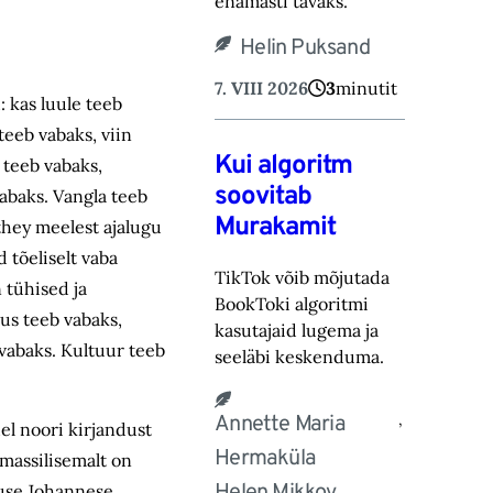
ena‎masti tavaks.‎
Helin Puksand
7. VIII 2026
3
minutit
: kas luule teeb
teeb vabaks, viin
Kui algoritm
 teeb vabaks,
soovitab
vabaks. Vangla teeb
Murakamit
they meelest ajalugu
 tõeliselt vaba
TikTok võib mõjutada
 tühised ja
BookToki algoritmi
us teeb vabaks,
kasutajaid lugema ja
vabaks. Kultuur teeb
seeläbi keskenduma.‎
,
Annette Maria
el noori kirjandust
Hermaküla
 massilisemalt on
ause Johannese