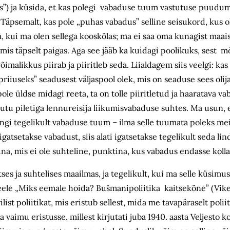
uses”) ja küsida, et kas polegi vabaduse tuum vastutuse puudu
äpsemalt, kas pole „puhas vabadus” selline seisukord, kus oll
, kui ma olen sellega kooskõlas; ma ei saa oma kunagist maai
mis täpselt paigas. Aga see jääb ka kuidagi poolikuks, sest m
õimalikkus piirab ja piiritleb seda. Liialdagem siis veelgi: k
riiuseks” seadusest väljaspool olek, mis on seaduse sees olija
 pole üldse midagi reeta, ta on tolle piiritletud ja haaratava v
u piletiga lennureisija liikumisvabaduse suhtes. Ma usun, et
ngi tegelikult vabaduse tuum – ilma selle tuumata poleks mei
gatsetakse vabadust, siis alati igatsetakse tegelikult seda lin
ina, mis ei ole suhteline, punktina, kus vabadus endasse koll
es ja suhtelises maailmas, ja tegelikult, kui ma selle küsimus
eele „Miks eemale hoida? Bušmanipoliitika kaitsekõne” (Vike
ilist poliitikat, mis eristub sellest, mida me tavapäraselt pol
 vaimu eristusse, millest kirjutati juba 1940. aasta Veljesto 