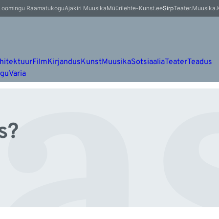
a
Loomingu Raamatukogu
Ajakiri Muusika
Müürileht
e-Kunst.ee
Sirp
Teater.Muusika.
hitektuur
Film
Kirjandus
Kunst
Muusika
Sotsiaalia
Teater
Teadus
ugu
Varia
s?