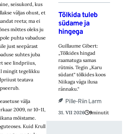
mine, seisukord, kus
akse väljas ohust, et
Tõlkida tuleb
sandat reeta; ma ei
südame ja
õnes mõttes oleks ju
hingega
as pole puhta vabaduse
Guillaume Gibert:
ile just seepärast
„Tõlkides hingad
abaduse suhtes juba
raamatuga samas
 see lindpriius,
rütmis. Tegin „Karu
l mingit tegelikku
südant“ tõlkides koos
dpriiust teatava
Niikaga väga ilusa
apseerub.
rännaku.“
Pille-Riin Larm
easetuse välja
rkaar 2009, nr 10-11,
31. VII 2026
9
minutit
iitikana mõistame.
koguteoses. Kuid Krull