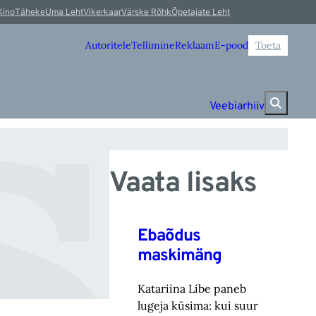
s 
Kino
Täheke
Uma Leht
Vikerkaar
Värske Rõhk
Õpetajate Leht
Autoritele
Tellimine
Reklaam
E-pood
Toeta
Veebiarhiiv
Vaata lisaks
Ebaõdus
maskimäng
Katariina Libe paneb
lugeja küsima: kui suur