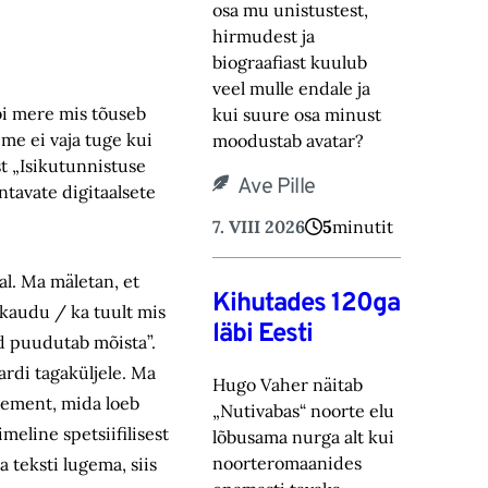
osa mu unistustest,
hirmudest ja
biograafiast ‎kuulub
veel mulle endale ja
bi mere mis tõuseb
kui suure osa minust
me ei vaja tuge kui
moodustab avatar? ‎
t „Isikutunnistuse
Ave Pille
ntavate digitaalsete
7. VIII 2026
5
minutit
val. Ma mäletan, et
Kihutades 120ga
 kaudu / ka tuult mis
läbi Eesti
d puudutab mõista”.
ardi tagaküljele. Ma
Hugo Vaher näitab
lement, mida loeb
„Nutivabas“ noorte elu
meline spetsiifilisest
lõbusama nurga alt kui
noorteromaanides
 teksti lugema, siis