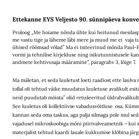
Ettekanne EYS Veljesto 90. sünnipäeva konver
Proloog „Me hoiame nõnda ühte kui heitunud mesilasp
me vastu tige ja läheme läbi mere ja muud me ei vaja t
ühised rõõmsad võlad” Ma ei tsiteerinud mõnda Paul-Ee
vormi ja tehnilise kirjelduse ning isikutunnistusele ka
andmete kehtivusaja määramine”, paragrahv 3, lõige 7.
Ma mäletan, et seda luuletust loeti raadiost ette laulva r
tollal oli tehtud väike muudatus luuletuse avalikult es
neid puudutab mõista” olid retušeeritud üldrahvalikul
See luuletus oli kollektiivse vabadusvõitluse osa. Kümme
kannan seda oma taskus, aga palja silmaga pole mul se
vajadusel mikroskoobiga mõni piirivalveametnik – kui sed
materjalist tehtud kaardi lauale kukkumise klõbina järg