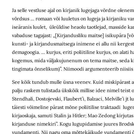
Ja selle vestluse ajal on kirjanik lugejaga võrdne olene
võrdsus … romaan või luuletus on lugeja ja kirjaniku vast
iseäranis luulet, üleüldise heaolu taotlejad, masside k
vabaduse tagajast: „[Kirjandusliku maitse] isikupära [võ
kunsti- ja kirjandusmaitsega inimene ei allu nii kerges
demagoogia. … kurjus, eriti poliitiline kurjus, on alati h
kogemus, mida väljakujunenum on tema maitse, seda kind
tingimata õnnelikum)”. Niimoodi argumenteerib niisiis
See kõik tundub mulle üsna veenev. Kuid miskipärast ar
palju raskem tulistada ükskõik millise idee nimel teist 
Stendhali, Dostojevski, Flaubert’i, Balzaci, Melville’i j
täiesti võimeline pärast mõne poliitilise traktaadi lug
kirjaoskaja, samuti Stalin ja Hitler; Mao Zedong kirju
kirjanduse nimekiri”. Kogu lugupidamise juures Brodsk
vundamenti. Nii nagu oma mõttekäikude vundamenti õõnes