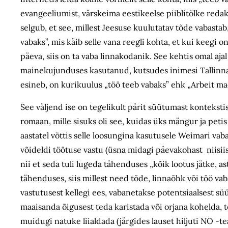
evangeeliumist, värskeima eestikeelse piiblitõlke redakt
selgub, et see, millest Jeesuse kuulutatav tõde vabasta
vabaks”, mis käib selle vana reegli kohta, et kui keegi
päeva, siis on ta vaba linnakodanik. See kehtis omal aj
mainekujunduses kasutanud, kutsudes inimesi Tallinna
esineb, on kurikuulus „töö teeb vabaks” ehk „Arbeit mach
See väljend ise on tegelikult pärit süütumast konteksti
romaan, mille sisuks oli see, kuidas üks mängur ja peti
aastatel võttis selle loosungina kasutusele Weimari vaba
võideldi töötuse vastu (üsna midagi päevakohast niisiis)
nii et seda tuli lugeda tähenduses „kõik lootus jätke, 
tähenduses, siis millest need tõde, linnaõhk või töö 
vastutusest kellegi ees, vabanetakse potentsiaalsest s
maaisanda õigusest teda karistada või orjana kohelda, t
muidugi natuke liialdada (järgides lauset hiljuti NO -t