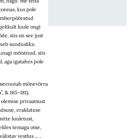
õim, nagu me teda
konnas, kus pole
n ümberpööratud
gelikult luule ongi
de, siis on see just
seneb sundusliku
 kunagi mõistnud, siis
l, aga igatahes pole
See meenutab mõnevõrra
, lk 165–181).
u olemise privaatsust
adsuse, eraldatuse
itte luuletust,
heldes temaga otse,
älistav vestlus … .