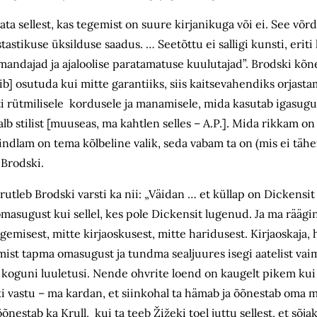
mata sellest, kas tegemist on suure kirjanikuga või ei. See võ
astikuse üksilduse saadus. … Seetõttu ei salligi kunsti, eriti 
amandajad ja ajaloolise paratamatuse kuulutajad”. Brodski kõn
ib] osutuda kui mitte garantiiks, siis kaitsevahendiks orjasta
ti rütmilisele kordusele ja manamisele, mida kasutab igasugun
alb stilist [muuseas, ma kahtlen selles – A.P.]. Mida rikkam on 
lam on tema kõlbeline valik, seda vabam ta on (mis ei tähen
 Brodski.
utleb Brodski varsti ka nii: „Väidan … et küllap on Dickensi
omasugust kui sellel, kes pole Dickensit lugenud. Ja ma räägin
t lugemisest, mitte kirjaoskusest, mitte haridusest. Kirjaoskaja
emist tapma omasugust ja tundma sealjuures isegi aatelist vaim
tas koguni luuletusi. Nende ohvrite loend on kaugelt pikem ku
i vastu – ma kardan, et siinkohal ta hämab ja õõnestab oma
tab ka Krull, kui ta teeb Žižeki toel juttu sellest, et sõjak