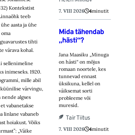
Helen Mikkov
:32) Kontekstist
7. VIII 2026
4
minutit
„Linnaõhk teeb
 ühe aasta ja ühe
Mida tähendab
t oma
„hästi“?
guavarustes tihti
te värava kohal.
Jana Maasiku „Minuga
on hästi“ on mõjus
hi sellenimeline
romaan noortele, kes
ks inimeseks. 1920.
tunnevad ennast
ogrammi, mille abil
üksikuna, ‎kellel on
 küünilise värvingu,
väiksemat sorti
a nende algses
probleeme või
muresid.‎
 et vabanetakse
ba linlane vabaneb
Tair Tiitus
ast hoiakust. Võiks
7. VIII 2026
4
minutit
urmast”: „Väike