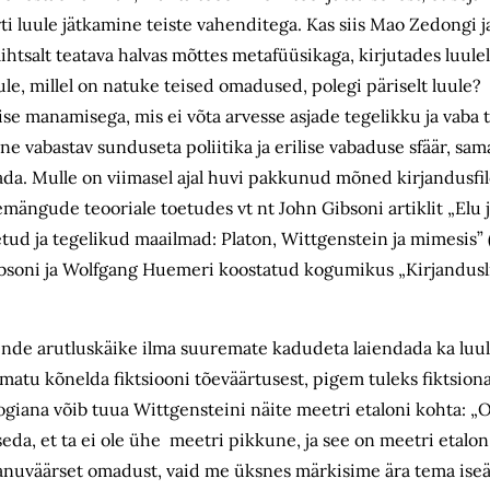
orti luule jätkamine teiste vahenditega. Kas siis Mao Zedongi j
n lihtsalt teatava halvas mõttes metafüüsikaga, kirjutades luu
e, millel on natuke teised omadused, polegi päriselt luule? 
se manamisega, mis ei võta arvesse asjade tegelikku ja vaba t
ine vabastav sunduseta poliitika ja erilise vabaduse sfäär, sam
tada. Mulle on viimasel ajal huvi pakkunud mõned kirjandusfil
mängude teooriale toetudes vt nt John Gibsoni artiklit „Elu
tletud ja tegelikud maailmad: Platon, Wittgenstein ja mimesis
Gibsoni ja Wolfgang Huemeri koostatud kogumikus „Kirjandusl
ende arutluskäike ilma suuremate kadudeta laiendada ka luule
imatu kõnelda fiktsiooni tõeväärtusest, pigem tuleks fiktsion
giana võib tuua Wittgensteini näite meetri etaloni kohta: „On
eda, et ta ei ole ühe meetri pikkune, ja see on meetri etalon 
anuväärset omadust, vaid me üksnes märkisime ära tema iseä