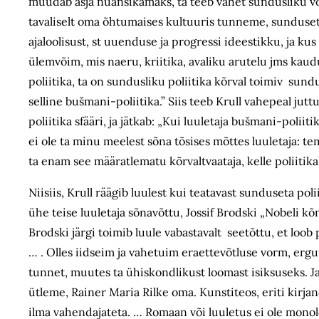
muudab asja nüansikamaks, ta teeb vahet sundusliku v
tavaliselt oma õhtumaises kultuuris tunneme, sunduseta
ajaloolisust, st uuenduse ja progressi ideestikku, ja k
ülemvõim, mis naeru, kriitika, avaliku arutelu jms kaudu
poliitika, ta on sundusliku poliitika kõrval toimiv sundu
selline bušmani-poliitika.” Siis teeb Krull vahepeal juttu
poliitika sfääri, ja jätkab: „Kui luuletaja bušmani-poliiti
ei ole ta minu meelest sõna tõsises mõttes luuletaja: te
ta enam see määratlematu kõrvaltvaataja, kelle poliitikak
Niisiis, Krull räägib luulest kui teatavast sunduseta po
ühe teise luuletaja sõnavõttu, Jossif Brodski „Nobeli kõ
Brodski järgi toimib luule vabastavalt seetõttu, et loob 
… . Olles iidseim ja vahetuim eraettevõtluse vorm, erg
tunnet, muutes ta ühiskondlikust loomast isiksuseks. Ja
ütleme, Rainer Maria Rilke oma. Kunstiteos, eriti kirja
ilma vahendajateta. … Romaan või luuletus ei ole monoloog