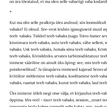
on ära tõestatud, et ma olen selle vabariigi vaba koda
*
Kui ma olin selle pealkirja üles andnud, siis loomulikul
vabaks? Ei olnud. See-eest leidsin igasuguseid muid asj
teeb vabaks. Tsikkel teeb vabaks (nagu Toivo Asmer arva
kinnisvara teeb vabaks, auto teeb vabaks, vähe sellest, 
vabaks. Usk teeb vabaks, Jumala sõna teeb vabaks, Kris
teeb vabaks, Kivisildniku arvates tarbimisdiktatuur tee
inimese vääriline on ainult üks õping: see, mis teeb vab
poisikeselikud.” Ja tänapäeva inimesed kajavad Senecal
kriitiline mõtlemine teeb vabaks, koolitamine teeb vab
vabaks, raamat teeb vabaks, kunst teeb vabaks, laul teeb
Üks inimene ütleb isegi otse välja, et kirjandus teeb v
õppima. Mis veel – tsurr teeb vabaks, session_unset tee
internetis leida kolme vormelit selle kohta, mis „teeb 