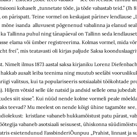
siooni kohaselt „tunnetate tõde, ja tõde vabastab teid.” (Jh 8
b, on pärispatt. Teine vormel on keskajast pärinev lendlause 
 on mõne isanda alluvusest põgenenud vabalinna ja elanud seal
al ka Tallinna puhul ning tänapäeval on Tallinn seda lendlause
sse elama või ümber registreerima. Kolmas vormel, mida võr
t frei”, mis teatavasti oli kirjas paljude Saksa koonduslaagri
st. Nimelt ilmus 1873 aastal saksa kirjaniku Lorenz Diefenbac
s hakkab ausalt leiba teenima ning muutub seeläbi voorusliku
riigi valitsus, kui ta populariseeris sotsiaalabi töökohtade pr
. Hiljem võtsid selle üle natsid ja andsid sellele oma jubedalt
astudes siit sisse”. Kui nüüd nende kolme vormeli peale mõeld
vabaks teevad? Mu meelest on nende kõigi ühine tagamõte see,
üüdiolekust: kristlane vabaneb hukkamõistust patu pärast, va
öötegija vabaneb asotsiaali seisusest, ühiskonna süüdimõistv
eatris esietendunud FassbinderiÕunpuu „Prahist, linnast ja s