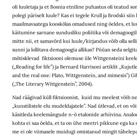
oli luuletaja ja et Bosnia etniline puhastus oli teatud s
polegi päriselt luule? Kas ei tegele Krull ja Brodski sii
maailmavaatega kooskõlas omadused ning öeldes, et luul
käitumine sarnane sundusliku poliitika või demagoogili
mitte nii, et samavõrd kui luule/kirjandus võib olla sell
sunni ja lollitava demagoogia allikas? Püüan seda selgi
mõtisklevad fiktsiooni olemuse üle Wittgensteini keele
(„Reading for life”) ja Bernard Harrisoni artiklit „Kuju
and the real one: Plato, Wittgenstein, and mimesis”) 
(„The Literary Wittgenstein”, 2004).
Nad räägivad küll fiktsioonist, kuid mu meelest võib n
„kunstilistele elu mudeldajatele”. Nad ütlevad, et on võ
käsitleda keelemängude n-ö etalonide arhiivina. Analoo
kohta ei saa öelda, et ta on ühe meetri pikkune ega ka s
me ei ole viimasele muidugi omistanud mingit tähelep