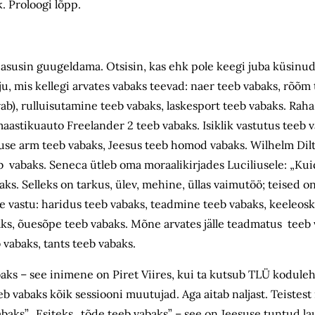
nik. Proloogi lõpp.
t asusin guugeldama. Otsisin, kas ehk pole keegi juba küsinud
u, mis kellegi arvates vabaks teevad: naer teeb vabaks, rõõm 
b), rulluisutamine teeb vabaks, laskesport teeb vabaks. Raha
maastikuauto Freelander 2 teeb vabaks. Isiklik vastutus teeb 
tuse arm teeb vabaks, Jeesus teeb homod vabaks. Wilhelm Dil
b vabaks. Seneca ütleb oma moraalikirjades Luciliusele: „Kuid
aks. Selleks on tarkus, ülev, mehine, üllas vaimutöö; teised on
e vastu: haridus teeb vabaks, teadmine teeb vabaks, keeleosk
aks, õuesõpe teeb vabaks. Mõne arvates jälle teadmatus teeb 
 vabaks, tants teeb vabaks.
abaks – see inimene on Piret Viires, kui ta kutsub TLÜ koduleh
b vabaks kõik sessiooni muutujad. Aga aitab naljast. Teistest
vabaks”. Esiteks „tõde teeb vabaks” – see on Jeesuse tuntud l