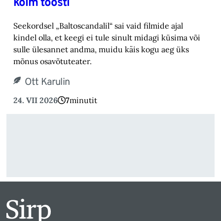
kolm toosti
Seekordsel „Baltoscandalil“ sai vaid filmide ajal
kindel olla, et keegi ei tule sinult midagi küsima või
sulle ülesannet andma, muidu käis kogu aeg üks
mõnus osavõtuteater.
Ott Karulin
24. VII 2026
7
minutit