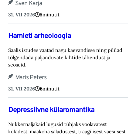
Sven Karja
31. VII 2026
5
minutit
Hamleti arheoloogia
Saalis istudes vaatad nagu kaevandisse ning püüad
tõlgendada paljanduvate kihtide tähendust ja
seoseid.
Maris Peters
31. VII 2026
6
minutit
Depressiivne külaromantika
Nukkernaljakaid lugusid tühjaks voolavatest
küladest, maakoha saladustest, traagilisest vaesusest