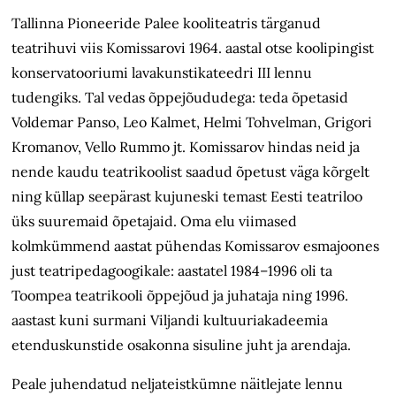
Tallinna Pioneeride Palee kooliteatris tärganud
teatrihuvi viis Komissarovi 1964. aastal otse koolipingist
konservatooriumi lavakunstikateedri III lennu
tudengiks. Tal vedas õppejõududega: teda õpetasid
Voldemar Panso, Leo Kalmet, Helmi Tohvelman, Grigori
Kromanov, Vello Rummo jt. Komissarov hindas neid ja
nende kaudu teatrikoolist saadud õpetust väga kõrgelt
ning küllap seepärast kujuneski temast Eesti teatriloo
üks suuremaid õpetajaid. Oma elu viimased
kolmkümmend aastat pühendas Komissarov esmajoones
just teatripedagoogikale: aastatel 1984–1996 oli ta
Toompea teatrikooli õppejõud ja juhataja ning 1996.
aastast kuni surmani Viljandi kultuuriakadeemia
etenduskunstide osakonna sisuline juht ja arendaja.
Peale juhendatud neljateistkümne näitlejate lennu