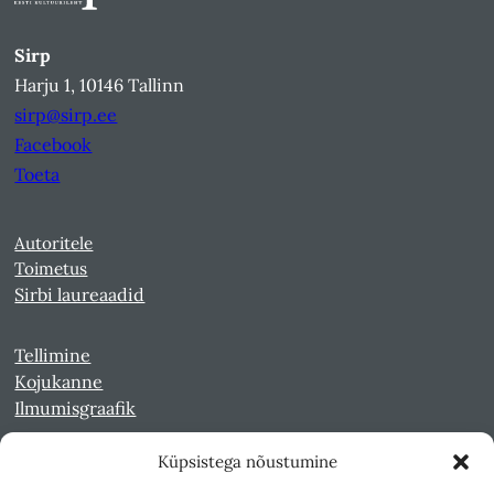
Sirp
Harju 1, 10146 Tallinn
sirp@sirp.ee
Facebook
Toeta
Autoritele
Toimetus
Sirbi laureaadid
Tellimine
Kojukanne
Ilmumisgraafik
Küpsistega nõustumine
Veebiarhiiv