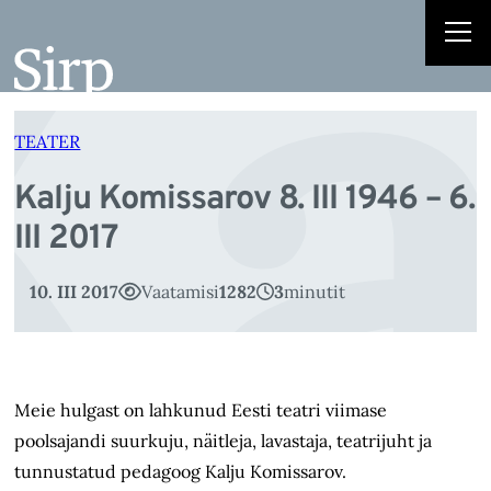
Ka
Liigu
sisu
juurde
TEATER
Kalju Komissarov 8. III 1946 – 6.
III 2017
10. III 2017
Vaatamisi
1282
3
minutit
Meie hulgast on lahkunud Eesti teatri viimase
poolsajandi suurkuju, näitleja, lavastaja, teatrijuht ja
tunnustatud pedagoog Kalju Komissarov.