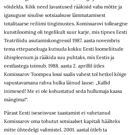
võidelda. Kõik need lavastused rääkisid vaba mõtte ja
igasuguse sisulise sotsiaalsuse lämmatamisest
totalitaarse režiimi tingimustes. Komissarovi tolleaegne
kunstilooming oli tegelikult suur karje, mis tipnes Eesti
Teatriliidu asutamiskongressil 1987. aasta novembris
tema ettepanekuga kutsuda kokku Eesti loomeliitude
ühispleenum ja rääkida suu puhtaks, mis Eestis ja
eestlastega toimub. 1988. aasta 2. aprillil ütles
Komissarov Toompea lossi saalis vahest tol hetkel kõige
vapustavamana rahva hulka läinud lause: „Kallid
inimesed! Me ei ole kohustatud seda hullumaja kaasa
mängima!“.
Pärast Eesti iseseisvuse taastamist ei vahetanud
Komissarov oma tohutut sotsiaalset kapitali häälteks
mitte ühtedelgi valimistel. 2001. aastal ütleb ta