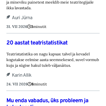
ja mineviku painetest meeldib meie teatritegijaile
ikka lavastada.
Auri Jürna
31. VII 2026
3
minutit
20 aastat teatristatistikat
Teatristatistika on nagu kapsas: talvel ja kevadel
kogutakse eelmise aasta seemnekesed, suvel vormub
kuju ja sügise hakul tuleb väljanäitus.
Karin Allik
24. VII 2026
8
minutit
Mu enda vabadus, üks probleem ja