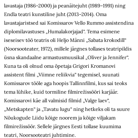
lavastaja (1986–2000) ja peanäitejuht (1989–1991) ning
Endla teatri kunstiline juht (2013–2014). Oma
lavastajaristsed sai Komissarov Vello Rummo assistendina
diplomilavastuses „Humalakorjajad“. Tema esimene
iseseisev töö teatris oli Heljo Männi „Sabata krokodill“
(Noorsooteater, 1972), millele järgnes tollases teatripildis
üsna skandaalne armastusmuusikal „Oliver ja Jennifer“.
Kuna ta oli olnud oma õpetaja Grigori Kromanovi
assistent filmi „Viimne reliikvia“ tegemisel, suunati
Komissarov tööle aga hoopis Tallinn­filmi, kus sai teoks
tema lühike, kuid tormiline filmirežissööri karjäär.
Komissarovi käe all valmisid filmid „Valge laev“,
„Metskapten“ ja „Tavatu lugu“ ning hetkeks oli ta suure
Nõukogude Liidu kõige noorem ja kõige viljakam
filmirežissöör. Sellele järgnes Eesti tollase kuumima
teatri, Noorsooteatri juhtimine.