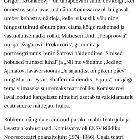
Grigori Kromanov) – on tänapäevani silme ees kõigil, kel
õnnestus seda lavastust näha. Komissarov oli hiilgavalt
ümber kehastuv näitleja, kelle isiksuslik võlu ning
hingest tulnud sõnum pani elama kõige raskemad ja
vastuolulisemadki rollid. Matiesen Undi „Peaproovis“,
uurija Džagarovi „Prokuröris“, grimmita ja
portreegrimmis Lenin Šatrovi näidendites „Sinised
hobused punasel luhal“ ja „Nii me võidame“, Jedigej
Ajtmatovi lavaversioonis „Ja sajandist on pikem päev“
ning Martin Dysart Shafferi näidendis „Equus“, mis jäigi
tema viimaseks suuremaks teatrirolliks. Komissarovi
laval loodud kangelaste nimekiri asetab ta vaieldamatult
eesti suurte näitlejate hulka.
Rohkem mängida ei andnud paraku mahti teatrijuhi ja
lavastaja kohustused. Komissarov oli ENSV Riikliku
Noorsooteatri peanäitejuht (1974–1986), Ugala teatri