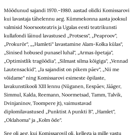
Möödunud sajandi 1970.–1980. aastad olidki Komissarovi
kui lavastaja tähelennu aeg. Kümmekonna aasta jooksul
valmisid Noorsooteatris ja Ugalas eesti teatrikunsti
kullafondi läinud lavastused „Protsess“, „Peaproov“,
„Prokurör“, „„Hamleti“ lavastamine Alam-Kolka külas“,
„Sinised hobused punasel luhal“, „Armas õpetaja“,
„Optimistlik tragöödia“, „Silmast silma kõigiga“, „Vennad
Lautensackid“, „Ja sajandist on pikem päev“, „Nii me
võidame“ ning Komissarovi esimeste õpilaste,
lavakunstikooli XIII lennu (Nüganen, Eespäev, Jääger,
Simmul, Kalda, Reemann, Noormetsad, Tamm, Talvik,
Dvinjaninov, Toompere jt), vaimustavad
diplomilavastused „Punktist A punkti B“, „Hamlet“,
„Oklahoma“ ja „Kolm õde“.
See oli aeg, kui Komissarovil oli, kellega ja mille vastu