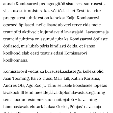
annab Komissarovi pedagoogitöö sisulisest suurusest ja
viljakusest tunnistust kas või tõsiasi, et Eesti teatrite
praegustest juhtidest on kaheksa Kalju Komissarovi
otsesed õpilased, neile lisandub veel terve rida meie
teatripilti aktiivselt kujundavaid lavastajaid. Lavastama ja
teatreid juhtima on asunud juba ka Komissarovi õpilaste
õpilased, mis lubab päris kindlasti öelda, et Panso
koolkond elab eesti teatris edasi Komissarovi
koolkonnana.
Komissarovil vedas ka kursusekaaslastega, kelleks olid
Jaan Tooming, Raivo Trass, Mari Lill, Katrin Karisma,
Andres Ots, Ago Roo jt. Tänu sellisele kooslusele lõpetas
lavakooli III lend meeldejääva diplomilavastustega ning
tema loodud esimene suur näitlejatöö – kaval ning
hämmastavalt elutark Lukaa Gorki „Põhjas“ (lavastaja