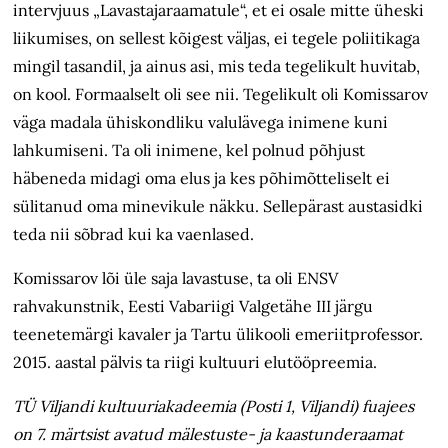
intervjuus „Lavastajaraamatule“, et ei osale mitte üheski
liikumises, on sellest kõigest väljas, ei tegele poliitikaga
mingil tasandil, ja ainus asi, mis teda tegelikult huvitab,
on kool. Formaalselt oli see nii. Tegelikult oli Komissarov
väga madala ühiskondliku valulävega inimene kuni
lahkumiseni. Ta oli inimene, kel polnud põhjust
häbeneda midagi oma elus ja kes põhimõtteliselt ei
sülitanud oma minevikule näkku. Sellepärast austasidki
teda nii sõbrad kui ka vaenlased.
Komissarov lõi üle saja lavastuse, ta oli ENSV
rahvakunstnik, Eesti Vabariigi Valgetähe III järgu
teenetemärgi kavaler ja Tartu ülikooli emeriitprofessor.
2015. aastal pälvis ta riigi kultuuri elutööpreemia.
TÜ Viljandi kultuuriakadeemia (Posti 1, Viljandi) fuajees
on 7. märtsist avatud mälestuste- ja kaastunderaamat