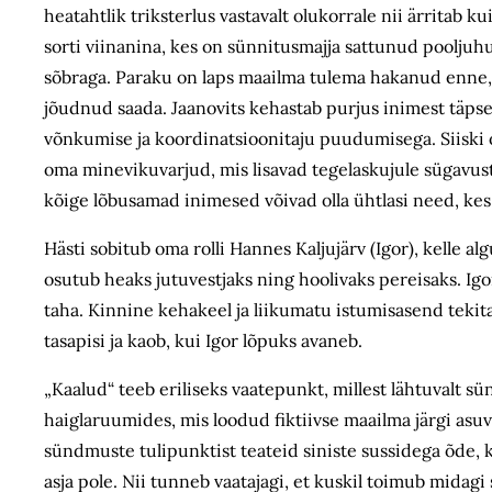
heatahtlik triksterlus vastavalt olukorrale nii ärritab 
sorti viinanina, kes on sünnitusmajja sattunud pooljuhu
sõbraga. Paraku on laps maailma tulema hakanud enne,
jõudnud saada. Jaanovits kehastab purjus inimest täpse
võnkumise ja koordinatsioonitaju puudumisega. Siiski 
oma minevikuvarjud, mis lisavad tegelaskujule sügavust
kõige lõbusamad inimesed võivad olla ühtlasi need, k
Hästi sobitub oma rolli Hannes Kaljujärv (Igor), kelle a
osutub heaks jutuvestjaks ning hoolivaks pereisaks. Igo
taha. Kinnine kehakeel ja liikumatu istumisasend tekit
tasapisi ja kaob, kui Igor lõpuks avaneb.
„Kaalud“ teeb eriliseks vaatepunkt, millest lähtuvalt s
haiglaruumides, mis loodud fiktiivse maailma järgi asuv
sündmuste tulipunktist teateid siniste sussidega õde, ke
asja pole. Nii tunneb vaatajagi, et kuskil toimub midagi 