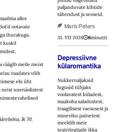
püüad tõlgendada
paljanduvate kihtide
tähendust ja seoseid.
maailma alles
Maris Peters
dot’d ootavate
iga ihurakuga.
31. VII 2026
6
minutit
t kuskil
umidest.
Depressiivne
s räägib meile meist
külaromantika
eisu vaadates võib
Nukkernaljakaid
inimese elu üht
lugusid tühjaks
 neist unenäolistest
voolavatest küladest,
 inimestevahelised
maakoha saladustest,
traagilisest vaesusest ja
mineviku painetest
relsõna, lk 70.
meeldib meie
teatritegijaile ikka