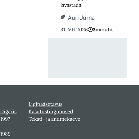
lavastada.
Auri Jürna
31. VII 2026
3
minutit
Ligipääsetavus
 Digaris
Kasutustingimused
-1997
Teksti- ja andmekaeve
-1989