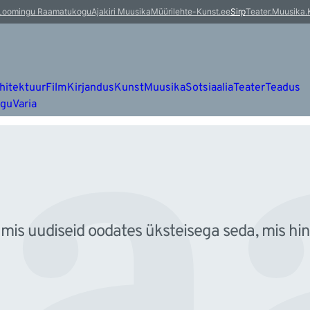
aa
Loomingu Raamatukogu
Ajakiri Muusika
Müürileht
e-Kunst.ee
Sirp
Teater.Muusika.
hitektuur
Film
Kirjandus
Kunst
Muusika
Sotsiaalia
Teater
Teadus
ugu
Varia
s uudiseid oodates üksteisega seda, mis hinge