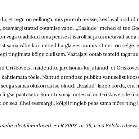
lda, et tegu on eellooga, mis puutub neisse, kes laval loodud 
a, eesmärgistatud ootamise vahel. „Kaalude“ mehed ei tee Go
 on väga teadlikud oma peatsest isarollist ja tunnetavad seda 
ast sama vähe kui mehed haigla eesruumis. Ometi on selge, e
polegi tingimata kõige olulisem. Vaatajagi ootab teateid tagaru
Griškovetsi näidendite järelsõnas kirjutanud, et Griškovet
kahtlemata tõele. Nähtud etenduse publiku vanuselist kooss
 seega samas olukorras ise olnud. „Kaalud“ läheb korda, ent 
 liigse paatoseta. Sünnitusmaja ootesaal on Griškovetsile üks
ik on seal ühel eesmärgil, kõigil ringleb peas sama mõte ning
mehe ülestähendused. – LR 2008, nr 36, Irina Belobrovtseva jä