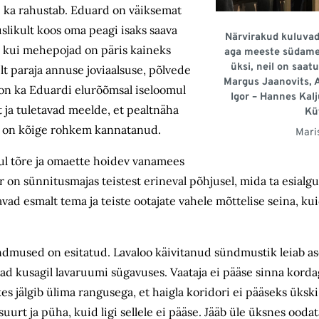
kui ka rahustab. Eduard on väiksemat
slikult koos oma peagi isaks saava
Närvirakud kuluvad
 kui mehepojad on päris kaineks
aga meeste südamed
üksi, neil on saat
lt paraja annuse joviaalsuse, põlvede
Margus Jaanovits, 
on ka Eduardi elurõõmsal iseloomul
Igor – Hannes Kalj
 ja tuletavad meelde, et pealtnäha
Kü
es on kõige rohkem kannatanud.
Mari
lgul tõre ja omaette hoidev vanamees
r on sünnitusmajas teistest erineval põhjusel, mida ta esialg
avad esmalt tema ja teiste ootajate vahele mõttelise seina, k
ündmused on esitatud. Lavaloo käivitanud sündmustik leiab ase
ad kusagil lavaruumi sügavuses. Vaataja ei pääse sinna korda
s jälgib ülima rangusega, et haigla koridori ei pääseks ükski 
suurt ja püha, kuid ligi sellele ei pääse. Jääb üle üksnes ood