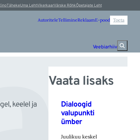
l
Kino
Täheke
Uma Leht
Vikerkaar
Värske Rõhk
Õpetajate Leht
Autoritele
Tellimine
Reklaam
E-pood
Toeta
Veebiarhiiv
Vaata lisaks
Dialoogid
l, keelel ja
valupunkti
ümber
Juulikuu keskel