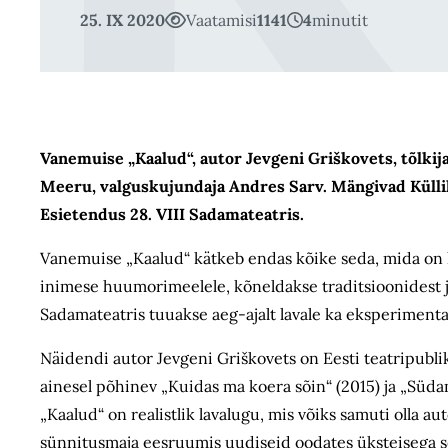
25. IX 2020
Vaatamisi
1141
4
minutit
Vanemuise „Kaalud“, autor Jevgeni Griškovets, tõlkija
Meeru, valguskujundaja Andres Sarv. Mängivad Küllik
Esietendus 28.
VIII Sadamateatris.
Vanemuise „Kaalud“ kätkeb endas kõike seda, mida on 
inimese huumorimeelele, kõneldakse traditsioonidest j
Sadama­teatris tuuakse aeg-ajalt lavale ka eksperimenta
Näidendi autor Jevgeni Griškovets on Eesti teatripublik
ainesel põhinev „Kuidas ma koera sõin“ (2015) ja „Süd
„Kaalud“ on realistlik lavalugu, mis võiks samuti olla a
sünnitusmaja eesruumis uudiseid oodates üksteisega sed