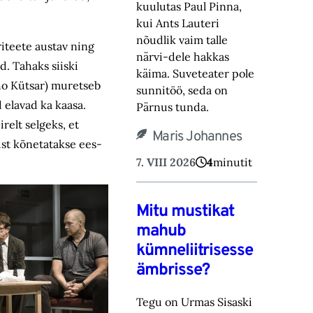
kuulutas Paul Pinna,
kui Ants Lauteri
nõudlik vaim talle
riteete austav ning
närvi-‎dele hakkas
d. Tahaks siiski
käima. Suveteater pole
ho Kütsar) muretseb
sunnitöö, seda on
 elavad ka kaasa.
Pärnus tunda.‎
relt selgeks, et
Maris Johannes
ist kõnetatakse ees-
7. VIII 2026
4
minutit
Mitu mustikat
mahub
kümneliitrisesse
ämbrisse?
Tegu on Urmas Sisaski