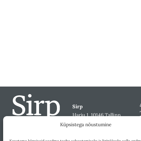
Sirp
Harju 1, 10146 Tallinn
sirp@sirp.ee
Küpsistega nõustumine
Facebook
Toeta
Kasutame küpsiseid seadme teabe salvestamiseks ja ligipääsuks selle andm