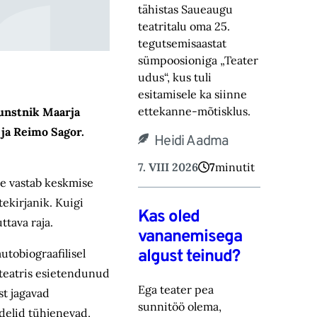
tähistas Saueaugu
teatritalu oma 25.
tegutsemisaastat
sümpoosioniga „Teater
‎udus“, kus tuli
esitamisele ka siinne
ettekanne-mõtisklus.‎
kunstnik Maarja
 ja Reimo Sagor.
Heidi Aadma
7. VIII 2026
7
minutit
e vastab keskmise
ekirjanik. Kuigi
Kas oled
ttava raja.
vananemisega
algust teinud?
utobiograafilisel
ateatris esietendunud
Ega teater pea
st jagavad
sunnitöö olema,
udelid tühjenevad,