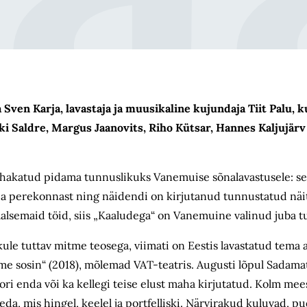
 Sven Karja, lavastaja ja muusikaline kujundaja Tiit Palu, 
i Saldre, Margus Jaanovits, Riho Kütsar, Hannes Kaljujärv
hakatud pidama tunnuslikuks Vanemuise sõnalavastusele: se
a perekonnast ning näidendi on kirjutanud tunnustatud näit
alsemaid töid, siis „Kaaludega“ on Vanemuine valinud juba tu
ule tuttav mitme teosega, viimati on Eestis lavastatud tema a
ame sosin“ (2018), mõlemad VAT-teatris. Augusti lõpul Sadam
utori enda või ka kellegi teise elust maha kirjutatud. Kolm mee
a, mis hingel, keelel ja portfelliski. Närvirakud kuluvad, p