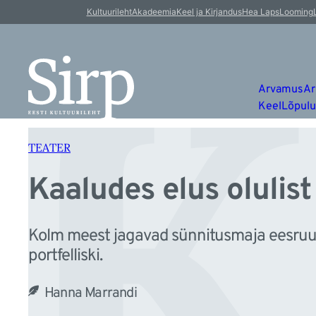
K
Liigu
Kultuurileht
Akadeemia
Keel ja Kirjandus
Hea Laps
Looming
sisu
juurde
Arvamus
Ar
Keel
Lõpul
TEATER
Kaaludes elus olulist
Kolm meest jagavad sünnitusmaja eesruumi
portfelliski.
Hanna Marrandi