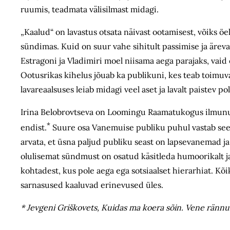
ruumis, teadmata välisilmast midagi.
„Kaalud“ on lavastus otsata näivast ootamisest, võiks öe
sündimas. Kuid on suur vahe sihitult passimise ja ärev
Estragoni ja Vladimiri moel niisama aega parajaks, vaid
Ootusrikas kihelus jõuab ka publikuni, kes teab toimuv
lavareaalsuses leiab midagi veel aset ja lavalt paistev 
Irina Belobrovtseva on Loomingu Raamatukogus ilmunud 
*
endist.
Suure osa Vanemuise publiku puhul vastab see 
arvata, et üsna paljud publiku seast on lapsevanemad ja
olulisemat sündmust on osatud käsitleda humoorikalt ja
kohtadest, kus pole aega ega sotsiaalset hierarhiat. Kõ
sarnasused kaaluvad erinevused üles.
* Jevgeni Griškovets, Kuidas ma koera sõin. Vene rännu