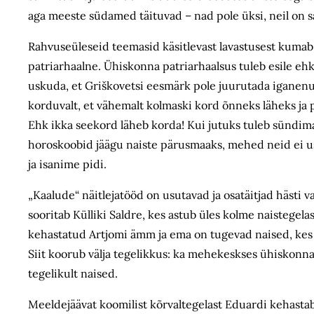
aga meeste südamed täituvad – nad pole üksi, neil on s
Rahvuseüleseid teemasid käsitlevast lavastusest kumab s
patriarhaalne. Ühiskonna patriarhaalsus tuleb esile ehk 
uskuda, et Griškovetsi eesmärk pole juurutada iganen
korduvalt, et vähemalt kolmaski kord õnneks läheks ja p
Ehk ikka seekord läheb korda! Kui jutuks tuleb sündima 
horoskoobid jäägu naiste pärusmaaks, mehed neid ei usu
ja isanime pidi.
„Kaalude“ näitlejatööd on usutavad ja osatäitjad hästi v
sooritab Külliki Saldre, kes astub üles kolme naistegelas
kehastatud Artjomi ämm ja ema on tugevad naised, kes 
Siit koorub välja tegelikkus: ka mehekeskses ühiskonna
tegelikult naised.
Meeldejäävat koomilist kõrvaltegelast Eduardi kehastab