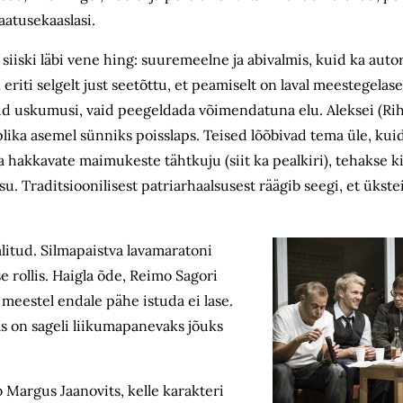
aatusekaaslasi.
iiski läbi vene hing: suuremeelne ja abivalmis, kuid ka auto
eriti selgelt just seetõttu, et peamiselt on laval meestegelase
ud uskumusi, vaid peegeldada võimendatuna elu. Aleksei (Ri
lika asemel sünniks poisslaps. Teised lõõbivad tema üle, kuid
hakkavate maimukeste tähtkuju (siit ka pealkiri), tehakse kii
. Traditsioonilisest patriarhaalsusest räägib seegi, et ükste
alitud. Silmapaistva lavamaratoni
e rollis. Haigla õde, Reimo Sagori
meestel endale pähe istuda ei lase.
s on sageli liikumapanevaks jõuks
 Margus Jaanovits, kelle karakteri