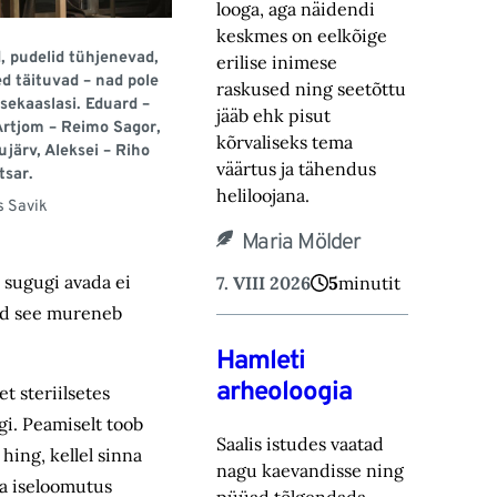
looga, aga näidendi
keskmes on eelkõige
, pudelid tühjenevad,
erilise inimese
 täituvad – nad pole
raskused ning ‎seetõttu
usekaaslasi. Eduard –
jääb ehk pisut
Artjom – Reimo Sagor,
kõrvaliseks tema
ujärv, Aleksei – Riho
väärtus ja tähendus
tsar.
heliloojana.‎
s Savik
Maria Mölder
u sugugi avada ei
7. VIII 2026
5
minutit
uid see mureneb
Hamleti
arheoloogia
t steriilsetes
gi. Peamiselt toob
Saalis istudes vaatad
hing, kellel sinna
nagu kaevandisse ning
ata iseloomutus