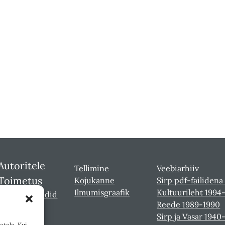
Autoritele
Tellimine
Veebiarhiiv
Toimetus
Kojukanne
Sirp pdf-failidena
Ilmumisgraafik
Kultuurileht 1994
Sirbi laureaadid
Reede 1989-1990
Sirp ja Vasar 1940
etele. Kui