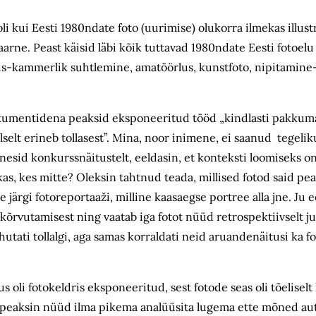
i kui Eesti 1980ndate foto (uurimise) olukorra ilmekas illust
rne. Peast käisid läbi kõik tuttavad 1980ndate Eesti fotoel
bilis-kammerlik suhtlemine, amatöörlus, kunstfoto, nipitamine
a dokumentidena peaksid eksponeeritud tööd „kindlasti pakkum
alselt erineb tollasest”. Mina, noor inimene, ei saanud tegelik
id konkurssnäitustelt, eeldasin, et konteksti loomiseks on
s, kes mitte? Oleksin tahtnud teada, millised fotod said pe
järgi fotoreportaaži, milline kaasaegse portree alla jne. Ju e
tukõrvutamisest ning vaatab iga fotot nüüd retrospektiivselt 
utati tollalgi, aga samas korraldati neid aruandenäitusi ka f
 oli fotokeldris eksponeeritud, sest fotode seas oli tõeliselt
s peaksin nüüd ilma pikema analüüsita lugema ette mõned aut