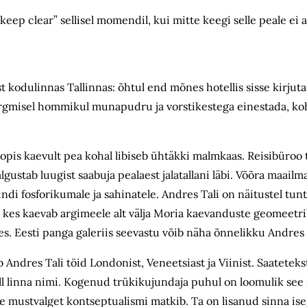
„keep clear” sellisel momendil, kui mitte keegi selle peale ei 
kodulinnas Tallinnas: õhtul end mõnes hotellis sisse kirjut
järgmisel hommikul munapudru ja vorstikestega einestada, koh
oopis kaevult pea kohal libiseb ühtäkki malmkaas. Reisibüroo t
gustab luugist saabuja pealaest jalatallani läbi. Võõra maailm
di fosforikumale ja sahinatele. Andres Tali on näitustel tun
kes kaevab argimeele alt välja Moria kaevanduste geomeetril
tes. Eesti panga galeriis seevastu võib näha õnnelikku Andres 
b Andres Tali töid Londonist, Veneetsiast ja Viinist. Saatetekst
l linna nimi. Kogenud trükikujundaja puhul on loomulik see s
ate mustvalget kontseptualismi matkib. Ta on lisanud sinna i