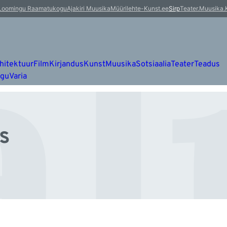
al
Loomingu Raamatukogu
Ajakiri Muusika
Müürileht
e-Kunst.ee
Sirp
Teater.Muusika.
hitektuur
Film
Kirjandus
Kunst
Muusika
Sotsiaalia
Teater
Teadus
ugu
Varia
s