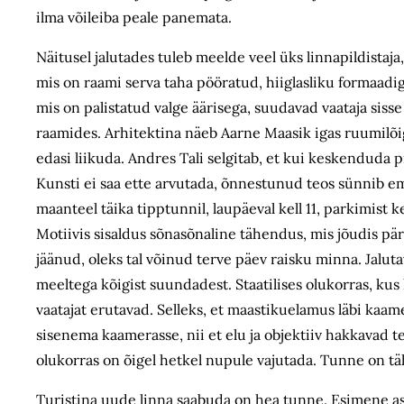
ilma võileiba peale panemata.
Näitusel jalutades tuleb meelde veel üks linnapildistaj
mis on raami serva taha pööratud, hiiglasliku formaadig
mis on palistatud valge äärisega, suudavad vaataja sis
raamides. Arhitektina näeb Aarne Maasik igas ruumilõig
edasi liikuda. Andres Tali selgitab, et kui keskenduda 
Kunsti ei saa ette arvutada, õnnestunud teos sünnib emo
maanteel täika tipptunnil, laupäeval kell 11, parkimist k
Motiivis sisaldus sõnasõnaline tähendus, mis jõudis pär
jäänud, oleks tal võinud terve päev raisku minna. Jaluta
meeltega kõigist suundadest. Staatilises olukorras, ku
vaatajat erutavad. Selleks, et maastikuelamus läbi ka
sisenema kaamerasse, nii et elu ja objektiiv hakkavad t
olukorras on õigel hetkel nupule vajutada. Tunne on täh
Turistina uude linna saabuda on hea tunne. Esimene asi,