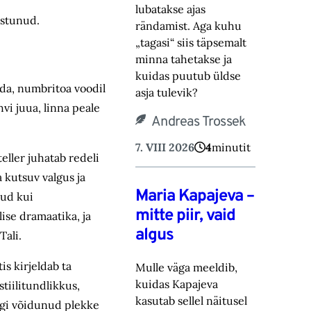
lubatakse ajas
astunud.
rändamist. Aga kuhu
„tagasi“ siis täpsemalt
minna tahetakse ‎ja
kuidas puutub üldse
ada, numbritoa voodil
asja tulevik?‎
vi juua, linna peale
Andreas Trossek
7. VIII 2026
4
minutit
eller juhatab redeli
a kutsuv valgus ja
Maria Kapajeva –
tud kui
mitte piir, vaid
ise dramaatika, ja
algus
Tali.
is kirjeldab ta
Mulle väga meeldib,
kuidas Kapajeva
tiilitundlikkus,
kasutab sellel näitusel
segi võidunud plekke