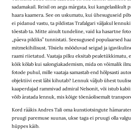
sadamakail. Reisil on aega märgata, kui kangelaslikult pre
haara kaamera. See on uskumatu, kui ühesuguseid pilte
ei pidanud vastu, ta pildistas Trafalgari väljakul lennukit
tõestab ta. Mitte ainult tundeline, vaid ka hasartne fot
„päeva pildiks” tunnistati. Seesugused populaarsed haa
mitmekihilisust. Tõsielu mööduvad seigad ja igavikuli
raami riietatud. Vaataja pilku eksitab pealetükkimatu, en
kõik kõlab kui salongiakademism, mida on võimalik ilma
fotode puhul, mille vaataja samastab end hõlpsasti auto
objektiivi eest läbi kihutab? Lennuk väljub ühest tuulis
kaaperdajad rammivad admiral Nelsonit, või istub kabii
võib äratada lennuk, mis kõige tõenäolisemalt transpord
Kord rääkis Andres Tali oma kunstiotsingute hämaratest
pruugi paremuse suunas, ukse taga ei pruugi olla valgu
hüppes käib.