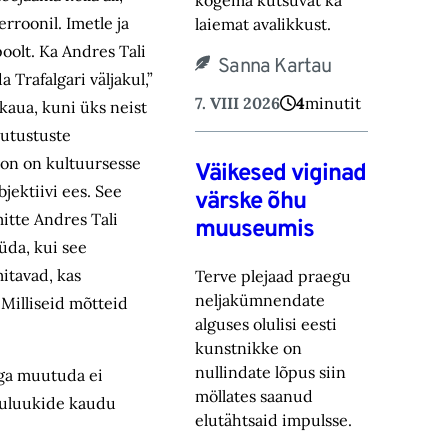
kogema kutsuvat ka
erroonil. Imetle ja
laiemat avalikkust.‎
oolt. Ka Andres Tali
Sanna Kartau
a Trafalgari väljakul,”
7. VIII 2026
4
minutit
ikaua, kuni üks neist
jutustuste
oon on kultuursesse
Väikesed viginad
bjektiivi ees. See
värske õhu
itte Andres Tali
muuseumis
üda, kui see
mitavad, kas
Terve plejaad praegu
neljakümnendate
 Milliseid mõtteid
alguses olulisi eesti
kunstnikke on
nullindate lõpus ‎siin
Aga muutuda ei
möllates saanud
evuluukide kaudu
elutähtsaid impulsse.‎