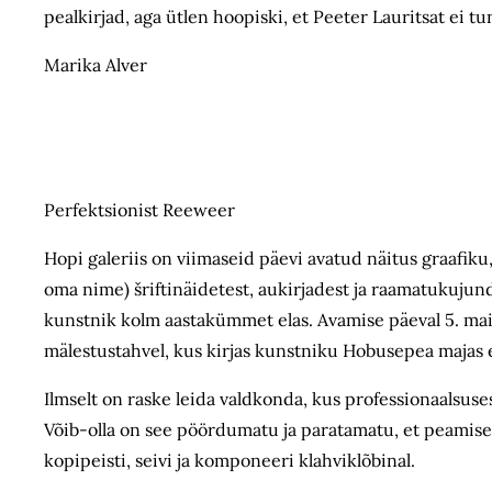
pealkirjad, aga ütlen hoopiski, et Peeter Lauritsat ei t
Marika Alver
Perfektsionist Reeweer
Hopi galeriis on viimaseid päevi avatud näitus graafiku,
oma nime) šriftinäidetest, aukirjadest ja raama­tukujund
kunstnik kolm aastakümmet elas. Avamise päeval 5. mai
mälestustahvel, kus kirjas kunstniku Hobusepea majas
Ilmselt on raske leida valdkonda, kus professionaalsuse
Võib-olla on see pöördumatu ja paratamatu, et peamiseks
kopipeisti, seivi ja komponeeri klahviklõbinal.