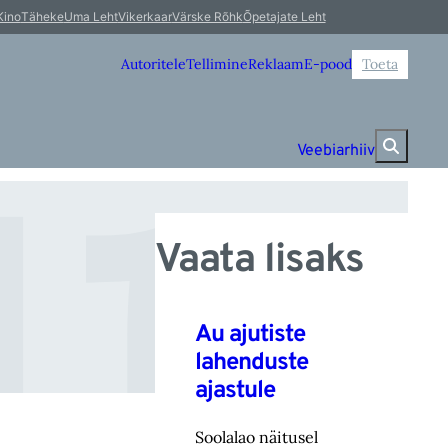
u
Kino
Täheke
Uma Leht
Vikerkaar
Värske Rõhk
Õpetajate Leht
Autoritele
Tellimine
Reklaam
E-pood
Toeta
Veebiarhiiv
Vaata lisaks
Au ajutiste
lahenduste
ajastule
Soolalao näitusel