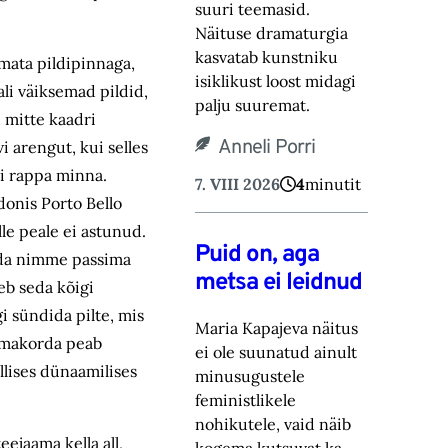
suuri teemasid.
Näituse drama‎turgia
kasvatab kunstniku
amata pildipinnaga,
isiklikust loost midagi
ali väiksemad pildid,
palju suuremat.‎
 mitte kaadri
Anneli Porri
 arengut, kui selles
ti rappa minna.
7. VIII 2026
4
minutit
donis Porto Bello
lle peale ei astunud.
Puid on, aga
orda nimme passima
metsa ei leidnud
geb seda kõigi
i sündida pilte, mis
Maria Kapajeva näitus
 omakorda peab
ei ole suunatud ainult
llises dünaamilises
minusugustele
feministlikele
nohikutele, vaid ‎näib
ejaama kella all,