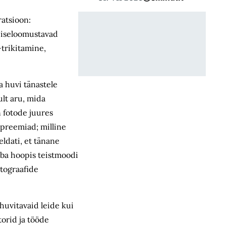
ratsioon:
u iseloomustavad
-trikitamine,
a huvi tänastele
ult aru, mida
 fotode juures
apreemiad; milline
eldati, et tänane
juba hoopis teistmoodi
otograafide
 huvitavaid leide kui
orid ja tööde