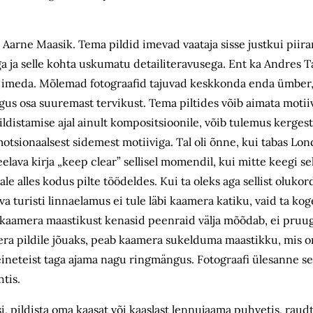
a, Aarne Maasik. Tema pildid imevad vaataja sisse justkui piir
a ja selle kohta uskumatu detailiteravusega. Ent ka Andres T
se imeda. Mõlemad fotograafid tajuvad keskkonda enda ümber,
us osa suuremast tervikust. Tema piltides võib aimata motiivi
pildistamise ajal ainult kompositsioonile, võib tulemus kerges
tsionaalsest sidemest motiiviga. Tal oli õnne, kui tabas Lon
eelava kirja „keep clear” sellisel momendil, kui mitte keegi se
ale alles kodus pilte töödeldes. Kui ta oleks aga sellist oluk
va turisti linnaelamus ei tule läbi kaamera katiku, vaid ta ko
s kaamera maastikust kenasid peenraid välja mõõdab, ei pruug
amera pildile jõuaks, peab kaamera sukelduma maastikku, mis
eineteist taga ajama nagu ringmängus. Fotograafi ülesanne se
tis.
 pildista oma kaasat või kaaslast lennujaama puhvetis, raudte