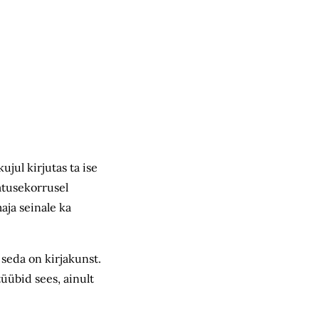
jul kirjutas ta ise
katusekorrusel
aja seinale ka
 seda on kirjakunst.
tüübid sees, ainult