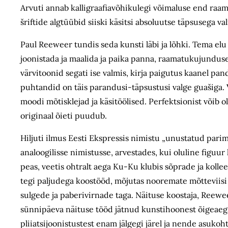
Arvuti annab kalligraafiavõhikulegi võimaluse end raama
šriftide algtüübid siiski käsitsi absoluutse täpsusega va
Paul Reeweer tundis seda kunsti läbi ja lõhki. Tema elu aja
joonistada ja maalida ja paika panna, raamatukujundused o
värvitoonid segati ise valmis, kirja paigutus kaanel pand
puhtandid on täis parandusi-täpsustusi valge guašiga. 
moodi mõtisklejad ja käsitöölised. Perfektsionist võib o
originaal õieti puudub.
Hiljuti ilmus Eesti Ekspressis nimistu „unustatud par
analoogilisse nimistusse, arvestades, kui oluline figuur 
peas, veetis ohtralt aega Ku-Ku klubis sõprade ja kolle
tegi paljudega koostööd, mõjutas nooremate mõtteviisi j
sulgede ja paberivirnade taga. Näituse koostaja, Reew
sünnipäeva näituse tööd jätnud kunstihoonest õigeaegsel
pliiatsijoonistustest enam jälgegi järel ja nende asuko