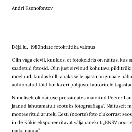
Andri Ksenofontov
Déjà lu, 1980ndate fotokriitika vaimus
Olin väga elevil, kuuldes, et fotokeldris on näitus, kus 
saadetud fotosid. Olin just sirvinud kohutava pilditrü
mõelnud, kuidas küll tahaks selle ajastu originaale näh
auhinnatud töid kui ka eri põhjustel autoritele tagasta
Nimeliselt oli näituse pressiteates mainitud Peeter Laur
jäänud lahutamatult seotuks fotograafiaga”. Näituselt m
monteeritud arutelu Eesti (noorte) foto olukorrast seos
in de Kökis eksponeeritavat väljapanekut „ENSV noorte
paika panna”.