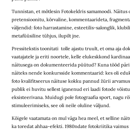
Tunnistan, et mõtlesin Fotokeldris samamoodi. Näitus ol
pretensioonitu, kõrvaline, kommentaarideta, fragmentaa
väljendid: foto harrastamine, esteetilis-salonglik, klu
metafüüsiline tühjus, ilupilt jne.
Pressitekstis toonitati tolle ajastu truult, et oma aj
vaatajatele ja eriti noortele, kelle elukeskkond kardina
näitusega on dokumenteerida püütud? Kuna tööd pärines
näiteks nende konkursside kommentaarid: kes oli eduka
foto kvalifitseerus näituse kokku pannud žürii arvamuse 
publik ei huvitu sellest iganenud eri laadi fotode võis
eksisteerivana. Muidugi pole fotograafia sport, nagu rõh
stimuleerimiseks, see oli neile oluline väljund.
Kõigele vaatamata on mul väga hea meel, et selline näitus
ka toredat ahhaa-efekti. 1980ndate fotokriitika vaimu