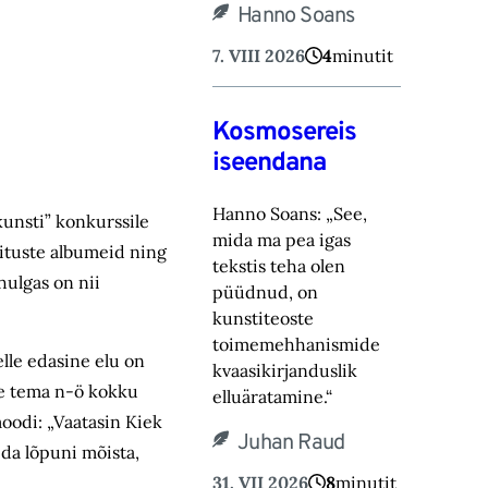
Hanno Soans
7. VIII 2026
4
minutit
Kosmosereis
iseendana
Hanno Soans: „See,
okunsti” konkurssile
mida ma pea igas
äituste albumeid ning
tekstis teha olen
hulgas on nii
püüdnud, on
kunstiteoste
toimemehhanismide
elle edasine elu on
kvaasikirjanduslik
lde tema n-ö kokku
elluäratamine.“
moodi: „Vaatasin Kiek
Juhan Raud
da lõpuni mõista,
31. VII 2026
8
minutit