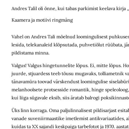
Andres Talil oli õnne, kui tabas parkimist keelava kirja 
Kaamera ja motiivi ringmäng
Vahel on Andres Tali mõelnud loomingulisest puhkusest 
lesida, telekanaleid klõpsutada, puhvetiõlut rüübata, 
pildistama minna.
Valgus! Valgus hingetunnelite lõpus. Ei, mitte lõpus. H
juurde, stjuardess teeb tõusu mugavaks, tolliametnik val
tänavamüra toovad värskendust loomingulise siselabürin
melanhoolsete protsesside romantik, hinge speleoloog, 
kui liiga sügavale eksib, siis äratab balrogi poksikinnas
Üks linn korraga. Oma paljulinnalisest pildisarjast esita
vanade suveniirmaastike imetlemist antikvariaatides, al
kuidas ta XX sajandi keskpaiga tarbefotot ja 1970. aast