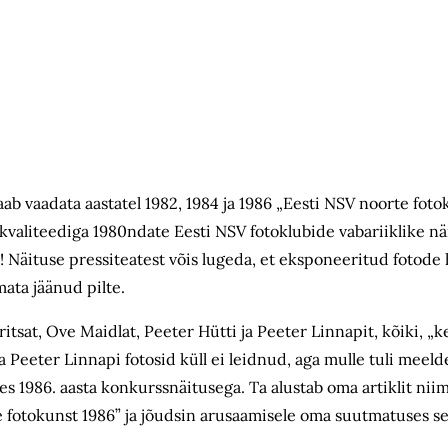
saab vaadata aastatel 1982, 1984 ja 1986 „Eesti NSV noorte fot
kikvaliteediga 1980ndate Eesti NSV fotoklubide vabariiklike n
a! Näituse pressiteatest võis lugeda, et eksponeeritud fotode 
mata jäänud pilte.
itsat, Ove Maidlat, Peeter Hütti ja Peeter Linnapit, kõiki, „k
a Peeter Linnapi fotosid küll ei leidnud, aga mulle tuli mee
es 1986. aasta konkurssnäitusega. Ta alustab oma artiklit nii
 fotokunst 1986” ja jõudsin arusaamisele oma suutmatuses se