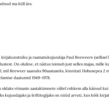
undnud ma küll ära.
 kirjakunstniku ja raamatukujundaja Paul Reeweere (sellisel ku
ustest. On oluline, et näitus toimub just selles majas, mille 
l, mil Reeweer saanuks 90aastaseks, kinnitati Hobusepea 2 m
 elamise daatumid 1949–1978.
s oldaks viimaste aastakümnete vältel rohkem alla käinud kui
 kujundajaks ja šriftitegijaks on nüüd arvuti, kus kõik kirja