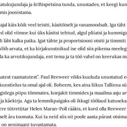
tukujundaja ja šriftispetsina tunda, unustades, et keegi kun
lmis joonistama.
l käis kõik veel teisiti, käsitöiselt ja vanamoodsalt. Iga täht t
lid viimne kui üks käsitsi tehtud, algul pliiatsi ja kummiga, 
i läbi kalka paika. Igat tähte ja proportsiooni otsiti ja timmi
Võib arvata, et ka kirjakunstnikud ise olid siis pikema meel
lla ka arvutikujundaja, ent tema ja ta töö vahel on keerukas 
imatest raamatutest”. Paul Reeweer võiks kuuluda unustatud e
kunstielus ta omal ajal oli. Boheem, kes aina liikus Tallinna s
egidega piipu tõmmates, konjakit timmides ja maailma asju ar
a käekirja. Aga ta lemmikpaigaks oli ikkagi töölaud katuseka
eere tütretütar Helen Maran-Poll rääkis, et kord olla Reewe
t ära toomata. Kui ta neid siis nii poole aasta pärast otsima
ht on senimaani tuvastamata.