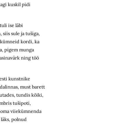
agi kuskil pidi
uli ise läbi
siis sule ja tušiga,
ti kümneid kordi, ka
ega, pigem munga
masinavärk ning töö
esti kunstnike
üdalinnas, must barett
utades, tundis kõiki,
mbris tušipoti,
er oma viiekümnenda
 läks, polnud