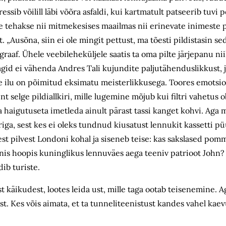
ssib võilill läbi võõra asfaldi, kui kartmatult patseerib tuvi p
 tehakse nii mitmekesises maailmas nii erinevate inimeste p
. „Ausõna, siin ei ole mingit pettust, ma tõesti pildistasin sed
ograaf. Ühele veebileheküljele saatis ta oma pilte järjepanu ni
gid ei vähenda Andres Tali kujundite paljutähenduslikkust, 
ne ilu on põimitud eksimatu meisterlikkusega. Toores emotsi
t selge pildiallkiri, mille lugemine mõjub kui filtri vahetus o
 haigutuseta imetleda ainult pärast tassi kanget kohvi. Aga m
riga, sest kes ei oleks tundnud kiusatust lennukit kassetti pü
est pilvest Londoni kohal ja siseneb teise: kas sakslased pom
nis hoopis kuninglikus lennuväes aega teeniv patrioot John?
ib turiste.
 käikudest, lootes leida ust, mille taga ootab teisenemine. 
st. Kes võis aimata, et ta tunneliteenistust kandes vahel ka