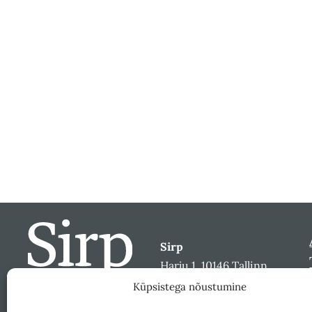
Sirp
Harju 1, 10146 Tallinn
sirp@sirp.ee
Küpsistega nõustumine
Facebook