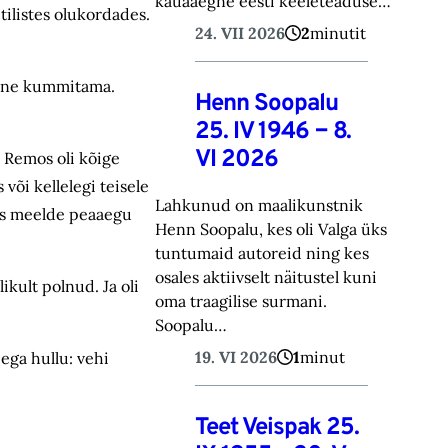
kauaaegne eesti keeleteaduse…
tilistes olukordades.
24. VII 2026
2
minutit
fänne kummitama.
Henn Soopalu
25. IV 1946 − 8.
VI 2026
 Remos oli kõige
 või kellelegi teisele
Lahkunud on maalikunstnik
tes meelde peaaegu
Henn Soopalu, kes oli Valga üks
tuntumaid autoreid ning kes
osales aktiivselt näitustel kuni
ikult polnud. Ja oli
oma traagilise surmani.
Soopalu…
19. VI 2026
1
minut
iega hullu: vehi
Teet Veispak 25.