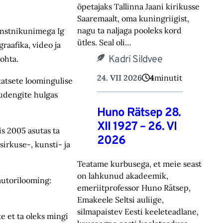
õpetajaks Tallinna Jaani kirikusse
Saaremaalt, oma kuningriigist,
nagu ta naljaga pooleks kord
kunstnikunimega Ig
ütles. Seal oli…
 graafika, video ja
Kadri Sildvee
kohta.
24. VII 2026
4
minutit
katsete loomingulise
 tudengite hulgas
Huno Rätsep 28.
XII 1927 – 26. VI
s 2005 asutas ta
2026
irkuse-, kunsti- ja
Teatame kurbusega, et meie seast
on lahkunud akadeemik,
utorilooming:
emeriitprofessor Huno Rätsep,
Emakeele Seltsi auliige,
silmapaistev Eesti keeleteadlane,
e et ta oleks mingi