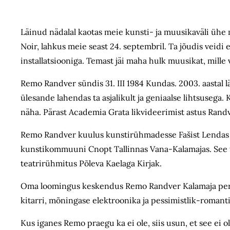
Läinud nädalal kaotas meie kunsti- ja muusikaväli ühe
Noir, lahkus meie seast 24. septembril. Ta jõudis veid
installatsiooniga. Temast jäi maha hulk muusikat, mille 
Remo Randver sündis 31. III 1984 Kundas. 2003. aastal 
ülesande lahendas ta asjalikult ja geniaalse lihtsusega.
näha. Pärast Academia Grata likvideerimist astus Randver
Remo Randver kuulus kunstirühmadesse Fašist Lendas Ü
kunstikommuuni Cnopt Tallinnas Vana-Kalamajas. See teg
teatrirühmitus Põleva Kaelaga Kirjak.
Oma loomingus keskendus Remo Randver Kalamaja perio
kitarri, mõningase elektroonika ja pessimistlik-romanti
Kus iganes Remo praegu ka ei ole, siis usun, et see ei o