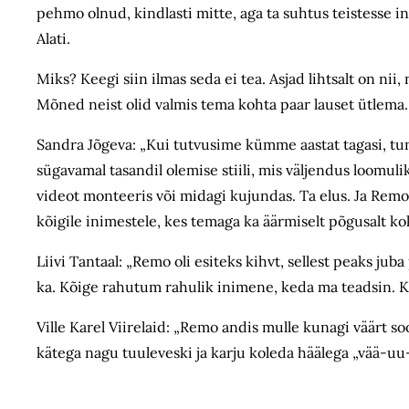
pehmo olnud, kindlasti mitte, aga ta suhtus teistesse i
Alati.
Miks? Keegi siin ilmas seda ei tea. Asjad lihtsalt on n
Mõned neist olid valmis tema kohta paar lauset ütlema.
Sandra Jõgeva: „Kui tutvusime kümme aastat tagasi, t
sügavamal tasandil olemise stiili, mis väljendus loomuliku
videot monteeris või midagi kujundas. Ta elus. Ja Remo
kõigile inimestele, kes temaga ka äärmiselt põgusalt k
Liivi Tantaal: „Remo oli esiteks kihvt, sellest peaks jub
ka. Kõige rahutum rahulik inimene, keda ma teadsin. Kõi
Ville Karel Viirelaid: „Remo andis mulle kunagi väärt soo
kätega nagu tuuleveski ja karju koleda häälega „vää-uu