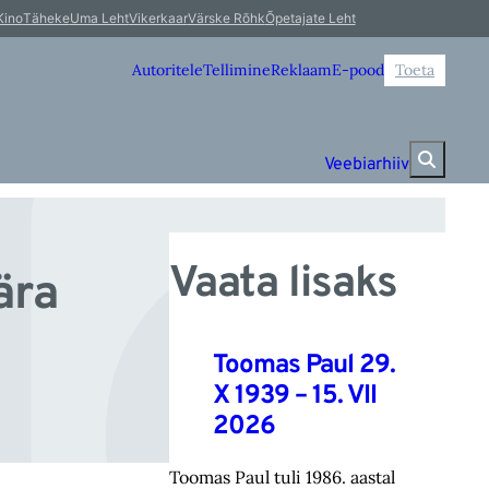
No
Kino
Täheke
Uma Leht
Vikerkaar
Värske Rõhk
Õpetajate Leht
Autoritele
Tellimine
Reklaam
E-pood
Toeta
Veebiarhiiv
Vaata lisaks
ära
Toomas Paul 29.
X 1939 – 15. VII
2026
Toomas Paul tuli 1986. aastal