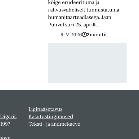
kõige erudee­rituma ja
rahvusvaheliselt tunnustatuma
humanitaarteadlasega. Jaan
Puhvel suri 25. aprilli…
8. V 2026
2
minutit
Ligipääsetavus
 Digaris
Kasutustingimused
-1997
Teksti- ja andmekaeve
-1989