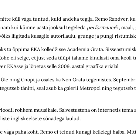
 mitte küll väga tuntud, kuid andeka tegija. Remo Randver, 
i enam kui kümne aasta jooksul tegeleda
performance
’i, maali,
võiks liigitada kusagile autorilaulu, grunge ja pungi ristumis
läks ta õppima EKA kolledžisse Academia Grata. Sisseastumis
 Kohe oli selge, et just seda tüüpi tahame kindlasti oma kooli
 EKAsse ja lõpetas selle 2009. aastal graafika erialal.
le ning Cnopt ja osales ka Non Grata tegemistes. Septembri
utseb tänini, seal asub ka galerii Metropol ning tegutseb ts
odil rohkem muusikale. Salvestustena on internetis tema a
liste ingliskeelsete sõnadega laulud.
le väga paha koht. Remo ei teinud kunagi kellelegi halba. Mitt