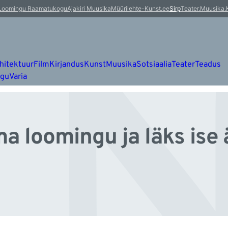
 
Loomingu Raamatukogu
Ajakiri Muusika
Müürileht
e-Kunst.ee
Sirp
Teater.Muusika.
hitektuur
Film
Kirjandus
Kunst
Muusika
Sotsiaalia
Teater
Teadus
ugu
Varia
oma loomingu ja läks ise 