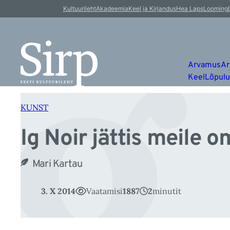
Ig
Liigu
Kultuurileht
Akadeemia
Keel ja Kirjandus
Hea Laps
Looming
sisu
juurde
Arvamus
Ar
Keel
Lõpul
KUNST
Ig Noir jättis meile 
Mari Kartau
3. X 2014
Vaatamisi
1887
2
minutit