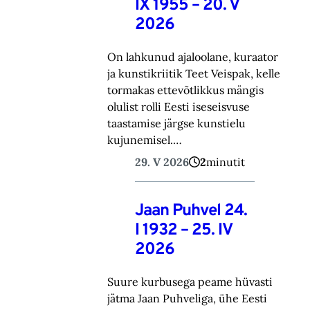
IX 1955 – 20. V
2026
On lahkunud ajaloolane, kuraator
ja kunstikriitik Teet Veispak, kelle
tormakas ettevõtlikkus mängis
olulist rolli Eesti iseseisvuse
taastamise järgse kunstielu
kujunemisel.…
29. V 2026
2
minutit
Jaan Puhvel 24.
I 1932 – 25. IV
2026
Suure kurbusega peame hüvasti
jätma Jaan Puhveliga, ühe Eesti