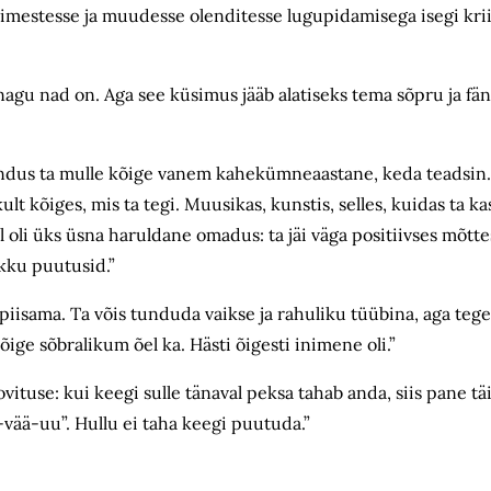
nimestesse ja muudesse olenditesse lugupidamisega isegi krii
ii, nagu nad on. Aga see küsimus jääb alatiseks tema sõpru ja 
undus ta mulle kõige vanem kahekümneaastane, keda teadsin.
lt kõiges, mis ta tegi. Muusikas, kunstis, selles, kuidas ta kas
l oli üks üsna haruldane omadus: ta jäi väga positiivses mõt
okku puutusid.”
a piisama. Ta võis tunduda vaikse ja rahuliku tüübina, aga tegel
ge sõbralikum õel ka. Hästi õigesti inimene oli.”
vituse: kui keegi sulle tänaval peksa tahab anda, siis pane tä
-vää-uu”. Hullu ei taha keegi puutuda.”