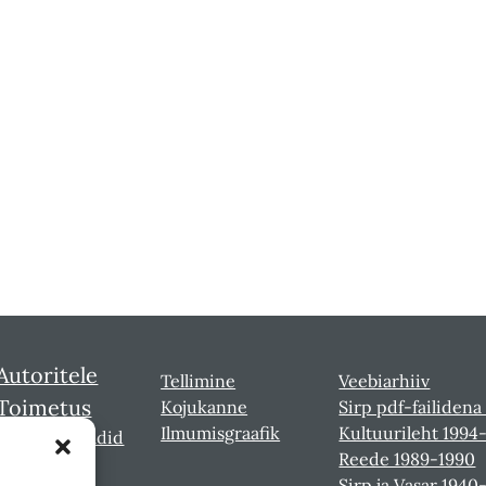
Autoritele
Tellimine
Veebiarhiiv
Toimetus
Kojukanne
Sirp pdf-failidena
Ilmumisgraafik
Kultuurileht 1994
Sirbi laureaadid
Reede 1989-1990
Sirp ja Vasar 1940