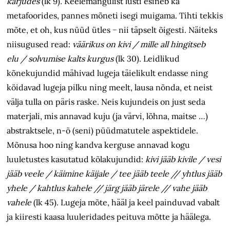
karjudes
(lk 9)
.
Keelemängulist lusti esineb ka
metafoorides, pannes mõneti isegi muigama. Tihti tekkis
mõte, et oh, kus nüüd ütles − nii täpselt õigesti. Näiteks
niisugused read:
väärikus on kivi / mille all hingitseb
elu / solvumise kalts kurgus
(lk 30). Leidlikud
kõnekujundid mähivad lugeja täielikult endasse ning
köidavad lugeja pilku ning meelt, lausa nõnda, et neist
välja tulla on päris raske. Neis kujundeis on just seda
materjali, mis annavad kuju (ja värvi, lõhna, maitse …)
abstraktsele, n-ö (seni) püüdmatutele aspektidele.
Mõnusa hoo ning kandva kerguse annavad kogu
luuletustes kasutatud kõlakujundid:
kivi jääb kivile / vesi
jääb veele / käimine käijale / tee jääb teele // yhtlus jääb
yhele / kahtlus kahele // järg jääb järele // vahe jääb
vahele
(lk 45). Lugeja mõte, hääl ja keel painduvad vabalt
ja kiiresti kaasa luuleridades peituva mõtte ja häälega.