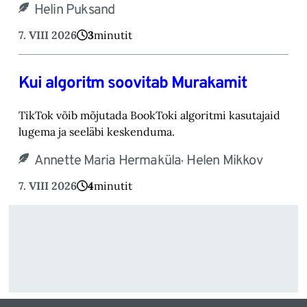
Helin Puksand
7. VIII 2026
3
minutit
Kui algoritm soovitab Murakamit
TikTok võib mõjutada BookToki algoritmi kasutajaid
lugema ja seeläbi keskenduma.‎
,
Annette Maria Hermaküla
Helen Mikkov
7. VIII 2026
4
minutit