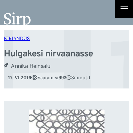
H
Liigu
sisu
juurde
KIRJANDUS
Hulgakesi nirvaanasse
Annika Heinsalu
17. VI 2016
Vaatamisi
993
3
minutit