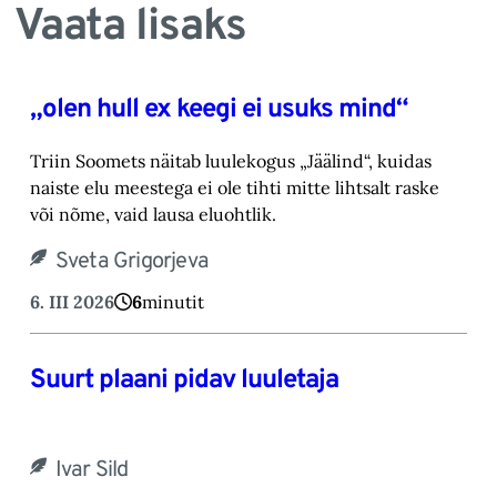
Vaata lisaks
„olen hull ex keegi ei usuks mind“
Triin Soomets näitab luulekogus „Jäälind“, kuidas
naiste elu meestega ei ole tihti mitte lihtsalt raske
või nõme, vaid lausa eluohtlik.
Sveta Grigorjeva
6. III 2026
6
minutit
Suurt plaani pidav luuletaja
Ivar Sild