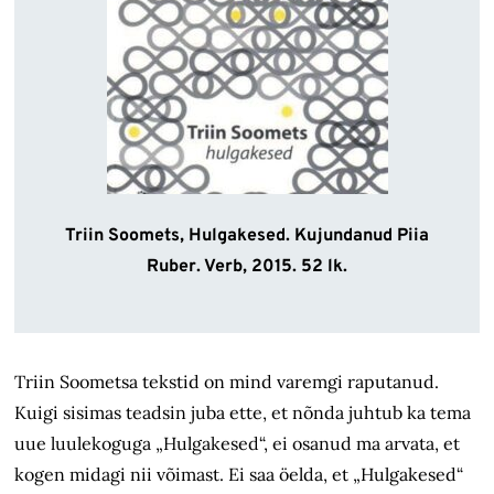
Triin Soomets, Hulgakesed. Kujundanud Piia
Ruber. Verb, 2015. 52 lk.
Triin Soometsa tekstid on mind varemgi raputanud.
Kuigi sisimas teadsin juba ette, et nõnda juhtub ka tema
uue luulekoguga „Hulgakesed“, ei osanud ma arvata, et
kogen midagi nii võimast. Ei saa öelda, et „Hulgakesed“