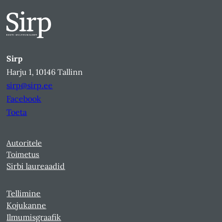
Sirp
Harju 1, 10146 Tallinn
sirp@sirp.ee
Facebook
Toeta
Autoritele
Toimetus
Sirbi laureaadid
Tellimine
Kojukanne
Ilmumisgraafik