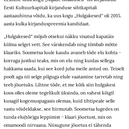
Eesti Kultuurkapitali kirjanduse sihtkapitali
aastaauhinna võidu, ka uus kogu „Hulgakesed“ oli 2015.
aasta kulka kirjanduspreemia kandidaat.
„Hulgakesed“ mõjub otsekui näkku visatud kapatäis
külma selget vett. See värskendab ning tõmbab mõtte
klaariks. Soometsa luule kaudu avaneb tõde elu kohta −
korraga justkui teaks, mis on elu ning kuidas sellega
hakkama saada, kui see kord juba meile antud on. Teiselt
poolt aga nii selge pilguga elule vaatamine tarretab ning
teeb jõuetuks. Lihtne tõde, et me kõik siin hulgakesi
koos olles oleme tegelikult üksinda, on vahest kõigil
kusagil kogemuspagasis olemas, kuid tihtipeale selle
vastu võideldakse, see hirmutab. Soometsa lugedes on
tunda elu(tõe)ga leppimist − klaari jõuetust, mis on
omamoodi nirvaana. Niisugune jõuetus ei tähenda