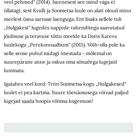
veel pehmed“ (2014). Iseenesest see mind väga ei
üllatagi, sest Krulli ja Soometsa luule on alati olnud minu
meelest üsna sarnase laenguga. Ent lisaks sellele tuli
„Hulgakesi“ lugedes nappide vahenditega saavutatud
jõulisuse ja teravuse tõttu meelde ka Doris Kareva
luulekogu „Perekonnaalbum“ (2015). Võib-olla pole ka
selle seose puhul midagi imestada − mõlemal on
suurepärane anne ja oskus oma sõnadega lugejaid
lummata.
Igatahes veel kord: Triin Soometsa kogu „Hulgakesed“
luulet ei pea kartma. Suure tõenäosusega võivad paljud
lugejad saada hoopis võimsa kogemuse!