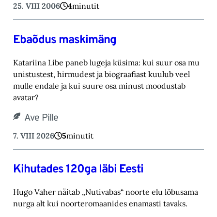
25. VIII 2006
4
minutit
Ebaõdus maskimäng
Katariina Libe paneb lugeja küsima: kui suur osa mu
unistustest, hirmudest ja biograafiast ‎kuulub veel
mulle endale ja kui suure osa minust moodustab
avatar? ‎
Ave Pille
7. VIII 2026
5
minutit
Kihutades 120ga läbi Eesti
Hugo Vaher näitab „Nutivabas“ noorte elu lõbusama
nurga alt kui noorteromaanides ena‎masti tavaks.‎