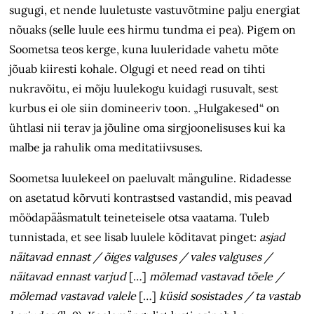
sugugi, et nende luuletuste vastuvõtmine palju energiat
nõuaks (selle luule ees hirmu tundma ei pea). Pigem on
Soometsa teos kerge, kuna luuleridade vahetu mõte
jõuab kiiresti kohale. Olgugi et need read on tihti
nukravõitu, ei mõju luulekogu kuidagi rusuvalt, sest
kurbus ei ole siin domineeriv toon. „Hulgakesed“ on
ühtlasi nii terav ja jõuline oma sirgjoonelisuses kui ka
malbe ja rahulik oma meditatiivsuses.
Soometsa luulekeel on paeluvalt mänguline. Ridadesse
on asetatud kõrvuti kontrastsed vastandid, mis peavad
möödapääsmatult teineteisele otsa vaatama. Tuleb
tunnistada, et see lisab luulele kõditavat pinget:
asjad
näitavad ennast / õiges valguses / vales valguses /
näitavad ennast varjud
[…]
mõlemad vastavad tõele /
mõlemad vastavad valele
[…]
küsid sosistades / ta vastab