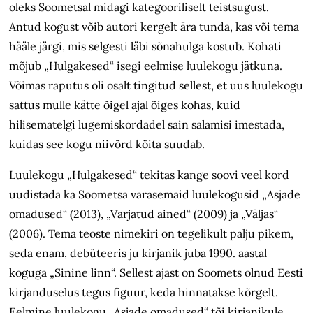
oleks Soometsal midagi kategooriliselt teistsugust.
Antud kogust võib autori kergelt ära tunda, kas või tema
hääle järgi, mis selgesti läbi sõnahulga kostub. Kohati
mõjub „Hulgakesed“ isegi eelmise luulekogu jätkuna.
Võimas raputus oli osalt tingitud sellest, et uus luulekogu
sattus mulle kätte õigel ajal õiges kohas, kuid
hilisematelgi lugemiskordadel sain salamisi imestada,
kuidas see kogu niivõrd köita suudab.
Luulekogu „Hulgakesed“ tekitas kange soovi veel kord
uudistada ka Soometsa varasemaid luulekogusid „Asjade
omadused“ (2013), „Varjatud ained“ (2009) ja „Väljas“
(2006). Tema teoste nimekiri on tegelikult palju pikem,
seda enam, debüteeris ju kirjanik juba 1990. aastal
koguga „Sinine linn“. Sellest ajast on Soomets olnud Eesti
kirjanduselus tegus figuur, keda hinnatakse kõrgelt.
Eelmine luulekogu „Asjade omadused“ tõi kirjanikule